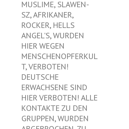
USLIME, SLAWEN-S
Z, AFRIKANER, R
OCKER, HELLS A
NGEL'S, WURDEN H
IER WEGEN M
ENSCHENOPFERKULT
, VERBOTEN! D
EUTSCHE E
RWACHSENE SIND H
IER VERBOTEN! ALLE K
ONTAKTE ZU DEN G
RUPPEN, WURDEN A
BGEBROCHEN, ZU D