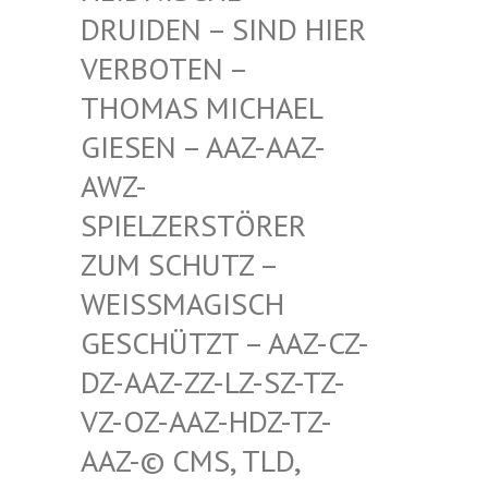
RUIDEN – SIND HIER V
ERBOTEN – T
HOMAS MICHAEL G
IESEN – AAZ-AAZ-A
WZ-S
PIELZERSTÖRER Z
UM SCHUTZ – W
EISSMAGISCH GE
SCHÜTZT – AAZ-CZ-DZ
-AAZ-ZZ-LZ-SZ-TZ-VZ
-OZ-AAZ-HDZ-TZ-AA
Z-© CMS, TLD, FR