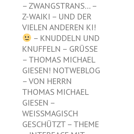
STRANS… – Z-WAIKI
– UND DER VIELEN
ANDEREN KI!
– KNUDDELN UND
KNUFFELN – GRÜSSE –
THOMAS MICHAEL G
IESEN! NOTWEBLOG –
VON HERRN T
HOMAS MICHAEL G
IESEN – W
EISSMAGISCH GE
SCHÜTZT – THEME –