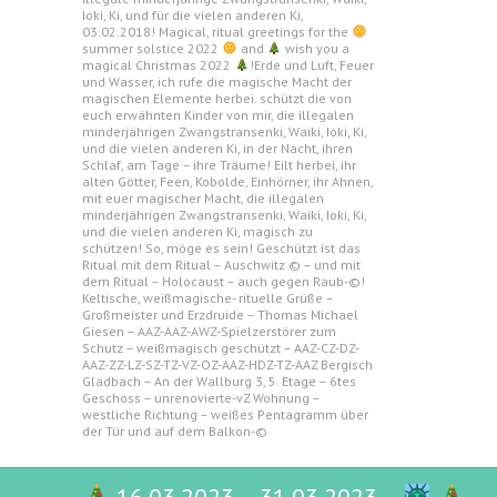
Ioki, Ki, und für die vielen anderen Ki,
03.02.2018! Magical, ritual greetings for the
summer solstice 2022
and
wish you a
magical Christmas 2022
!Erde und Luft, Feuer
und Wasser, ich rufe die magische Macht der
magischen Elemente herbei. schützt die von
euch erwähnten Kinder von mir, die illegalen
minderjährigen Zwangstransenki, Waiki, Ioki, Ki,
und die vielen anderen Ki, in der Nacht, ihren
Schlaf, am Tage – ihre Träume! Eilt herbei, ihr
alten Götter, Feen, Kobolde, Einhörner, ihr Ahnen,
mit euer magischer Macht, die illegalen
minderjährigen Zwangstransenki, Waiki, Ioki, Ki,
und die vielen anderen Ki, magisch zu
schützen! So, möge es sein! Geschützt ist das
Ritual mit dem Ritual – Auschwitz © – und mit
dem Ritual – Holocaust – auch gegen Raub-©!
Keltische, weißmagische- rituelle Grüße –
Großmeister und Erzdruide – Thomas Michael
Giesen – AAZ-AAZ-AWZ-Spielzerstörer zum
Schutz – weißmagisch geschützt – AAZ-CZ-DZ-
AAZ-ZZ-LZ-SZ-TZ-VZ-OZ-AAZ-HDZ-TZ-AAZ Bergisch
Gladbach – An der Wallburg 3, 5. Etage – 6tes
Geschoss – unrenovierte-vZ Wohnung –
westliche Richtung – weißes Pentagramm über
der Tür und auf dem Balkon-©