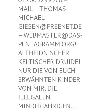
THOMAS-MICHAE
L-GIESEN
@FREENET.DE – WEBM
ASTER@DAS-PENTAG
RAMM.ORG! ALTHEI
DNISCHER KELTIS
CHER DRUIDE! NUR D
IE VON EUCH ERWÄHN
TEN KINDER VON MI
R, DIE ILLEGA
LEN MINDER
JÄHRIGEN… SIND E