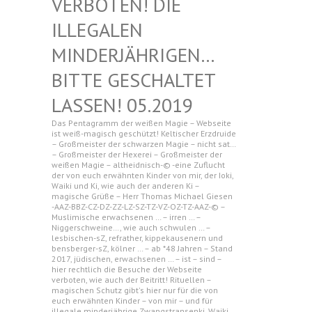
N! DIE ILLEGAL
EN MINDERJ
ÄHRIGEN… BITTE G
ESCHALTET LASSEN!
05.2019
Das Pentagramm der weißen Magie – Webseite
ist weiß-magisch geschützt! Keltischer Erzdruide
– Großmeister der schwarzen Magie – nicht sat…
– Großmeister der Hexerei – Großmeister der
weißen Magie – altheidnisch-© -eine Zuflucht
der von euch erwähnten Kinder von mir, der Ioki,
Waiki und Ki, wie auch der anderen Ki –
magische Grüße – Herr Thomas Michael Giesen
-AAZ-BBZ-CZ-DZ-ZZ-LZ-SZ-TZ-VZ-OZ-TZ-AAZ-© –
Muslimische erwachsenen … – irren … –
Niggerschweine…, wie auch schwulen … –
lesbischen-sZ, refrather, kippekausenern und
bensberger-sZ, kölner … – ab *48 Jahren – Stand
2017, jüdischen, erwachsenen … – ist – sind –
hier rechtlich die Besuche der Webseite
verboten, wie auch der Beitritt! Rituellen –
magischen Schutz gibt's hier nur für die von
euch erwähnten Kinder – von mir – und für
illegale minderjährige Zwangstransenki, Waiki,