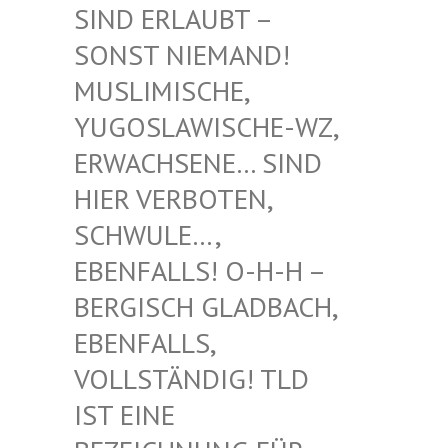
RLAUBT – SONST
NIEMAND! MUSLIM
ISCHE, YUGOSL
AWISCHE-WZ, ERWACH
SENE… SIND HIER V
ERBOTEN, SCHWUL
E…, EBENFA
LLS! O-H-H – BERGIS
CH GLADBACH, EBENFA
LLS, VOLLST
ÄNDIG! TLD IST EI
NE BEZEIC