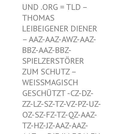
D .ORG = TLD – TH
OMAS LE
IBEIGENER DIENER –
AAZ-AAZ-AWZ-AAZ-BB
Z-AAZ-BBZ-SP
IELZERSTÖRER ZU
M SCHUTZ – WE
ISSMAGISCH GES
CHÜTZT -CZ-DZ-ZZ-
LZ-SZ-TZ-VZ-PZ-UZ-OZ-
SZ-FZ-TZ-QZ-AAZ-TZ-
HZ-JZ-AAZ-AAZ-AAZ