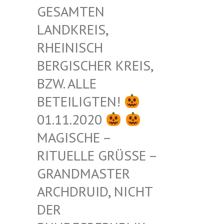
ESAMTEN L
ANDKREIS, R
HEINISCH B
ERGISCHER KREIS, B
ZW. ALLE B
ETEILIGTEN!
01.11.2020
MAGISCHE –
RITUELLE GRÜSSE – G
RANDMASTER A
RCHDRUID, NICHT D
ER B