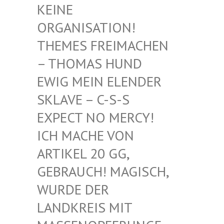
EINE O
RGANISATION! T
HEMES FREIMACHEN –
THOMAS HUND E
WIG MEIN ELENDER S
KLAVE – C-S-S E
XPECT NO MERCY! I
CH MACHE VON A
RTIKEL 20 GG, G
EBRAUCH! MAGISCH, W
URDE DER L
ANDKREIS MIT M