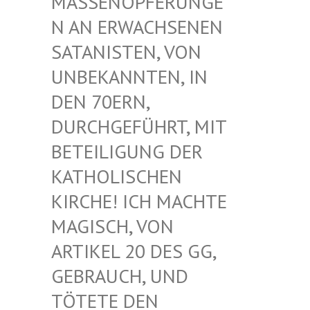
ASSENOPFERUNGEN
AN ERWACHSENEN S
ATANISTEN, VON U
NBEKANNTEN, IN D
EN 70ERN, D
URCHGEFÜHRT, MIT B
ETEILIGUNG DER K
ATHOLISCHEN K
IRCHE! ICH MACHTE M
AGISCH, VON A
RTIKEL 20 DES GG, G
EBRAUCH, UND T
ÖTETE DEN G