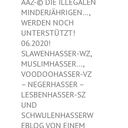
-© DIE ILLEGALEN MIN
DERJÄHRIGEN…, WER
DEN NOCH UNT
ERSTÜTZT! 06.
2020! SLA
WENHASSER-WZ, MUS
LIMHASSER…, VOO
DOOHASSER-VZ – N
EGERHASSER – LES
BENHASSER-SZ UND
SCH
WULENHASSERWEBL
OG VON EINEM SCH