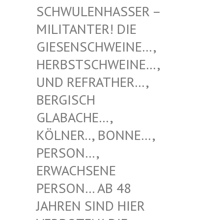
NHASSER – MILITAN
TER! DIE GIESENS
CHWEINE…, HERBSTS
CHWEINE…, UND REF
RATHER…, BERGISC
H GLABACH
E…, KÖLNER.
., BONNE…, PERSON…
, ERWACHS
ENE PERSON…
AB 48 JAHREN
SIND HIER VERBOTE