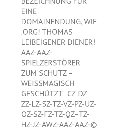
HNUNG FÜR EINE D
OMAIN
ENDUNG, WIE .ORG!
THOMAS LEIBEI
GENER DIENER! AAZ-AA
Z-SPIELZ
ERSTÖRER ZUM SC
HUTZ – WEISSMA
GISCH GESCHÜT
ZT -CZ-DZ-ZZ-LZ-S
Z-TZ-VZ-PZ-UZ-OZ-SZ-F
Z-TZ-QZ–TZ-HZ-JZ-A
WZ-AAZ-AAZ-© SCHWULE