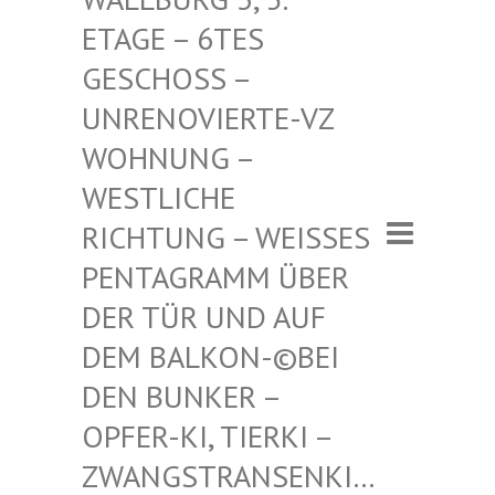
– 6TES GESCHO
SS – UNRENO
VIERTE-VZ WOHNUN
G – WESTLI
CHE RICHTU
NG – WEISSES PENTAGR
AMM ÜBER DER TÜR
UND AUF DEM BAL
KON-©BEI DEN BUN
KER – OPFER-K
I, TIERKI – ZWANGST
RANSENKI… – ZWANG