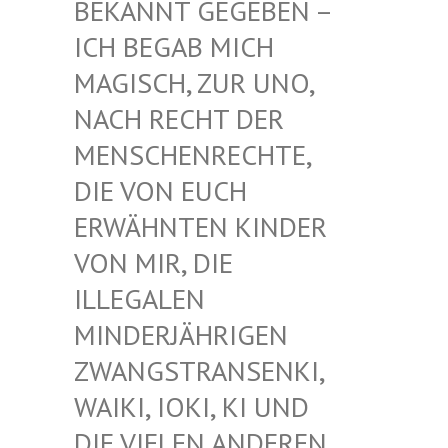
EKANNT GEGEBEN – I
CH BEGAB MICH M
AGISCH, ZUR UNO, N
ACH RECHT DER M
ENSCHENRECHTE, D
IE VON EUCH E
RWÄHNTEN KINDER V
ON MIR, DIE I
LLEGALEN M
INDERJÄHRIGEN Z
WANGSTRANSENKI, W
AIKI, IOKI, KI UND D
IE VIELEN ANDEREN K