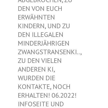
EN VON EUCH E
RWÄHNTEN K
INDERN, UND ZU D
EN ILLEGALEN M
INDERJÄHRIGEN Z
WANGSTRANSENKI.., Z
U DEN VIELEN A
NDEREN KI, W
URDEN DIE K
ONTAKTE, NOCH E
RHALTEN! 06.2022! I
NFOSEITE UND K