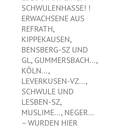
WULENHASSE! ! ERW
ACHSENE AUS REF
RATH, KIP
PEKAUSEN, BEN
SBERG-SZ UND GL,
GUMMERSBACH…, KÖL
N…, LEV
ERKUSEN-VZ…, SCH
WULE UND LES
BEN-SZ, MUS
LIME…, NEGER… – W
URDEN HIER VER