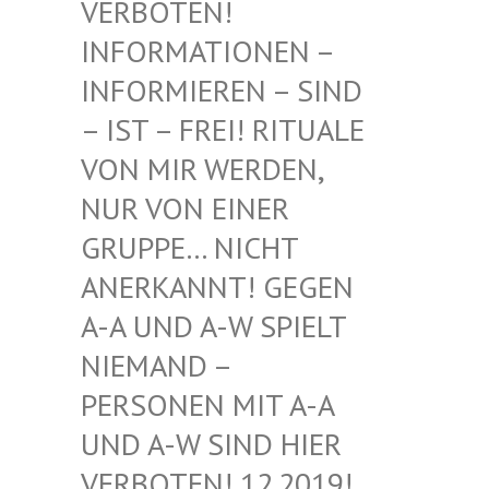
BOTEN! INF
ORMATIONEN – INF
ORMIEREN – SIND – I
ST – FREI! RITUALE VON
MIR WERDEN, NUR
VON EINER GRU
PPE… NICHT ANE
RKANNT! GEGEN A-A
UND A-W SPIELT NIE
MAND – PER
SONEN MIT A-A UND
A-W SIND HIER VER
BOTEN! 12.2019! DIE