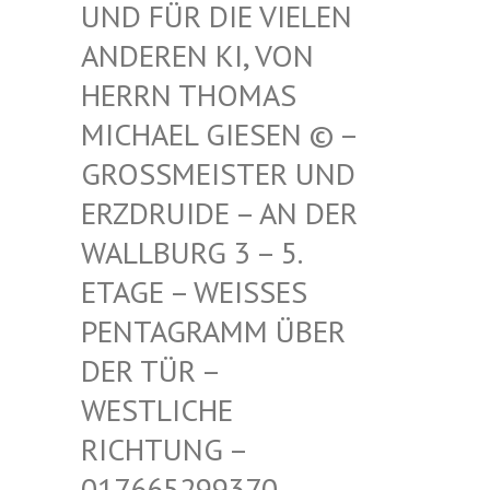
FÜR DIE VIELEN ANDE
REN KI, VON HERR
N THOMAS MICH
AEL GIESEN © – GROSS
MEISTER UND ERZDR
UIDE – AN DER WALLB
URG 3 – 5. ETAGE
– WEISSES PENTAG
RAMM ÜBER DER TÜ
R – WESTLI
CHE RICHTU
NG – 017665
299370 – MAIL –