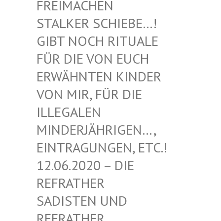
EIMACHEN ST
ALKER SCHIEBE…! GI
BT NOCH RITUALE FÜ
R DIE VON EUCH ER
WÄHNTEN KINDER VO
N MIR, FÜR DIE IL
LEGALEN MI
NDERJÄHRIGEN…, EI
NTRAGUNGEN, ETC.! 12
.06.2020 – DIE RE
FRATHER SA
DISTEN UND RE
FRATHER SA