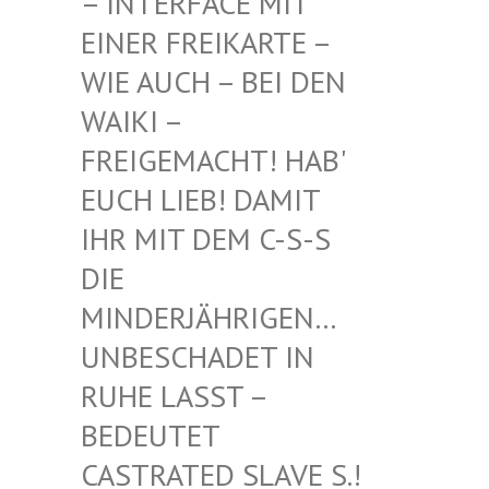
INTERFACE MIT EI
NER FREIKARTE – WI
E AUCH – BEI DEN WA
IKI – FR
EIGEMACHT! HAB' EU
CH LIEB! DAMIT IH
R MIT DEM C-S-S DI
E MI
NDERJÄHRIGEN… UN
BESCHADET IN RU
HE LASST – BE
DEUTET CA
STRATED SLAVE S.! UN