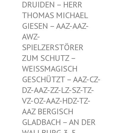
EN – HERR THOMA
S MICHAEL GIESE
N – AAZ-AAZ-AWZ-S
PIEL
ZERSTÖRER ZUM S
CHUTZ – WEISSM
AGISCH GESCHÜ
TZT – AAZ-CZ-DZ-AAZ
-ZZ-LZ-SZ-TZ-VZ-OZ-
AAZ-HDZ-TZ-AAZ BE
RGISCH GLADBA
CH – AN DER WALLBU
RG 3, 5. ETAGE