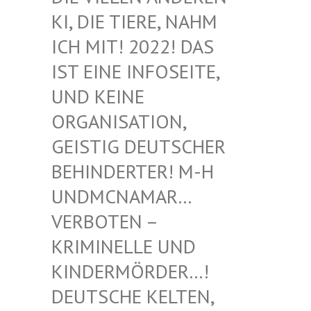
I, DIE TIERE, NAHM I
CH MIT! 2022! DAS I
ST EINE INFOSEITE, U
ND KEINE O
RGANISATION, G
EISTIG DEUTSCHER B
EHINDERTER! M-H U
NDMCNAMAR… V
ERBOTEN – K
RIMINELLE UND K
INDERMÖRDER…! D
EUTSCHE KELTEN, M