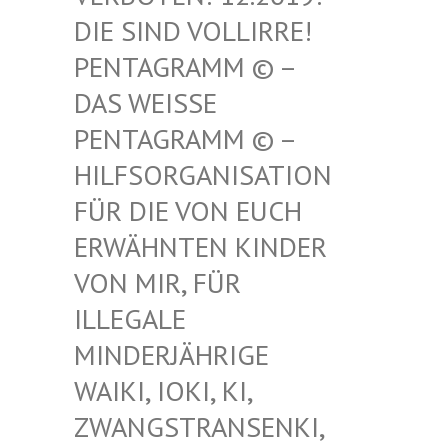
SIND VOLLIRRE! PEN
TAGRAMM © – DAS
WEISSE PENT
AGRAMM © – HILF
SORGANISATION FÜR
DIE VON EUCH ERWÄ
HNTEN KINDER VON
MIR, FÜR ILLE
GALE MIND
ERJÄHRIGE WAIK
I, IOKI, KI, ZWAN
GSTRANSENKI, UND