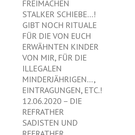
EIMACHEN ST
ALKER SCHIEBE…! GI
BT NOCH RITUALE FÜ
R DIE VON EUCH ER
WÄHNTEN KINDER VO
N MIR, FÜR DIE IL
LEGALEN MI
NDERJÄHRIGEN…, EI
NTRAGUNGEN, ETC.! 12
.06.2020 – DIE RE
FRATHER SA
DISTEN UND RE
FRATHER SA