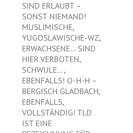
RLAUBT – SONST
NIEMAND! MUSLIM
ISCHE, YUGOSL
AWISCHE-WZ, ERWACH
SENE… SIND HIER V
ERBOTEN, SCHWUL
E…, EBENFA
LLS! O-H-H – BERGIS
CH GLADBACH, EBENFA
LLS, VOLLST
ÄNDIG! TLD IST EI
NE BEZEIC