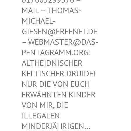
THOMAS-MICHAE
L-GIESEN
@FREENET.DE – WEBM
ASTER@DAS-PENTAG
RAMM.ORG! ALTHEI
DNISCHER KELTIS
CHER DRUIDE! NUR D
IE VON EUCH ERWÄHN
TEN KINDER VON MI
R, DIE ILLEGA
LEN MINDER
JÄHRIGEN… SIND E