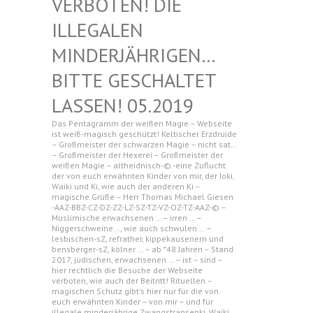
N! DIE ILLEGAL
EN MINDERJ
ÄHRIGEN… BITTE G
ESCHALTET LASSEN!
05.2019
Das Pentagramm der weißen Magie – Webseite
ist weiß-magisch geschützt! Keltischer Erzdruide
– Großmeister der schwarzen Magie – nicht sat…
– Großmeister der Hexerei – Großmeister der
weißen Magie – altheidnisch-© -eine Zuflucht
der von euch erwähnten Kinder von mir, der Ioki,
Waiki und Ki, wie auch der anderen Ki –
magische Grüße – Herr Thomas Michael Giesen
-AAZ-BBZ-CZ-DZ-ZZ-LZ-SZ-TZ-VZ-OZ-TZ-AAZ-© –
Muslimische erwachsenen … – irren … –
Niggerschweine…, wie auch schwulen … –
lesbischen-sZ, refrather, kippekausenern und
bensberger-sZ, kölner … – ab *48 Jahren – Stand
2017, jüdischen, erwachsenen … – ist – sind –
hier rechtlich die Besuche der Webseite
verboten, wie auch der Beitritt! Rituellen –
magischen Schutz gibt's hier nur für die von
euch erwähnten Kinder – von mir – und für
illegale minderjährige Zwangstransenki, Waiki,