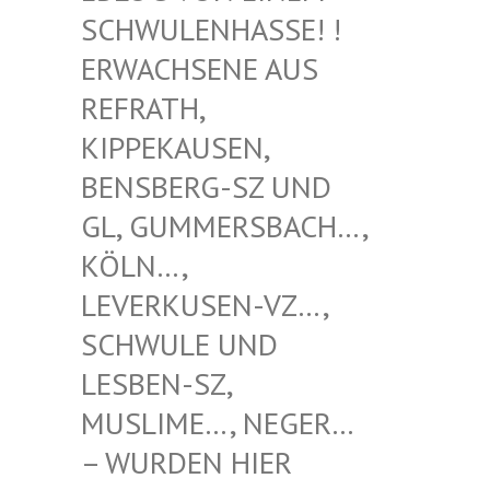
WULENHASSE! ! ERW
ACHSENE AUS REF
RATH, KIP
PEKAUSEN, BEN
SBERG-SZ UND GL,
GUMMERSBACH…, KÖL
N…, LEV
ERKUSEN-VZ…, SCH
WULE UND LES
BEN-SZ, MUS
LIME…, NEGER… – W
URDEN HIER VER