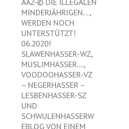
-© DIE ILLEGALEN MIN
DERJÄHRIGEN…, WER
DEN NOCH UNT
ERSTÜTZT! 06.
2020! SLA
WENHASSER-WZ, MUS
LIMHASSER…, VOO
DOOHASSER-VZ – N
EGERHASSER – LES
BENHASSER-SZ UND
SCH
WULENHASSERWEBL
OG VON EINEM SCH