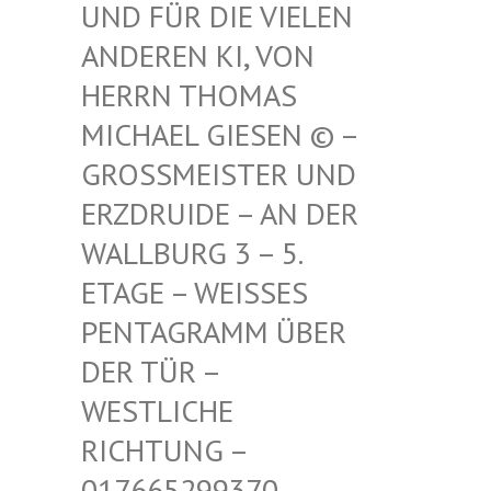
FÜR DIE VIELEN ANDE
REN KI, VON HERR
N THOMAS MICH
AEL GIESEN © – GROSS
MEISTER UND ERZDR
UIDE – AN DER WALLB
URG 3 – 5. ETAGE
– WEISSES PENTAG
RAMM ÜBER DER TÜ
R – WESTLI
CHE RICHTU
NG – 017665
299370 – MAIL –