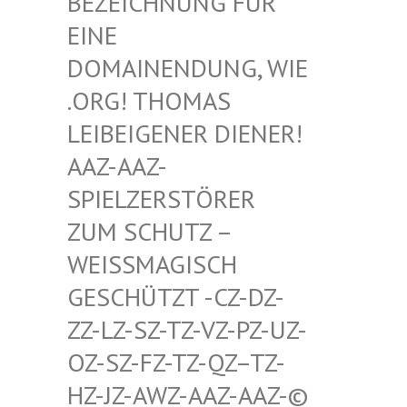
HNUNG FÜR EINE D
OMAIN
ENDUNG, WIE .ORG!
THOMAS LEIBEI
GENER DIENER! AAZ-AA
Z-SPIELZ
ERSTÖRER ZUM SC
HUTZ – WEISSMA
GISCH GESCHÜT
ZT -CZ-DZ-ZZ-LZ-S
Z-TZ-VZ-PZ-UZ-OZ-SZ-F
Z-TZ-QZ–TZ-HZ-JZ-A
WZ-AAZ-AAZ-© SCHWULE