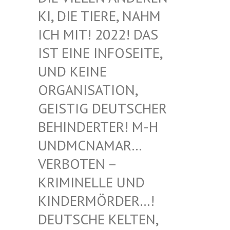
I, DIE TIERE, NAHM I
CH MIT! 2022! DAS I
ST EINE INFOSEITE, U
ND KEINE O
RGANISATION, G
EISTIG DEUTSCHER B
EHINDERTER! M-H U
NDMCNAMAR… V
ERBOTEN – K
RIMINELLE UND K
INDERMÖRDER…! D
EUTSCHE KELTEN, M