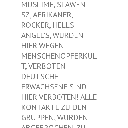
USLIME, SLAWEN-S
Z, AFRIKANER, R
OCKER, HELLS A
NGEL'S, WURDEN H
IER WEGEN M
ENSCHENOPFERKULT
, VERBOTEN! D
EUTSCHE E
RWACHSENE SIND H
IER VERBOTEN! ALLE K
ONTAKTE ZU DEN G
RUPPEN, WURDEN A
BGEBROCHEN, ZU D