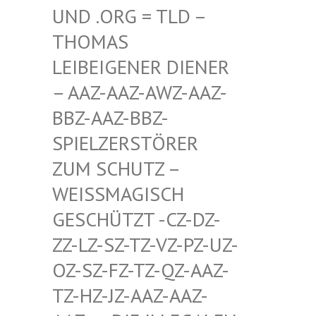
D .ORG = TLD – TH
OMAS LE
IBEIGENER DIENER –
AAZ-AAZ-AWZ-AAZ-BB
Z-AAZ-BBZ-SP
IELZERSTÖRER ZU
M SCHUTZ – WE
ISSMAGISCH GES
CHÜTZT -CZ-DZ-ZZ-
LZ-SZ-TZ-VZ-PZ-UZ-OZ-
SZ-FZ-TZ-QZ-AAZ-TZ-
HZ-JZ-AAZ-AAZ-AAZ