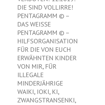
SIND VOLLIRRE! PEN
TAGRAMM © – DAS
WEISSE PENT
AGRAMM © – HILF
SORGANISATION FÜR
DIE VON EUCH ERWÄ
HNTEN KINDER VON
MIR, FÜR ILLE
GALE MIND
ERJÄHRIGE WAIK
I, IOKI, KI, ZWAN
GSTRANSENKI, UND