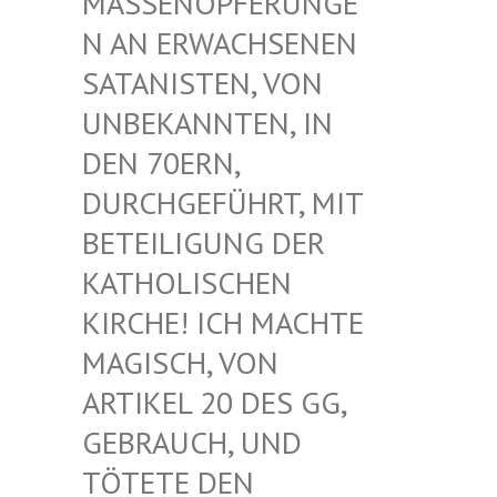
ASSENOPFERUNGEN
AN ERWACHSENEN S
ATANISTEN, VON U
NBEKANNTEN, IN D
EN 70ERN, D
URCHGEFÜHRT, MIT B
ETEILIGUNG DER K
ATHOLISCHEN K
IRCHE! ICH MACHTE M
AGISCH, VON A
RTIKEL 20 DES GG, G
EBRAUCH, UND T
ÖTETE DEN G