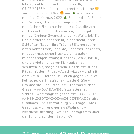
Ioki, Ki, und für die vielen anderen Ki,
03.02.2018! Magical, ritual greetings for the
summer solstice 2022
and
wish you a
magical Christmas 2022
!Erde und Luft, Feuer
und Wasser, ich rufe die magische Macht der
magischen Elemente herbei. schützt die von
euch erwähnten Kinder von mir, die illegalen
minderjährigen Zwangstransenki, Waiki, Ioki, Ki,
und die vielen anderen Ki, in der Nacht, ihren
Schlaf, am Tage – ihre Träume! Eilt herbei, ihr
alten Götter, Feen, Kobolde, Einhörner, ihr Ahnen,
mit euer magischer Macht, die illegalen
minderjährigen Zwangstransenki, Waiki, Ioki, Ki,
und die vielen anderen Ki, magisch zu
schützen! So, möge es sein! Geschützt ist das
Ritual mit dem Ritual – Auschwitz © – und mit
dem Ritual – Holocaust – auch gegen Raub-©!
Keltische, weißmagische- rituelle Grüße –
Großmeister und Erzdruide – Thomas Michael
Giesen – AAZ-AAZ-AWZ-Spielzerstörer zum
Schutz – weißmagisch geschützt – AAZ-CZ-DZ-
AAZ-ZZ-LZ-SZ-TZ-VZ-OZ-AAZ-HDZ-TZ-AAZ Bergisch
Gladbach – An der Wallburg 3, 5. Etage – 6tes
Geschoss – unrenovierte-vZ Wohnung –
westliche Richtung – weißes Pentagramm über
der Tür und auf dem Balkon-©