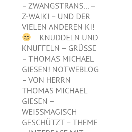
STRANS… – Z-WAIKI
– UND DER VIELEN
ANDEREN KI!
– KNUDDELN UND
KNUFFELN – GRÜSSE –
THOMAS MICHAEL G
IESEN! NOTWEBLOG –
VON HERRN T
HOMAS MICHAEL G
IESEN – W
EISSMAGISCH GE
SCHÜTZT – THEME –