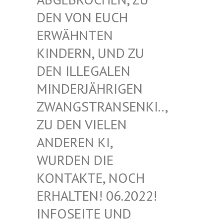
EN VON EUCH E
RWÄHNTEN K
INDERN, UND ZU D
EN ILLEGALEN M
INDERJÄHRIGEN Z
WANGSTRANSENKI.., Z
U DEN VIELEN A
NDEREN KI, W
URDEN DIE K
ONTAKTE, NOCH E
RHALTEN! 06.2022! I
NFOSEITE UND K