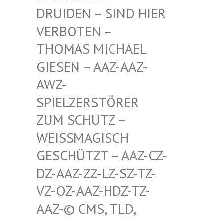
RUIDEN – SIND HIER V
ERBOTEN – T
HOMAS MICHAEL G
IESEN – AAZ-AAZ-A
WZ-S
PIELZERSTÖRER Z
UM SCHUTZ – W
EISSMAGISCH GE
SCHÜTZT – AAZ-CZ-DZ
-AAZ-ZZ-LZ-SZ-TZ-VZ
-OZ-AAZ-HDZ-TZ-AA
Z-© CMS, TLD, FR