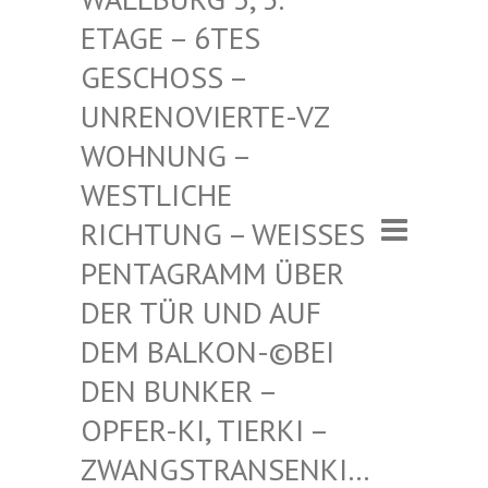
– 6TES GESCHO
SS – UNRENO
VIERTE-VZ WOHNUN
G – WESTLI
CHE RICHTU
NG – WEISSES PENTAGR
AMM ÜBER DER TÜR
UND AUF DEM BAL
KON-©BEI DEN BUN
KER – OPFER-K
I, TIERKI – ZWANGST
RANSENKI… – ZWANG