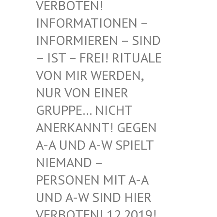
BOTEN! INF
ORMATIONEN – INF
ORMIEREN – SIND – I
ST – FREI! RITUALE VON
MIR WERDEN, NUR
VON EINER GRU
PPE… NICHT ANE
RKANNT! GEGEN A-A
UND A-W SPIELT NIE
MAND – PER
SONEN MIT A-A UND
A-W SIND HIER VER
BOTEN! 12.2019! DIE