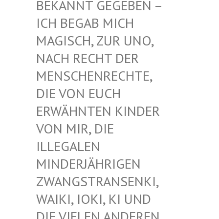
EKANNT GEGEBEN – I
CH BEGAB MICH M
AGISCH, ZUR UNO, N
ACH RECHT DER M
ENSCHENRECHTE, D
IE VON EUCH E
RWÄHNTEN KINDER V
ON MIR, DIE I
LLEGALEN M
INDERJÄHRIGEN Z
WANGSTRANSENKI, W
AIKI, IOKI, KI UND D
IE VIELEN ANDEREN K