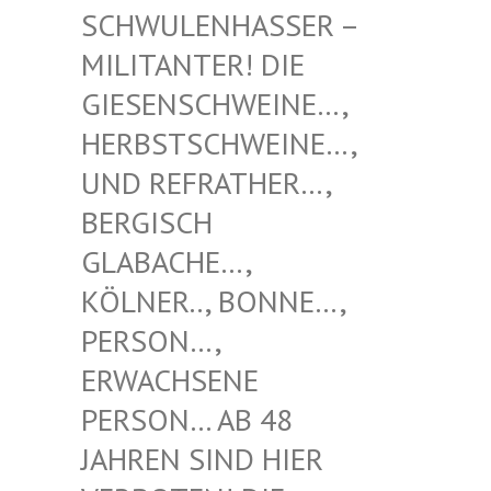
NHASSER – MILITAN
TER! DIE GIESENS
CHWEINE…, HERBSTS
CHWEINE…, UND REF
RATHER…, BERGISC
H GLABACH
E…, KÖLNER.
., BONNE…, PERSON…
, ERWACHS
ENE PERSON…
AB 48 JAHREN
SIND HIER VERBOTE