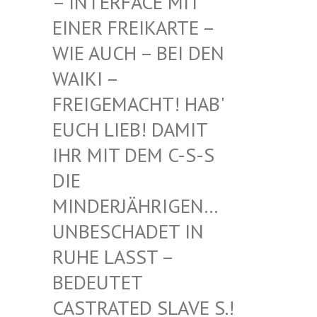
INTERFACE MIT EI
NER FREIKARTE – WI
E AUCH – BEI DEN WA
IKI – FR
EIGEMACHT! HAB' EU
CH LIEB! DAMIT IH
R MIT DEM C-S-S DI
E MI
NDERJÄHRIGEN… UN
BESCHADET IN RU
HE LASST – BE
DEUTET CA
STRATED SLAVE S.! UN