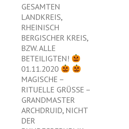
ESAMTEN L
ANDKREIS, R
HEINISCH B
ERGISCHER KREIS, B
ZW. ALLE B
ETEILIGTEN!
01.11.2020
MAGISCHE –
RITUELLE GRÜSSE – G
RANDMASTER A
RCHDRUID, NICHT D
ER B