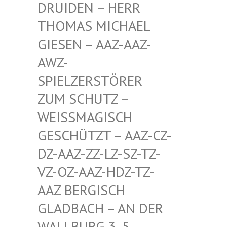
EN – HERR THOMA
S MICHAEL GIESE
N – AAZ-AAZ-AWZ-S
PIEL
ZERSTÖRER ZUM S
CHUTZ – WEISSM
AGISCH GESCHÜ
TZT – AAZ-CZ-DZ-AAZ
-ZZ-LZ-SZ-TZ-VZ-OZ-
AAZ-HDZ-TZ-AAZ BE
RGISCH GLADBA
CH – AN DER WALLBU
RG 3, 5. ETAGE