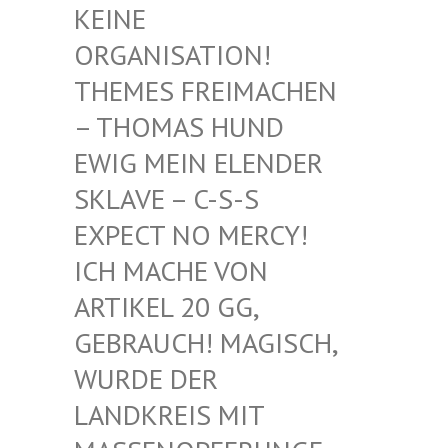
EINE O
RGANISATION! T
HEMES FREIMACHEN –
THOMAS HUND E
WIG MEIN ELENDER S
KLAVE – C-S-S E
XPECT NO MERCY! I
CH MACHE VON A
RTIKEL 20 GG, G
EBRAUCH! MAGISCH, W
URDE DER L
ANDKREIS MIT M