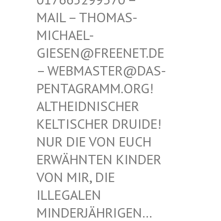
THOMAS-MICHAE
L-GIESEN
@FREENET.DE – WEBM
ASTER@DAS-PENTAG
RAMM.ORG! ALTHEI
DNISCHER KELTIS
CHER DRUIDE! NUR D
IE VON EUCH ERWÄHN
TEN KINDER VON MI
R, DIE ILLEGA
LEN MINDER
JÄHRIGEN… SIND E