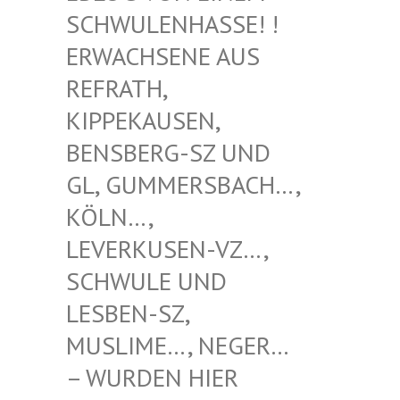
WULENHASSE! ! ERW
ACHSENE AUS REF
RATH, KIP
PEKAUSEN, BEN
SBERG-SZ UND GL,
GUMMERSBACH…, KÖL
N…, LEV
ERKUSEN-VZ…, SCH
WULE UND LES
BEN-SZ, MUS
LIME…, NEGER… – W
URDEN HIER VER