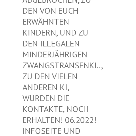
EN VON EUCH E
RWÄHNTEN K
INDERN, UND ZU D
EN ILLEGALEN M
INDERJÄHRIGEN Z
WANGSTRANSENKI.., Z
U DEN VIELEN A
NDEREN KI, W
URDEN DIE K
ONTAKTE, NOCH E
RHALTEN! 06.2022! I
NFOSEITE UND K