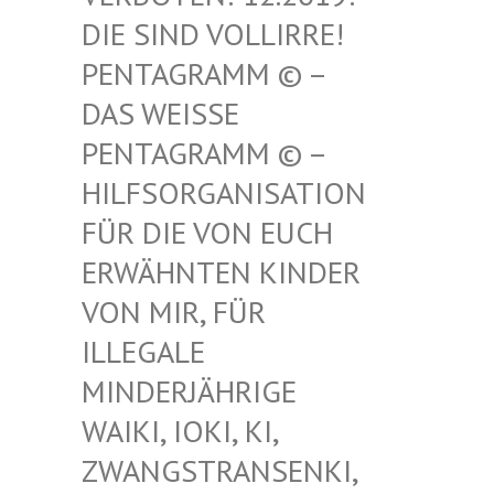
SIND VOLLIRRE! PEN
TAGRAMM © – DAS
WEISSE PENT
AGRAMM © – HILF
SORGANISATION FÜR
DIE VON EUCH ERWÄ
HNTEN KINDER VON
MIR, FÜR ILLE
GALE MIND
ERJÄHRIGE WAIK
I, IOKI, KI, ZWAN
GSTRANSENKI, UND