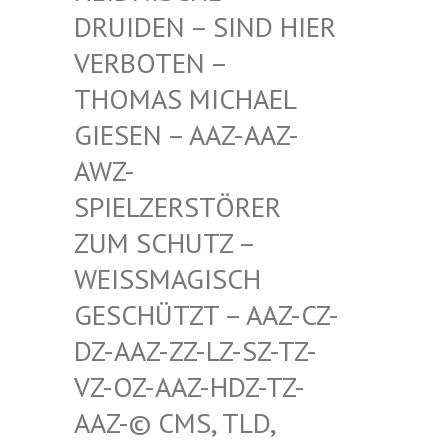
RUIDEN – SIND HIER V
ERBOTEN – T
HOMAS MICHAEL G
IESEN – AAZ-AAZ-A
WZ-S
PIELZERSTÖRER Z
UM SCHUTZ – W
EISSMAGISCH GE
SCHÜTZT – AAZ-CZ-DZ
-AAZ-ZZ-LZ-SZ-TZ-VZ
-OZ-AAZ-HDZ-TZ-AA
Z-© CMS, TLD, FR