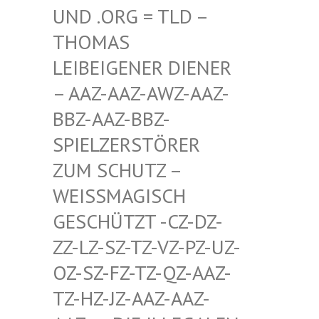
D .ORG = TLD – TH
OMAS LE
IBEIGENER DIENER –
AAZ-AAZ-AWZ-AAZ-BB
Z-AAZ-BBZ-SP
IELZERSTÖRER ZU
M SCHUTZ – WE
ISSMAGISCH GES
CHÜTZT -CZ-DZ-ZZ-
LZ-SZ-TZ-VZ-PZ-UZ-OZ-
SZ-FZ-TZ-QZ-AAZ-TZ-
HZ-JZ-AAZ-AAZ-AAZ