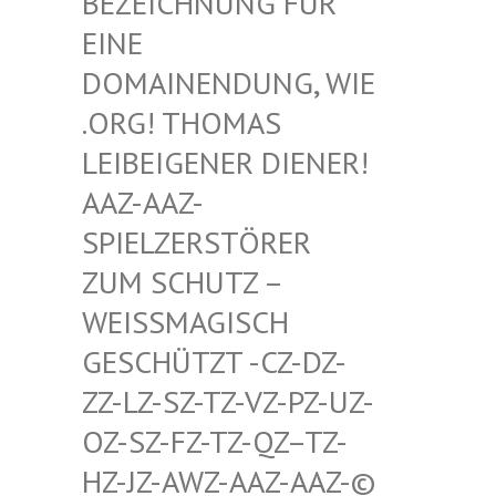
HNUNG FÜR EINE D
OMAIN
ENDUNG, WIE .ORG!
THOMAS LEIBEI
GENER DIENER! AAZ-AA
Z-SPIELZ
ERSTÖRER ZUM SC
HUTZ – WEISSMA
GISCH GESCHÜT
ZT -CZ-DZ-ZZ-LZ-S
Z-TZ-VZ-PZ-UZ-OZ-SZ-F
Z-TZ-QZ–TZ-HZ-JZ-A
WZ-AAZ-AAZ-© SCHWULE