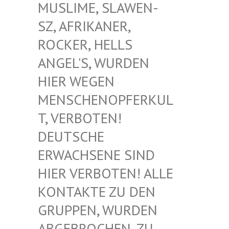
USLIME, SLAWEN-S
Z, AFRIKANER, R
OCKER, HELLS A
NGEL'S, WURDEN H
IER WEGEN M
ENSCHENOPFERKULT
, VERBOTEN! D
EUTSCHE E
RWACHSENE SIND H
IER VERBOTEN! ALLE K
ONTAKTE ZU DEN G
RUPPEN, WURDEN A
BGEBROCHEN, ZU D