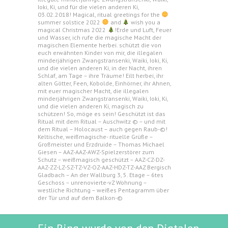
Ioki, Ki, und für die vielen anderen Ki,
03.02.2018! Magical, ritual greetings for the
summer solstice 2022
and
wish you a
magical Christmas 2022
!Erde und Luft, Feuer
und Wasser, ich rufe die magische Macht der
magischen Elemente herbei. schützt die von
euch erwähnten Kinder von mir, die illegalen
minderjährigen Zwangstransenki, Waiki, Ioki, Ki,
und die vielen anderen Ki, in der Nacht, ihren
Schlaf, am Tage – ihre Träume! Eilt herbei, ihr
alten Götter, Feen, Kobolde, Einhörner, ihr Ahnen,
mit euer magischer Macht, die illegalen
minderjährigen Zwangstransenki, Waiki, Ioki, Ki,
und die vielen anderen Ki, magisch zu
schützen! So, möge es sein! Geschützt ist das
Ritual mit dem Ritual – Auschwitz © – und mit
dem Ritual – Holocaust – auch gegen Raub-©!
Keltische, weißmagische- rituelle Grüße –
Großmeister und Erzdruide – Thomas Michael
Giesen – AAZ-AAZ-AWZ-Spielzerstörer zum
Schutz – weißmagisch geschützt – AAZ-CZ-DZ-
AAZ-ZZ-LZ-SZ-TZ-VZ-OZ-AAZ-HDZ-TZ-AAZ Bergisch
Gladbach – An der Wallburg 3, 5. Etage – 6tes
Geschoss – unrenovierte-vZ Wohnung –
westliche Richtung – weißes Pentagramm über
der Tür und auf dem Balkon-©