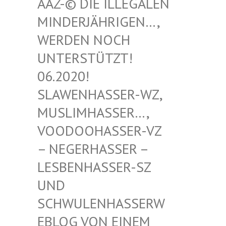
-© DIE ILLEGALEN MIN
DERJÄHRIGEN…, WER
DEN NOCH UNT
ERSTÜTZT! 06.
2020! SLA
WENHASSER-WZ, MUS
LIMHASSER…, VOO
DOOHASSER-VZ – N
EGERHASSER – LES
BENHASSER-SZ UND
SCH
WULENHASSERWEBL
OG VON EINEM SCH