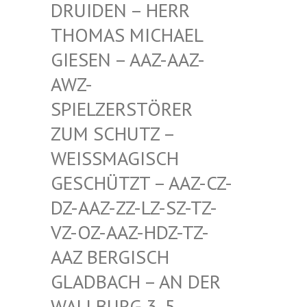
EN – HERR THOMA
S MICHAEL GIESE
N – AAZ-AAZ-AWZ-S
PIEL
ZERSTÖRER ZUM S
CHUTZ – WEISSM
AGISCH GESCHÜ
TZT – AAZ-CZ-DZ-AAZ
-ZZ-LZ-SZ-TZ-VZ-OZ-
AAZ-HDZ-TZ-AAZ BE
RGISCH GLADBA
CH – AN DER WALLBU
RG 3, 5. ETAGE