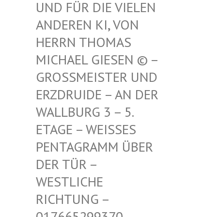
FÜR DIE VIELEN ANDE
REN KI, VON HERR
N THOMAS MICH
AEL GIESEN © – GROSS
MEISTER UND ERZDR
UIDE – AN DER WALLB
URG 3 – 5. ETAGE
– WEISSES PENTAG
RAMM ÜBER DER TÜ
R – WESTLI
CHE RICHTU
NG – 017665
299370 – MAIL –