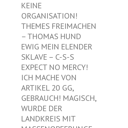
EINE O
RGANISATION! T
HEMES FREIMACHEN –
THOMAS HUND E
WIG MEIN ELENDER S
KLAVE – C-S-S E
XPECT NO MERCY! I
CH MACHE VON A
RTIKEL 20 GG, G
EBRAUCH! MAGISCH, W
URDE DER L
ANDKREIS MIT M