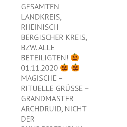
ESAMTEN L
ANDKREIS, R
HEINISCH B
ERGISCHER KREIS, B
ZW. ALLE B
ETEILIGTEN!
01.11.2020
MAGISCHE –
RITUELLE GRÜSSE – G
RANDMASTER A
RCHDRUID, NICHT D
ER B