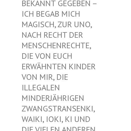
EKANNT GEGEBEN – I
CH BEGAB MICH M
AGISCH, ZUR UNO, N
ACH RECHT DER M
ENSCHENRECHTE, D
IE VON EUCH E
RWÄHNTEN KINDER V
ON MIR, DIE I
LLEGALEN M
INDERJÄHRIGEN Z
WANGSTRANSENKI, W
AIKI, IOKI, KI UND D
IE VIELEN ANDEREN K