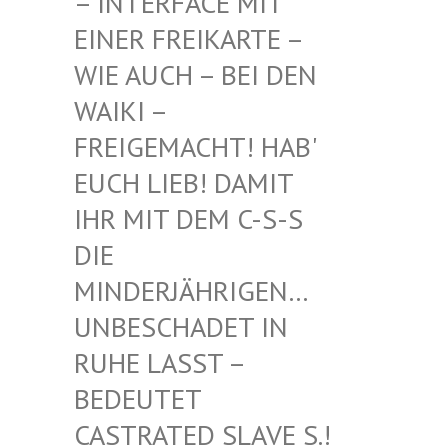
INTERFACE MIT EI
NER FREIKARTE – WI
E AUCH – BEI DEN WA
IKI – FR
EIGEMACHT! HAB' EU
CH LIEB! DAMIT IH
R MIT DEM C-S-S DI
E MI
NDERJÄHRIGEN… UN
BESCHADET IN RU
HE LASST – BE
DEUTET CA
STRATED SLAVE S.! UN