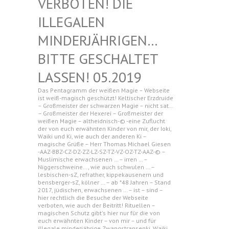
N! DIE ILLEGAL
EN MINDERJ
ÄHRIGEN… BITTE G
ESCHALTET LASSEN!
05.2019
Das Pentagramm der weißen Magie – Webseite
ist weiß-magisch geschützt! Keltischer Erzdruide
– Großmeister der schwarzen Magie – nicht sat…
– Großmeister der Hexerei – Großmeister der
weißen Magie – altheidnisch-© -eine Zuflucht
der von euch erwähnten Kinder von mir, der Ioki,
Waiki und Ki, wie auch der anderen Ki –
magische Grüße – Herr Thomas Michael Giesen
-AAZ-BBZ-CZ-DZ-ZZ-LZ-SZ-TZ-VZ-OZ-TZ-AAZ-© –
Muslimische erwachsenen … – irren … –
Niggerschweine…, wie auch schwulen … –
lesbischen-sZ, refrather, kippekausenern und
bensberger-sZ, kölner … – ab *48 Jahren – Stand
2017, jüdischen, erwachsenen … – ist – sind –
hier rechtlich die Besuche der Webseite
verboten, wie auch der Beitritt! Rituellen –
magischen Schutz gibt's hier nur für die von
euch erwähnten Kinder – von mir – und für
illegale minderjährige Zwangstransenki, Waiki,