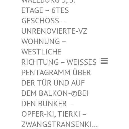
– 6TES GESCHO
SS – UNRENO
VIERTE-VZ WOHNUN
G – WESTLI
CHE RICHTU
NG – WEISSES PENTAGR
AMM ÜBER DER TÜR
UND AUF DEM BAL
KON-©BEI DEN BUN
KER – OPFER-K
I, TIERKI – ZWANGST
RANSENKI… – ZWANG