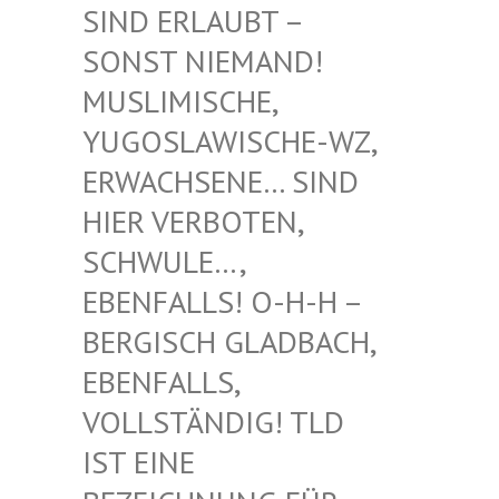
RLAUBT – SONST
NIEMAND! MUSLIM
ISCHE, YUGOSL
AWISCHE-WZ, ERWACH
SENE… SIND HIER V
ERBOTEN, SCHWUL
E…, EBENFA
LLS! O-H-H – BERGIS
CH GLADBACH, EBENFA
LLS, VOLLST
ÄNDIG! TLD IST EI
NE BEZEIC