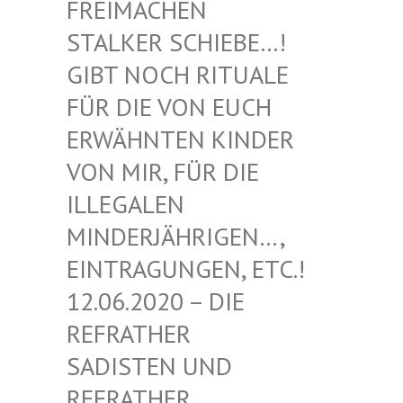
EIMACHEN ST
ALKER SCHIEBE…! GI
BT NOCH RITUALE FÜ
R DIE VON EUCH ER
WÄHNTEN KINDER VO
N MIR, FÜR DIE IL
LEGALEN MI
NDERJÄHRIGEN…, EI
NTRAGUNGEN, ETC.! 12
.06.2020 – DIE RE
FRATHER SA
DISTEN UND RE
FRATHER SA