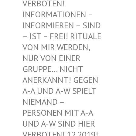
BOTEN! INF
ORMATIONEN – INF
ORMIEREN – SIND – I
ST – FREI! RITUALE VON
MIR WERDEN, NUR
VON EINER GRU
PPE… NICHT ANE
RKANNT! GEGEN A-A
UND A-W SPIELT NIE
MAND – PER
SONEN MIT A-A UND
A-W SIND HIER VER
BOTEN! 12.2019! DIE