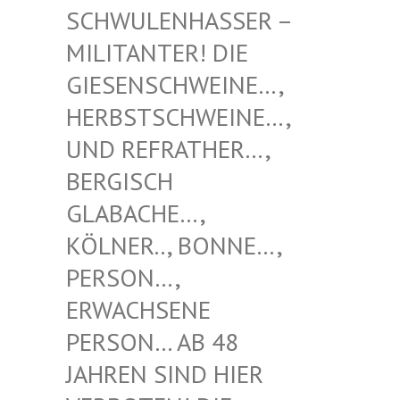
NHASSER – MILITAN
TER! DIE GIESENS
CHWEINE…, HERBSTS
CHWEINE…, UND REF
RATHER…, BERGISC
H GLABACH
E…, KÖLNER.
., BONNE…, PERSON…
, ERWACHS
ENE PERSON…
AB 48 JAHREN
SIND HIER VERBOTE