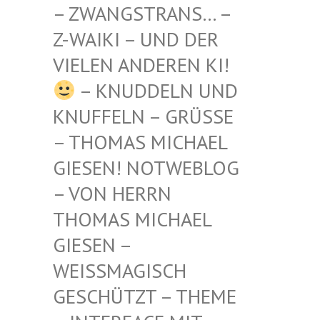
STRANS… – Z-WAIKI
– UND DER VIELEN
ANDEREN KI!
– KNUDDELN UND
KNUFFELN – GRÜSSE –
THOMAS MICHAEL G
IESEN! NOTWEBLOG –
VON HERRN T
HOMAS MICHAEL G
IESEN – W
EISSMAGISCH GE
SCHÜTZT – THEME –