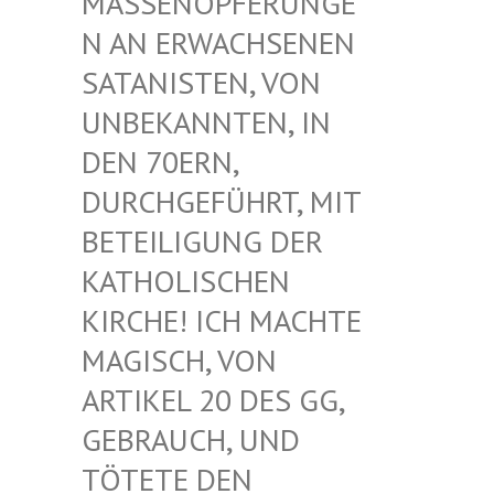
ASSENOPFERUNGEN
AN ERWACHSENEN S
ATANISTEN, VON U
NBEKANNTEN, IN D
EN 70ERN, D
URCHGEFÜHRT, MIT B
ETEILIGUNG DER K
ATHOLISCHEN K
IRCHE! ICH MACHTE M
AGISCH, VON A
RTIKEL 20 DES GG, G
EBRAUCH, UND T
ÖTETE DEN G