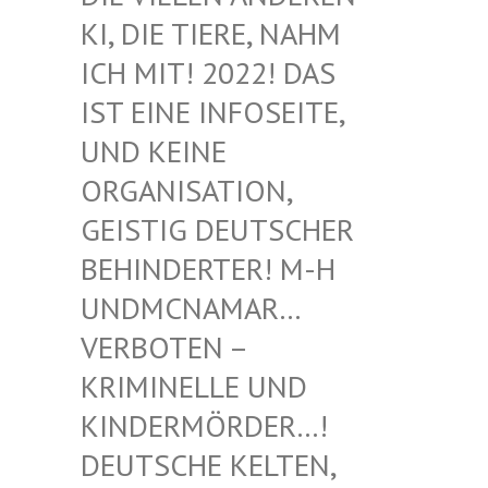
I, DIE TIERE, NAHM I
CH MIT! 2022! DAS I
ST EINE INFOSEITE, U
ND KEINE O
RGANISATION, G
EISTIG DEUTSCHER B
EHINDERTER! M-H U
NDMCNAMAR… V
ERBOTEN – K
RIMINELLE UND K
INDERMÖRDER…! D
EUTSCHE KELTEN, M