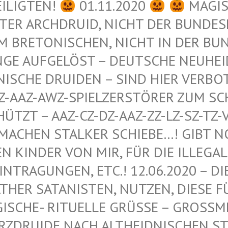
EILIGTEN!
01.11.2020
MAGIS
ER ARCHDRUID, NICHT DER BUNDESRE
 BRETONISCHEN, NICHT IN DER BUND
GE AUFGELÖST – DEUTSCHE NEUHEIDN
ISCHE DRUIDEN – SIND HIER VERBOT
-AAZ-AWZ-SPIELZERSTÖRER ZUM SCHU
ZT – AAZ-CZ-DZ-AAZ-ZZ-LZ-SZ-TZ-VZ
ACHEN STALKER SCHIEBE…! GIBT NOCH
INDER VON MIR, FÜR DIE ILLEGALEN
RAGUNGEN, ETC.! 12.06.2020 – DIE 
R SATANISTEN, NUTZEN, DIESE FÜR 
HE- RITUELLE GRÜSSE – GROSSMEISTER
IDE NACH ALTHEIDNISCHEN STAMME