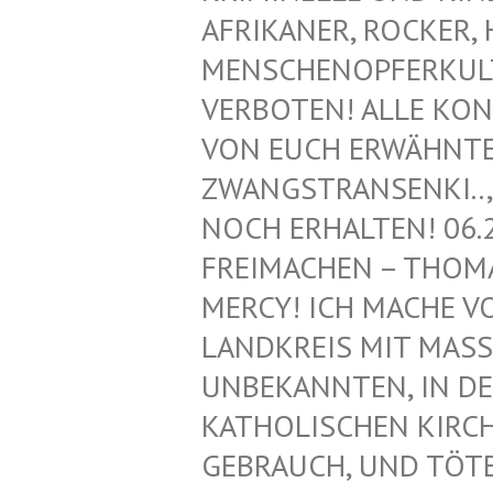
FRIKANER, ROCKER, H
ENSCHENOPFERKULT, 
ERBOTEN! ALLE KONT
ON EUCH ERWÄHNTEN 
WANGSTRANSENKI.., Z
OCH ERHALTEN! 06.2
REIMACHEN – THOMAS
ERCY! ICH MACHE VON
ANDKREIS MIT MASS
NBEKANNTEN, IN DEN
ATHOLISCHEN KIRCHE!
EBRAUCH, UND TÖTET