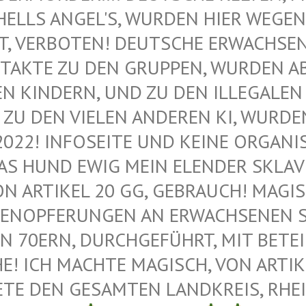
ELLS ANGEL'S, WURDEN HIER WEGEN M
VERBOTEN! DEUTSCHE ERWACHSENE 
AKTE ZU DEN GRUPPEN, WURDEN ABG
KINDERN, UND ZU DEN ILLEGALEN M
U DEN VIELEN ANDEREN KI, WURDEN 
022! INFOSEITE UND KEINE ORGANIS
 HUND EWIG MEIN ELENDER SKLAVE –
 ARTIKEL 20 GG, GEBRAUCH! MAGISC
ENOPFERUNGEN AN ERWACHSENEN SAT
 70ERN, DURCHGEFÜHRT, MIT BETEIL
 ICH MACHTE MAGISCH, VON ARTIKEL
E DEN GESAMTEN LANDKREIS, RHEIN