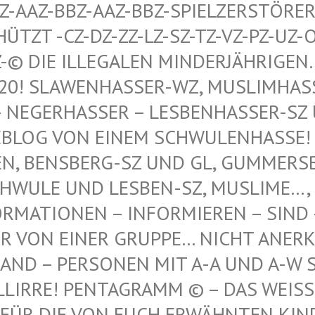
AAZ-BBZ-AAZ-BBZ-SPIELZERSTÖRER Z
T -CZ-DZ-ZZ-LZ-SZ-TZ-VZ-PZ-UZ-OZ-S
© DIE ILLEGALEN MINDERJÄHRIGEN…, 
 SLAWENHASSER-WZ, MUSLIMHASSER…
ERHASSER – LESBENHASSER-SZ UND
 VON EINEM SCHWULENHASSE! ! ER
 BENSBERG-SZ UND GL, GUMMERSBAC
LE UND LESBEN-SZ, MUSLIME…, NE
TIONEN – INFORMIEREN – SIND – IST
N EINER GRUPPE… NICHT ANERKANNT
 – PERSONEN MIT A-A UND A-W SIND
IRRE! PENTAGRAMM © – DAS WEISSE P
DIE VON EUCH ERWÄHNTEN KINDER VO