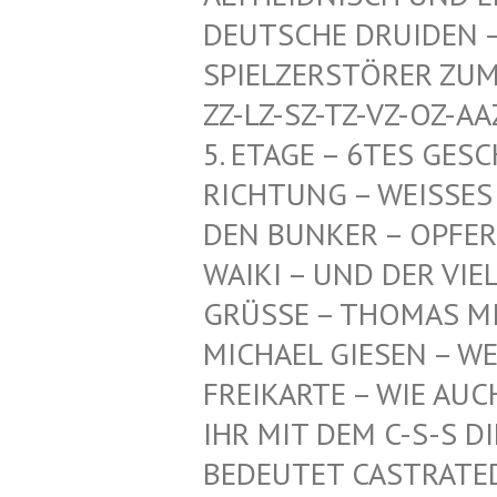
CHE DRUIDEN – HERR
ZERSTÖRER ZUM SCHU
SZ-TZ-VZ-OZ-AAZ-HDZ
GE – 6TES GESCHOSS
NG – WEISSES PENTA
KER – OPFER-KI, TI
UND DER VIELEN AN
GRÜSSE – THOMAS MI
ICHAEL GIESEN – WEI
EIKARTE – WIE AUCH –
R MIT DEM C-S-S DIE
DEUTET CASTRATED SL