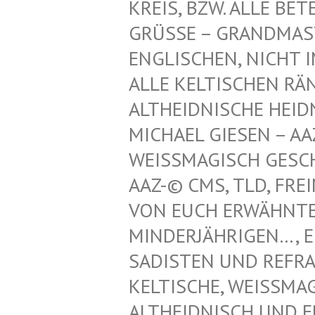
REIS, BZW. ALLE BET
GRÜSSE – GRANDMAST
NGLISCHEN, NICHT IM
LLE KELTISCHEN RÄN
LTHEIDNISCHE HEIDN
ICHAEL GIESEN – AAZ
EISSMAGISCH GESCHÜT
Z-© CMS, TLD, FREIM
N EUCH ERWÄHNTEN K
NDERJÄHRIGEN…, EINT
DISTEN UND REFRATHE
LTISCHE, WEISSMAGISC
IDNISCH UND ERZDRU