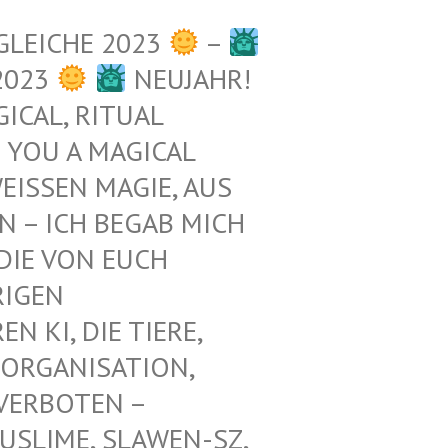
GLEICHE 2023
–
2023
NEUJAHR!
ICAL, RITUAL
 YOU A MAGICAL
ISSEN MAGIE, AUS D
– ICH BEGAB MICH M
E VON EUCH E
GEN Z
KI, DIE TIERE, N
ORGANISATION, G
RBOTEN – K
LIME, SLAWEN-SZ, A