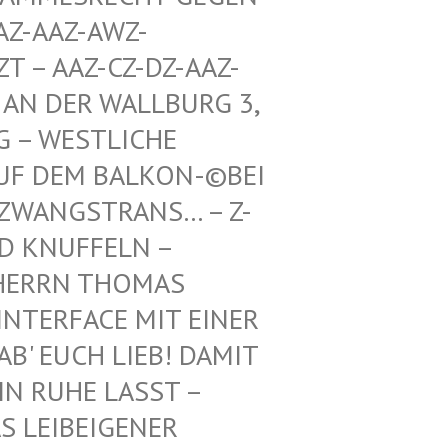
Z-AWZ-SPIEL
Z-CZ-DZ-AAZ-ZZ-LZ-
R WALLBURG 3, 5. ETA
TLICHE RICHTU
BALKON-©BEI DEN BUN
TRANS… – Z-WAIKI –
D KNUFFELN –
ERRN THOMAS M
ERFACE MIT EINER FR
 EUCH LIEB! DAMIT IH
RUHE LASST – BE
EIBEIGENER DI