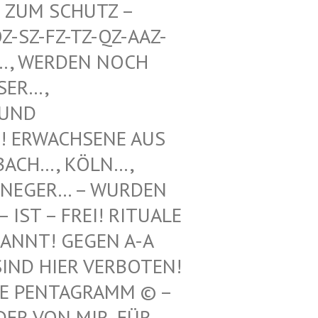
UM SCHUTZ – WE
Z-FZ-TZ-QZ-AAZ-TZ-
WERDEN NOCH UNT
, VOO
 SCH
WACHSENE AUS REF
H…, KÖLN…, LEV
GER… – WURDEN HIE
 – FREI! RITUALE VON
! GEGEN A-A UND
 HIER VERBOTEN! 12.
ENTAGRAMM © – HILF
N MIR, FÜR ILLE