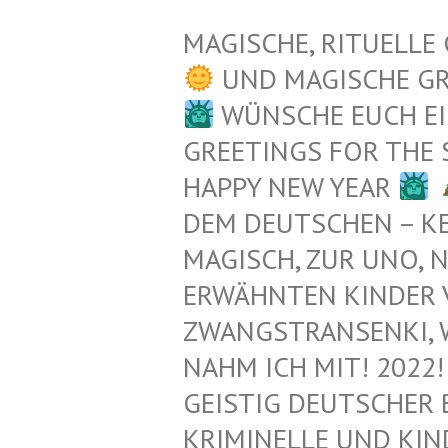
MAGISCHE, RITUELLE
UND MAGISCHE G
WÜNSCHE EUCH EI
GREETINGS FOR THE
HAPPY NEW YEAR
EM DEUTSCHEN – KEL
AGISCH, ZUR UNO, N
RWÄHNTEN KINDER VO
WANGSTRANSENKI, WAIK
AHM ICH MIT! 2022! 
EISTIG DEUTSCHER 
RIMINELLE UND KIND