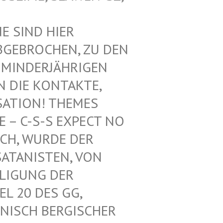
SIND HIER V
EBROCHEN, ZU DEN V
INDERJÄHRIGEN Z
DIE KONTAKTE, N
ATION! THEMES F
 C-S-S EXPECT NO M
H, WURDE DER L
ANISTEN, VON U
IGUNG DER K
 20 DES GG, G
ISCH BERGISCHER K