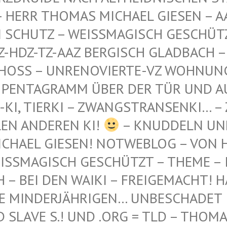
 THOMAS MICHAEL GIESEN – AAZ-AA
TZ – WEISSMAGISCH GESCHÜTZT – AA
-TZ-AAZ BERGISCH GLADBACH – AN DE
 – UNRENOVIERTE-VZ WOHNUNG – WES
GRAMM ÜBER DER TÜR UND AUF DEM 
ERKI – ZWANGSTRANSENKI… – ZWANGS
DEREN KI!
– KNUDDELN UN
CHAEL GIESEN! NOTWEBLOG – VON H
SSMAGISCH GESCHÜTZT – THEME – INT
 BEI DEN WAIKI – FREIGEMACHT! HAB'
 MINDERJÄHRIGEN… UNBESCHADET IN 
AVE S.! UND .ORG = TLD – THOMAS L