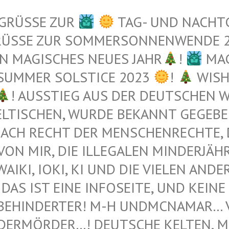
 GRÜSSE ZUR
TAG- UND NACHT
RÜSSE ZUR SOMMERSONNENWENDE 
N MAGISCHES NEUES JAHR
!
MAG
 SUMMER SOLSTICE 2023
!
WISH
! AUSSTIEG AUS DER DEUTSCHEN WE
TISCHEN, WURDE BEKANNT GEGEBEN 
ACH RECHT DER MENSCHENRECHTE, DI
N MIR, DIE ILLEGALEN MINDERJÄHRI
I, IOKI, KI UND DIE VIELEN ANDEREN 
DAS IST EINE INFOSEITE, UND KEINE 
BEHINDERTER! M-H UNDMCNAMAR… VE
ERMÖRDER…! DEUTSCHE KELTEN, MUS