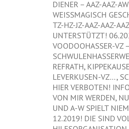
ENER – AAZ-AAZ-AWZ-
ISSMAGISCH GESCHÜTZ
HZ-JZ-AAZ-AAZ-AAZ-
ERSTÜTZT! 06.2020!
DOOHASSER-VZ – NEG
WULENHASSERWEBLOG
RATH, KIPPEKAUSEN,
ERKUSEN-VZ…, SCHWU
R VERBOTEN! INFORMA
MIR WERDEN, NUR VO
A-W SPIELT NIEMAND
2019! DIE SIND VOLL
SORGANISATION FÜR 