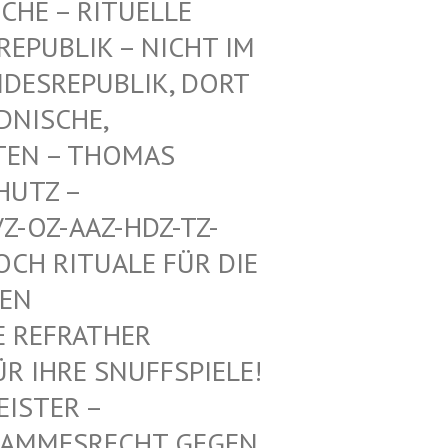
CHE – RITUELLE
PUBLIK – NICHT IM E
ESREPUBLIK, DORT A
ISCHE, A
EN – THOMAS M
TZ – W
-OZ-AAZ-HDZ-TZ-AA
 RITUALE FÜR DIE VO
 MI
REFRATHER SA
IHRE SNUFFSPIELE! KE
 – ALTHE
SRECHT GEGEN DEUTS