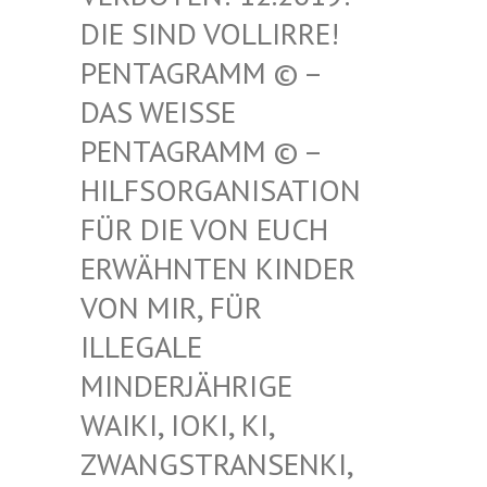
SIND VOLLIRRE! PEN
TAGRAMM © – DAS
WEISSE PENT
AGRAMM © – HILF
SORGANISATION FÜR
DIE VON EUCH ERWÄ
HNTEN KINDER VON
MIR, FÜR ILLE
GALE MIND
ERJÄHRIGE WAIK
I, IOKI, KI, ZWAN
GSTRANSENKI, UND