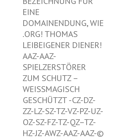
HNUNG FÜR EINE D
OMAIN
ENDUNG, WIE .ORG!
THOMAS LEIBEI
GENER DIENER! AAZ-AA
Z-SPIELZ
ERSTÖRER ZUM SC
HUTZ – WEISSMA
GISCH GESCHÜT
ZT -CZ-DZ-ZZ-LZ-S
Z-TZ-VZ-PZ-UZ-OZ-SZ-F
Z-TZ-QZ–TZ-HZ-JZ-A
WZ-AAZ-AAZ-© SCHWULE