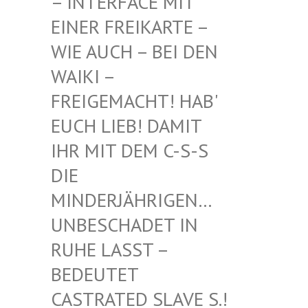
INTERFACE MIT EI
NER FREIKARTE – WI
E AUCH – BEI DEN WA
IKI – FR
EIGEMACHT! HAB' EU
CH LIEB! DAMIT IH
R MIT DEM C-S-S DI
E MI
NDERJÄHRIGEN… UN
BESCHADET IN RU
HE LASST – BE
DEUTET CA
STRATED SLAVE S.! UN