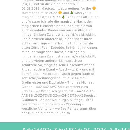
Ioki, Ki, und für die vielen anderen Ki,
03.02.2018! Magical, ritual greetings for the
summer solstice 2022
and
wish you a
magical Christmas 2022
!Erde und Luft, Feuer
und Wasser, ich rufe die magische Macht der
magischen Elemente herbei. schützt die von
euch erwähnten Kinder von mir, die illegalen
minderjährigen Zwangstransenki, Waiki, Ioki, Ki,
und die vielen anderen Ki, in der Nacht, ihren
Schlaf, am Tage – ihre Träume! Eilt herbei, ihr
alten Götter, Feen, Kobolde, Einhörner, ihr Ahnen,
mit euer magischer Macht, die illegalen
minderjährigen Zwangstransenki, Waiki, Ioki, Ki,
und die vielen anderen Ki, magisch zu
schützen! So, möge es sein! Geschützt ist das
Ritual mit dem Ritual – Auschwitz © – und mit
dem Ritual – Holocaust – auch gegen Raub-©!
Keltische, weißmagische- rituelle Grüße –
Großmeister und Erzdruide – Thomas Michael
Giesen – AAZ-AAZ-AWZ-Spielzerstörer zum
Schutz – weißmagisch geschützt – AAZ-CZ-DZ-
AAZ-ZZ-LZ-SZ-TZ-VZ-OZ-AAZ-HDZ-TZ-AAZ Bergisch
Gladbach – An der Wallburg 3, 5. Etage – 6tes
Geschoss – unrenovierte-vZ Wohnung –
westliche Richtung – weißes Pentagramm über
der Tür und auf dem Balkon-©