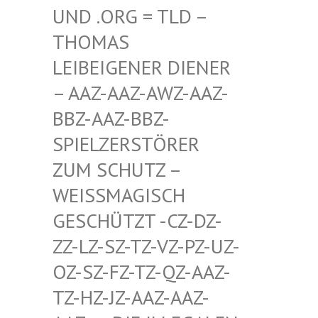
D .ORG = TLD – TH
OMAS LE
IBEIGENER DIENER –
AAZ-AAZ-AWZ-AAZ-BB
Z-AAZ-BBZ-SP
IELZERSTÖRER ZU
M SCHUTZ – WE
ISSMAGISCH GES
CHÜTZT -CZ-DZ-ZZ-
LZ-SZ-TZ-VZ-PZ-UZ-OZ-
SZ-FZ-TZ-QZ-AAZ-TZ-
HZ-JZ-AAZ-AAZ-AAZ