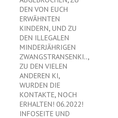
EN VON EUCH E
RWÄHNTEN K
INDERN, UND ZU D
EN ILLEGALEN M
INDERJÄHRIGEN Z
WANGSTRANSENKI.., Z
U DEN VIELEN A
NDEREN KI, W
URDEN DIE K
ONTAKTE, NOCH E
RHALTEN! 06.2022! I
NFOSEITE UND K