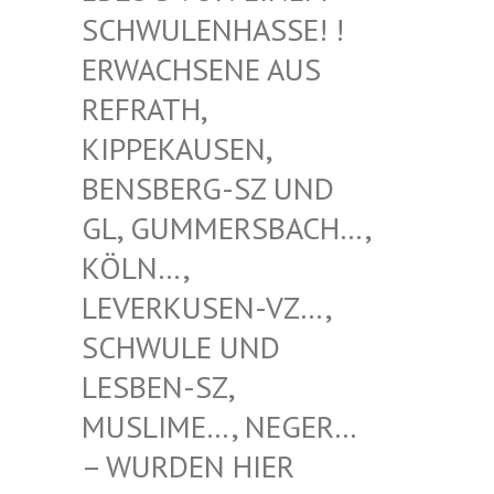
WULENHASSE! ! ERW
ACHSENE AUS REF
RATH, KIP
PEKAUSEN, BEN
SBERG-SZ UND GL,
GUMMERSBACH…, KÖL
N…, LEV
ERKUSEN-VZ…, SCH
WULE UND LES
BEN-SZ, MUS
LIME…, NEGER… – W
URDEN HIER VER