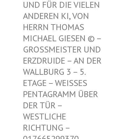
FÜR DIE VIELEN ANDE
REN KI, VON HERR
N THOMAS MICH
AEL GIESEN © – GROSS
MEISTER UND ERZDR
UIDE – AN DER WALLB
URG 3 – 5. ETAGE
– WEISSES PENTAG
RAMM ÜBER DER TÜ
R – WESTLI
CHE RICHTU
NG – 017665
299370 – MAIL –