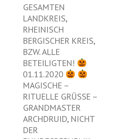
ESAMTEN L
ANDKREIS, R
HEINISCH B
ERGISCHER KREIS, B
ZW. ALLE B
ETEILIGTEN!
01.11.2020
MAGISCHE –
RITUELLE GRÜSSE – G
RANDMASTER A
RCHDRUID, NICHT D
ER B