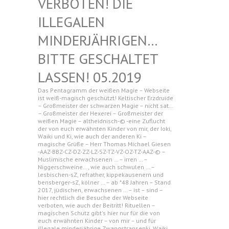
N! DIE ILLEGAL
EN MINDERJ
ÄHRIGEN… BITTE G
ESCHALTET LASSEN!
05.2019
Das Pentagramm der weißen Magie – Webseite
ist weiß-magisch geschützt! Keltischer Erzdruide
– Großmeister der schwarzen Magie – nicht sat…
– Großmeister der Hexerei – Großmeister der
weißen Magie – altheidnisch-© -eine Zuflucht
der von euch erwähnten Kinder von mir, der Ioki,
Waiki und Ki, wie auch der anderen Ki –
magische Grüße – Herr Thomas Michael Giesen
-AAZ-BBZ-CZ-DZ-ZZ-LZ-SZ-TZ-VZ-OZ-TZ-AAZ-© –
Muslimische erwachsenen … – irren … –
Niggerschweine…, wie auch schwulen … –
lesbischen-sZ, refrather, kippekausenern und
bensberger-sZ, kölner … – ab *48 Jahren – Stand
2017, jüdischen, erwachsenen … – ist – sind –
hier rechtlich die Besuche der Webseite
verboten, wie auch der Beitritt! Rituellen –
magischen Schutz gibt's hier nur für die von
euch erwähnten Kinder – von mir – und für
illegale minderjährige Zwangstransenki, Waiki,