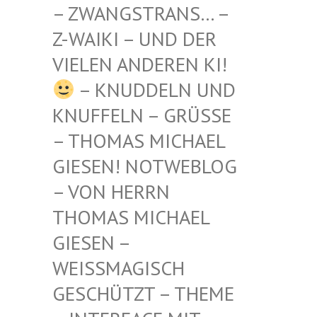
STRANS… – Z-WAIKI
– UND DER VIELEN
ANDEREN KI!
– KNUDDELN UND
KNUFFELN – GRÜSSE –
THOMAS MICHAEL G
IESEN! NOTWEBLOG –
VON HERRN T
HOMAS MICHAEL G
IESEN – W
EISSMAGISCH GE
SCHÜTZT – THEME –