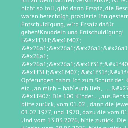
ich zu Weihnachten verschenkte, ist tec
nicht so toll, gibt dann Ersatz, die Be
waren berechtigt, probierte ihn gestern
Entschuldigung, wird Ersatz dafür
geben!Knuddeln und Entschuldigung!
l&#x1f31f;&#x1f407;
&#x26a1;&#x26a1;&#x26a1;&#x26a1
&#x26a1;
&#x26a1;&#x26a1;&#x1f31f;&#x1f40
&#x1f31f;&#x1f407; &#x1f31f;&#x1f4
Opferungen nahm ich zum Schutz der K
etc., an mich – hab‘ euch lieb, … &#x2
&#x1f407; Die 100 Kinder…, aus Bensb
bitte zurück, vom 01.02 , dann die jew
01.02.1977, und 1978, dazu die vom 01
Und vom 13.03.2026, bitte zurück! Die