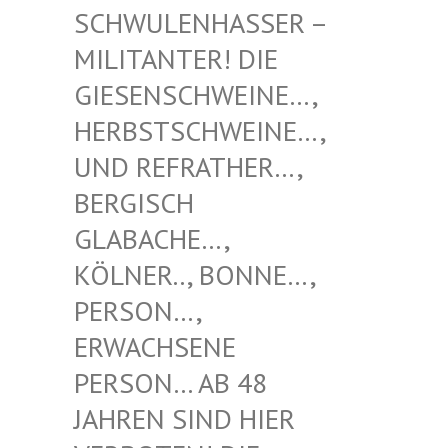
NHASSER – MILITAN
TER! DIE GIESENS
CHWEINE…, HERBSTS
CHWEINE…, UND REF
RATHER…, BERGISC
H GLABACH
E…, KÖLNER.
., BONNE…, PERSON…
, ERWACHS
ENE PERSON…
AB 48 JAHREN
SIND HIER VERBOTE