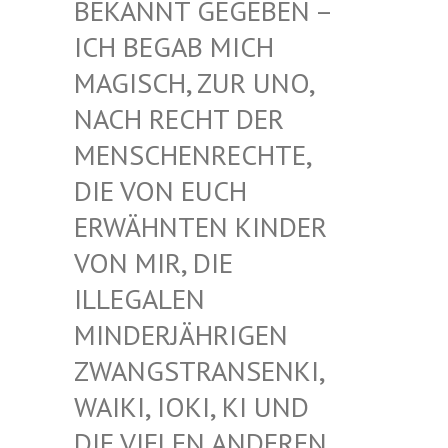
EKANNT GEGEBEN – I
CH BEGAB MICH M
AGISCH, ZUR UNO, N
ACH RECHT DER M
ENSCHENRECHTE, D
IE VON EUCH E
RWÄHNTEN KINDER V
ON MIR, DIE I
LLEGALEN M
INDERJÄHRIGEN Z
WANGSTRANSENKI, W
AIKI, IOKI, KI UND D
IE VIELEN ANDEREN K