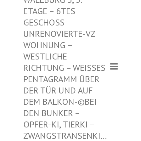
– 6TES GESCHO
SS – UNRENO
VIERTE-VZ WOHNUN
G – WESTLI
CHE RICHTU
NG – WEISSES PENTAGR
AMM ÜBER DER TÜR
UND AUF DEM BAL
KON-©BEI DEN BUN
KER – OPFER-K
I, TIERKI – ZWANGST
RANSENKI… – ZWANG