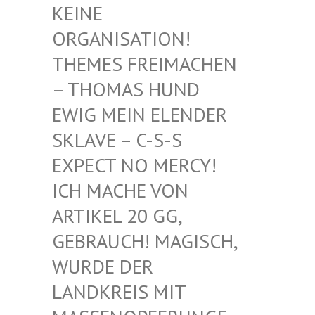
EINE O
RGANISATION! T
HEMES FREIMACHEN –
THOMAS HUND E
WIG MEIN ELENDER S
KLAVE – C-S-S E
XPECT NO MERCY! I
CH MACHE VON A
RTIKEL 20 GG, G
EBRAUCH! MAGISCH, W
URDE DER L
ANDKREIS MIT M