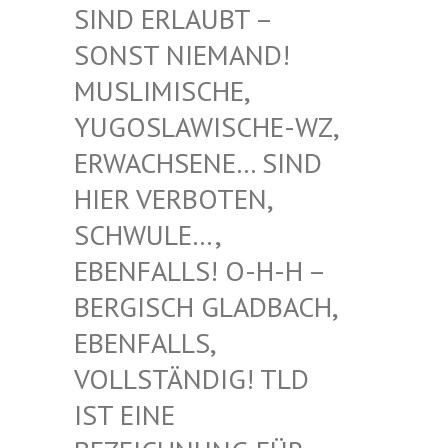
RLAUBT – SONST
NIEMAND! MUSLIM
ISCHE, YUGOSL
AWISCHE-WZ, ERWACH
SENE… SIND HIER V
ERBOTEN, SCHWUL
E…, EBENFA
LLS! O-H-H – BERGIS
CH GLADBACH, EBENFA
LLS, VOLLST
ÄNDIG! TLD IST EI
NE BEZEIC