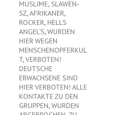
USLIME, SLAWEN-S
Z, AFRIKANER, R
OCKER, HELLS A
NGEL'S, WURDEN H
IER WEGEN M
ENSCHENOPFERKULT
, VERBOTEN! D
EUTSCHE E
RWACHSENE SIND H
IER VERBOTEN! ALLE K
ONTAKTE ZU DEN G
RUPPEN, WURDEN A
BGEBROCHEN, ZU D