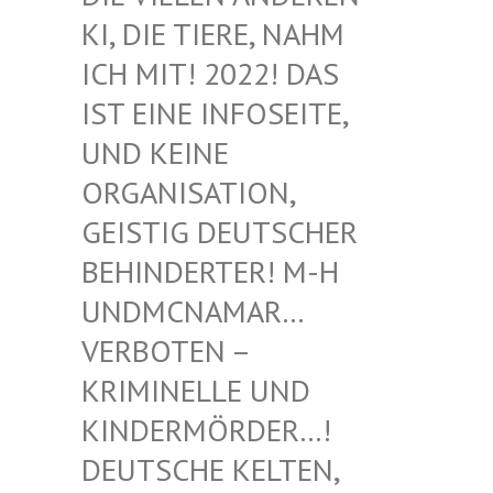
I, DIE TIERE, NAHM I
CH MIT! 2022! DAS I
ST EINE INFOSEITE, U
ND KEINE O
RGANISATION, G
EISTIG DEUTSCHER B
EHINDERTER! M-H U
NDMCNAMAR… V
ERBOTEN – K
RIMINELLE UND K
INDERMÖRDER…! D
EUTSCHE KELTEN, M