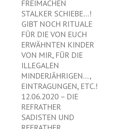
EIMACHEN ST
ALKER SCHIEBE…! GI
BT NOCH RITUALE FÜ
R DIE VON EUCH ER
WÄHNTEN KINDER VO
N MIR, FÜR DIE IL
LEGALEN MI
NDERJÄHRIGEN…, EI
NTRAGUNGEN, ETC.! 12
.06.2020 – DIE RE
FRATHER SA
DISTEN UND RE
FRATHER SA