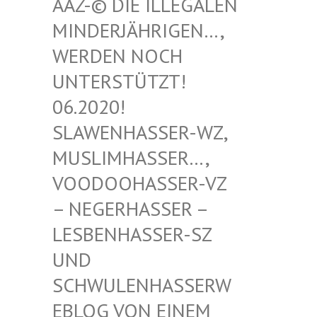
-© DIE ILLEGALEN MIN
DERJÄHRIGEN…, WER
DEN NOCH UNT
ERSTÜTZT! 06.
2020! SLA
WENHASSER-WZ, MUS
LIMHASSER…, VOO
DOOHASSER-VZ – N
EGERHASSER – LES
BENHASSER-SZ UND
SCH
WULENHASSERWEBL
OG VON EINEM SCH