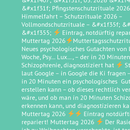
&#x1f407; &#x1f31f; 05. 2026 &#x1f
&#x1f31f; Pfingstenschutzrituale 2026 
Himmelfahrt – Schutzrituale 2026 –
Vollmondschutzrituale – &#x1f35f; &
&#x1f355;
Eintrag, notdürftig repa
Muttertag 2026
Muttertagsschutzri
Neues psychologisches Gutachten von l
Woche, Psy… Lux…, – der in 20 Minuten
Schizophrenie, diagnostiziert hat
St
laut Google – in Google die Ki fragen
in 20 Minuten ein psychologisches Gu
erstellen kann – ob dieses rechtlich v
wäre, und ob man in 20 Minuten Schiz
erkennen kann, und diagnostizieren k
Muttertag 2026
Eintrag notdürft
repariert! Muttertag 2026
Der Rasi