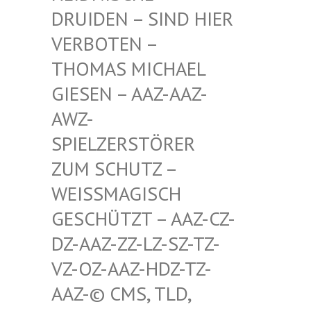
RUIDEN – SIND HIER V
ERBOTEN – T
HOMAS MICHAEL G
IESEN – AAZ-AAZ-A
WZ-S
PIELZERSTÖRER Z
UM SCHUTZ – W
EISSMAGISCH GE
SCHÜTZT – AAZ-CZ-DZ
-AAZ-ZZ-LZ-SZ-TZ-VZ
-OZ-AAZ-HDZ-TZ-AA
Z-© CMS, TLD, FR