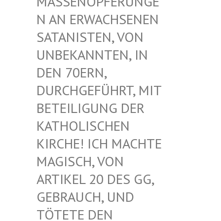
ASSENOPFERUNGEN
AN ERWACHSENEN S
ATANISTEN, VON U
NBEKANNTEN, IN D
EN 70ERN, D
URCHGEFÜHRT, MIT B
ETEILIGUNG DER K
ATHOLISCHEN K
IRCHE! ICH MACHTE M
AGISCH, VON A
RTIKEL 20 DES GG, G
EBRAUCH, UND T
ÖTETE DEN G