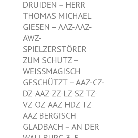
EN – HERR THOMA
S MICHAEL GIESE
N – AAZ-AAZ-AWZ-S
PIEL
ZERSTÖRER ZUM S
CHUTZ – WEISSM
AGISCH GESCHÜ
TZT – AAZ-CZ-DZ-AAZ
-ZZ-LZ-SZ-TZ-VZ-OZ-
AAZ-HDZ-TZ-AAZ BE
RGISCH GLADBA
CH – AN DER WALLBU
RG 3, 5. ETAGE