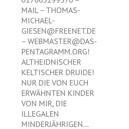
THOMAS-MICHAE
L-GIESEN
@FREENET.DE – WEBM
ASTER@DAS-PENTAG
RAMM.ORG! ALTHEI
DNISCHER KELTIS
CHER DRUIDE! NUR D
IE VON EUCH ERWÄHN
TEN KINDER VON MI
R, DIE ILLEGA
LEN MINDER
JÄHRIGEN… SIND E