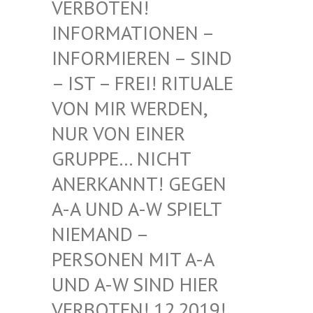
BOTEN! INF
ORMATIONEN – INF
ORMIEREN – SIND – I
ST – FREI! RITUALE VON
MIR WERDEN, NUR
VON EINER GRU
PPE… NICHT ANE
RKANNT! GEGEN A-A
UND A-W SPIELT NIE
MAND – PER
SONEN MIT A-A UND
A-W SIND HIER VER
BOTEN! 12.2019! DIE