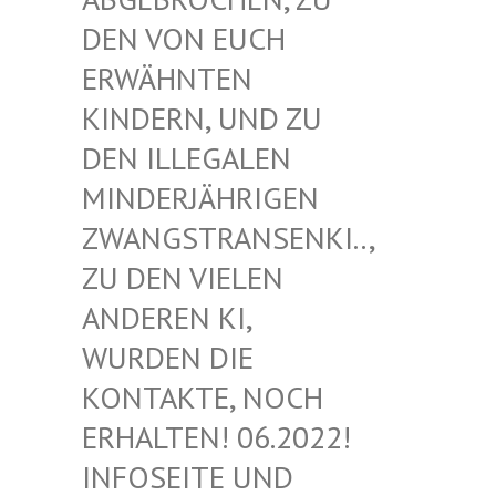
EN VON EUCH E
RWÄHNTEN K
INDERN, UND ZU D
EN ILLEGALEN M
INDERJÄHRIGEN Z
WANGSTRANSENKI.., Z
U DEN VIELEN A
NDEREN KI, W
URDEN DIE K
ONTAKTE, NOCH E
RHALTEN! 06.2022! I
NFOSEITE UND K