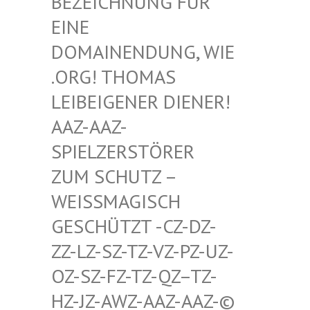
HNUNG FÜR EINE D
OMAIN
ENDUNG, WIE .ORG!
THOMAS LEIBEI
GENER DIENER! AAZ-AA
Z-SPIELZ
ERSTÖRER ZUM SC
HUTZ – WEISSMA
GISCH GESCHÜT
ZT -CZ-DZ-ZZ-LZ-S
Z-TZ-VZ-PZ-UZ-OZ-SZ-F
Z-TZ-QZ–TZ-HZ-JZ-A
WZ-AAZ-AAZ-© SCHWULE