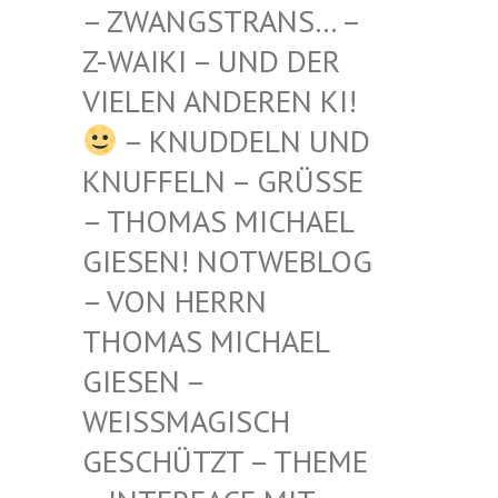
STRANS… – Z-WAIKI
– UND DER VIELEN
ANDEREN KI!
– KNUDDELN UND
KNUFFELN – GRÜSSE –
THOMAS MICHAEL G
IESEN! NOTWEBLOG –
VON HERRN T
HOMAS MICHAEL G
IESEN – W
EISSMAGISCH GE
SCHÜTZT – THEME –