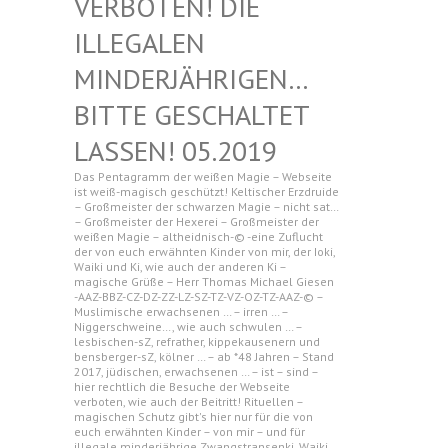
N! DIE ILLEGAL
EN MINDERJ
ÄHRIGEN… BITTE G
ESCHALTET LASSEN!
05.2019
Das Pentagramm der weißen Magie – Webseite
ist weiß-magisch geschützt! Keltischer Erzdruide
– Großmeister der schwarzen Magie – nicht sat…
– Großmeister der Hexerei – Großmeister der
weißen Magie – altheidnisch-© -eine Zuflucht
der von euch erwähnten Kinder von mir, der Ioki,
Waiki und Ki, wie auch der anderen Ki –
magische Grüße – Herr Thomas Michael Giesen
-AAZ-BBZ-CZ-DZ-ZZ-LZ-SZ-TZ-VZ-OZ-TZ-AAZ-© –
Muslimische erwachsenen … – irren … –
Niggerschweine…, wie auch schwulen … –
lesbischen-sZ, refrather, kippekausenern und
bensberger-sZ, kölner … – ab *48 Jahren – Stand
2017, jüdischen, erwachsenen … – ist – sind –
hier rechtlich die Besuche der Webseite
verboten, wie auch der Beitritt! Rituellen –
magischen Schutz gibt's hier nur für die von
euch erwähnten Kinder – von mir – und für
illegale minderjährige Zwangstransenki, Waiki,