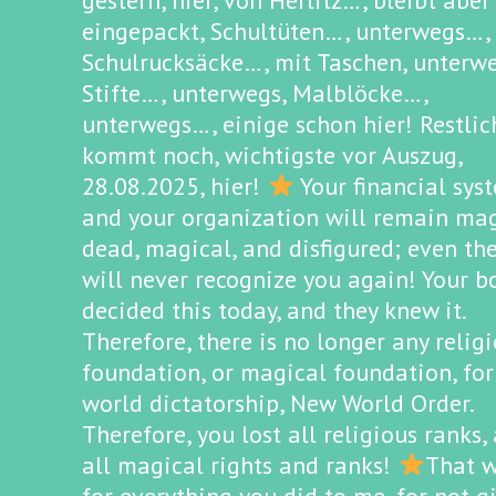
gestern, hier, von Herlitz…, bleibt aber
eingepackt, Schultüten…, unterwegs…,
Schulrucksäcke…, mit Taschen, unterwe
Stifte…, unterwegs, Malblöcke…,
unterwegs…, einige schon hier! Restlic
kommt noch, wichtigste vor Auszug,
28.08.2025, hier!
Your financial sys
and your organization will remain mag
dead, magical, and disfigured; even th
will never recognize you again! Your b
decided this today, and they knew it.
Therefore, there is no longer any relig
foundation, or magical foundation, for
world dictatorship, New World Order.
Therefore, you lost all religious ranks,
all magical rights and ranks!
That 