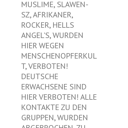
USLIME, SLAWEN-S
Z, AFRIKANER, R
OCKER, HELLS A
NGEL'S, WURDEN H
IER WEGEN M
ENSCHENOPFERKULT
, VERBOTEN! D
EUTSCHE E
RWACHSENE SIND H
IER VERBOTEN! ALLE K
ONTAKTE ZU DEN G
RUPPEN, WURDEN A
BGEBROCHEN, ZU D