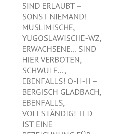
RLAUBT – SONST
NIEMAND! MUSLIM
ISCHE, YUGOSL
AWISCHE-WZ, ERWACH
SENE… SIND HIER V
ERBOTEN, SCHWUL
E…, EBENFA
LLS! O-H-H – BERGIS
CH GLADBACH, EBENFA
LLS, VOLLST
ÄNDIG! TLD IST EI
NE BEZEIC