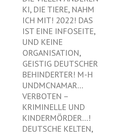
I, DIE TIERE, NAHM I
CH MIT! 2022! DAS I
ST EINE INFOSEITE, U
ND KEINE O
RGANISATION, G
EISTIG DEUTSCHER B
EHINDERTER! M-H U
NDMCNAMAR… V
ERBOTEN – K
RIMINELLE UND K
INDERMÖRDER…! D
EUTSCHE KELTEN, M