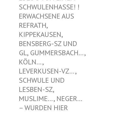
WULENHASSE! ! ERW
ACHSENE AUS REF
RATH, KIP
PEKAUSEN, BEN
SBERG-SZ UND GL,
GUMMERSBACH…, KÖL
N…, LEV
ERKUSEN-VZ…, SCH
WULE UND LES
BEN-SZ, MUS
LIME…, NEGER… – W
URDEN HIER VER