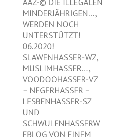
-© DIE ILLEGALEN MIN
DERJÄHRIGEN…, WER
DEN NOCH UNT
ERSTÜTZT! 06.
2020! SLA
WENHASSER-WZ, MUS
LIMHASSER…, VOO
DOOHASSER-VZ – N
EGERHASSER – LES
BENHASSER-SZ UND
SCH
WULENHASSERWEBL
OG VON EINEM SCH