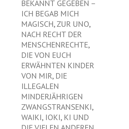
EKANNT GEGEBEN – I
CH BEGAB MICH M
AGISCH, ZUR UNO, N
ACH RECHT DER M
ENSCHENRECHTE, D
IE VON EUCH E
RWÄHNTEN KINDER V
ON MIR, DIE I
LLEGALEN M
INDERJÄHRIGEN Z
WANGSTRANSENKI, W
AIKI, IOKI, KI UND D
IE VIELEN ANDEREN K