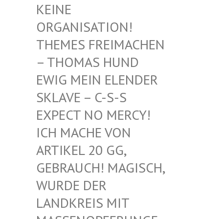
EINE O
RGANISATION! T
HEMES FREIMACHEN –
THOMAS HUND E
WIG MEIN ELENDER S
KLAVE – C-S-S E
XPECT NO MERCY! I
CH MACHE VON A
RTIKEL 20 GG, G
EBRAUCH! MAGISCH, W
URDE DER L
ANDKREIS MIT M