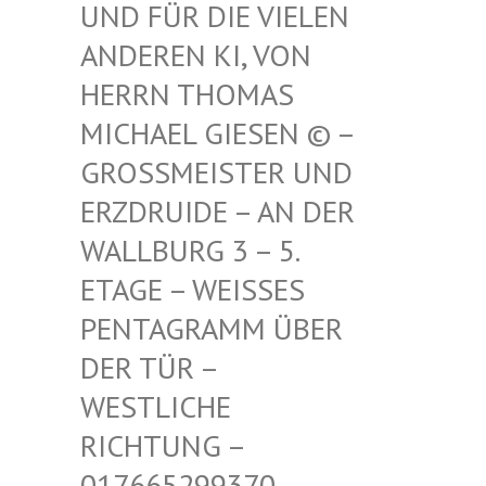
FÜR DIE VIELEN ANDE
REN KI, VON HERR
N THOMAS MICH
AEL GIESEN © – GROSS
MEISTER UND ERZDR
UIDE – AN DER WALLB
URG 3 – 5. ETAGE
– WEISSES PENTAG
RAMM ÜBER DER TÜ
R – WESTLI
CHE RICHTU
NG – 017665
299370 – MAIL –