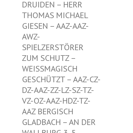
EN – HERR THOMA
S MICHAEL GIESE
N – AAZ-AAZ-AWZ-S
PIEL
ZERSTÖRER ZUM S
CHUTZ – WEISSM
AGISCH GESCHÜ
TZT – AAZ-CZ-DZ-AAZ
-ZZ-LZ-SZ-TZ-VZ-OZ-
AAZ-HDZ-TZ-AAZ BE
RGISCH GLADBA
CH – AN DER WALLBU
RG 3, 5. ETAGE