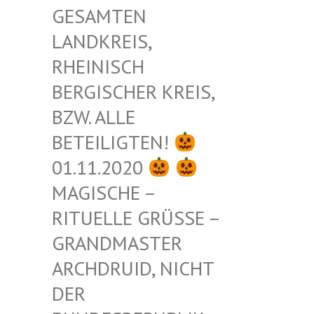
ESAMTEN L
ANDKREIS, R
HEINISCH B
ERGISCHER KREIS, B
ZW. ALLE B
ETEILIGTEN!
01.11.2020
MAGISCHE –
RITUELLE GRÜSSE – G
RANDMASTER A
RCHDRUID, NICHT D
ER B