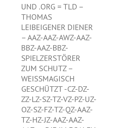
D .ORG = TLD – TH
OMAS LE
IBEIGENER DIENER –
AAZ-AAZ-AWZ-AAZ-BB
Z-AAZ-BBZ-SP
IELZERSTÖRER ZU
M SCHUTZ – WE
ISSMAGISCH GES
CHÜTZT -CZ-DZ-ZZ-
LZ-SZ-TZ-VZ-PZ-UZ-OZ-
SZ-FZ-TZ-QZ-AAZ-TZ-
HZ-JZ-AAZ-AAZ-AAZ