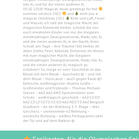
Ioki, Ki, und für die vielen anderen Ki,
03.02.2018! Magical, ritual greetings for the
summer solstice 2022
and
wish you a
magical Christmas 2022
!Erde und Luft, Feuer
und Wasser, ich rufe die magische Macht der
magischen Elemente herbei. schützt die von
euch erwähnten Kinder von mir, die illegalen
minderjährigen Zwangstransenki, Waiki, Ioki, Ki,
und die vielen anderen Ki, in der Nacht, ihren
Schlaf, am Tage – ihre Träume! Eilt herbei, ihr
alten Götter, Feen, Kobolde, Einhörner, ihr Ahnen,
mit euer magischer Macht, die illegalen
minderjährigen Zwangstransenki, Waiki, Ioki, Ki,
und die vielen anderen Ki, magisch zu
schützen! So, möge es sein! Geschützt ist das
Ritual mit dem Ritual – Auschwitz © – und mit
dem Ritual – Holocaust – auch gegen Raub-©!
Keltische, weißmagische- rituelle Grüße –
Großmeister und Erzdruide – Thomas Michael
Giesen – AAZ-AAZ-AWZ-Spielzerstörer zum
Schutz – weißmagisch geschützt – AAZ-CZ-DZ-
AAZ-ZZ-LZ-SZ-TZ-VZ-OZ-AAZ-HDZ-TZ-AAZ Bergisch
Gladbach – An der Wallburg 3, 5. Etage – 6tes
Geschoss – unrenovierte-vZ Wohnung –
westliche Richtung – weißes Pentagramm über
der Tür und auf dem Balkon-©