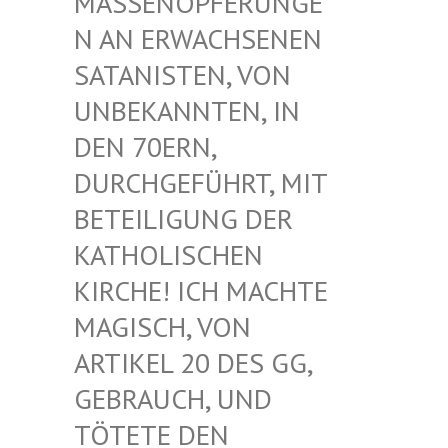
ASSENOPFERUNGEN
AN ERWACHSENEN S
ATANISTEN, VON U
NBEKANNTEN, IN D
EN 70ERN, D
URCHGEFÜHRT, MIT B
ETEILIGUNG DER K
ATHOLISCHEN K
IRCHE! ICH MACHTE M
AGISCH, VON A
RTIKEL 20 DES GG, G
EBRAUCH, UND T
ÖTETE DEN G