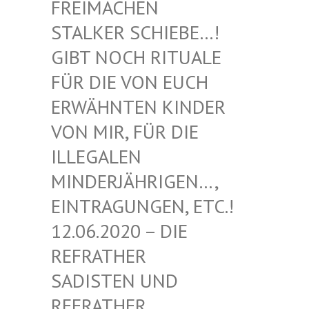
EIMACHEN ST
ALKER SCHIEBE…! GI
BT NOCH RITUALE FÜ
R DIE VON EUCH ER
WÄHNTEN KINDER VO
N MIR, FÜR DIE IL
LEGALEN MI
NDERJÄHRIGEN…, EI
NTRAGUNGEN, ETC.! 12
.06.2020 – DIE RE
FRATHER SA
DISTEN UND RE
FRATHER SA