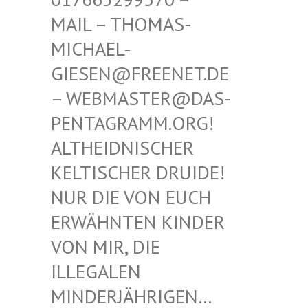
THOMAS-MICHAE
L-GIESEN
@FREENET.DE – WEBM
ASTER@DAS-PENTAG
RAMM.ORG! ALTHEI
DNISCHER KELTIS
CHER DRUIDE! NUR D
IE VON EUCH ERWÄHN
TEN KINDER VON MI
R, DIE ILLEGA
LEN MINDER
JÄHRIGEN… SIND E