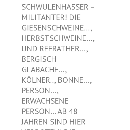
NHASSER – MILITAN
TER! DIE GIESENS
CHWEINE…, HERBSTS
CHWEINE…, UND REF
RATHER…, BERGISC
H GLABACH
E…, KÖLNER.
., BONNE…, PERSON…
, ERWACHS
ENE PERSON…
AB 48 JAHREN
SIND HIER VERBOTE