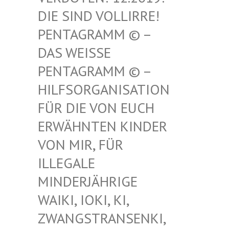
SIND VOLLIRRE! PEN
TAGRAMM © – DAS
WEISSE PENT
AGRAMM © – HILF
SORGANISATION FÜR
DIE VON EUCH ERWÄ
HNTEN KINDER VON
MIR, FÜR ILLE
GALE MIND
ERJÄHRIGE WAIK
I, IOKI, KI, ZWAN
GSTRANSENKI, UND