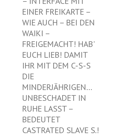
INTERFACE MIT EI
NER FREIKARTE – WI
E AUCH – BEI DEN WA
IKI – FR
EIGEMACHT! HAB' EU
CH LIEB! DAMIT IH
R MIT DEM C-S-S DI
E MI
NDERJÄHRIGEN… UN
BESCHADET IN RU
HE LASST – BE
DEUTET CA
STRATED SLAVE S.! UN