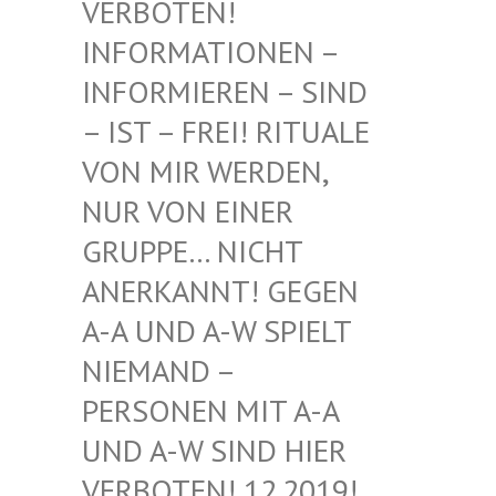
BOTEN! INF
ORMATIONEN – INF
ORMIEREN – SIND – I
ST – FREI! RITUALE VON
MIR WERDEN, NUR
VON EINER GRU
PPE… NICHT ANE
RKANNT! GEGEN A-A
UND A-W SPIELT NIE
MAND – PER
SONEN MIT A-A UND
A-W SIND HIER VER
BOTEN! 12.2019! DIE