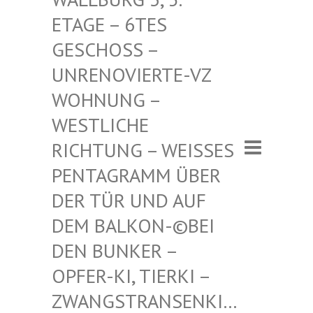
– 6TES GESCHO
SS – UNRENO
VIERTE-VZ WOHNUN
G – WESTLI
CHE RICHTU
NG – WEISSES PENTAGR
AMM ÜBER DER TÜR
UND AUF DEM BAL
KON-©BEI DEN BUN
KER – OPFER-K
I, TIERKI – ZWANGST
RANSENKI… – ZWANG