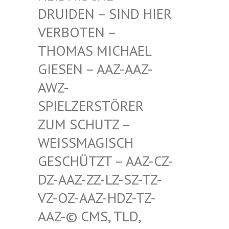
RUIDEN – SIND HIER V
ERBOTEN – T
HOMAS MICHAEL G
IESEN – AAZ-AAZ-A
WZ-S
PIELZERSTÖRER Z
UM SCHUTZ – W
EISSMAGISCH GE
SCHÜTZT – AAZ-CZ-DZ
-AAZ-ZZ-LZ-SZ-TZ-VZ
-OZ-AAZ-HDZ-TZ-AA
Z-© CMS, TLD, FR