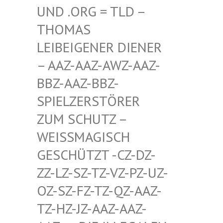
D .ORG = TLD – TH
OMAS LE
IBEIGENER DIENER –
AAZ-AAZ-AWZ-AAZ-BB
Z-AAZ-BBZ-SP
IELZERSTÖRER ZU
M SCHUTZ – WE
ISSMAGISCH GES
CHÜTZT -CZ-DZ-ZZ-
LZ-SZ-TZ-VZ-PZ-UZ-OZ-
SZ-FZ-TZ-QZ-AAZ-TZ-
HZ-JZ-AAZ-AAZ-AAZ