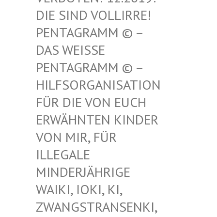
SIND VOLLIRRE! PEN
TAGRAMM © – DAS
WEISSE PENT
AGRAMM © – HILF
SORGANISATION FÜR
DIE VON EUCH ERWÄ
HNTEN KINDER VON
MIR, FÜR ILLE
GALE MIND
ERJÄHRIGE WAIK
I, IOKI, KI, ZWAN
GSTRANSENKI, UND