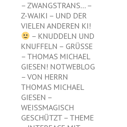
STRANS… – Z-WAIKI
– UND DER VIELEN
ANDEREN KI!
– KNUDDELN UND
KNUFFELN – GRÜSSE –
THOMAS MICHAEL G
IESEN! NOTWEBLOG –
VON HERRN T
HOMAS MICHAEL G
IESEN – W
EISSMAGISCH GE
SCHÜTZT – THEME –