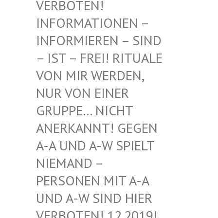
BOTEN! INF
ORMATIONEN – INF
ORMIEREN – SIND – I
ST – FREI! RITUALE VON
MIR WERDEN, NUR
VON EINER GRU
PPE… NICHT ANE
RKANNT! GEGEN A-A
UND A-W SPIELT NIE
MAND – PER
SONEN MIT A-A UND
A-W SIND HIER VER
BOTEN! 12.2019! DIE