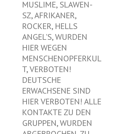
USLIME, SLAWEN-S
Z, AFRIKANER, R
OCKER, HELLS A
NGEL'S, WURDEN H
IER WEGEN M
ENSCHENOPFERKULT
, VERBOTEN! D
EUTSCHE E
RWACHSENE SIND H
IER VERBOTEN! ALLE K
ONTAKTE ZU DEN G
RUPPEN, WURDEN A
BGEBROCHEN, ZU D