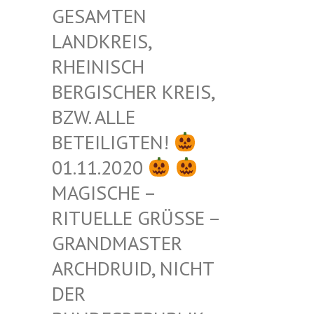
ESAMTEN L
ANDKREIS, R
HEINISCH B
ERGISCHER KREIS, B
ZW. ALLE B
ETEILIGTEN!
01.11.2020
MAGISCHE –
RITUELLE GRÜSSE – G
RANDMASTER A
RCHDRUID, NICHT D
ER B