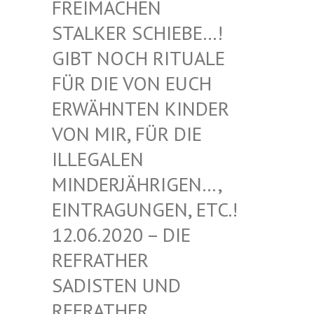
EIMACHEN ST
ALKER SCHIEBE…! GI
BT NOCH RITUALE FÜ
R DIE VON EUCH ER
WÄHNTEN KINDER VO
N MIR, FÜR DIE IL
LEGALEN MI
NDERJÄHRIGEN…, EI
NTRAGUNGEN, ETC.! 12
.06.2020 – DIE RE
FRATHER SA
DISTEN UND RE
FRATHER SA