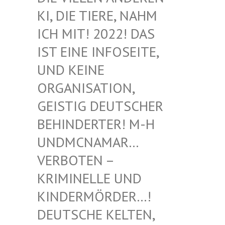
I, DIE TIERE, NAHM I
CH MIT! 2022! DAS I
ST EINE INFOSEITE, U
ND KEINE O
RGANISATION, G
EISTIG DEUTSCHER B
EHINDERTER! M-H U
NDMCNAMAR… V
ERBOTEN – K
RIMINELLE UND K
INDERMÖRDER…! D
EUTSCHE KELTEN, M