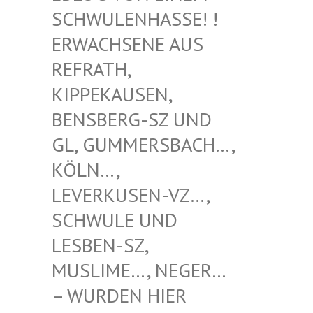
WULENHASSE! ! ERW
ACHSENE AUS REF
RATH, KIP
PEKAUSEN, BEN
SBERG-SZ UND GL,
GUMMERSBACH…, KÖL
N…, LEV
ERKUSEN-VZ…, SCH
WULE UND LES
BEN-SZ, MUS
LIME…, NEGER… – W
URDEN HIER VER