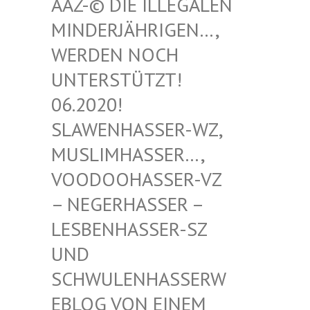
-© DIE ILLEGALEN MIN
DERJÄHRIGEN…, WER
DEN NOCH UNT
ERSTÜTZT! 06.
2020! SLA
WENHASSER-WZ, MUS
LIMHASSER…, VOO
DOOHASSER-VZ – N
EGERHASSER – LES
BENHASSER-SZ UND
SCH
WULENHASSERWEBL
OG VON EINEM SCH