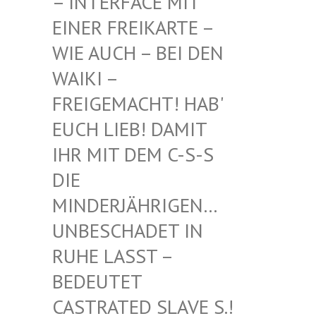
INTERFACE MIT EI
NER FREIKARTE – WI
E AUCH – BEI DEN WA
IKI – FR
EIGEMACHT! HAB' EU
CH LIEB! DAMIT IH
R MIT DEM C-S-S DI
E MI
NDERJÄHRIGEN… UN
BESCHADET IN RU
HE LASST – BE
DEUTET CA
STRATED SLAVE S.! UN