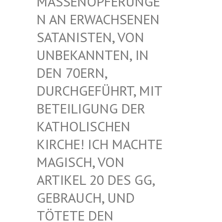
ASSENOPFERUNGEN
AN ERWACHSENEN S
ATANISTEN, VON U
NBEKANNTEN, IN D
EN 70ERN, D
URCHGEFÜHRT, MIT B
ETEILIGUNG DER K
ATHOLISCHEN K
IRCHE! ICH MACHTE M
AGISCH, VON A
RTIKEL 20 DES GG, G
EBRAUCH, UND T
ÖTETE DEN G