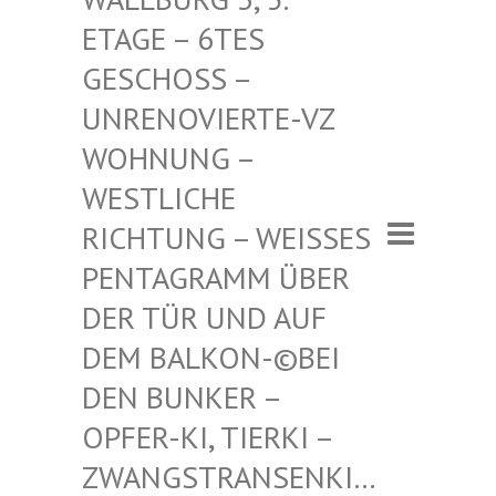
– 6TES GESCHO
SS – UNRENO
VIERTE-VZ WOHNUN
G – WESTLI
CHE RICHTU
NG – WEISSES PENTAGR
AMM ÜBER DER TÜR
UND AUF DEM BAL
KON-©BEI DEN BUN
KER – OPFER-K
I, TIERKI – ZWANGST
RANSENKI… – ZWANG