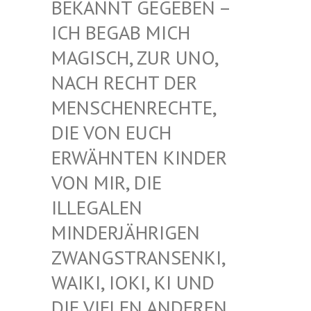
EKANNT GEGEBEN – I
CH BEGAB MICH M
AGISCH, ZUR UNO, N
ACH RECHT DER M
ENSCHENRECHTE, D
IE VON EUCH E
RWÄHNTEN KINDER V
ON MIR, DIE I
LLEGALEN M
INDERJÄHRIGEN Z
WANGSTRANSENKI, W
AIKI, IOKI, KI UND D
IE VIELEN ANDEREN K