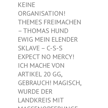
EINE O
RGANISATION! T
HEMES FREIMACHEN –
THOMAS HUND E
WIG MEIN ELENDER S
KLAVE – C-S-S E
XPECT NO MERCY! I
CH MACHE VON A
RTIKEL 20 GG, G
EBRAUCH! MAGISCH, W
URDE DER L
ANDKREIS MIT M