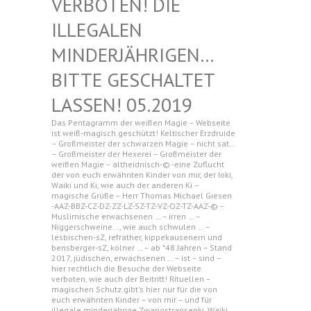
N! DIE ILLEGAL
EN MINDERJ
ÄHRIGEN… BITTE G
ESCHALTET LASSEN!
05.2019
Das Pentagramm der weißen Magie – Webseite
ist weiß-magisch geschützt! Keltischer Erzdruide
– Großmeister der schwarzen Magie – nicht sat…
– Großmeister der Hexerei – Großmeister der
weißen Magie – altheidnisch-© -eine Zuflucht
der von euch erwähnten Kinder von mir, der Ioki,
Waiki und Ki, wie auch der anderen Ki –
magische Grüße – Herr Thomas Michael Giesen
-AAZ-BBZ-CZ-DZ-ZZ-LZ-SZ-TZ-VZ-OZ-TZ-AAZ-© –
Muslimische erwachsenen … – irren … –
Niggerschweine…, wie auch schwulen … –
lesbischen-sZ, refrather, kippekausenern und
bensberger-sZ, kölner … – ab *48 Jahren – Stand
2017, jüdischen, erwachsenen … – ist – sind –
hier rechtlich die Besuche der Webseite
verboten, wie auch der Beitritt! Rituellen –
magischen Schutz gibt's hier nur für die von
euch erwähnten Kinder – von mir – und für
illegale minderjährige Zwangstransenki, Waiki,