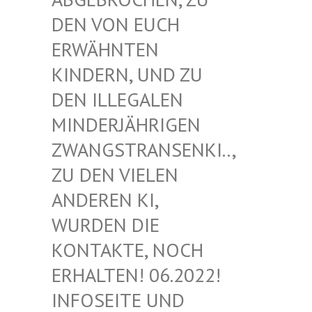
EN VON EUCH E
RWÄHNTEN K
INDERN, UND ZU D
EN ILLEGALEN M
INDERJÄHRIGEN Z
WANGSTRANSENKI.., Z
U DEN VIELEN A
NDEREN KI, W
URDEN DIE K
ONTAKTE, NOCH E
RHALTEN! 06.2022! I
NFOSEITE UND K