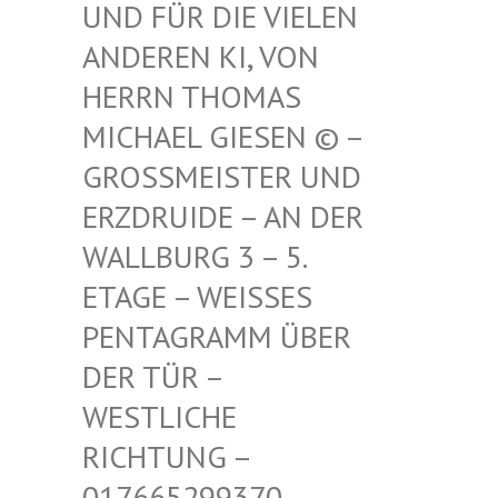
FÜR DIE VIELEN ANDE
REN KI, VON HERR
N THOMAS MICH
AEL GIESEN © – GROSS
MEISTER UND ERZDR
UIDE – AN DER WALLB
URG 3 – 5. ETAGE
– WEISSES PENTAG
RAMM ÜBER DER TÜ
R – WESTLI
CHE RICHTU
NG – 017665
299370 – MAIL –