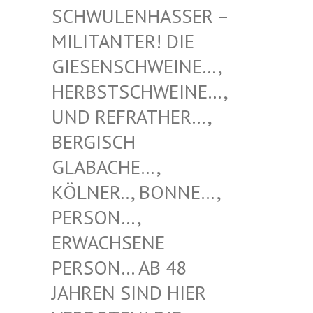
NHASSER – MILITAN
TER! DIE GIESENS
CHWEINE…, HERBSTS
CHWEINE…, UND REF
RATHER…, BERGISC
H GLABACH
E…, KÖLNER.
., BONNE…, PERSON…
, ERWACHS
ENE PERSON…
AB 48 JAHREN
SIND HIER VERBOTE