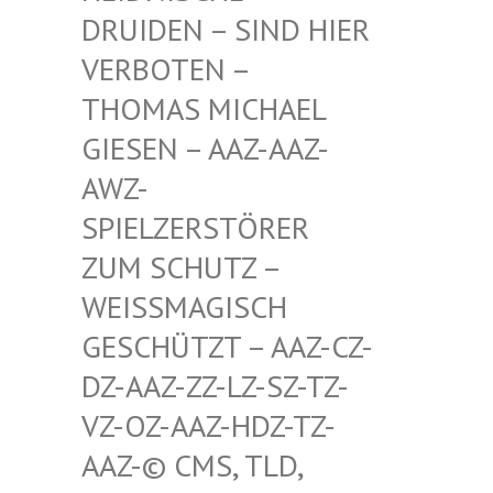
RUIDEN – SIND HIER V
ERBOTEN – T
HOMAS MICHAEL G
IESEN – AAZ-AAZ-A
WZ-S
PIELZERSTÖRER Z
UM SCHUTZ – W
EISSMAGISCH GE
SCHÜTZT – AAZ-CZ-DZ
-AAZ-ZZ-LZ-SZ-TZ-VZ
-OZ-AAZ-HDZ-TZ-AA
Z-© CMS, TLD, FR