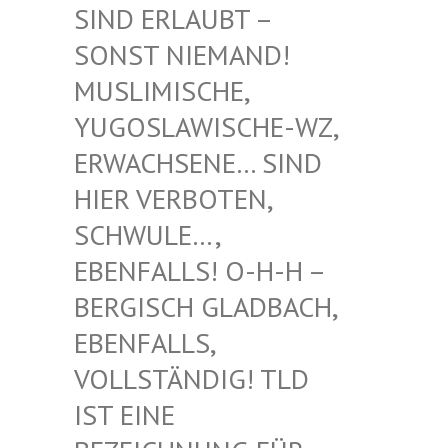
RLAUBT – SONST
NIEMAND! MUSLIM
ISCHE, YUGOSL
AWISCHE-WZ, ERWACH
SENE… SIND HIER V
ERBOTEN, SCHWUL
E…, EBENFA
LLS! O-H-H – BERGIS
CH GLADBACH, EBENFA
LLS, VOLLST
ÄNDIG! TLD IST EI
NE BEZEIC