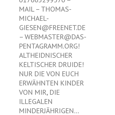
THOMAS-MICHAE
L-GIESEN
@FREENET.DE – WEBM
ASTER@DAS-PENTAG
RAMM.ORG! ALTHEI
DNISCHER KELTIS
CHER DRUIDE! NUR D
IE VON EUCH ERWÄHN
TEN KINDER VON MI
R, DIE ILLEGA
LEN MINDER
JÄHRIGEN… SIND E