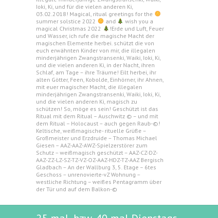
Ioki, Ki, und für die vielen anderen Ki,
03.02.2018! Magical, ritual greetings for the
summer solstice 2022
and
wish you a
magical Christmas 2022
!Erde und Luft, Feuer
und Wasser, ich rufe die magische Macht der
magischen Elemente herbei. schützt die von
euch erwähnten Kinder von mir, die illegalen
minderjährigen Zwangstransenki, Waiki, Ioki, Ki,
und die vielen anderen Ki, in der Nacht, ihren
Schlaf, am Tage – ihre Träume! Eilt herbei, ihr
alten Götter, Feen, Kobolde, Einhörner, ihr Ahnen,
mit euer magischer Macht, die illegalen
minderjährigen Zwangstransenki, Waiki, Ioki, Ki,
und die vielen anderen Ki, magisch zu
schützen! So, möge es sein! Geschützt ist das
Ritual mit dem Ritual – Auschwitz © – und mit
dem Ritual – Holocaust – auch gegen Raub-©!
Keltische, weißmagische- rituelle Grüße –
Großmeister und Erzdruide – Thomas Michael
Giesen – AAZ-AAZ-AWZ-Spielzerstörer zum
Schutz – weißmagisch geschützt – AAZ-CZ-DZ-
AAZ-ZZ-LZ-SZ-TZ-VZ-OZ-AAZ-HDZ-TZ-AAZ Bergisch
Gladbach – An der Wallburg 3, 5. Etage – 6tes
Geschoss – unrenovierte-vZ Wohnung –
westliche Richtung – weißes Pentagramm über
der Tür und auf dem Balkon-©