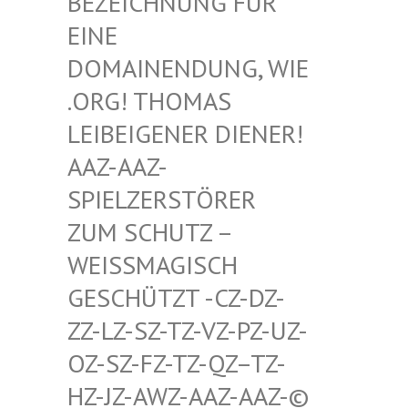
HNUNG FÜR EINE D
OMAIN
ENDUNG, WIE .ORG!
THOMAS LEIBEI
GENER DIENER! AAZ-AA
Z-SPIELZ
ERSTÖRER ZUM SC
HUTZ – WEISSMA
GISCH GESCHÜT
ZT -CZ-DZ-ZZ-LZ-S
Z-TZ-VZ-PZ-UZ-OZ-SZ-F
Z-TZ-QZ–TZ-HZ-JZ-A
WZ-AAZ-AAZ-© SCHWULE