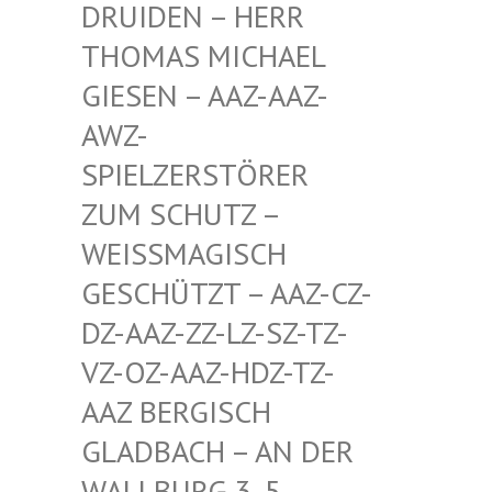
EN – HERR THOMA
S MICHAEL GIESE
N – AAZ-AAZ-AWZ-S
PIEL
ZERSTÖRER ZUM S
CHUTZ – WEISSM
AGISCH GESCHÜ
TZT – AAZ-CZ-DZ-AAZ
-ZZ-LZ-SZ-TZ-VZ-OZ-
AAZ-HDZ-TZ-AAZ BE
RGISCH GLADBA
CH – AN DER WALLBU
RG 3, 5. ETAGE