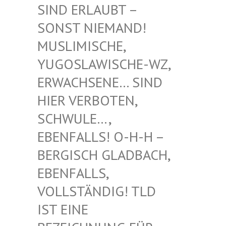
RLAUBT – SONST
NIEMAND! MUSLIM
ISCHE, YUGOSL
AWISCHE-WZ, ERWACH
SENE… SIND HIER V
ERBOTEN, SCHWUL
E…, EBENFA
LLS! O-H-H – BERGIS
CH GLADBACH, EBENFA
LLS, VOLLST
ÄNDIG! TLD IST EI
NE BEZEIC