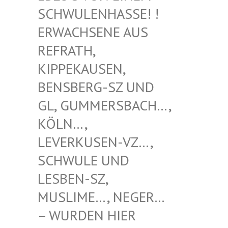
WULENHASSE! ! ERW
ACHSENE AUS REF
RATH, KIP
PEKAUSEN, BEN
SBERG-SZ UND GL,
GUMMERSBACH…, KÖL
N…, LEV
ERKUSEN-VZ…, SCH
WULE UND LES
BEN-SZ, MUS
LIME…, NEGER… – W
URDEN HIER VER