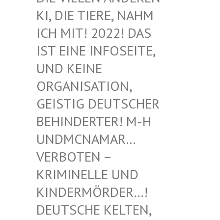
I, DIE TIERE, NAHM I
CH MIT! 2022! DAS I
ST EINE INFOSEITE, U
ND KEINE O
RGANISATION, G
EISTIG DEUTSCHER B
EHINDERTER! M-H U
NDMCNAMAR… V
ERBOTEN – K
RIMINELLE UND K
INDERMÖRDER…! D
EUTSCHE KELTEN, M