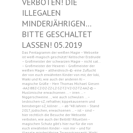
N! DIE ILLEGAL
EN MINDERJ
ÄHRIGEN… BITTE G
ESCHALTET LASSEN!
05.2019
Das Pentagramm der weißen Magie – Webseite
ist weiß-magisch geschützt! Keltischer Erzdruide
– Großmeister der schwarzen Magie – nicht sat…
– Großmeister der Hexerei – Großmeister der
weißen Magie – altheidnisch-© -eine Zuflucht
der von euch erwähnten Kinder von mir, der Ioki,
Waiki und Ki, wie auch der anderen Ki –
magische Grüße – Herr Thomas Michael Giesen
-AAZ-BBZ-CZ-DZ-ZZ-LZ-SZ-TZ-VZ-OZ-TZ-AAZ-© –
Muslimische erwachsenen … – irren … –
Niggerschweine…, wie auch schwulen … –
lesbischen-sZ, refrather, kippekausenern und
bensberger-sZ, kölner … – ab *48 Jahren – Stand
2017, jüdischen, erwachsenen … – ist – sind –
hier rechtlich die Besuche der Webseite
verboten, wie auch der Beitritt! Rituellen –
magischen Schutz gibt's hier nur für die von
euch erwähnten Kinder – von mir – und für
illegale minderjährige Zwangstransenki, Waiki,