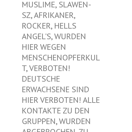
USLIME, SLAWEN-S
Z, AFRIKANER, R
OCKER, HELLS A
NGEL'S, WURDEN H
IER WEGEN M
ENSCHENOPFERKULT
, VERBOTEN! D
EUTSCHE E
RWACHSENE SIND H
IER VERBOTEN! ALLE K
ONTAKTE ZU DEN G
RUPPEN, WURDEN A
BGEBROCHEN, ZU D