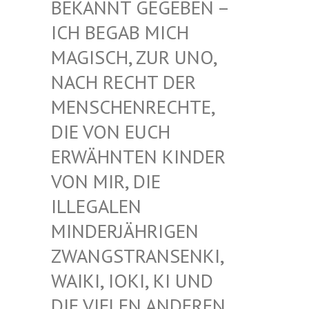
EKANNT GEGEBEN – I
CH BEGAB MICH M
AGISCH, ZUR UNO, N
ACH RECHT DER M
ENSCHENRECHTE, D
IE VON EUCH E
RWÄHNTEN KINDER V
ON MIR, DIE I
LLEGALEN M
INDERJÄHRIGEN Z
WANGSTRANSENKI, W
AIKI, IOKI, KI UND D
IE VIELEN ANDEREN K