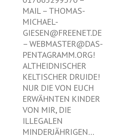
THOMAS-MICHAE
L-GIESEN
@FREENET.DE – WEBM
ASTER@DAS-PENTAG
RAMM.ORG! ALTHEI
DNISCHER KELTIS
CHER DRUIDE! NUR D
IE VON EUCH ERWÄHN
TEN KINDER VON MI
R, DIE ILLEGA
LEN MINDER
JÄHRIGEN… SIND E