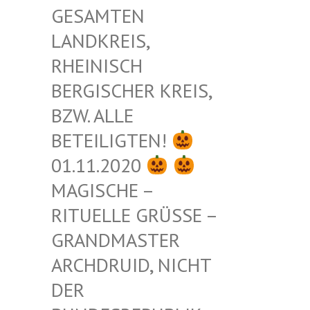
ESAMTEN L
ANDKREIS, R
HEINISCH B
ERGISCHER KREIS, B
ZW. ALLE B
ETEILIGTEN!
01.11.2020
MAGISCHE –
RITUELLE GRÜSSE – G
RANDMASTER A
RCHDRUID, NICHT D
ER B