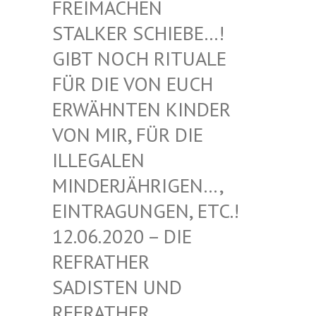
EIMACHEN ST
ALKER SCHIEBE…! GI
BT NOCH RITUALE FÜ
R DIE VON EUCH ER
WÄHNTEN KINDER VO
N MIR, FÜR DIE IL
LEGALEN MI
NDERJÄHRIGEN…, EI
NTRAGUNGEN, ETC.! 12
.06.2020 – DIE RE
FRATHER SA
DISTEN UND RE
FRATHER SA