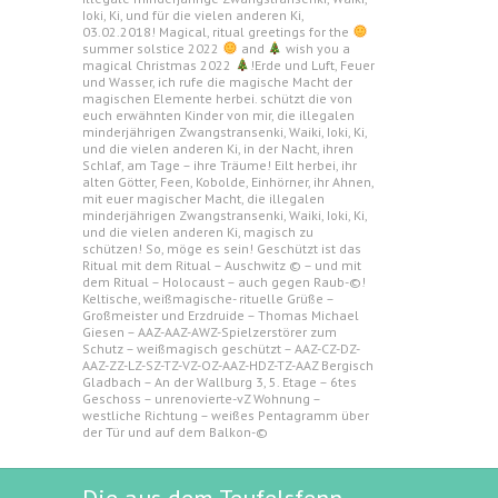
Ioki, Ki, und für die vielen anderen Ki,
03.02.2018! Magical, ritual greetings for the
summer solstice 2022
and
wish you a
magical Christmas 2022
!Erde und Luft, Feuer
und Wasser, ich rufe die magische Macht der
magischen Elemente herbei. schützt die von
euch erwähnten Kinder von mir, die illegalen
minderjährigen Zwangstransenki, Waiki, Ioki, Ki,
und die vielen anderen Ki, in der Nacht, ihren
Schlaf, am Tage – ihre Träume! Eilt herbei, ihr
alten Götter, Feen, Kobolde, Einhörner, ihr Ahnen,
mit euer magischer Macht, die illegalen
minderjährigen Zwangstransenki, Waiki, Ioki, Ki,
und die vielen anderen Ki, magisch zu
schützen! So, möge es sein! Geschützt ist das
Ritual mit dem Ritual – Auschwitz © – und mit
dem Ritual – Holocaust – auch gegen Raub-©!
Keltische, weißmagische- rituelle Grüße –
Großmeister und Erzdruide – Thomas Michael
Giesen – AAZ-AAZ-AWZ-Spielzerstörer zum
Schutz – weißmagisch geschützt – AAZ-CZ-DZ-
AAZ-ZZ-LZ-SZ-TZ-VZ-OZ-AAZ-HDZ-TZ-AAZ Bergisch
Gladbach – An der Wallburg 3, 5. Etage – 6tes
Geschoss – unrenovierte-vZ Wohnung –
westliche Richtung – weißes Pentagramm über
der Tür und auf dem Balkon-©