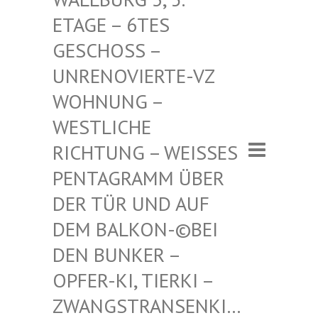
– 6TES GESCHO
SS – UNRENO
VIERTE-VZ WOHNUN
G – WESTLI
CHE RICHTU
NG – WEISSES PENTAGR
AMM ÜBER DER TÜR
UND AUF DEM BAL
KON-©BEI DEN BUN
KER – OPFER-K
I, TIERKI – ZWANGST
RANSENKI… – ZWANG