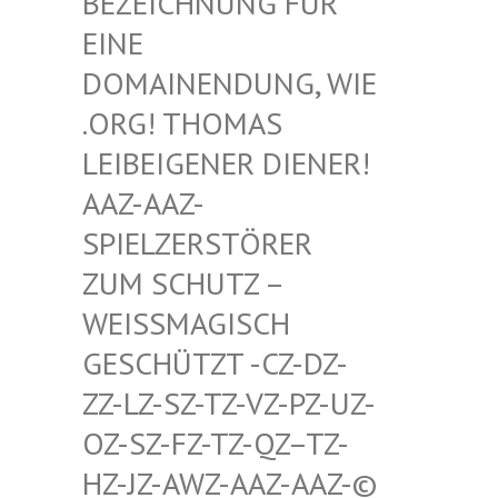
HNUNG FÜR EINE D
OMAIN
ENDUNG, WIE .ORG!
THOMAS LEIBEI
GENER DIENER! AAZ-AA
Z-SPIELZ
ERSTÖRER ZUM SC
HUTZ – WEISSMA
GISCH GESCHÜT
ZT -CZ-DZ-ZZ-LZ-S
Z-TZ-VZ-PZ-UZ-OZ-SZ-F
Z-TZ-QZ–TZ-HZ-JZ-A
WZ-AAZ-AAZ-© SCHWULE