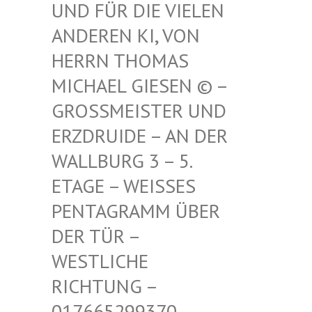
FÜR DIE VIELEN ANDE
REN KI, VON HERR
N THOMAS MICH
AEL GIESEN © – GROSS
MEISTER UND ERZDR
UIDE – AN DER WALLB
URG 3 – 5. ETAGE
– WEISSES PENTAG
RAMM ÜBER DER TÜ
R – WESTLI
CHE RICHTU
NG – 017665
299370 – MAIL –