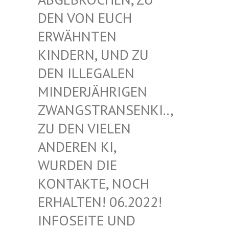
EN VON EUCH E
RWÄHNTEN K
INDERN, UND ZU D
EN ILLEGALEN M
INDERJÄHRIGEN Z
WANGSTRANSENKI.., Z
U DEN VIELEN A
NDEREN KI, W
URDEN DIE K
ONTAKTE, NOCH E
RHALTEN! 06.2022! I
NFOSEITE UND K