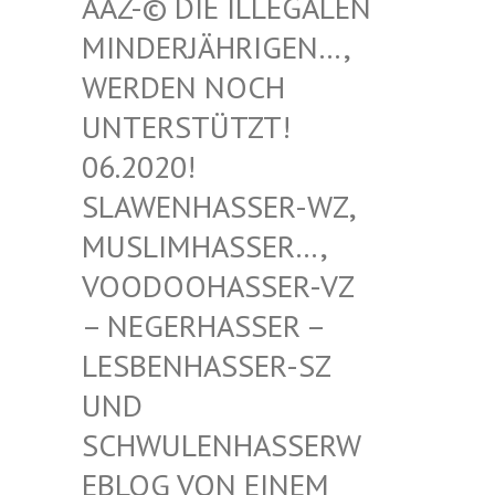
-© DIE ILLEGALEN MIN
DERJÄHRIGEN…, WER
DEN NOCH UNT
ERSTÜTZT! 06.
2020! SLA
WENHASSER-WZ, MUS
LIMHASSER…, VOO
DOOHASSER-VZ – N
EGERHASSER – LES
BENHASSER-SZ UND
SCH
WULENHASSERWEBL
OG VON EINEM SCH