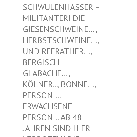
NHASSER – MILITAN
TER! DIE GIESENS
CHWEINE…, HERBSTS
CHWEINE…, UND REF
RATHER…, BERGISC
H GLABACH
E…, KÖLNER.
., BONNE…, PERSON…
, ERWACHS
ENE PERSON…
AB 48 JAHREN
SIND HIER VERBOTE