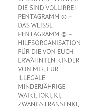
SIND VOLLIRRE! PEN
TAGRAMM © – DAS
WEISSE PENT
AGRAMM © – HILF
SORGANISATION FÜR
DIE VON EUCH ERWÄ
HNTEN KINDER VON
MIR, FÜR ILLE
GALE MIND
ERJÄHRIGE WAIK
I, IOKI, KI, ZWAN
GSTRANSENKI, UND