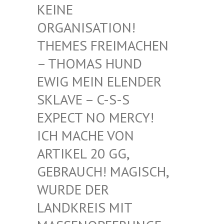
EINE O
RGANISATION! T
HEMES FREIMACHEN –
THOMAS HUND E
WIG MEIN ELENDER S
KLAVE – C-S-S E
XPECT NO MERCY! I
CH MACHE VON A
RTIKEL 20 GG, G
EBRAUCH! MAGISCH, W
URDE DER L
ANDKREIS MIT M