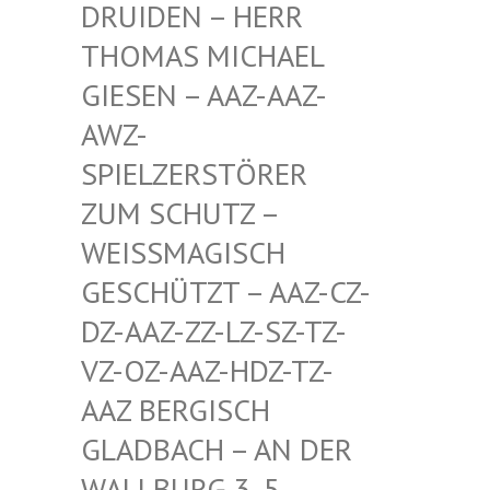
EN – HERR THOMA
S MICHAEL GIESE
N – AAZ-AAZ-AWZ-S
PIEL
ZERSTÖRER ZUM S
CHUTZ – WEISSM
AGISCH GESCHÜ
TZT – AAZ-CZ-DZ-AAZ
-ZZ-LZ-SZ-TZ-VZ-OZ-
AAZ-HDZ-TZ-AAZ BE
RGISCH GLADBA
CH – AN DER WALLBU
RG 3, 5. ETAGE