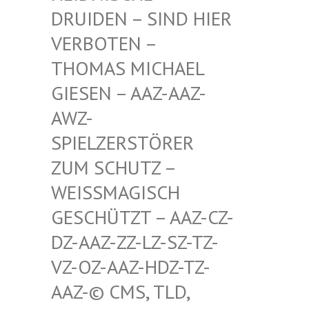
RUIDEN – SIND HIER V
ERBOTEN – T
HOMAS MICHAEL G
IESEN – AAZ-AAZ-A
WZ-S
PIELZERSTÖRER Z
UM SCHUTZ – W
EISSMAGISCH GE
SCHÜTZT – AAZ-CZ-DZ
-AAZ-ZZ-LZ-SZ-TZ-VZ
-OZ-AAZ-HDZ-TZ-AA
Z-© CMS, TLD, FR