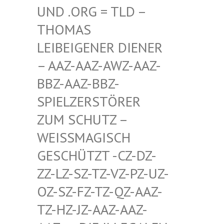
D .ORG = TLD – TH
OMAS LE
IBEIGENER DIENER –
AAZ-AAZ-AWZ-AAZ-BB
Z-AAZ-BBZ-SP
IELZERSTÖRER ZU
M SCHUTZ – WE
ISSMAGISCH GES
CHÜTZT -CZ-DZ-ZZ-
LZ-SZ-TZ-VZ-PZ-UZ-OZ-
SZ-FZ-TZ-QZ-AAZ-TZ-
HZ-JZ-AAZ-AAZ-AAZ