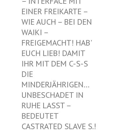
INTERFACE MIT EI
NER FREIKARTE – WI
E AUCH – BEI DEN WA
IKI – FR
EIGEMACHT! HAB' EU
CH LIEB! DAMIT IH
R MIT DEM C-S-S DI
E MI
NDERJÄHRIGEN… UN
BESCHADET IN RU
HE LASST – BE
DEUTET CA
STRATED SLAVE S.! UN