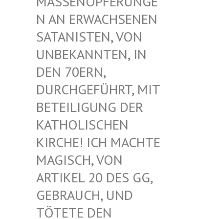
ASSENOPFERUNGEN
AN ERWACHSENEN S
ATANISTEN, VON U
NBEKANNTEN, IN D
EN 70ERN, D
URCHGEFÜHRT, MIT B
ETEILIGUNG DER K
ATHOLISCHEN K
IRCHE! ICH MACHTE M
AGISCH, VON A
RTIKEL 20 DES GG, G
EBRAUCH, UND T
ÖTETE DEN G