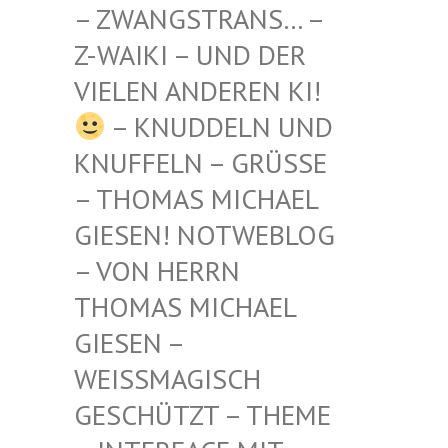
STRANS… – Z-WAIKI
– UND DER VIELEN
ANDEREN KI!
– KNUDDELN UND
KNUFFELN – GRÜSSE –
THOMAS MICHAEL G
IESEN! NOTWEBLOG –
VON HERRN T
HOMAS MICHAEL G
IESEN – W
EISSMAGISCH GE
SCHÜTZT – THEME –