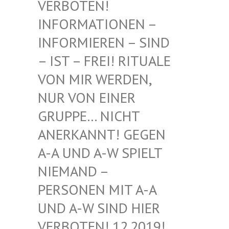
BOTEN! INF
ORMATIONEN – INF
ORMIEREN – SIND – I
ST – FREI! RITUALE VON
MIR WERDEN, NUR
VON EINER GRU
PPE… NICHT ANE
RKANNT! GEGEN A-A
UND A-W SPIELT NIE
MAND – PER
SONEN MIT A-A UND
A-W SIND HIER VER
BOTEN! 12.2019! DIE