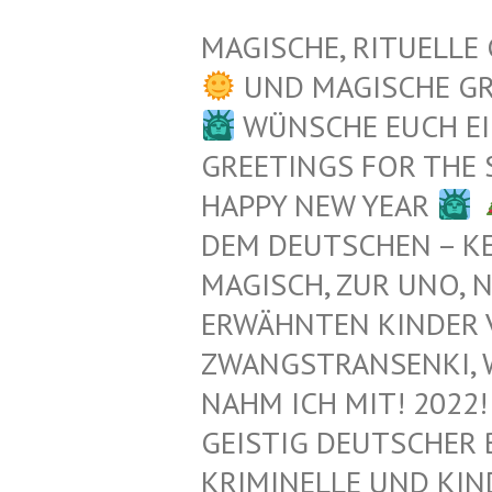
MAGISCHE, RITUELLE
UND MAGISCHE G
WÜNSCHE EUCH EI
GREETINGS FOR THE
HAPPY NEW YEAR
EM DEUTSCHEN – KEL
AGISCH, ZUR UNO, N
RWÄHNTEN KINDER VO
WANGSTRANSENKI, WAIK
AHM ICH MIT! 2022! 
EISTIG DEUTSCHER 
RIMINELLE UND KIND