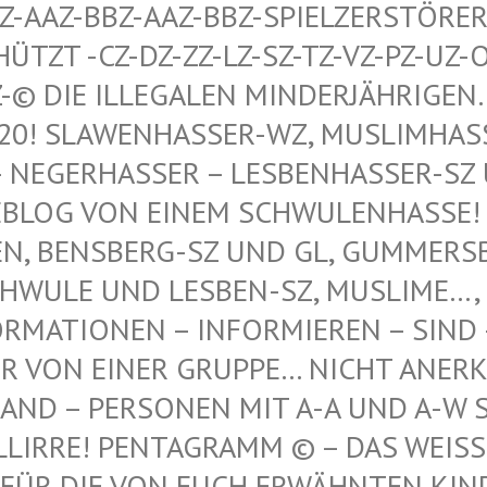
AAZ-BBZ-AAZ-BBZ-SPIELZERSTÖRER Z
T -CZ-DZ-ZZ-LZ-SZ-TZ-VZ-PZ-UZ-OZ-S
© DIE ILLEGALEN MINDERJÄHRIGEN…, 
 SLAWENHASSER-WZ, MUSLIMHASSER…
ERHASSER – LESBENHASSER-SZ UND
 VON EINEM SCHWULENHASSE! ! ER
 BENSBERG-SZ UND GL, GUMMERSBAC
LE UND LESBEN-SZ, MUSLIME…, NE
TIONEN – INFORMIEREN – SIND – IST
N EINER GRUPPE… NICHT ANERKANNT
 – PERSONEN MIT A-A UND A-W SIND
IRRE! PENTAGRAMM © – DAS WEISSE P
DIE VON EUCH ERWÄHNTEN KINDER VO