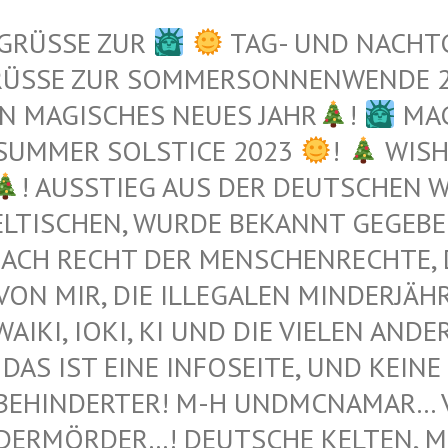
 GRÜSSE ZUR
TAG- UND NACHT
RÜSSE ZUR SOMMERSONNENWENDE 
N MAGISCHES NEUES JAHR
!
MAG
 SUMMER SOLSTICE 2023
!
WISH
! AUSSTIEG AUS DER DEUTSCHEN WE
TISCHEN, WURDE BEKANNT GEGEBEN 
ACH RECHT DER MENSCHENRECHTE, DI
N MIR, DIE ILLEGALEN MINDERJÄHRI
I, IOKI, KI UND DIE VIELEN ANDEREN 
DAS IST EINE INFOSEITE, UND KEINE 
BEHINDERTER! M-H UNDMCNAMAR… VE
ERMÖRDER…! DEUTSCHE KELTEN, MUS