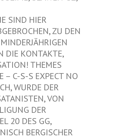
SIND HIER V
EBROCHEN, ZU DEN V
INDERJÄHRIGEN Z
DIE KONTAKTE, N
ATION! THEMES F
 C-S-S EXPECT NO M
H, WURDE DER L
ANISTEN, VON U
IGUNG DER K
 20 DES GG, G
ISCH BERGISCHER K