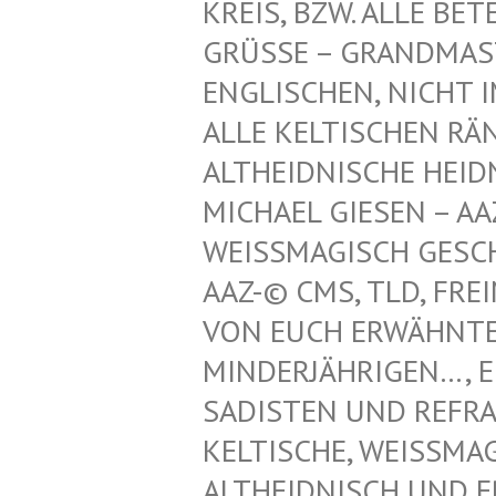
REIS, BZW. ALLE BET
GRÜSSE – GRANDMAST
NGLISCHEN, NICHT IM
LLE KELTISCHEN RÄN
LTHEIDNISCHE HEIDN
ICHAEL GIESEN – AAZ
EISSMAGISCH GESCHÜT
Z-© CMS, TLD, FREIM
N EUCH ERWÄHNTEN K
NDERJÄHRIGEN…, EINT
DISTEN UND REFRATHE
LTISCHE, WEISSMAGISC
IDNISCH UND ERZDRU