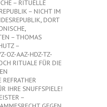
CHE – RITUELLE
PUBLIK – NICHT IM E
ESREPUBLIK, DORT A
ISCHE, A
EN – THOMAS M
TZ – W
-OZ-AAZ-HDZ-TZ-AA
 RITUALE FÜR DIE VO
 MI
REFRATHER SA
IHRE SNUFFSPIELE! KE
 – ALTHE
SRECHT GEGEN DEUTS