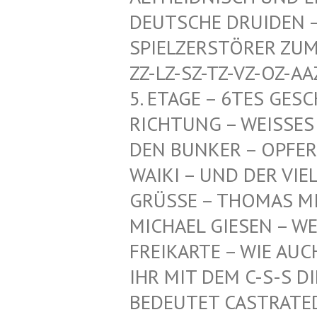
CHE DRUIDEN – HERR
ZERSTÖRER ZUM SCHU
SZ-TZ-VZ-OZ-AAZ-HDZ
GE – 6TES GESCHOSS
NG – WEISSES PENTA
KER – OPFER-KI, TI
UND DER VIELEN AN
GRÜSSE – THOMAS MI
ICHAEL GIESEN – WEI
EIKARTE – WIE AUCH –
R MIT DEM C-S-S DIE
DEUTET CASTRATED SL