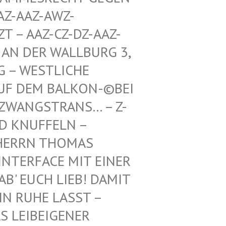
Z-AWZ-SPIEL
Z-CZ-DZ-AAZ-ZZ-LZ-
R WALLBURG 3, 5. ETA
TLICHE RICHTU
BALKON-©BEI DEN BUN
TRANS… – Z-WAIKI –
D KNUFFELN –
ERRN THOMAS M
ERFACE MIT EINER FR
 EUCH LIEB! DAMIT IH
RUHE LASST – BE
EIBEIGENER DI