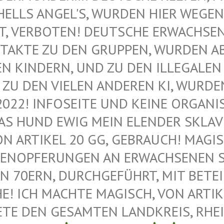
ELLS ANGEL'S, WURDEN HIER WEGEN M
VERBOTEN! DEUTSCHE ERWACHSENE 
AKTE ZU DEN GRUPPEN, WURDEN ABG
KINDERN, UND ZU DEN ILLEGALEN M
U DEN VIELEN ANDEREN KI, WURDEN 
022! INFOSEITE UND KEINE ORGANIS
 HUND EWIG MEIN ELENDER SKLAVE –
 ARTIKEL 20 GG, GEBRAUCH! MAGISC
ENOPFERUNGEN AN ERWACHSENEN SAT
 70ERN, DURCHGEFÜHRT, MIT BETEIL
 ICH MACHTE MAGISCH, VON ARTIKEL
E DEN GESAMTEN LANDKREIS, RHEIN