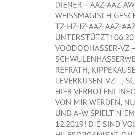
ENER – AAZ-AAZ-AWZ-
ISSMAGISCH GESCHÜTZ
HZ-JZ-AAZ-AAZ-AAZ-
ERSTÜTZT! 06.2020!
DOOHASSER-VZ – NEG
WULENHASSERWEBLOG
RATH, KIPPEKAUSEN,
ERKUSEN-VZ…, SCHWU
R VERBOTEN! INFORMA
MIR WERDEN, NUR VO
A-W SPIELT NIEMAND
2019! DIE SIND VOLL
SORGANISATION FÜR 