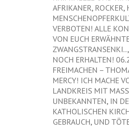
FRIKANER, ROCKER, H
ENSCHENOPFERKULT, 
ERBOTEN! ALLE KONT
ON EUCH ERWÄHNTEN 
WANGSTRANSENKI.., Z
OCH ERHALTEN! 06.2
REIMACHEN – THOMAS
ERCY! ICH MACHE VON
ANDKREIS MIT MASS
NBEKANNTEN, IN DEN
ATHOLISCHEN KIRCHE!
EBRAUCH, UND TÖTET