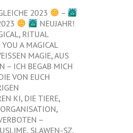
GLEICHE 2023
–
2023
NEUJAHR!
ICAL, RITUAL
 YOU A MAGICAL
ISSEN MAGIE, AUS D
– ICH BEGAB MICH M
E VON EUCH E
GEN Z
KI, DIE TIERE, N
ORGANISATION, G
RBOTEN – K
LIME, SLAWEN-SZ, A