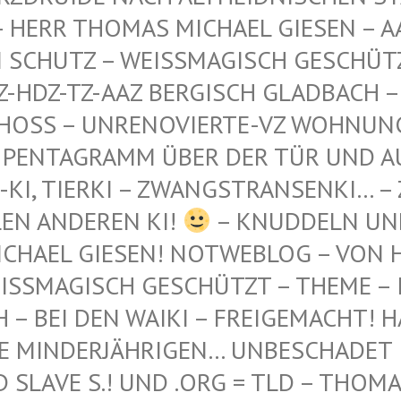
 THOMAS MICHAEL GIESEN – AAZ-AA
TZ – WEISSMAGISCH GESCHÜTZT – AA
-TZ-AAZ BERGISCH GLADBACH – AN DE
 – UNRENOVIERTE-VZ WOHNUNG – WES
GRAMM ÜBER DER TÜR UND AUF DEM 
ERKI – ZWANGSTRANSENKI… – ZWANGS
DEREN KI!
– KNUDDELN UN
CHAEL GIESEN! NOTWEBLOG – VON H
SSMAGISCH GESCHÜTZT – THEME – INT
 BEI DEN WAIKI – FREIGEMACHT! HAB'
 MINDERJÄHRIGEN… UNBESCHADET IN 
AVE S.! UND .ORG = TLD – THOMAS L