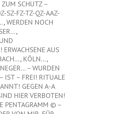
UM SCHUTZ – WE
Z-FZ-TZ-QZ-AAZ-TZ-
WERDEN NOCH UNT
, VOO
 SCH
WACHSENE AUS REF
H…, KÖLN…, LEV
GER… – WURDEN HIE
 – FREI! RITUALE VON
! GEGEN A-A UND
 HIER VERBOTEN! 12.
ENTAGRAMM © – HILF
N MIR, FÜR ILLE