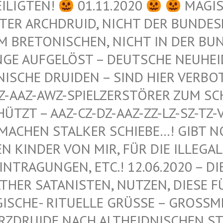
EILIGTEN!
01.11.2020
MAGIS
ER ARCHDRUID, NICHT DER BUNDESRE
 BRETONISCHEN, NICHT IN DER BUND
GE AUFGELÖST – DEUTSCHE NEUHEIDN
ISCHE DRUIDEN – SIND HIER VERBOT
-AAZ-AWZ-SPIELZERSTÖRER ZUM SCHU
ZT – AAZ-CZ-DZ-AAZ-ZZ-LZ-SZ-TZ-VZ
ACHEN STALKER SCHIEBE…! GIBT NOCH
INDER VON MIR, FÜR DIE ILLEGALEN
RAGUNGEN, ETC.! 12.06.2020 – DIE 
R SATANISTEN, NUTZEN, DIESE FÜR 
HE- RITUELLE GRÜSSE – GROSSMEISTER
IDE NACH ALTHEIDNISCHEN STAMME