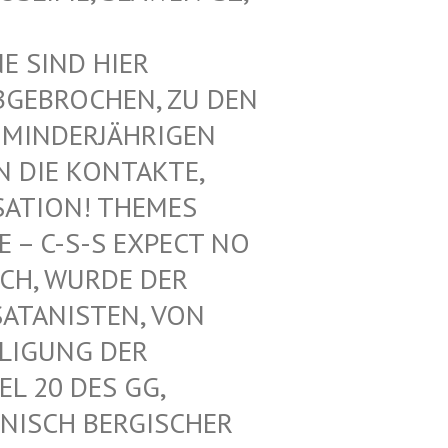
SIND HIER V
EBROCHEN, ZU DEN V
INDERJÄHRIGEN Z
DIE KONTAKTE, N
ATION! THEMES F
 C-S-S EXPECT NO M
H, WURDE DER L
ANISTEN, VON U
IGUNG DER K
 20 DES GG, G
ISCH BERGISCHER K