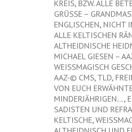
REIS, BZW. ALLE BET
GRÜSSE – GRANDMAST
NGLISCHEN, NICHT IM
LLE KELTISCHEN RÄN
LTHEIDNISCHE HEIDN
ICHAEL GIESEN – AAZ
EISSMAGISCH GESCHÜT
Z-© CMS, TLD, FREIM
N EUCH ERWÄHNTEN K
NDERJÄHRIGEN…, EINT
DISTEN UND REFRATHE
LTISCHE, WEISSMAGISC
IDNISCH UND ERZDRU