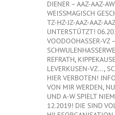
ENER – AAZ-AAZ-AWZ-
ISSMAGISCH GESCHÜTZ
HZ-JZ-AAZ-AAZ-AAZ-
ERSTÜTZT! 06.2020!
DOOHASSER-VZ – NEG
WULENHASSERWEBLOG
RATH, KIPPEKAUSEN,
ERKUSEN-VZ…, SCHWU
R VERBOTEN! INFORMA
MIR WERDEN, NUR VO
A-W SPIELT NIEMAND
2019! DIE SIND VOLL
SORGANISATION FÜR 