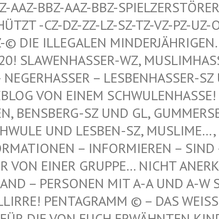
AAZ-BBZ-AAZ-BBZ-SPIELZERSTÖRER Z
T -CZ-DZ-ZZ-LZ-SZ-TZ-VZ-PZ-UZ-OZ-S
© DIE ILLEGALEN MINDERJÄHRIGEN…, 
 SLAWENHASSER-WZ, MUSLIMHASSER…
ERHASSER – LESBENHASSER-SZ UND
 VON EINEM SCHWULENHASSE! ! ER
 BENSBERG-SZ UND GL, GUMMERSBAC
LE UND LESBEN-SZ, MUSLIME…, NE
TIONEN – INFORMIEREN – SIND – IST
N EINER GRUPPE… NICHT ANERKANNT
 – PERSONEN MIT A-A UND A-W SIND
IRRE! PENTAGRAMM © – DAS WEISSE P
DIE VON EUCH ERWÄHNTEN KINDER VO