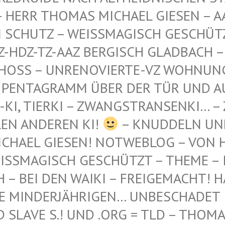
 THOMAS MICHAEL GIESEN – AAZ-AA
TZ – WEISSMAGISCH GESCHÜTZT – AA
-TZ-AAZ BERGISCH GLADBACH – AN DE
 – UNRENOVIERTE-VZ WOHNUNG – WES
GRAMM ÜBER DER TÜR UND AUF DEM 
ERKI – ZWANGSTRANSENKI… – ZWANGS
DEREN KI!
– KNUDDELN UN
CHAEL GIESEN! NOTWEBLOG – VON H
SSMAGISCH GESCHÜTZT – THEME – INT
 BEI DEN WAIKI – FREIGEMACHT! HAB'
 MINDERJÄHRIGEN… UNBESCHADET IN 
AVE S.! UND .ORG = TLD – THOMAS L