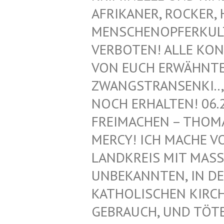
FRIKANER, ROCKER, H
ENSCHENOPFERKULT, 
ERBOTEN! ALLE KONT
ON EUCH ERWÄHNTEN 
WANGSTRANSENKI.., Z
OCH ERHALTEN! 06.2
REIMACHEN – THOMAS
ERCY! ICH MACHE VON
ANDKREIS MIT MASS
NBEKANNTEN, IN DEN
ATHOLISCHEN KIRCHE!
EBRAUCH, UND TÖTET