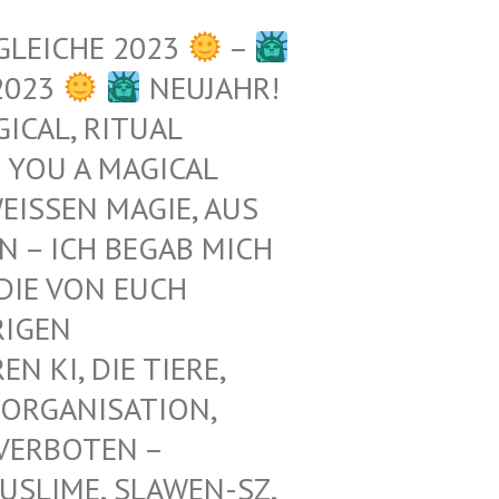
GLEICHE 2023
–
2023
NEUJAHR!
ICAL, RITUAL
 YOU A MAGICAL
ISSEN MAGIE, AUS D
– ICH BEGAB MICH M
E VON EUCH E
GEN Z
KI, DIE TIERE, N
ORGANISATION, G
RBOTEN – K
LIME, SLAWEN-SZ, A