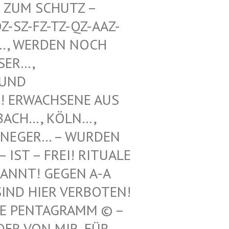
UM SCHUTZ – WE
Z-FZ-TZ-QZ-AAZ-TZ-
WERDEN NOCH UNT
, VOO
 SCH
WACHSENE AUS REF
H…, KÖLN…, LEV
GER… – WURDEN HIE
 – FREI! RITUALE VON
! GEGEN A-A UND
 HIER VERBOTEN! 12.
ENTAGRAMM © – HILF
N MIR, FÜR ILLE