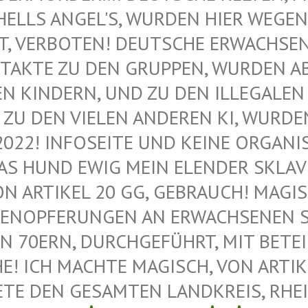
ELLS ANGEL'S, WURDEN HIER WEGEN M
VERBOTEN! DEUTSCHE ERWACHSENE 
AKTE ZU DEN GRUPPEN, WURDEN ABG
KINDERN, UND ZU DEN ILLEGALEN M
U DEN VIELEN ANDEREN KI, WURDEN 
022! INFOSEITE UND KEINE ORGANIS
 HUND EWIG MEIN ELENDER SKLAVE –
 ARTIKEL 20 GG, GEBRAUCH! MAGISC
ENOPFERUNGEN AN ERWACHSENEN SAT
 70ERN, DURCHGEFÜHRT, MIT BETEIL
 ICH MACHTE MAGISCH, VON ARTIKEL
E DEN GESAMTEN LANDKREIS, RHEIN