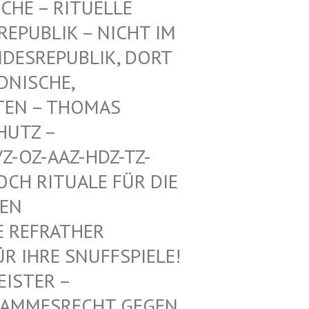
CHE – RITUELLE
PUBLIK – NICHT IM E
ESREPUBLIK, DORT A
ISCHE, A
EN – THOMAS M
TZ – W
-OZ-AAZ-HDZ-TZ-AA
 RITUALE FÜR DIE VO
 MI
REFRATHER SA
IHRE SNUFFSPIELE! KE
 – ALTHE
SRECHT GEGEN DEUTS