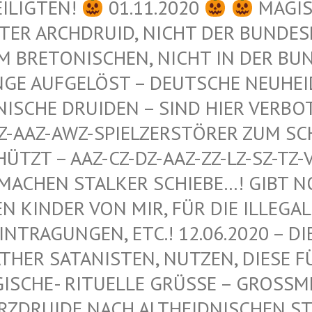
EILIGTEN!
01.11.2020
MAGIS
ER ARCHDRUID, NICHT DER BUNDESRE
 BRETONISCHEN, NICHT IN DER BUND
GE AUFGELÖST – DEUTSCHE NEUHEIDN
ISCHE DRUIDEN – SIND HIER VERBOT
-AAZ-AWZ-SPIELZERSTÖRER ZUM SCHU
ZT – AAZ-CZ-DZ-AAZ-ZZ-LZ-SZ-TZ-VZ
ACHEN STALKER SCHIEBE…! GIBT NOCH
INDER VON MIR, FÜR DIE ILLEGALEN
RAGUNGEN, ETC.! 12.06.2020 – DIE 
R SATANISTEN, NUTZEN, DIESE FÜR 
HE- RITUELLE GRÜSSE – GROSSMEISTER
IDE NACH ALTHEIDNISCHEN STAMME