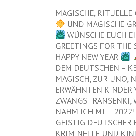
MAGISCHE, RITUELLE
UND MAGISCHE G
WÜNSCHE EUCH EI
GREETINGS FOR THE
HAPPY NEW YEAR
EM DEUTSCHEN – KEL
AGISCH, ZUR UNO, N
RWÄHNTEN KINDER VO
WANGSTRANSENKI, WAIK
AHM ICH MIT! 2022! 
EISTIG DEUTSCHER 
RIMINELLE UND KIND