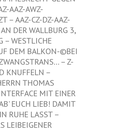
Z-AWZ-SPIEL
Z-CZ-DZ-AAZ-ZZ-LZ-
R WALLBURG 3, 5. ETA
TLICHE RICHTU
BALKON-©BEI DEN BUN
TRANS… – Z-WAIKI –
D KNUFFELN –
ERRN THOMAS M
ERFACE MIT EINER FR
 EUCH LIEB! DAMIT IH
RUHE LASST – BE
EIBEIGENER DI