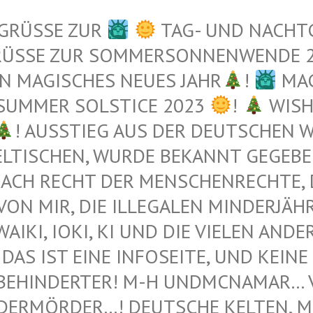
 GRÜSSE ZUR
TAG- UND NACHT
RÜSSE ZUR SOMMERSONNENWENDE 
N MAGISCHES NEUES JAHR
!
MAG
 SUMMER SOLSTICE 2023
!
WISH
! AUSSTIEG AUS DER DEUTSCHEN WE
TISCHEN, WURDE BEKANNT GEGEBEN 
ACH RECHT DER MENSCHENRECHTE, DI
N MIR, DIE ILLEGALEN MINDERJÄHRI
I, IOKI, KI UND DIE VIELEN ANDEREN 
DAS IST EINE INFOSEITE, UND KEINE 
BEHINDERTER! M-H UNDMCNAMAR… VE
ERMÖRDER…! DEUTSCHE KELTEN, MUS