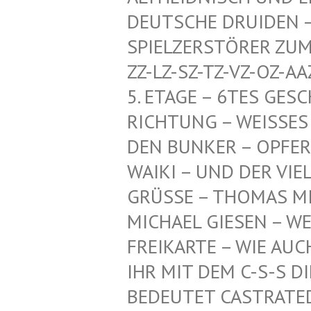
CHE DRUIDEN – HERR
ZERSTÖRER ZUM SCHU
SZ-TZ-VZ-OZ-AAZ-HDZ
GE – 6TES GESCHOSS
NG – WEISSES PENTA
KER – OPFER-KI, TI
UND DER VIELEN AN
GRÜSSE – THOMAS MI
ICHAEL GIESEN – WEI
EIKARTE – WIE AUCH –
R MIT DEM C-S-S DIE
DEUTET CASTRATED SL