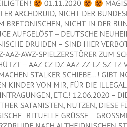
EILIGTEN!
01.11.2020
MAGIS
ER ARCHDRUID, NICHT DER BUNDESRE
 BRETONISCHEN, NICHT IN DER BUND
GE AUFGELÖST – DEUTSCHE NEUHEIDN
ISCHE DRUIDEN – SIND HIER VERBOT
-AAZ-AWZ-SPIELZERSTÖRER ZUM SCHU
ZT – AAZ-CZ-DZ-AAZ-ZZ-LZ-SZ-TZ-VZ
ACHEN STALKER SCHIEBE…! GIBT NOCH
INDER VON MIR, FÜR DIE ILLEGALEN
RAGUNGEN, ETC.! 12.06.2020 – DIE 
R SATANISTEN, NUTZEN, DIESE FÜR 
HE- RITUELLE GRÜSSE – GROSSMEISTER
IDE NACH ALTHEIDNISCHEN STAMME