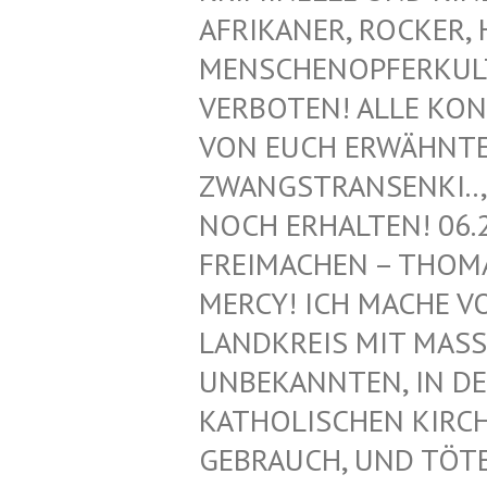
FRIKANER, ROCKER, H
ENSCHENOPFERKULT, 
ERBOTEN! ALLE KONT
ON EUCH ERWÄHNTEN 
WANGSTRANSENKI.., Z
OCH ERHALTEN! 06.2
REIMACHEN – THOMAS
ERCY! ICH MACHE VON
ANDKREIS MIT MASS
NBEKANNTEN, IN DEN
ATHOLISCHEN KIRCHE!
EBRAUCH, UND TÖTET