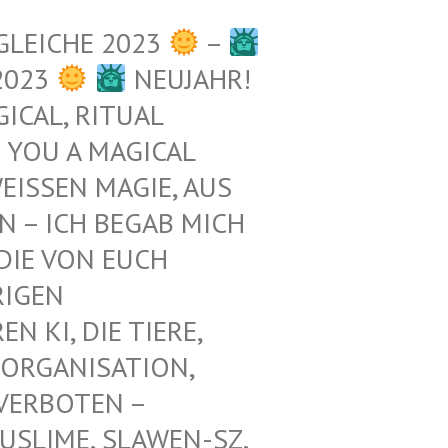
GLEICHE 2023
–
2023
NEUJAHR!
ICAL, RITUAL
 YOU A MAGICAL
ISSEN MAGIE, AUS D
– ICH BEGAB MICH M
E VON EUCH E
GEN Z
KI, DIE TIERE, N
ORGANISATION, G
RBOTEN – K
LIME, SLAWEN-SZ, A