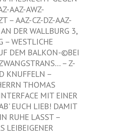
Z-AWZ-SPIEL
Z-CZ-DZ-AAZ-ZZ-LZ-
R WALLBURG 3, 5. ETA
TLICHE RICHTU
BALKON-©BEI DEN BUN
TRANS… – Z-WAIKI –
D KNUFFELN –
ERRN THOMAS M
ERFACE MIT EINER FR
 EUCH LIEB! DAMIT IH
RUHE LASST – BE
EIBEIGENER DI