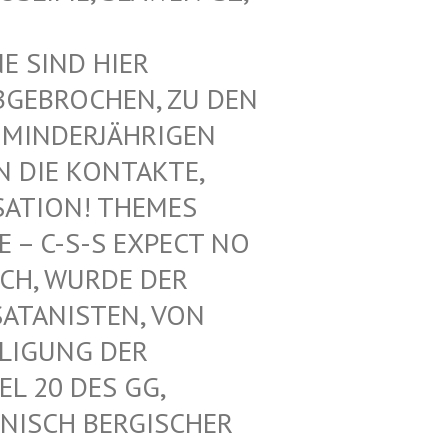
SIND HIER V
EBROCHEN, ZU DEN V
INDERJÄHRIGEN Z
DIE KONTAKTE, N
ATION! THEMES F
 C-S-S EXPECT NO M
H, WURDE DER L
ANISTEN, VON U
IGUNG DER K
 20 DES GG, G
ISCH BERGISCHER K