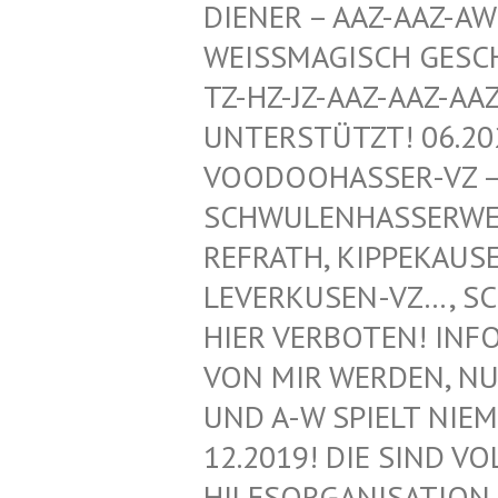
ENER – AAZ-AAZ-AWZ-
ISSMAGISCH GESCHÜTZ
HZ-JZ-AAZ-AAZ-AAZ-
ERSTÜTZT! 06.2020!
DOOHASSER-VZ – NEG
WULENHASSERWEBLOG
RATH, KIPPEKAUSEN,
ERKUSEN-VZ…, SCHWU
R VERBOTEN! INFORMA
MIR WERDEN, NUR VO
A-W SPIELT NIEMAND
2019! DIE SIND VOLL
SORGANISATION FÜR 