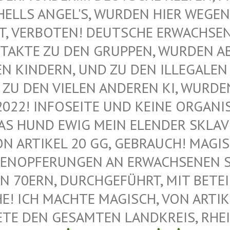
ELLS ANGEL'S, WURDEN HIER WEGEN M
VERBOTEN! DEUTSCHE ERWACHSENE 
AKTE ZU DEN GRUPPEN, WURDEN ABG
KINDERN, UND ZU DEN ILLEGALEN M
U DEN VIELEN ANDEREN KI, WURDEN 
022! INFOSEITE UND KEINE ORGANIS
 HUND EWIG MEIN ELENDER SKLAVE –
 ARTIKEL 20 GG, GEBRAUCH! MAGISC
ENOPFERUNGEN AN ERWACHSENEN SAT
 70ERN, DURCHGEFÜHRT, MIT BETEIL
 ICH MACHTE MAGISCH, VON ARTIKEL
E DEN GESAMTEN LANDKREIS, RHEIN