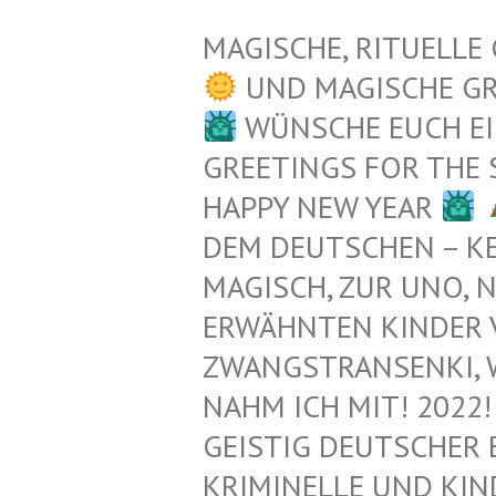
MAGISCHE, RITUELLE
UND MAGISCHE G
WÜNSCHE EUCH EI
GREETINGS FOR THE
HAPPY NEW YEAR
EM DEUTSCHEN – KEL
AGISCH, ZUR UNO, N
RWÄHNTEN KINDER VO
WANGSTRANSENKI, WAIK
AHM ICH MIT! 2022! 
EISTIG DEUTSCHER 
RIMINELLE UND KIND