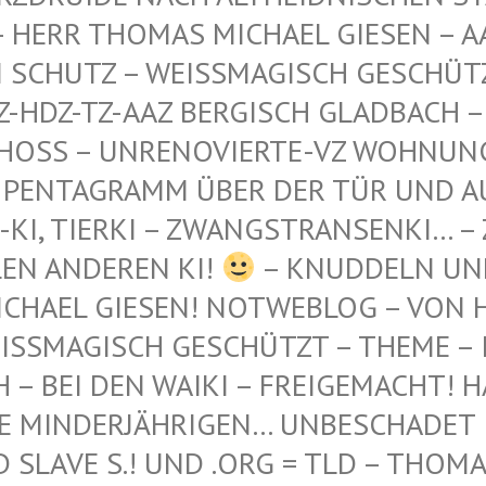
 THOMAS MICHAEL GIESEN – AAZ-AA
TZ – WEISSMAGISCH GESCHÜTZT – AA
-TZ-AAZ BERGISCH GLADBACH – AN DE
 – UNRENOVIERTE-VZ WOHNUNG – WES
GRAMM ÜBER DER TÜR UND AUF DEM 
ERKI – ZWANGSTRANSENKI… – ZWANGS
DEREN KI!
– KNUDDELN UN
CHAEL GIESEN! NOTWEBLOG – VON H
SSMAGISCH GESCHÜTZT – THEME – INT
 BEI DEN WAIKI – FREIGEMACHT! HAB'
 MINDERJÄHRIGEN… UNBESCHADET IN 
AVE S.! UND .ORG = TLD – THOMAS L