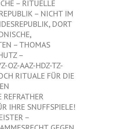
CHE – RITUELLE
PUBLIK – NICHT IM E
ESREPUBLIK, DORT A
ISCHE, A
EN – THOMAS M
TZ – W
-OZ-AAZ-HDZ-TZ-AA
 RITUALE FÜR DIE VO
 MI
REFRATHER SA
IHRE SNUFFSPIELE! KE
 – ALTHE
SRECHT GEGEN DEUTS