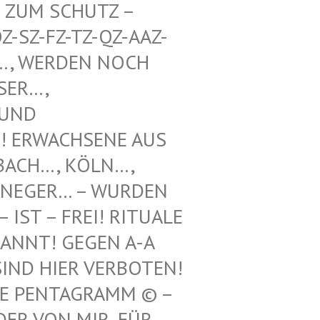
UM SCHUTZ – WE
Z-FZ-TZ-QZ-AAZ-TZ-
WERDEN NOCH UNT
, VOO
 SCH
WACHSENE AUS REF
H…, KÖLN…, LEV
GER… – WURDEN HIE
 – FREI! RITUALE VON
! GEGEN A-A UND
 HIER VERBOTEN! 12.
ENTAGRAMM © – HILF
N MIR, FÜR ILLE