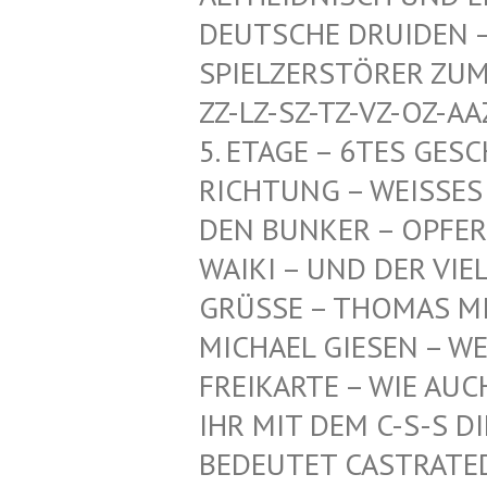
CHE DRUIDEN – HERR
ZERSTÖRER ZUM SCHU
SZ-TZ-VZ-OZ-AAZ-HDZ
GE – 6TES GESCHOSS
NG – WEISSES PENTA
KER – OPFER-KI, TI
UND DER VIELEN AN
GRÜSSE – THOMAS MI
ICHAEL GIESEN – WEI
EIKARTE – WIE AUCH –
R MIT DEM C-S-S DIE
DEUTET CASTRATED SL