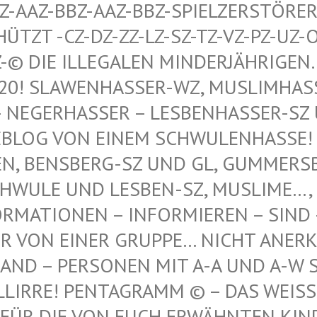
AAZ-BBZ-AAZ-BBZ-SPIELZERSTÖRER Z
T -CZ-DZ-ZZ-LZ-SZ-TZ-VZ-PZ-UZ-OZ-S
© DIE ILLEGALEN MINDERJÄHRIGEN…, 
 SLAWENHASSER-WZ, MUSLIMHASSER…
ERHASSER – LESBENHASSER-SZ UND
 VON EINEM SCHWULENHASSE! ! ER
 BENSBERG-SZ UND GL, GUMMERSBAC
LE UND LESBEN-SZ, MUSLIME…, NE
TIONEN – INFORMIEREN – SIND – IST
N EINER GRUPPE… NICHT ANERKANNT
 – PERSONEN MIT A-A UND A-W SIND
IRRE! PENTAGRAMM © – DAS WEISSE P
DIE VON EUCH ERWÄHNTEN KINDER VO