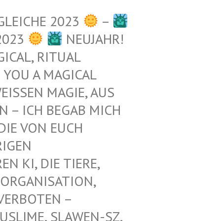
GLEICHE 2023
–
2023
NEUJAHR!
ICAL, RITUAL
 YOU A MAGICAL
ISSEN MAGIE, AUS D
– ICH BEGAB MICH M
E VON EUCH E
GEN Z
KI, DIE TIERE, N
ORGANISATION, G
RBOTEN – K
LIME, SLAWEN-SZ, A