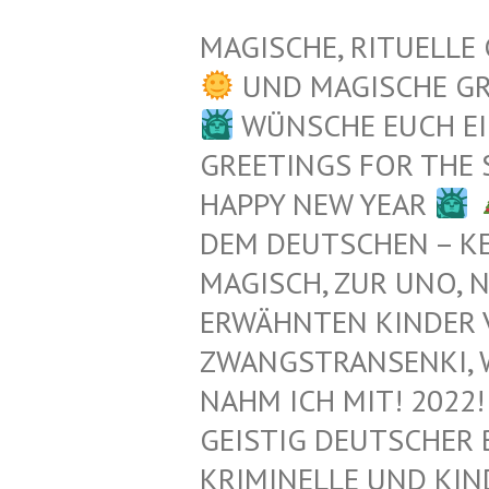
MAGISCHE, RITUELLE
UND MAGISCHE G
WÜNSCHE EUCH EI
GREETINGS FOR THE
HAPPY NEW YEAR
EM DEUTSCHEN – KEL
AGISCH, ZUR UNO, N
RWÄHNTEN KINDER VO
WANGSTRANSENKI, WAIK
AHM ICH MIT! 2022! 
EISTIG DEUTSCHER 
RIMINELLE UND KIND