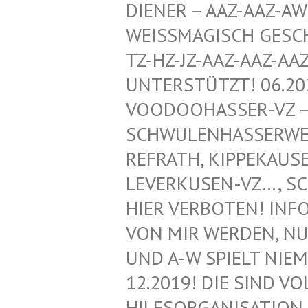
ENER – AAZ-AAZ-AWZ-
ISSMAGISCH GESCHÜTZ
HZ-JZ-AAZ-AAZ-AAZ-
ERSTÜTZT! 06.2020!
DOOHASSER-VZ – NEG
WULENHASSERWEBLOG
RATH, KIPPEKAUSEN,
ERKUSEN-VZ…, SCHWU
R VERBOTEN! INFORMA
MIR WERDEN, NUR VO
A-W SPIELT NIEMAND
2019! DIE SIND VOLL
SORGANISATION FÜR 