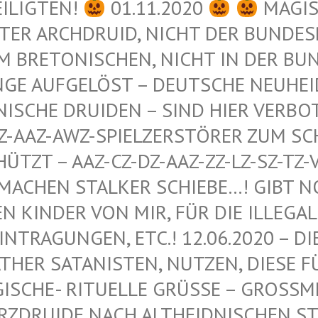
EILIGTEN!
01.11.2020
MAGIS
ER ARCHDRUID, NICHT DER BUNDESRE
 BRETONISCHEN, NICHT IN DER BUND
GE AUFGELÖST – DEUTSCHE NEUHEIDN
ISCHE DRUIDEN – SIND HIER VERBOT
-AAZ-AWZ-SPIELZERSTÖRER ZUM SCHU
ZT – AAZ-CZ-DZ-AAZ-ZZ-LZ-SZ-TZ-VZ
ACHEN STALKER SCHIEBE…! GIBT NOCH
INDER VON MIR, FÜR DIE ILLEGALEN
RAGUNGEN, ETC.! 12.06.2020 – DIE 
R SATANISTEN, NUTZEN, DIESE FÜR 
HE- RITUELLE GRÜSSE – GROSSMEISTER
IDE NACH ALTHEIDNISCHEN STAMME