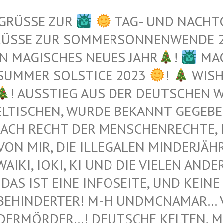
 GRÜSSE ZUR
TAG- UND NACHT
RÜSSE ZUR SOMMERSONNENWENDE 
N MAGISCHES NEUES JAHR
!
MAG
 SUMMER SOLSTICE 2023
!
WISH
! AUSSTIEG AUS DER DEUTSCHEN WE
TISCHEN, WURDE BEKANNT GEGEBEN 
ACH RECHT DER MENSCHENRECHTE, DI
N MIR, DIE ILLEGALEN MINDERJÄHRI
I, IOKI, KI UND DIE VIELEN ANDEREN 
DAS IST EINE INFOSEITE, UND KEINE 
BEHINDERTER! M-H UNDMCNAMAR… VE
ERMÖRDER…! DEUTSCHE KELTEN, MUS