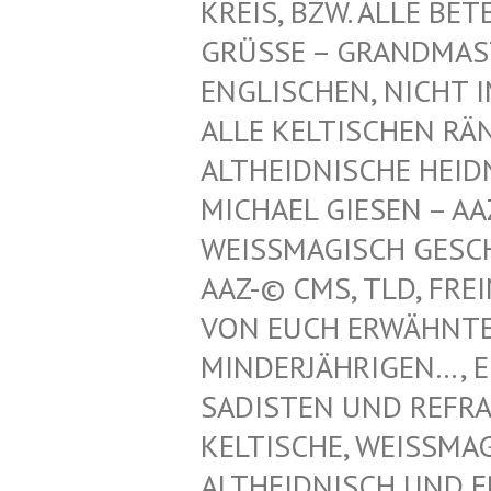
REIS, BZW. ALLE BET
GRÜSSE – GRANDMAST
NGLISCHEN, NICHT IM
LLE KELTISCHEN RÄN
LTHEIDNISCHE HEIDN
ICHAEL GIESEN – AAZ
EISSMAGISCH GESCHÜT
Z-© CMS, TLD, FREIM
N EUCH ERWÄHNTEN K
NDERJÄHRIGEN…, EINT
DISTEN UND REFRATHE
LTISCHE, WEISSMAGISC
IDNISCH UND ERZDRU