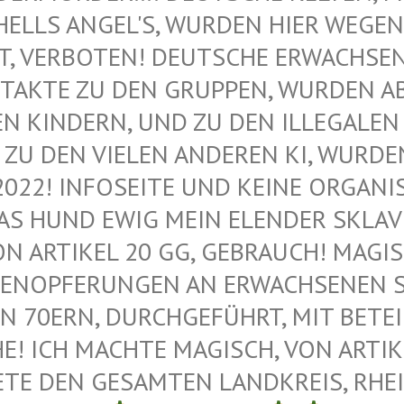
ELLS ANGEL'S, WURDEN HIER WEGEN M
VERBOTEN! DEUTSCHE ERWACHSENE 
AKTE ZU DEN GRUPPEN, WURDEN ABG
KINDERN, UND ZU DEN ILLEGALEN M
U DEN VIELEN ANDEREN KI, WURDEN 
022! INFOSEITE UND KEINE ORGANIS
 HUND EWIG MEIN ELENDER SKLAVE –
 ARTIKEL 20 GG, GEBRAUCH! MAGISC
ENOPFERUNGEN AN ERWACHSENEN SAT
 70ERN, DURCHGEFÜHRT, MIT BETEIL
 ICH MACHTE MAGISCH, VON ARTIKEL
E DEN GESAMTEN LANDKREIS, RHEIN