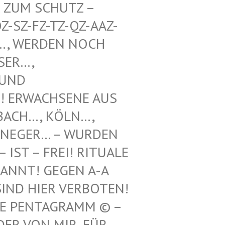
UM SCHUTZ – WE
Z-FZ-TZ-QZ-AAZ-TZ-
WERDEN NOCH UNT
, VOO
 SCH
WACHSENE AUS REF
H…, KÖLN…, LEV
GER… – WURDEN HIE
 – FREI! RITUALE VON
! GEGEN A-A UND
 HIER VERBOTEN! 12.
ENTAGRAMM © – HILF
N MIR, FÜR ILLE