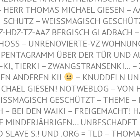
 THOMAS MICHAEL GIESEN – AAZ-AA
TZ – WEISSMAGISCH GESCHÜTZT – AA
-TZ-AAZ BERGISCH GLADBACH – AN DE
 – UNRENOVIERTE-VZ WOHNUNG – WES
GRAMM ÜBER DER TÜR UND AUF DEM 
ERKI – ZWANGSTRANSENKI… – ZWANGS
DEREN KI!
– KNUDDELN UN
CHAEL GIESEN! NOTWEBLOG – VON H
SSMAGISCH GESCHÜTZT – THEME – INT
 BEI DEN WAIKI – FREIGEMACHT! HAB'
 MINDERJÄHRIGEN… UNBESCHADET IN 
AVE S.! UND .ORG = TLD – THOMAS L