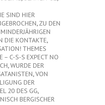
SIND HIER V
EBROCHEN, ZU DEN V
INDERJÄHRIGEN Z
DIE KONTAKTE, N
ATION! THEMES F
 C-S-S EXPECT NO M
H, WURDE DER L
ANISTEN, VON U
IGUNG DER K
 20 DES GG, G
ISCH BERGISCHER K