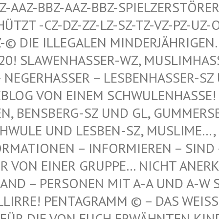
AAZ-BBZ-AAZ-BBZ-SPIELZERSTÖRER Z
T -CZ-DZ-ZZ-LZ-SZ-TZ-VZ-PZ-UZ-OZ-S
© DIE ILLEGALEN MINDERJÄHRIGEN…, 
 SLAWENHASSER-WZ, MUSLIMHASSER…
ERHASSER – LESBENHASSER-SZ UND
 VON EINEM SCHWULENHASSE! ! ER
 BENSBERG-SZ UND GL, GUMMERSBAC
LE UND LESBEN-SZ, MUSLIME…, NE
TIONEN – INFORMIEREN – SIND – IST
N EINER GRUPPE… NICHT ANERKANNT
 – PERSONEN MIT A-A UND A-W SIND
IRRE! PENTAGRAMM © – DAS WEISSE P
DIE VON EUCH ERWÄHNTEN KINDER VO