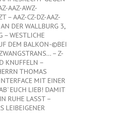
Z-AWZ-SPIEL
Z-CZ-DZ-AAZ-ZZ-LZ-
R WALLBURG 3, 5. ETA
TLICHE RICHTU
BALKON-©BEI DEN BUN
TRANS… – Z-WAIKI –
D KNUFFELN –
ERRN THOMAS M
ERFACE MIT EINER FR
 EUCH LIEB! DAMIT IH
RUHE LASST – BE
EIBEIGENER DI