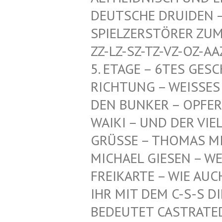
CHE DRUIDEN – HERR
ZERSTÖRER ZUM SCHU
SZ-TZ-VZ-OZ-AAZ-HDZ
GE – 6TES GESCHOSS
NG – WEISSES PENTA
KER – OPFER-KI, TI
UND DER VIELEN AN
GRÜSSE – THOMAS MI
ICHAEL GIESEN – WEI
EIKARTE – WIE AUCH –
R MIT DEM C-S-S DIE
DEUTET CASTRATED SL