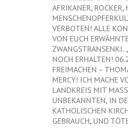
FRIKANER, ROCKER, H
ENSCHENOPFERKULT, 
ERBOTEN! ALLE KONT
ON EUCH ERWÄHNTEN 
WANGSTRANSENKI.., Z
OCH ERHALTEN! 06.2
REIMACHEN – THOMAS
ERCY! ICH MACHE VON
ANDKREIS MIT MASS
NBEKANNTEN, IN DEN
ATHOLISCHEN KIRCHE!
EBRAUCH, UND TÖTET