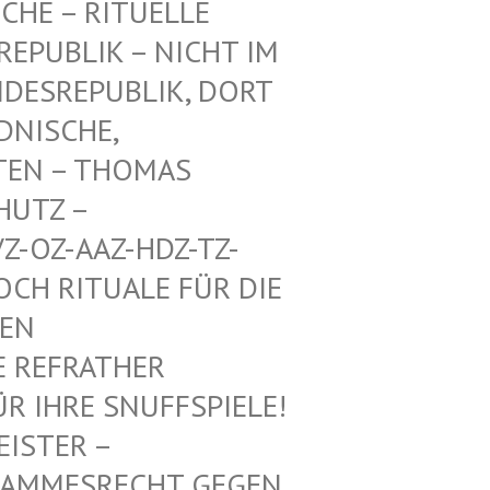
CHE – RITUELLE
PUBLIK – NICHT IM E
ESREPUBLIK, DORT A
ISCHE, A
EN – THOMAS M
TZ – W
-OZ-AAZ-HDZ-TZ-AA
 RITUALE FÜR DIE VO
 MI
REFRATHER SA
IHRE SNUFFSPIELE! KE
 – ALTHE
SRECHT GEGEN DEUTS