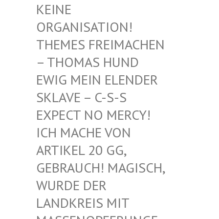
EINE O
RGANISATION! T
HEMES FREIMACHEN –
THOMAS HUND E
WIG MEIN ELENDER S
KLAVE – C-S-S E
XPECT NO MERCY! I
CH MACHE VON A
RTIKEL 20 GG, G
EBRAUCH! MAGISCH, W
URDE DER L
ANDKREIS MIT M