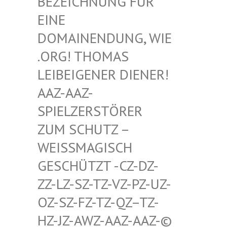
HNUNG FÜR EINE D
OMAIN
ENDUNG, WIE .ORG!
THOMAS LEIBEI
GENER DIENER! AAZ-AA
Z-SPIELZ
ERSTÖRER ZUM SC
HUTZ – WEISSMA
GISCH GESCHÜT
ZT -CZ-DZ-ZZ-LZ-S
Z-TZ-VZ-PZ-UZ-OZ-SZ-F
Z-TZ-QZ–TZ-HZ-JZ-A
WZ-AAZ-AAZ-© SCHWULE