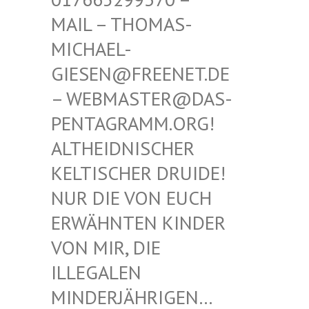
THOMAS-MICHAE
L-GIESEN
@FREENET.DE – WEBM
ASTER@DAS-PENTAG
RAMM.ORG! ALTHEI
DNISCHER KELTIS
CHER DRUIDE! NUR D
IE VON EUCH ERWÄHN
TEN KINDER VON MI
R, DIE ILLEGA
LEN MINDER
JÄHRIGEN… SIND E