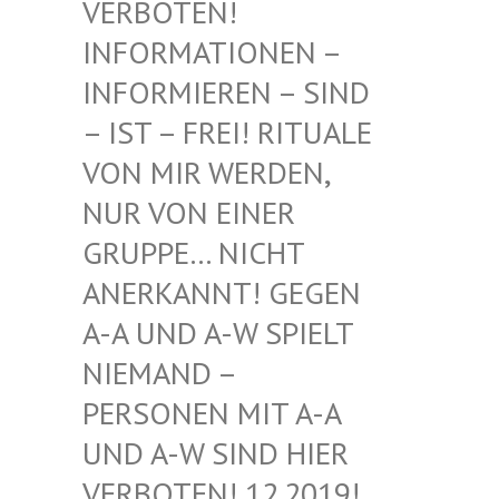
BOTEN! INF
ORMATIONEN – INF
ORMIEREN – SIND – I
ST – FREI! RITUALE VON
MIR WERDEN, NUR
VON EINER GRU
PPE… NICHT ANE
RKANNT! GEGEN A-A
UND A-W SPIELT NIE
MAND – PER
SONEN MIT A-A UND
A-W SIND HIER VER
BOTEN! 12.2019! DIE