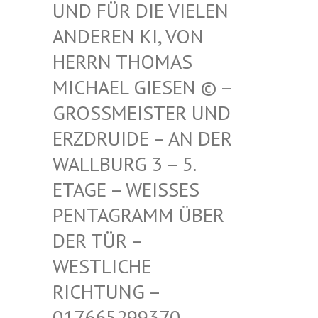
FÜR DIE VIELEN ANDE
REN KI, VON HERR
N THOMAS MICH
AEL GIESEN © – GROSS
MEISTER UND ERZDR
UIDE – AN DER WALLB
URG 3 – 5. ETAGE
– WEISSES PENTAG
RAMM ÜBER DER TÜ
R – WESTLI
CHE RICHTU
NG – 017665
299370 – MAIL –