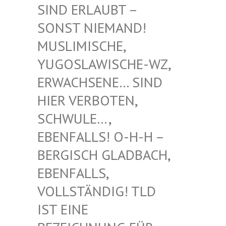
RLAUBT – SONST
NIEMAND! MUSLIM
ISCHE, YUGOSL
AWISCHE-WZ, ERWACH
SENE… SIND HIER V
ERBOTEN, SCHWUL
E…, EBENFA
LLS! O-H-H – BERGIS
CH GLADBACH, EBENFA
LLS, VOLLST
ÄNDIG! TLD IST EI
NE BEZEIC