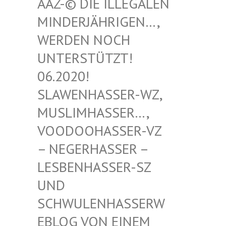
-© DIE ILLEGALEN MIN
DERJÄHRIGEN…, WER
DEN NOCH UNT
ERSTÜTZT! 06.
2020! SLA
WENHASSER-WZ, MUS
LIMHASSER…, VOO
DOOHASSER-VZ – N
EGERHASSER – LES
BENHASSER-SZ UND
SCH
WULENHASSERWEBL
OG VON EINEM SCH