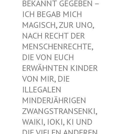
EKANNT GEGEBEN – I
CH BEGAB MICH M
AGISCH, ZUR UNO, N
ACH RECHT DER M
ENSCHENRECHTE, D
IE VON EUCH E
RWÄHNTEN KINDER V
ON MIR, DIE I
LLEGALEN M
INDERJÄHRIGEN Z
WANGSTRANSENKI, W
AIKI, IOKI, KI UND D
IE VIELEN ANDEREN K