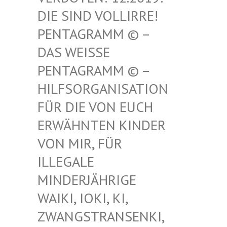
SIND VOLLIRRE! PEN
TAGRAMM © – DAS
WEISSE PENT
AGRAMM © – HILF
SORGANISATION FÜR
DIE VON EUCH ERWÄ
HNTEN KINDER VON
MIR, FÜR ILLE
GALE MIND
ERJÄHRIGE WAIK
I, IOKI, KI, ZWAN
GSTRANSENKI, UND