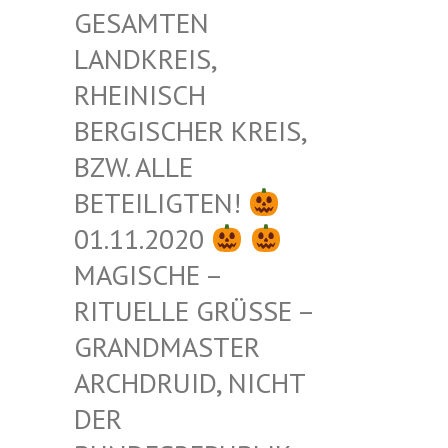
ESAMTEN L
ANDKREIS, R
HEINISCH B
ERGISCHER KREIS, B
ZW. ALLE B
ETEILIGTEN!
01.11.2020
MAGISCHE –
RITUELLE GRÜSSE – G
RANDMASTER A
RCHDRUID, NICHT D
ER B