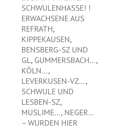
WULENHASSE! ! ERW
ACHSENE AUS REF
RATH, KIP
PEKAUSEN, BEN
SBERG-SZ UND GL,
GUMMERSBACH…, KÖL
N…, LEV
ERKUSEN-VZ…, SCH
WULE UND LES
BEN-SZ, MUS
LIME…, NEGER… – W
URDEN HIER VER