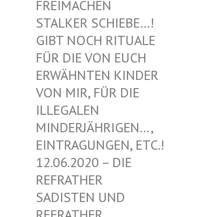
EIMACHEN ST
ALKER SCHIEBE…! GI
BT NOCH RITUALE FÜ
R DIE VON EUCH ER
WÄHNTEN KINDER VO
N MIR, FÜR DIE IL
LEGALEN MI
NDERJÄHRIGEN…, EI
NTRAGUNGEN, ETC.! 12
.06.2020 – DIE RE
FRATHER SA
DISTEN UND RE
FRATHER SA