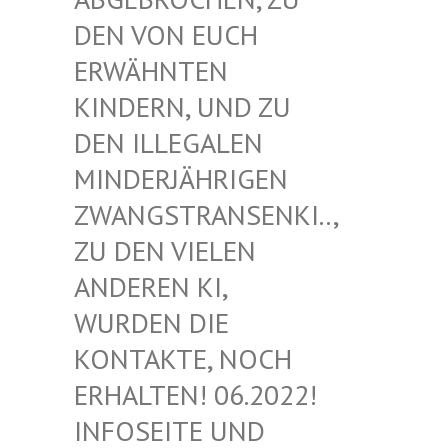
EN VON EUCH E
RWÄHNTEN K
INDERN, UND ZU D
EN ILLEGALEN M
INDERJÄHRIGEN Z
WANGSTRANSENKI.., Z
U DEN VIELEN A
NDEREN KI, W
URDEN DIE K
ONTAKTE, NOCH E
RHALTEN! 06.2022! I
NFOSEITE UND K