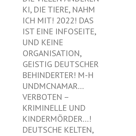
I, DIE TIERE, NAHM I
CH MIT! 2022! DAS I
ST EINE INFOSEITE, U
ND KEINE O
RGANISATION, G
EISTIG DEUTSCHER B
EHINDERTER! M-H U
NDMCNAMAR… V
ERBOTEN – K
RIMINELLE UND K
INDERMÖRDER…! D
EUTSCHE KELTEN, M