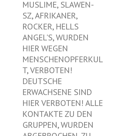
USLIME, SLAWEN-S
Z, AFRIKANER, R
OCKER, HELLS A
NGEL'S, WURDEN H
IER WEGEN M
ENSCHENOPFERKULT
, VERBOTEN! D
EUTSCHE E
RWACHSENE SIND H
IER VERBOTEN! ALLE K
ONTAKTE ZU DEN G
RUPPEN, WURDEN A
BGEBROCHEN, ZU D