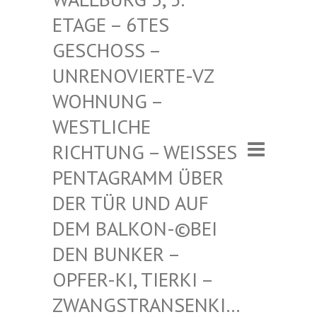
– 6TES GESCHO
SS – UNRENO
VIERTE-VZ WOHNUN
G – WESTLI
CHE RICHTU
NG – WEISSES PENTAGR
AMM ÜBER DER TÜR
UND AUF DEM BAL
KON-©BEI DEN BUN
KER – OPFER-K
I, TIERKI – ZWANGST
RANSENKI… – ZWANG