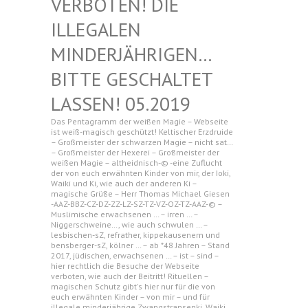
N! DIE ILLEGAL
EN MINDERJ
ÄHRIGEN… BITTE G
ESCHALTET LASSEN!
05.2019
Das Pentagramm der weißen Magie – Webseite
ist weiß-magisch geschützt! Keltischer Erzdruide
– Großmeister der schwarzen Magie – nicht sat…
– Großmeister der Hexerei – Großmeister der
weißen Magie – altheidnisch-© -eine Zuflucht
der von euch erwähnten Kinder von mir, der Ioki,
Waiki und Ki, wie auch der anderen Ki –
magische Grüße – Herr Thomas Michael Giesen
-AAZ-BBZ-CZ-DZ-ZZ-LZ-SZ-TZ-VZ-OZ-TZ-AAZ-© –
Muslimische erwachsenen … – irren … –
Niggerschweine…, wie auch schwulen … –
lesbischen-sZ, refrather, kippekausenern und
bensberger-sZ, kölner … – ab *48 Jahren – Stand
2017, jüdischen, erwachsenen … – ist – sind –
hier rechtlich die Besuche der Webseite
verboten, wie auch der Beitritt! Rituellen –
magischen Schutz gibt's hier nur für die von
euch erwähnten Kinder – von mir – und für
illegale minderjährige Zwangstransenki, Waiki,