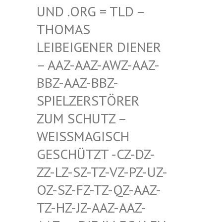
D .ORG = TLD – TH
OMAS LE
IBEIGENER DIENER –
AAZ-AAZ-AWZ-AAZ-BB
Z-AAZ-BBZ-SP
IELZERSTÖRER ZU
M SCHUTZ – WE
ISSMAGISCH GES
CHÜTZT -CZ-DZ-ZZ-
LZ-SZ-TZ-VZ-PZ-UZ-OZ-
SZ-FZ-TZ-QZ-AAZ-TZ-
HZ-JZ-AAZ-AAZ-AAZ