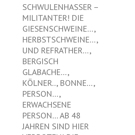
NHASSER – MILITAN
TER! DIE GIESENS
CHWEINE…, HERBSTS
CHWEINE…, UND REF
RATHER…, BERGISC
H GLABACH
E…, KÖLNER.
., BONNE…, PERSON…
, ERWACHS
ENE PERSON…
AB 48 JAHREN
SIND HIER VERBOTE