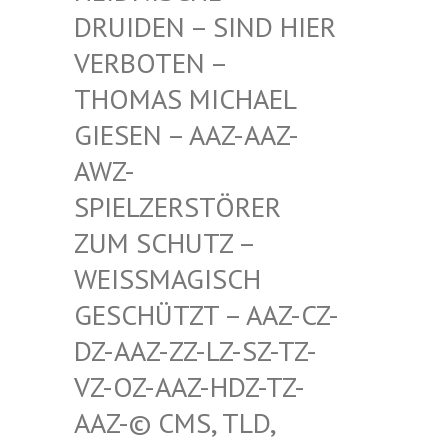
RUIDEN – SIND HIER V
ERBOTEN – T
HOMAS MICHAEL G
IESEN – AAZ-AAZ-A
WZ-S
PIELZERSTÖRER Z
UM SCHUTZ – W
EISSMAGISCH GE
SCHÜTZT – AAZ-CZ-DZ
-AAZ-ZZ-LZ-SZ-TZ-VZ
-OZ-AAZ-HDZ-TZ-AA
Z-© CMS, TLD, FR