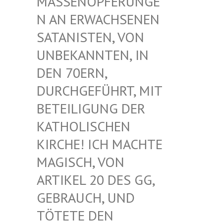
ASSENOPFERUNGEN
AN ERWACHSENEN S
ATANISTEN, VON U
NBEKANNTEN, IN D
EN 70ERN, D
URCHGEFÜHRT, MIT B
ETEILIGUNG DER K
ATHOLISCHEN K
IRCHE! ICH MACHTE M
AGISCH, VON A
RTIKEL 20 DES GG, G
EBRAUCH, UND T
ÖTETE DEN G