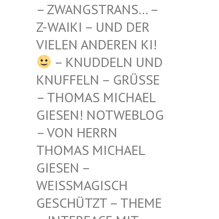
STRANS… – Z-WAIKI
– UND DER VIELEN
ANDEREN KI!
– KNUDDELN UND
KNUFFELN – GRÜSSE –
THOMAS MICHAEL G
IESEN! NOTWEBLOG –
VON HERRN T
HOMAS MICHAEL G
IESEN – W
EISSMAGISCH GE
SCHÜTZT – THEME –