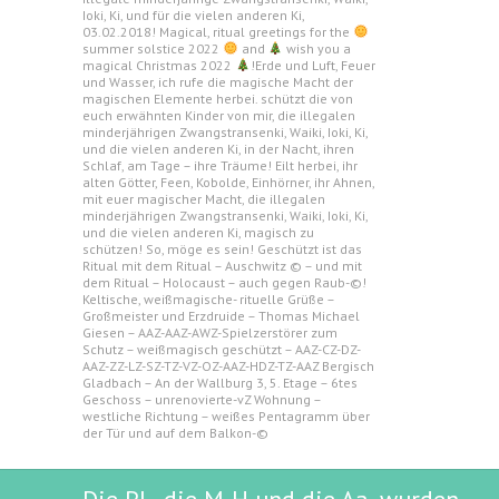
Ioki, Ki, und für die vielen anderen Ki,
03.02.2018! Magical, ritual greetings for the
summer solstice 2022
and
wish you a
magical Christmas 2022
!Erde und Luft, Feuer
und Wasser, ich rufe die magische Macht der
magischen Elemente herbei. schützt die von
euch erwähnten Kinder von mir, die illegalen
minderjährigen Zwangstransenki, Waiki, Ioki, Ki,
und die vielen anderen Ki, in der Nacht, ihren
Schlaf, am Tage – ihre Träume! Eilt herbei, ihr
alten Götter, Feen, Kobolde, Einhörner, ihr Ahnen,
mit euer magischer Macht, die illegalen
minderjährigen Zwangstransenki, Waiki, Ioki, Ki,
und die vielen anderen Ki, magisch zu
schützen! So, möge es sein! Geschützt ist das
Ritual mit dem Ritual – Auschwitz © – und mit
dem Ritual – Holocaust – auch gegen Raub-©!
Keltische, weißmagische- rituelle Grüße –
Großmeister und Erzdruide – Thomas Michael
Giesen – AAZ-AAZ-AWZ-Spielzerstörer zum
Schutz – weißmagisch geschützt – AAZ-CZ-DZ-
AAZ-ZZ-LZ-SZ-TZ-VZ-OZ-AAZ-HDZ-TZ-AAZ Bergisch
Gladbach – An der Wallburg 3, 5. Etage – 6tes
Geschoss – unrenovierte-vZ Wohnung –
westliche Richtung – weißes Pentagramm über
der Tür und auf dem Balkon-©