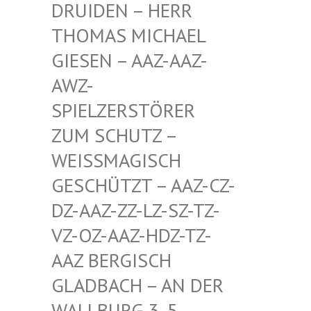
EN – HERR THOMA
S MICHAEL GIESE
N – AAZ-AAZ-AWZ-S
PIEL
ZERSTÖRER ZUM S
CHUTZ – WEISSM
AGISCH GESCHÜ
TZT – AAZ-CZ-DZ-AAZ
-ZZ-LZ-SZ-TZ-VZ-OZ-
AAZ-HDZ-TZ-AAZ BE
RGISCH GLADBA
CH – AN DER WALLBU
RG 3, 5. ETAGE