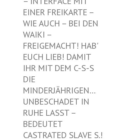
INTERFACE MIT EI
NER FREIKARTE – WI
E AUCH – BEI DEN WA
IKI – FR
EIGEMACHT! HAB' EU
CH LIEB! DAMIT IH
R MIT DEM C-S-S DI
E MI
NDERJÄHRIGEN… UN
BESCHADET IN RU
HE LASST – BE
DEUTET CA
STRATED SLAVE S.! UN