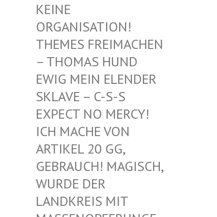
EINE O
RGANISATION! T
HEMES FREIMACHEN –
THOMAS HUND E
WIG MEIN ELENDER S
KLAVE – C-S-S E
XPECT NO MERCY! I
CH MACHE VON A
RTIKEL 20 GG, G
EBRAUCH! MAGISCH, W
URDE DER L
ANDKREIS MIT M