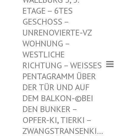
– 6TES GESCHO
SS – UNRENO
VIERTE-VZ WOHNUN
G – WESTLI
CHE RICHTU
NG – WEISSES PENTAGR
AMM ÜBER DER TÜR
UND AUF DEM BAL
KON-©BEI DEN BUN
KER – OPFER-K
I, TIERKI – ZWANGST
RANSENKI… – ZWANG