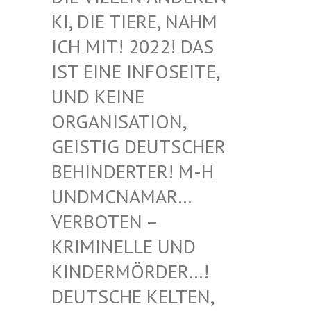
I, DIE TIERE, NAHM I
CH MIT! 2022! DAS I
ST EINE INFOSEITE, U
ND KEINE O
RGANISATION, G
EISTIG DEUTSCHER B
EHINDERTER! M-H U
NDMCNAMAR… V
ERBOTEN – K
RIMINELLE UND K
INDERMÖRDER…! D
EUTSCHE KELTEN, M