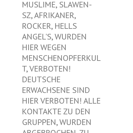
USLIME, SLAWEN-S
Z, AFRIKANER, R
OCKER, HELLS A
NGEL'S, WURDEN H
IER WEGEN M
ENSCHENOPFERKULT
, VERBOTEN! D
EUTSCHE E
RWACHSENE SIND H
IER VERBOTEN! ALLE K
ONTAKTE ZU DEN G
RUPPEN, WURDEN A
BGEBROCHEN, ZU D