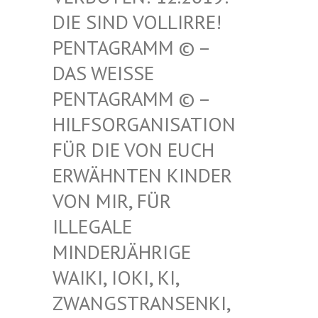
SIND VOLLIRRE! PEN
TAGRAMM © – DAS
WEISSE PENT
AGRAMM © – HILF
SORGANISATION FÜR
DIE VON EUCH ERWÄ
HNTEN KINDER VON
MIR, FÜR ILLE
GALE MIND
ERJÄHRIGE WAIK
I, IOKI, KI, ZWAN
GSTRANSENKI, UND