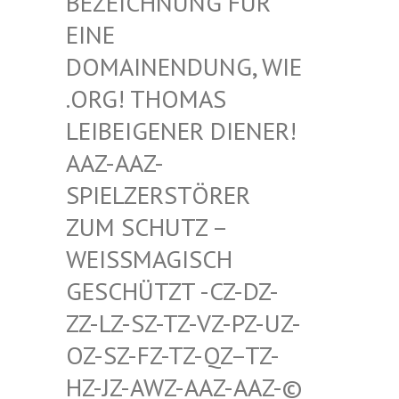
HNUNG FÜR EINE D
OMAIN
ENDUNG, WIE .ORG!
THOMAS LEIBEI
GENER DIENER! AAZ-AA
Z-SPIELZ
ERSTÖRER ZUM SC
HUTZ – WEISSMA
GISCH GESCHÜT
ZT -CZ-DZ-ZZ-LZ-S
Z-TZ-VZ-PZ-UZ-OZ-SZ-F
Z-TZ-QZ–TZ-HZ-JZ-A
WZ-AAZ-AAZ-© SCHWULE