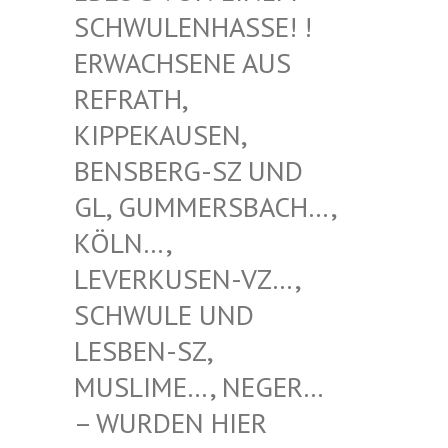
WULENHASSE! ! ERW
ACHSENE AUS REF
RATH, KIP
PEKAUSEN, BEN
SBERG-SZ UND GL,
GUMMERSBACH…, KÖL
N…, LEV
ERKUSEN-VZ…, SCH
WULE UND LES
BEN-SZ, MUS
LIME…, NEGER… – W
URDEN HIER VER