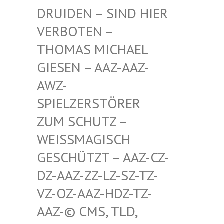
RUIDEN – SIND HIER V
ERBOTEN – T
HOMAS MICHAEL G
IESEN – AAZ-AAZ-A
WZ-S
PIELZERSTÖRER Z
UM SCHUTZ – W
EISSMAGISCH GE
SCHÜTZT – AAZ-CZ-DZ
-AAZ-ZZ-LZ-SZ-TZ-VZ
-OZ-AAZ-HDZ-TZ-AA
Z-© CMS, TLD, FR