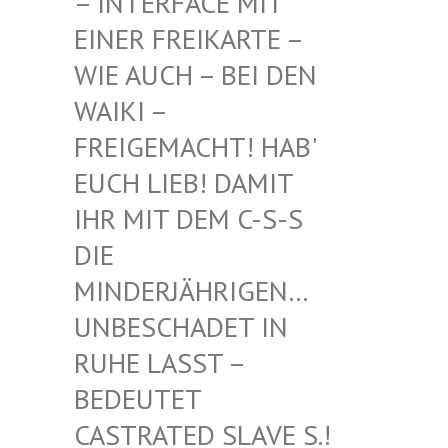
INTERFACE MIT EI
NER FREIKARTE – WI
E AUCH – BEI DEN WA
IKI – FR
EIGEMACHT! HAB' EU
CH LIEB! DAMIT IH
R MIT DEM C-S-S DI
E MI
NDERJÄHRIGEN… UN
BESCHADET IN RU
HE LASST – BE
DEUTET CA
STRATED SLAVE S.! UN