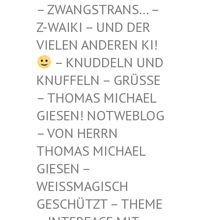
STRANS… – Z-WAIKI
– UND DER VIELEN
ANDEREN KI!
– KNUDDELN UND
KNUFFELN – GRÜSSE –
THOMAS MICHAEL G
IESEN! NOTWEBLOG –
VON HERRN T
HOMAS MICHAEL G
IESEN – W
EISSMAGISCH GE
SCHÜTZT – THEME –