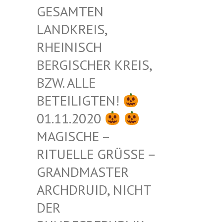
ESAMTEN L
ANDKREIS, R
HEINISCH B
ERGISCHER KREIS, B
ZW. ALLE B
ETEILIGTEN!
01.11.2020
MAGISCHE –
RITUELLE GRÜSSE – G
RANDMASTER A
RCHDRUID, NICHT D
ER B