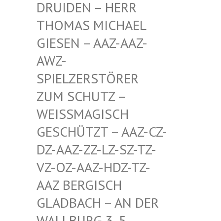
EN – HERR THOMA
S MICHAEL GIESE
N – AAZ-AAZ-AWZ-S
PIEL
ZERSTÖRER ZUM S
CHUTZ – WEISSM
AGISCH GESCHÜ
TZT – AAZ-CZ-DZ-AAZ
-ZZ-LZ-SZ-TZ-VZ-OZ-
AAZ-HDZ-TZ-AAZ BE
RGISCH GLADBA
CH – AN DER WALLBU
RG 3, 5. ETAGE