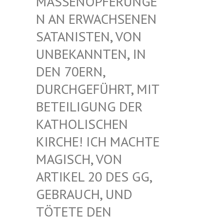
ASSENOPFERUNGEN
AN ERWACHSENEN S
ATANISTEN, VON U
NBEKANNTEN, IN D
EN 70ERN, D
URCHGEFÜHRT, MIT B
ETEILIGUNG DER K
ATHOLISCHEN K
IRCHE! ICH MACHTE M
AGISCH, VON A
RTIKEL 20 DES GG, G
EBRAUCH, UND T
ÖTETE DEN G