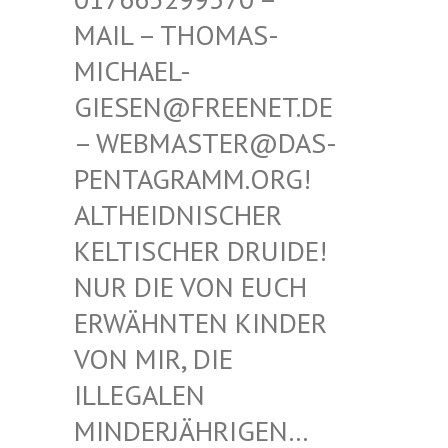
THOMAS-MICHAE
L-GIESEN
@FREENET.DE – WEBM
ASTER@DAS-PENTAG
RAMM.ORG! ALTHEI
DNISCHER KELTIS
CHER DRUIDE! NUR D
IE VON EUCH ERWÄHN
TEN KINDER VON MI
R, DIE ILLEGA
LEN MINDER
JÄHRIGEN… SIND E