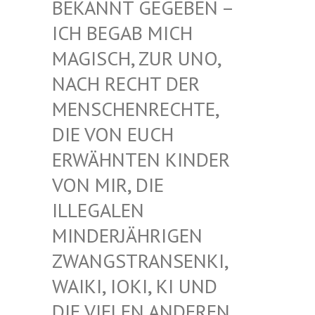
EKANNT GEGEBEN – I
CH BEGAB MICH M
AGISCH, ZUR UNO, N
ACH RECHT DER M
ENSCHENRECHTE, D
IE VON EUCH E
RWÄHNTEN KINDER V
ON MIR, DIE I
LLEGALEN M
INDERJÄHRIGEN Z
WANGSTRANSENKI, W
AIKI, IOKI, KI UND D
IE VIELEN ANDEREN K