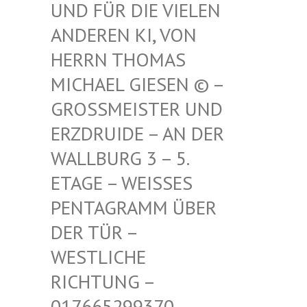
FÜR DIE VIELEN ANDE
REN KI, VON HERR
N THOMAS MICH
AEL GIESEN © – GROSS
MEISTER UND ERZDR
UIDE – AN DER WALLB
URG 3 – 5. ETAGE
– WEISSES PENTAG
RAMM ÜBER DER TÜ
R – WESTLI
CHE RICHTU
NG – 017665
299370 – MAIL –