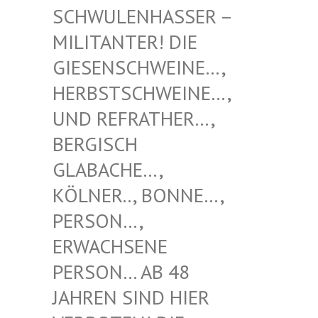
NHASSER – MILITAN
TER! DIE GIESENS
CHWEINE…, HERBSTS
CHWEINE…, UND REF
RATHER…, BERGISC
H GLABACH
E…, KÖLNER.
., BONNE…, PERSON…
, ERWACHS
ENE PERSON…
AB 48 JAHREN
SIND HIER VERBOTE