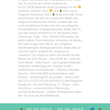
Ioki, Ki, und für die vielen anderen Ki,
03.02.2018! Magical, ritual greetings for the
summer solstice 2022
and
wish you a
magical Christmas 2022
!Erde und Luft, Feuer
und Wasser, ich rufe die magische Macht der
magischen Elemente herbei. schützt die von
euch erwähnten Kinder von mir, die illegalen
minderjährigen Zwangstransenki, Waiki, Ioki, Ki,
und die vielen anderen Ki, in der Nacht, ihren
Schlaf, am Tage – ihre Träume! Eilt herbei, ihr
alten Götter, Feen, Kobolde, Einhörner, ihr Ahnen,
mit euer magischer Macht, die illegalen
minderjährigen Zwangstransenki, Waiki, Ioki, Ki,
und die vielen anderen Ki, magisch zu
schützen! So, möge es sein! Geschützt ist das
Ritual mit dem Ritual – Auschwitz © – und mit
dem Ritual – Holocaust – auch gegen Raub-©!
Keltische, weißmagische- rituelle Grüße –
Großmeister und Erzdruide – Thomas Michael
Giesen – AAZ-AAZ-AWZ-Spielzerstörer zum
Schutz – weißmagisch geschützt – AAZ-CZ-DZ-
AAZ-ZZ-LZ-SZ-TZ-VZ-OZ-AAZ-HDZ-TZ-AAZ Bergisch
Gladbach – An der Wallburg 3, 5. Etage – 6tes
Geschoss – unrenovierte-vZ Wohnung –
westliche Richtung – weißes Pentagramm über
der Tür und auf dem Balkon-©