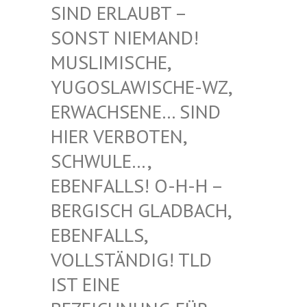
RLAUBT – SONST
NIEMAND! MUSLIM
ISCHE, YUGOSL
AWISCHE-WZ, ERWACH
SENE… SIND HIER V
ERBOTEN, SCHWUL
E…, EBENFA
LLS! O-H-H – BERGIS
CH GLADBACH, EBENFA
LLS, VOLLST
ÄNDIG! TLD IST EI
NE BEZEIC