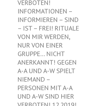
BOTEN! INF
ORMATIONEN – INF
ORMIEREN – SIND – I
ST – FREI! RITUALE VON
MIR WERDEN, NUR
VON EINER GRU
PPE… NICHT ANE
RKANNT! GEGEN A-A
UND A-W SPIELT NIE
MAND – PER
SONEN MIT A-A UND
A-W SIND HIER VER
BOTEN! 12.2019! DIE