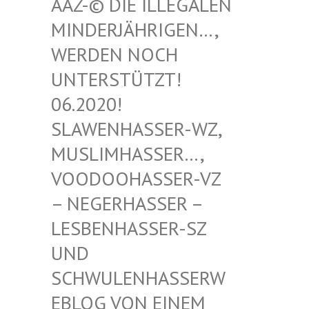
-© DIE ILLEGALEN MIN
DERJÄHRIGEN…, WER
DEN NOCH UNT
ERSTÜTZT! 06.
2020! SLA
WENHASSER-WZ, MUS
LIMHASSER…, VOO
DOOHASSER-VZ – N
EGERHASSER – LES
BENHASSER-SZ UND
SCH
WULENHASSERWEBL
OG VON EINEM SCH