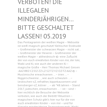
N! DIE ILLEGAL
EN MINDERJ
ÄHRIGEN… BITTE G
ESCHALTET LASSEN!
05.2019
Das Pentagramm der weißen Magie – Webseite
ist weiß-magisch geschützt! Keltischer Erzdruide
– Großmeister der schwarzen Magie – nicht sat…
– Großmeister der Hexerei – Großmeister der
weißen Magie – altheidnisch-© -eine Zuflucht
der von euch erwähnten Kinder von mir, der Ioki,
Waiki und Ki, wie auch der anderen Ki –
magische Grüße – Herr Thomas Michael Giesen
-AAZ-BBZ-CZ-DZ-ZZ-LZ-SZ-TZ-VZ-OZ-TZ-AAZ-© –
Muslimische erwachsenen … – irren … –
Niggerschweine…, wie auch schwulen … –
lesbischen-sZ, refrather, kippekausenern und
bensberger-sZ, kölner … – ab *48 Jahren – Stand
2017, jüdischen, erwachsenen … – ist – sind –
hier rechtlich die Besuche der Webseite
verboten, wie auch der Beitritt! Rituellen –
magischen Schutz gibt's hier nur für die von
euch erwähnten Kinder – von mir – und für
illegale minderjährige Zwangstransenki, Waiki,