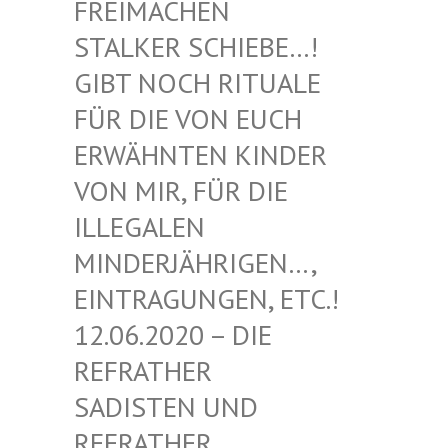
EIMACHEN ST
ALKER SCHIEBE…! GI
BT NOCH RITUALE FÜ
R DIE VON EUCH ER
WÄHNTEN KINDER VO
N MIR, FÜR DIE IL
LEGALEN MI
NDERJÄHRIGEN…, EI
NTRAGUNGEN, ETC.! 12
.06.2020 – DIE RE
FRATHER SA
DISTEN UND RE
FRATHER SA