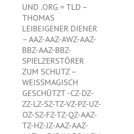
D .ORG = TLD – TH
OMAS LE
IBEIGENER DIENER –
AAZ-AAZ-AWZ-AAZ-BB
Z-AAZ-BBZ-SP
IELZERSTÖRER ZU
M SCHUTZ – WE
ISSMAGISCH GES
CHÜTZT -CZ-DZ-ZZ-
LZ-SZ-TZ-VZ-PZ-UZ-OZ-
SZ-FZ-TZ-QZ-AAZ-TZ-
HZ-JZ-AAZ-AAZ-AAZ