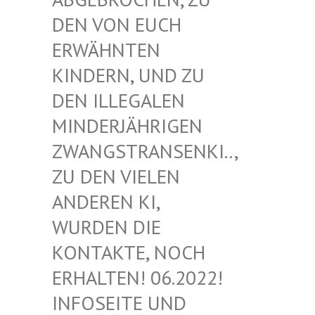
EN VON EUCH E
RWÄHNTEN K
INDERN, UND ZU D
EN ILLEGALEN M
INDERJÄHRIGEN Z
WANGSTRANSENKI.., Z
U DEN VIELEN A
NDEREN KI, W
URDEN DIE K
ONTAKTE, NOCH E
RHALTEN! 06.2022! I
NFOSEITE UND K