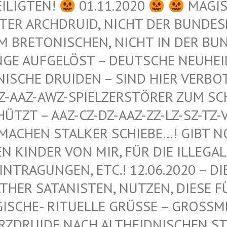
EILIGTEN!
01.11.2020
MAGIS
ER ARCHDRUID, NICHT DER BUNDESRE
 BRETONISCHEN, NICHT IN DER BUND
GE AUFGELÖST – DEUTSCHE NEUHEIDN
ISCHE DRUIDEN – SIND HIER VERBOT
-AAZ-AWZ-SPIELZERSTÖRER ZUM SCHU
ZT – AAZ-CZ-DZ-AAZ-ZZ-LZ-SZ-TZ-VZ
ACHEN STALKER SCHIEBE…! GIBT NOCH
INDER VON MIR, FÜR DIE ILLEGALEN
RAGUNGEN, ETC.! 12.06.2020 – DIE 
R SATANISTEN, NUTZEN, DIESE FÜR 
HE- RITUELLE GRÜSSE – GROSSMEISTER
IDE NACH ALTHEIDNISCHEN STAMME