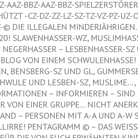
AAZ-BBZ-AAZ-BBZ-SPIELZERSTÖRER Z
T -CZ-DZ-ZZ-LZ-SZ-TZ-VZ-PZ-UZ-OZ-S
© DIE ILLEGALEN MINDERJÄHRIGEN…, 
 SLAWENHASSER-WZ, MUSLIMHASSER…
ERHASSER – LESBENHASSER-SZ UND
 VON EINEM SCHWULENHASSE! ! ER
 BENSBERG-SZ UND GL, GUMMERSBAC
LE UND LESBEN-SZ, MUSLIME…, NE
TIONEN – INFORMIEREN – SIND – IST
N EINER GRUPPE… NICHT ANERKANNT
 – PERSONEN MIT A-A UND A-W SIND
IRRE! PENTAGRAMM © – DAS WEISSE P
DIE VON EUCH ERWÄHNTEN KINDER VO