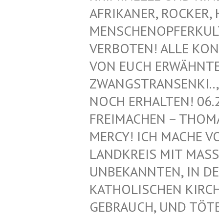
FRIKANER, ROCKER, H
ENSCHENOPFERKULT, 
ERBOTEN! ALLE KONT
ON EUCH ERWÄHNTEN 
WANGSTRANSENKI.., Z
OCH ERHALTEN! 06.2
REIMACHEN – THOMAS
ERCY! ICH MACHE VON
ANDKREIS MIT MASS
NBEKANNTEN, IN DEN
ATHOLISCHEN KIRCHE!
EBRAUCH, UND TÖTET