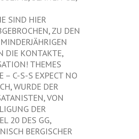
SIND HIER V
EBROCHEN, ZU DEN V
INDERJÄHRIGEN Z
DIE KONTAKTE, N
ATION! THEMES F
 C-S-S EXPECT NO M
H, WURDE DER L
ANISTEN, VON U
IGUNG DER K
 20 DES GG, G
ISCH BERGISCHER K