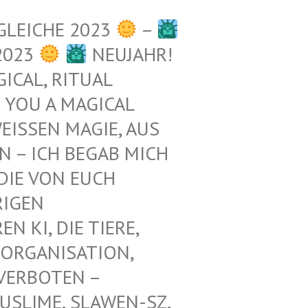
GLEICHE 2023
–
2023
NEUJAHR!
ICAL, RITUAL
 YOU A MAGICAL
ISSEN MAGIE, AUS D
– ICH BEGAB MICH M
E VON EUCH E
GEN Z
KI, DIE TIERE, N
ORGANISATION, G
RBOTEN – K
LIME, SLAWEN-SZ, A