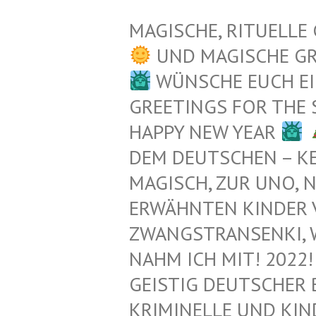
MAGISCHE, RITUELLE
UND MAGISCHE G
WÜNSCHE EUCH EI
GREETINGS FOR THE
HAPPY NEW YEAR
EM DEUTSCHEN – KEL
AGISCH, ZUR UNO, N
RWÄHNTEN KINDER VO
WANGSTRANSENKI, WAIK
AHM ICH MIT! 2022! 
EISTIG DEUTSCHER 
RIMINELLE UND KIND