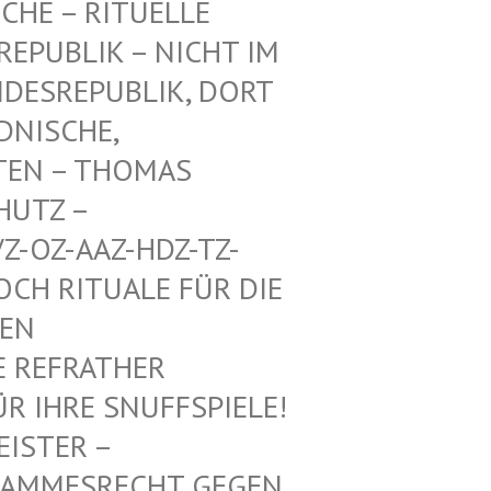
CHE – RITUELLE
PUBLIK – NICHT IM E
ESREPUBLIK, DORT A
ISCHE, A
EN – THOMAS M
TZ – W
-OZ-AAZ-HDZ-TZ-AA
 RITUALE FÜR DIE VO
 MI
REFRATHER SA
IHRE SNUFFSPIELE! KE
 – ALTHE
SRECHT GEGEN DEUTS