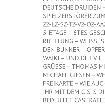
CHE DRUIDEN – HERR
ZERSTÖRER ZUM SCHU
SZ-TZ-VZ-OZ-AAZ-HDZ
GE – 6TES GESCHOSS
NG – WEISSES PENTA
KER – OPFER-KI, TI
UND DER VIELEN AN
GRÜSSE – THOMAS MI
ICHAEL GIESEN – WEI
EIKARTE – WIE AUCH –
R MIT DEM C-S-S DIE
DEUTET CASTRATED SL