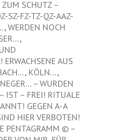
UM SCHUTZ – WE
Z-FZ-TZ-QZ-AAZ-TZ-
WERDEN NOCH UNT
, VOO
 SCH
WACHSENE AUS REF
H…, KÖLN…, LEV
GER… – WURDEN HIE
 – FREI! RITUALE VON
! GEGEN A-A UND
 HIER VERBOTEN! 12.
ENTAGRAMM © – HILF
N MIR, FÜR ILLE