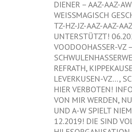
ENER – AAZ-AAZ-AWZ-
ISSMAGISCH GESCHÜTZ
HZ-JZ-AAZ-AAZ-AAZ-
ERSTÜTZT! 06.2020!
DOOHASSER-VZ – NEG
WULENHASSERWEBLOG
RATH, KIPPEKAUSEN,
ERKUSEN-VZ…, SCHWU
R VERBOTEN! INFORMA
MIR WERDEN, NUR VO
A-W SPIELT NIEMAND
2019! DIE SIND VOLL
SORGANISATION FÜR 