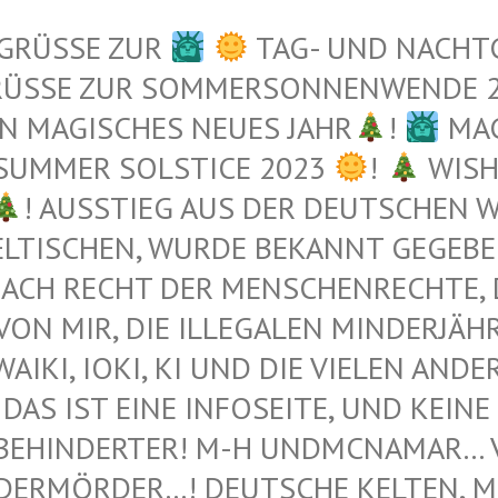
 GRÜSSE ZUR
TAG- UND NACHT
RÜSSE ZUR SOMMERSONNENWENDE 
N MAGISCHES NEUES JAHR
!
MAG
 SUMMER SOLSTICE 2023
!
WISH
! AUSSTIEG AUS DER DEUTSCHEN WE
TISCHEN, WURDE BEKANNT GEGEBEN 
ACH RECHT DER MENSCHENRECHTE, DI
N MIR, DIE ILLEGALEN MINDERJÄHRI
I, IOKI, KI UND DIE VIELEN ANDEREN 
DAS IST EINE INFOSEITE, UND KEINE 
BEHINDERTER! M-H UNDMCNAMAR… VE
ERMÖRDER…! DEUTSCHE KELTEN, MUS