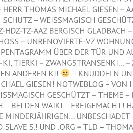
 THOMAS MICHAEL GIESEN – AAZ-AA
TZ – WEISSMAGISCH GESCHÜTZT – AA
-TZ-AAZ BERGISCH GLADBACH – AN DE
 – UNRENOVIERTE-VZ WOHNUNG – WES
GRAMM ÜBER DER TÜR UND AUF DEM 
ERKI – ZWANGSTRANSENKI… – ZWANGS
DEREN KI!
– KNUDDELN UN
CHAEL GIESEN! NOTWEBLOG – VON H
SSMAGISCH GESCHÜTZT – THEME – INT
 BEI DEN WAIKI – FREIGEMACHT! HAB'
 MINDERJÄHRIGEN… UNBESCHADET IN 
AVE S.! UND .ORG = TLD – THOMAS L