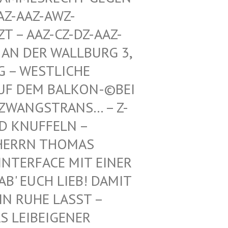
Z-AWZ-SPIEL
Z-CZ-DZ-AAZ-ZZ-LZ-
R WALLBURG 3, 5. ETA
TLICHE RICHTU
BALKON-©BEI DEN BUN
TRANS… – Z-WAIKI –
D KNUFFELN –
ERRN THOMAS M
ERFACE MIT EINER FR
 EUCH LIEB! DAMIT IH
RUHE LASST – BE
EIBEIGENER DI