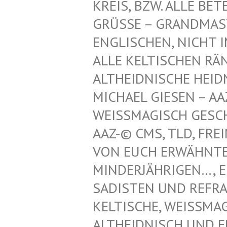
REIS, BZW. ALLE BET
GRÜSSE – GRANDMAST
NGLISCHEN, NICHT IM
LLE KELTISCHEN RÄN
LTHEIDNISCHE HEIDN
ICHAEL GIESEN – AAZ
EISSMAGISCH GESCHÜT
Z-© CMS, TLD, FREIM
N EUCH ERWÄHNTEN K
NDERJÄHRIGEN…, EINT
DISTEN UND REFRATHE
LTISCHE, WEISSMAGISC
IDNISCH UND ERZDRU