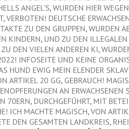
ELLS ANGEL'S, WURDEN HIER WEGEN M
VERBOTEN! DEUTSCHE ERWACHSENE 
AKTE ZU DEN GRUPPEN, WURDEN ABG
KINDERN, UND ZU DEN ILLEGALEN M
U DEN VIELEN ANDEREN KI, WURDEN 
022! INFOSEITE UND KEINE ORGANIS
 HUND EWIG MEIN ELENDER SKLAVE –
 ARTIKEL 20 GG, GEBRAUCH! MAGISC
ENOPFERUNGEN AN ERWACHSENEN SAT
 70ERN, DURCHGEFÜHRT, MIT BETEIL
 ICH MACHTE MAGISCH, VON ARTIKEL
E DEN GESAMTEN LANDKREIS, RHEIN