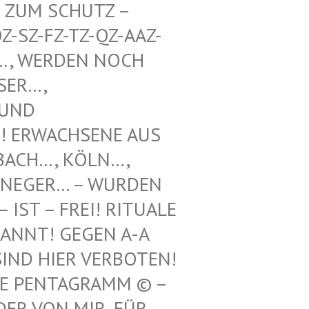
UM SCHUTZ – WE
Z-FZ-TZ-QZ-AAZ-TZ-
WERDEN NOCH UNT
, VOO
 SCH
WACHSENE AUS REF
H…, KÖLN…, LEV
GER… – WURDEN HIE
 – FREI! RITUALE VON
! GEGEN A-A UND
 HIER VERBOTEN! 12.
ENTAGRAMM © – HILF
N MIR, FÜR ILLE