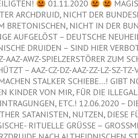
EILIGTEN!
01.11.2020
MAGIS
ER ARCHDRUID, NICHT DER BUNDESRE
 BRETONISCHEN, NICHT IN DER BUND
GE AUFGELÖST – DEUTSCHE NEUHEIDN
ISCHE DRUIDEN – SIND HIER VERBOT
-AAZ-AWZ-SPIELZERSTÖRER ZUM SCHU
ZT – AAZ-CZ-DZ-AAZ-ZZ-LZ-SZ-TZ-VZ
ACHEN STALKER SCHIEBE…! GIBT NOCH
INDER VON MIR, FÜR DIE ILLEGALEN
RAGUNGEN, ETC.! 12.06.2020 – DIE 
R SATANISTEN, NUTZEN, DIESE FÜR 
HE- RITUELLE GRÜSSE – GROSSMEISTER
IDE NACH ALTHEIDNISCHEN STAMME