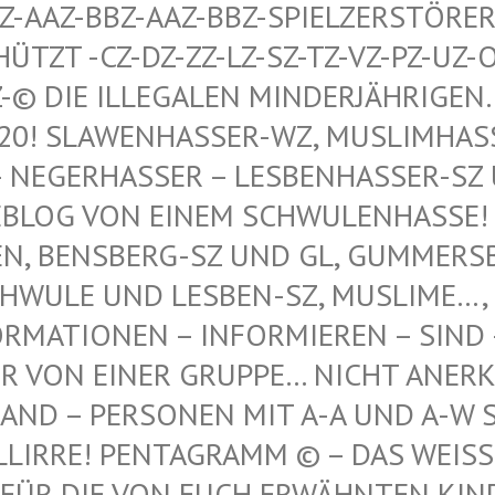
AAZ-BBZ-AAZ-BBZ-SPIELZERSTÖRER Z
T -CZ-DZ-ZZ-LZ-SZ-TZ-VZ-PZ-UZ-OZ-S
© DIE ILLEGALEN MINDERJÄHRIGEN…, 
 SLAWENHASSER-WZ, MUSLIMHASSER…
ERHASSER – LESBENHASSER-SZ UND
 VON EINEM SCHWULENHASSE! ! ER
 BENSBERG-SZ UND GL, GUMMERSBAC
LE UND LESBEN-SZ, MUSLIME…, NE
TIONEN – INFORMIEREN – SIND – IST
N EINER GRUPPE… NICHT ANERKANNT
 – PERSONEN MIT A-A UND A-W SIND
IRRE! PENTAGRAMM © – DAS WEISSE P
DIE VON EUCH ERWÄHNTEN KINDER VO