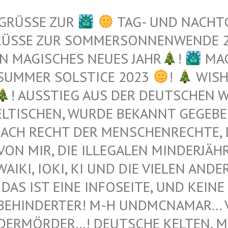
 GRÜSSE ZUR
TAG- UND NACHT
RÜSSE ZUR SOMMERSONNENWENDE 
N MAGISCHES NEUES JAHR
!
MAG
 SUMMER SOLSTICE 2023
!
WISH
! AUSSTIEG AUS DER DEUTSCHEN WE
TISCHEN, WURDE BEKANNT GEGEBEN 
ACH RECHT DER MENSCHENRECHTE, DI
N MIR, DIE ILLEGALEN MINDERJÄHRI
I, IOKI, KI UND DIE VIELEN ANDEREN 
DAS IST EINE INFOSEITE, UND KEINE 
BEHINDERTER! M-H UNDMCNAMAR… VE
ERMÖRDER…! DEUTSCHE KELTEN, MUS