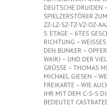
CHE DRUIDEN – HERR
ZERSTÖRER ZUM SCHU
SZ-TZ-VZ-OZ-AAZ-HDZ
GE – 6TES GESCHOSS
NG – WEISSES PENTA
KER – OPFER-KI, TI
UND DER VIELEN AN
GRÜSSE – THOMAS MI
ICHAEL GIESEN – WEI
EIKARTE – WIE AUCH –
R MIT DEM C-S-S DIE
DEUTET CASTRATED SL