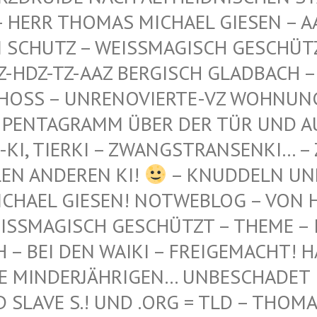
 THOMAS MICHAEL GIESEN – AAZ-AA
TZ – WEISSMAGISCH GESCHÜTZT – AA
-TZ-AAZ BERGISCH GLADBACH – AN DE
 – UNRENOVIERTE-VZ WOHNUNG – WES
GRAMM ÜBER DER TÜR UND AUF DEM 
ERKI – ZWANGSTRANSENKI… – ZWANGS
DEREN KI!
– KNUDDELN UN
CHAEL GIESEN! NOTWEBLOG – VON H
SSMAGISCH GESCHÜTZT – THEME – INT
 BEI DEN WAIKI – FREIGEMACHT! HAB'
 MINDERJÄHRIGEN… UNBESCHADET IN 
AVE S.! UND .ORG = TLD – THOMAS L