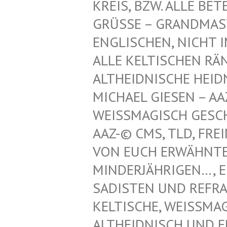
REIS, BZW. ALLE BET
GRÜSSE – GRANDMAST
NGLISCHEN, NICHT IM
LLE KELTISCHEN RÄN
LTHEIDNISCHE HEIDN
ICHAEL GIESEN – AAZ
EISSMAGISCH GESCHÜT
Z-© CMS, TLD, FREIM
N EUCH ERWÄHNTEN K
NDERJÄHRIGEN…, EINT
DISTEN UND REFRATHE
LTISCHE, WEISSMAGISC
IDNISCH UND ERZDRU