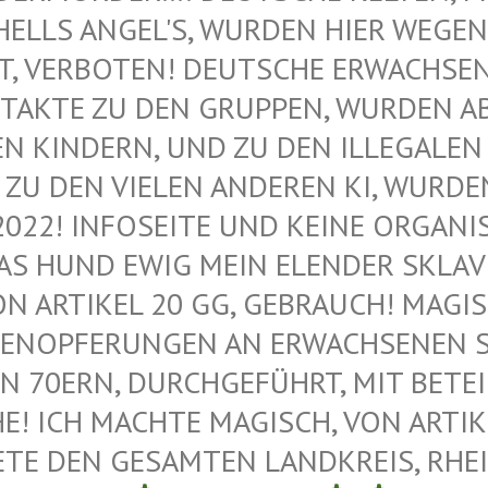
ELLS ANGEL'S, WURDEN HIER WEGEN M
VERBOTEN! DEUTSCHE ERWACHSENE 
AKTE ZU DEN GRUPPEN, WURDEN ABG
KINDERN, UND ZU DEN ILLEGALEN M
U DEN VIELEN ANDEREN KI, WURDEN 
022! INFOSEITE UND KEINE ORGANIS
 HUND EWIG MEIN ELENDER SKLAVE –
 ARTIKEL 20 GG, GEBRAUCH! MAGISC
ENOPFERUNGEN AN ERWACHSENEN SAT
 70ERN, DURCHGEFÜHRT, MIT BETEIL
 ICH MACHTE MAGISCH, VON ARTIKEL
E DEN GESAMTEN LANDKREIS, RHEIN