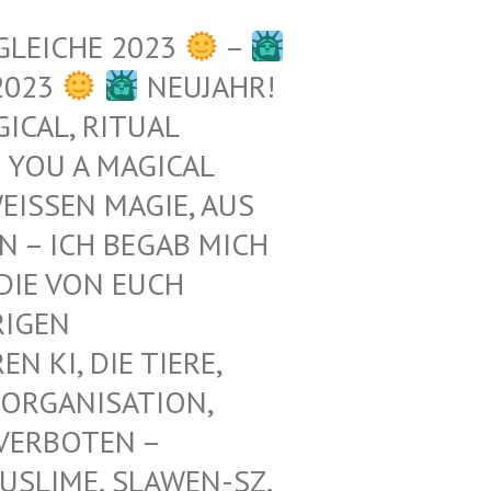
GLEICHE 2023
–
2023
NEUJAHR!
ICAL, RITUAL
 YOU A MAGICAL
ISSEN MAGIE, AUS D
– ICH BEGAB MICH M
E VON EUCH E
GEN Z
KI, DIE TIERE, N
ORGANISATION, G
RBOTEN – K
LIME, SLAWEN-SZ, A