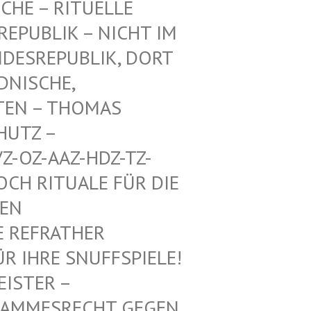
CHE – RITUELLE
PUBLIK – NICHT IM E
ESREPUBLIK, DORT A
ISCHE, A
EN – THOMAS M
TZ – W
-OZ-AAZ-HDZ-TZ-AA
 RITUALE FÜR DIE VO
 MI
REFRATHER SA
IHRE SNUFFSPIELE! KE
 – ALTHE
SRECHT GEGEN DEUTS