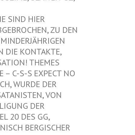
SIND HIER V
EBROCHEN, ZU DEN V
INDERJÄHRIGEN Z
DIE KONTAKTE, N
ATION! THEMES F
 C-S-S EXPECT NO M
H, WURDE DER L
ANISTEN, VON U
IGUNG DER K
 20 DES GG, G
ISCH BERGISCHER K