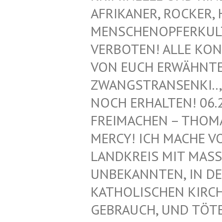
FRIKANER, ROCKER, H
ENSCHENOPFERKULT, 
ERBOTEN! ALLE KONT
ON EUCH ERWÄHNTEN 
WANGSTRANSENKI.., Z
OCH ERHALTEN! 06.2
REIMACHEN – THOMAS
ERCY! ICH MACHE VON
ANDKREIS MIT MASS
NBEKANNTEN, IN DEN
ATHOLISCHEN KIRCHE!
EBRAUCH, UND TÖTET