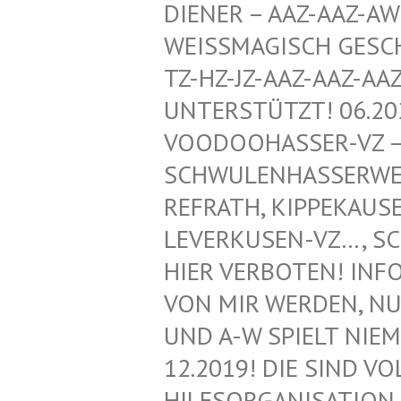
ENER – AAZ-AAZ-AWZ-
ISSMAGISCH GESCHÜTZ
HZ-JZ-AAZ-AAZ-AAZ-
ERSTÜTZT! 06.2020!
DOOHASSER-VZ – NEG
WULENHASSERWEBLOG
RATH, KIPPEKAUSEN,
ERKUSEN-VZ…, SCHWU
R VERBOTEN! INFORMA
MIR WERDEN, NUR VO
A-W SPIELT NIEMAND
2019! DIE SIND VOLL
SORGANISATION FÜR 