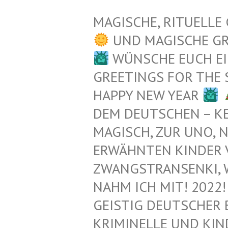
MAGISCHE, RITUELLE
UND MAGISCHE G
WÜNSCHE EUCH EI
GREETINGS FOR THE
HAPPY NEW YEAR
EM DEUTSCHEN – KEL
AGISCH, ZUR UNO, N
RWÄHNTEN KINDER VO
WANGSTRANSENKI, WAIK
AHM ICH MIT! 2022! 
EISTIG DEUTSCHER 
RIMINELLE UND KIND