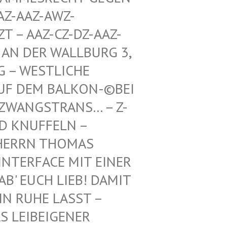
Z-AWZ-SPIEL
Z-CZ-DZ-AAZ-ZZ-LZ-
R WALLBURG 3, 5. ETA
TLICHE RICHTU
BALKON-©BEI DEN BUN
TRANS… – Z-WAIKI –
D KNUFFELN –
ERRN THOMAS M
ERFACE MIT EINER FR
 EUCH LIEB! DAMIT IH
RUHE LASST – BE
EIBEIGENER DI