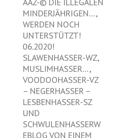
-© DIE ILLEGALEN MIN
DERJÄHRIGEN…, WER
DEN NOCH UNT
ERSTÜTZT! 06.
2020! SLA
WENHASSER-WZ, MUS
LIMHASSER…, VOO
DOOHASSER-VZ – N
EGERHASSER – LES
BENHASSER-SZ UND
SCH
WULENHASSERWEBL
OG VON EINEM SCH