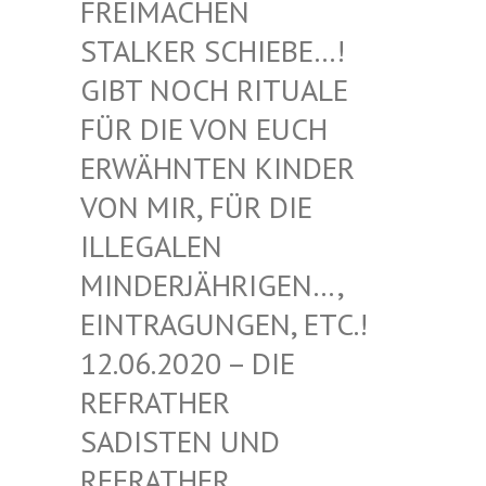
EIMACHEN ST
ALKER SCHIEBE…! GI
BT NOCH RITUALE FÜ
R DIE VON EUCH ER
WÄHNTEN KINDER VO
N MIR, FÜR DIE IL
LEGALEN MI
NDERJÄHRIGEN…, EI
NTRAGUNGEN, ETC.! 12
.06.2020 – DIE RE
FRATHER SA
DISTEN UND RE
FRATHER SA