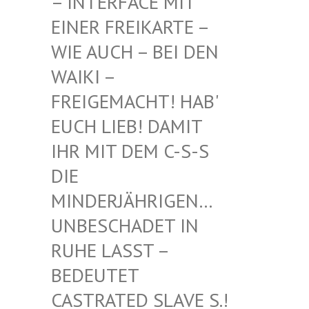
INTERFACE MIT EI
NER FREIKARTE – WI
E AUCH – BEI DEN WA
IKI – FR
EIGEMACHT! HAB' EU
CH LIEB! DAMIT IH
R MIT DEM C-S-S DI
E MI
NDERJÄHRIGEN… UN
BESCHADET IN RU
HE LASST – BE
DEUTET CA
STRATED SLAVE S.! UN