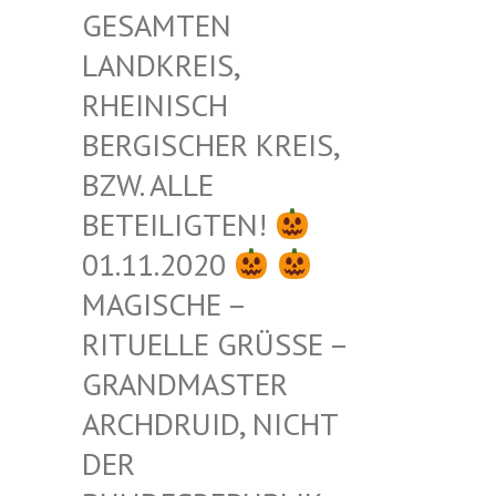
ESAMTEN L
ANDKREIS, R
HEINISCH B
ERGISCHER KREIS, B
ZW. ALLE B
ETEILIGTEN!
01.11.2020
MAGISCHE –
RITUELLE GRÜSSE – G
RANDMASTER A
RCHDRUID, NICHT D
ER B