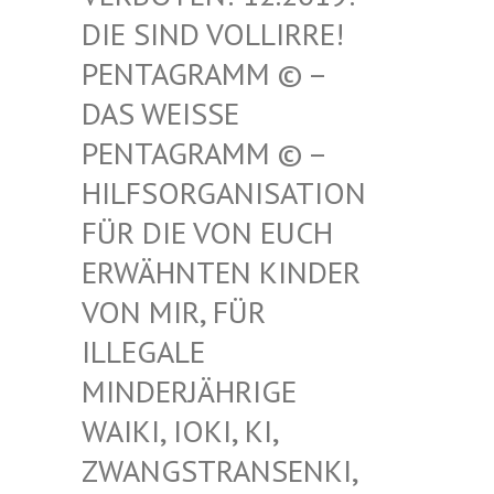
SIND VOLLIRRE! PEN
TAGRAMM © – DAS
WEISSE PENT
AGRAMM © – HILF
SORGANISATION FÜR
DIE VON EUCH ERWÄ
HNTEN KINDER VON
MIR, FÜR ILLE
GALE MIND
ERJÄHRIGE WAIK
I, IOKI, KI, ZWAN
GSTRANSENKI, UND