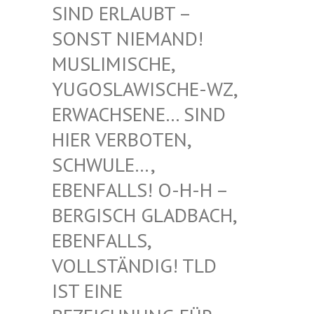
RLAUBT – SONST
NIEMAND! MUSLIM
ISCHE, YUGOSL
AWISCHE-WZ, ERWACH
SENE… SIND HIER V
ERBOTEN, SCHWUL
E…, EBENFA
LLS! O-H-H – BERGIS
CH GLADBACH, EBENFA
LLS, VOLLST
ÄNDIG! TLD IST EI
NE BEZEIC