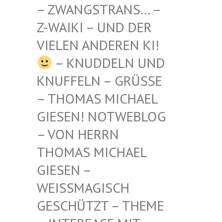
STRANS… – Z-WAIKI
– UND DER VIELEN
ANDEREN KI!
– KNUDDELN UND
KNUFFELN – GRÜSSE –
THOMAS MICHAEL G
IESEN! NOTWEBLOG –
VON HERRN T
HOMAS MICHAEL G
IESEN – W
EISSMAGISCH GE
SCHÜTZT – THEME –