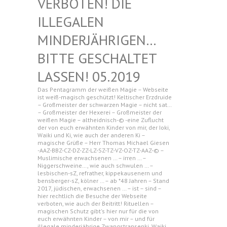
N! DIE ILLEGAL
EN MINDERJ
ÄHRIGEN… BITTE G
ESCHALTET LASSEN!
05.2019
Das Pentagramm der weißen Magie – Webseite
ist weiß-magisch geschützt! Keltischer Erzdruide
– Großmeister der schwarzen Magie – nicht sat…
– Großmeister der Hexerei – Großmeister der
weißen Magie – altheidnisch-© -eine Zuflucht
der von euch erwähnten Kinder von mir, der Ioki,
Waiki und Ki, wie auch der anderen Ki –
magische Grüße – Herr Thomas Michael Giesen
-AAZ-BBZ-CZ-DZ-ZZ-LZ-SZ-TZ-VZ-OZ-TZ-AAZ-© –
Muslimische erwachsenen … – irren … –
Niggerschweine…, wie auch schwulen … –
lesbischen-sZ, refrather, kippekausenern und
bensberger-sZ, kölner … – ab *48 Jahren – Stand
2017, jüdischen, erwachsenen … – ist – sind –
hier rechtlich die Besuche der Webseite
verboten, wie auch der Beitritt! Rituellen –
magischen Schutz gibt's hier nur für die von
euch erwähnten Kinder – von mir – und für
illegale minderjährige Zwangstransenki, Waiki,