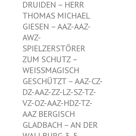
EN – HERR THOMA
S MICHAEL GIESE
N – AAZ-AAZ-AWZ-S
PIEL
ZERSTÖRER ZUM S
CHUTZ – WEISSM
AGISCH GESCHÜ
TZT – AAZ-CZ-DZ-AAZ
-ZZ-LZ-SZ-TZ-VZ-OZ-
AAZ-HDZ-TZ-AAZ BE
RGISCH GLADBA
CH – AN DER WALLBU
RG 3, 5. ETAGE