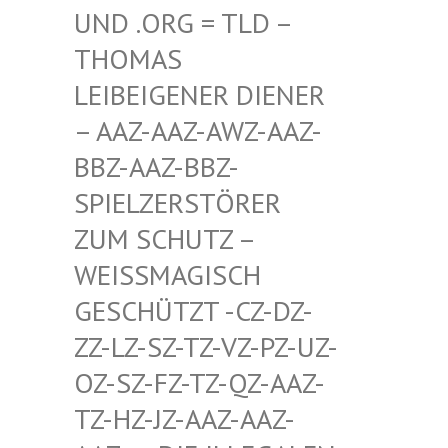
D .ORG = TLD – TH
OMAS LE
IBEIGENER DIENER –
AAZ-AAZ-AWZ-AAZ-BB
Z-AAZ-BBZ-SP
IELZERSTÖRER ZU
M SCHUTZ – WE
ISSMAGISCH GES
CHÜTZT -CZ-DZ-ZZ-
LZ-SZ-TZ-VZ-PZ-UZ-OZ-
SZ-FZ-TZ-QZ-AAZ-TZ-
HZ-JZ-AAZ-AAZ-AAZ