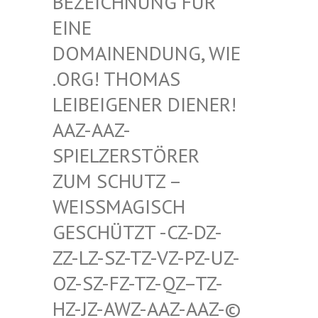
HNUNG FÜR EINE D
OMAIN
ENDUNG, WIE .ORG!
THOMAS LEIBEI
GENER DIENER! AAZ-AA
Z-SPIELZ
ERSTÖRER ZUM SC
HUTZ – WEISSMA
GISCH GESCHÜT
ZT -CZ-DZ-ZZ-LZ-S
Z-TZ-VZ-PZ-UZ-OZ-SZ-F
Z-TZ-QZ–TZ-HZ-JZ-A
WZ-AAZ-AAZ-© SCHWULE