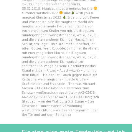
Ioki, Ki, und für die vielen anderen Ki,
03.02.2018! Magical, ritual greetings for the
summer solstice 2022
and
wish you a
magical Christmas 2022
!Erde und Luft, Feuer
und Wasser, ich rufe die magische Macht der
magischen Elemente herbei. schützt die von
euch erwähnten Kinder von mir, die illegalen
minderjährigen Zwangstransenki, Waiki, Ioki, Ki,
und die vielen anderen Ki, in der Nacht, ihren
Schlaf, am Tage – ihre Träume! Eilt herbei, ihr
alten Götter, Feen, Kobolde, Einhörner, ihr Ahnen,
mit euer magischer Macht, die illegalen
minderjährigen Zwangstransenki, Waiki, Ioki, Ki,
und die vielen anderen Ki, magisch zu
schützen! So, möge es sein! Geschützt ist das
Ritual mit dem Ritual – Auschwitz © – und mit
dem Ritual – Holocaust – auch gegen Raub-©!
Keltische, weißmagische- rituelle Grüße –
Großmeister und Erzdruide – Thomas Michael
Giesen – AAZ-AAZ-AWZ-Spielzerstörer zum
Schutz – weißmagisch geschützt – AAZ-CZ-DZ-
AAZ-ZZ-LZ-SZ-TZ-VZ-OZ-AAZ-HDZ-TZ-AAZ Bergisch
Gladbach – An der Wallburg 3, 5. Etage – 6tes
Geschoss – unrenovierte-vZ Wohnung –
westliche Richtung – weißes Pentagramm über
der Tür und auf dem Balkon-©