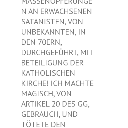
ASSENOPFERUNGEN
AN ERWACHSENEN S
ATANISTEN, VON U
NBEKANNTEN, IN D
EN 70ERN, D
URCHGEFÜHRT, MIT B
ETEILIGUNG DER K
ATHOLISCHEN K
IRCHE! ICH MACHTE M
AGISCH, VON A
RTIKEL 20 DES GG, G
EBRAUCH, UND T
ÖTETE DEN G