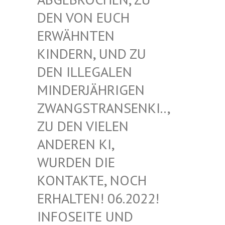
EN VON EUCH E
RWÄHNTEN K
INDERN, UND ZU D
EN ILLEGALEN M
INDERJÄHRIGEN Z
WANGSTRANSENKI.., Z
U DEN VIELEN A
NDEREN KI, W
URDEN DIE K
ONTAKTE, NOCH E
RHALTEN! 06.2022! I
NFOSEITE UND K