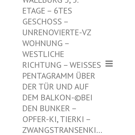
– 6TES GESCHO
SS – UNRENO
VIERTE-VZ WOHNUN
G – WESTLI
CHE RICHTU
NG – WEISSES PENTAGR
AMM ÜBER DER TÜR
UND AUF DEM BAL
KON-©BEI DEN BUN
KER – OPFER-K
I, TIERKI – ZWANGST
RANSENKI… – ZWANG