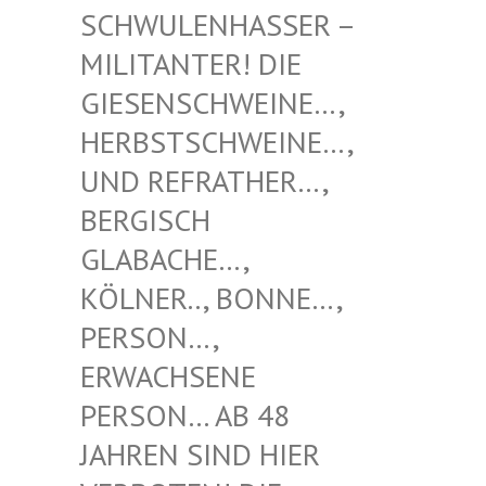
NHASSER – MILITAN
TER! DIE GIESENS
CHWEINE…, HERBSTS
CHWEINE…, UND REF
RATHER…, BERGISC
H GLABACH
E…, KÖLNER.
., BONNE…, PERSON…
, ERWACHS
ENE PERSON…
AB 48 JAHREN
SIND HIER VERBOTE