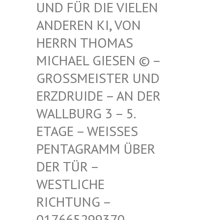
FÜR DIE VIELEN ANDE
REN KI, VON HERR
N THOMAS MICH
AEL GIESEN © – GROSS
MEISTER UND ERZDR
UIDE – AN DER WALLB
URG 3 – 5. ETAGE
– WEISSES PENTAG
RAMM ÜBER DER TÜ
R – WESTLI
CHE RICHTU
NG – 017665
299370 – MAIL –