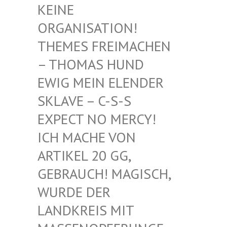
EINE O
RGANISATION! T
HEMES FREIMACHEN –
THOMAS HUND E
WIG MEIN ELENDER S
KLAVE – C-S-S E
XPECT NO MERCY! I
CH MACHE VON A
RTIKEL 20 GG, G
EBRAUCH! MAGISCH, W
URDE DER L
ANDKREIS MIT M