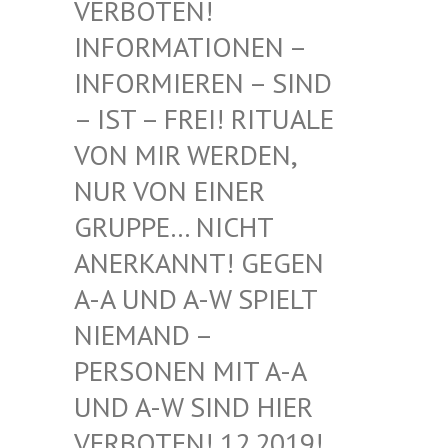
BOTEN! INF
ORMATIONEN – INF
ORMIEREN – SIND – I
ST – FREI! RITUALE VON
MIR WERDEN, NUR
VON EINER GRU
PPE… NICHT ANE
RKANNT! GEGEN A-A
UND A-W SPIELT NIE
MAND – PER
SONEN MIT A-A UND
A-W SIND HIER VER
BOTEN! 12.2019! DIE