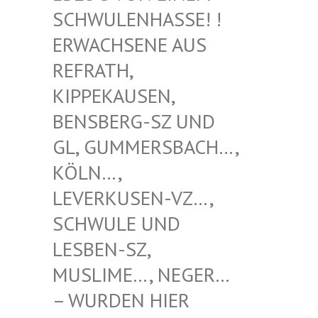
WULENHASSE! ! ERW
ACHSENE AUS REF
RATH, KIP
PEKAUSEN, BEN
SBERG-SZ UND GL,
GUMMERSBACH…, KÖL
N…, LEV
ERKUSEN-VZ…, SCH
WULE UND LES
BEN-SZ, MUS
LIME…, NEGER… – W
URDEN HIER VER