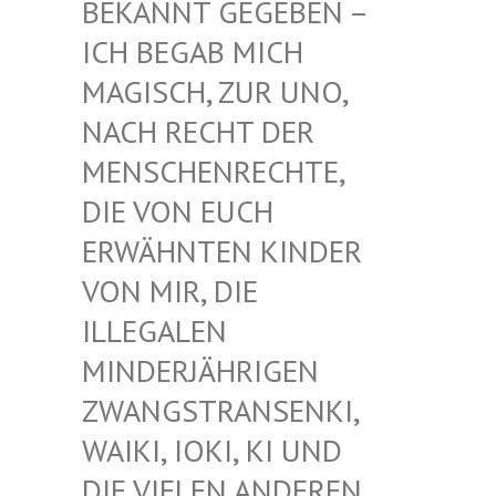
EKANNT GEGEBEN – I
CH BEGAB MICH M
AGISCH, ZUR UNO, N
ACH RECHT DER M
ENSCHENRECHTE, D
IE VON EUCH E
RWÄHNTEN KINDER V
ON MIR, DIE I
LLEGALEN M
INDERJÄHRIGEN Z
WANGSTRANSENKI, W
AIKI, IOKI, KI UND D
IE VIELEN ANDEREN K