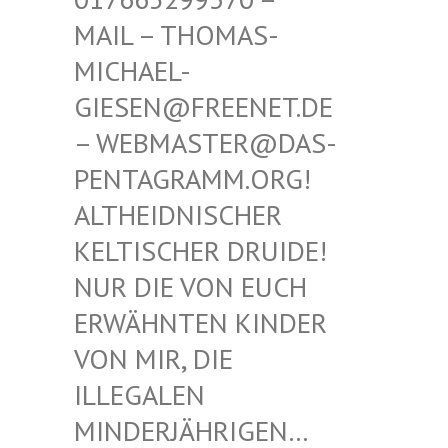
THOMAS-MICHAE
L-GIESEN
@FREENET.DE – WEBM
ASTER@DAS-PENTAG
RAMM.ORG! ALTHEI
DNISCHER KELTIS
CHER DRUIDE! NUR D
IE VON EUCH ERWÄHN
TEN KINDER VON MI
R, DIE ILLEGA
LEN MINDER
JÄHRIGEN… SIND E