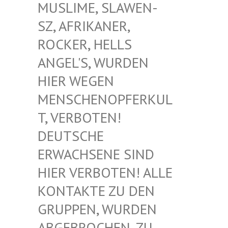
USLIME, SLAWEN-S
Z, AFRIKANER, R
OCKER, HELLS A
NGEL'S, WURDEN H
IER WEGEN M
ENSCHENOPFERKULT
, VERBOTEN! D
EUTSCHE E
RWACHSENE SIND H
IER VERBOTEN! ALLE K
ONTAKTE ZU DEN G
RUPPEN, WURDEN A
BGEBROCHEN, ZU D