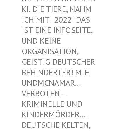
I, DIE TIERE, NAHM I
CH MIT! 2022! DAS I
ST EINE INFOSEITE, U
ND KEINE O
RGANISATION, G
EISTIG DEUTSCHER B
EHINDERTER! M-H U
NDMCNAMAR… V
ERBOTEN – K
RIMINELLE UND K
INDERMÖRDER…! D
EUTSCHE KELTEN, M