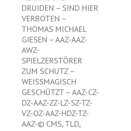
RUIDEN – SIND HIER V
ERBOTEN – T
HOMAS MICHAEL G
IESEN – AAZ-AAZ-A
WZ-S
PIELZERSTÖRER Z
UM SCHUTZ – W
EISSMAGISCH GE
SCHÜTZT – AAZ-CZ-DZ
-AAZ-ZZ-LZ-SZ-TZ-VZ
-OZ-AAZ-HDZ-TZ-AA
Z-© CMS, TLD, FR