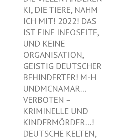
I, DIE TIERE, NAHM I
CH MIT! 2022! DAS I
ST EINE INFOSEITE, U
ND KEINE O
RGANISATION, G
EISTIG DEUTSCHER B
EHINDERTER! M-H U
NDMCNAMAR… V
ERBOTEN – K
RIMINELLE UND K
INDERMÖRDER…! D
EUTSCHE KELTEN, M