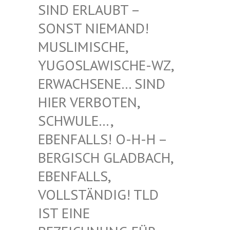
RLAUBT – SONST
NIEMAND! MUSLIM
ISCHE, YUGOSL
AWISCHE-WZ, ERWACH
SENE… SIND HIER V
ERBOTEN, SCHWUL
E…, EBENFA
LLS! O-H-H – BERGIS
CH GLADBACH, EBENFA
LLS, VOLLST
ÄNDIG! TLD IST EI
NE BEZEIC