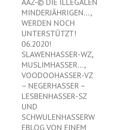
-© DIE ILLEGALEN MIN
DERJÄHRIGEN…, WER
DEN NOCH UNT
ERSTÜTZT! 06.
2020! SLA
WENHASSER-WZ, MUS
LIMHASSER…, VOO
DOOHASSER-VZ – N
EGERHASSER – LES
BENHASSER-SZ UND
SCH
WULENHASSERWEBL
OG VON EINEM SCH