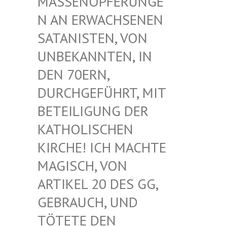
ASSENOPFERUNGEN
AN ERWACHSENEN S
ATANISTEN, VON U
NBEKANNTEN, IN D
EN 70ERN, D
URCHGEFÜHRT, MIT B
ETEILIGUNG DER K
ATHOLISCHEN K
IRCHE! ICH MACHTE M
AGISCH, VON A
RTIKEL 20 DES GG, G
EBRAUCH, UND T
ÖTETE DEN G