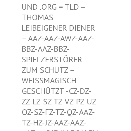
D .ORG = TLD – TH
OMAS LE
IBEIGENER DIENER –
AAZ-AAZ-AWZ-AAZ-BB
Z-AAZ-BBZ-SP
IELZERSTÖRER ZU
M SCHUTZ – WE
ISSMAGISCH GES
CHÜTZT -CZ-DZ-ZZ-
LZ-SZ-TZ-VZ-PZ-UZ-OZ-
SZ-FZ-TZ-QZ-AAZ-TZ-
HZ-JZ-AAZ-AAZ-AAZ