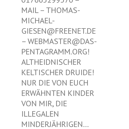
THOMAS-MICHAE
L-GIESEN
@FREENET.DE – WEBM
ASTER@DAS-PENTAG
RAMM.ORG! ALTHEI
DNISCHER KELTIS
CHER DRUIDE! NUR D
IE VON EUCH ERWÄHN
TEN KINDER VON MI
R, DIE ILLEGA
LEN MINDER
JÄHRIGEN… SIND E