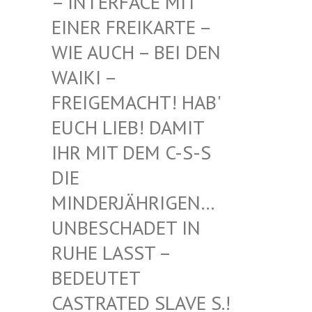
INTERFACE MIT EI
NER FREIKARTE – WI
E AUCH – BEI DEN WA
IKI – FR
EIGEMACHT! HAB' EU
CH LIEB! DAMIT IH
R MIT DEM C-S-S DI
E MI
NDERJÄHRIGEN… UN
BESCHADET IN RU
HE LASST – BE
DEUTET CA
STRATED SLAVE S.! UN