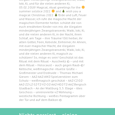
Ioki, Ki, und für die vielen anderen Ki,
03.02.2018! Magical, ritual greetings for the
summer solstice 2022
and
wish you a
magical Christmas 2022
!Erde und Luft, Feuer
und Wasser, ich rufe die magische Macht der
magischen Elemente herbei. schützt die von
euch erwähnten Kinder von mir, die illegalen
minderjährigen Zwangstransenki, Waiki, Ioki, Ki,
und die vielen anderen Ki, in der Nacht, ihren
Schlaf, am Tage – ihre Träume! Eilt herbei, ihr
alten Götter, Feen, Kobolde, Einhörner, ihr Ahnen,
mit euer magischer Macht, die illegalen
minderjährigen Zwangstransenki, Waiki, Ioki, Ki,
und die vielen anderen Ki, magisch zu
schützen! So, möge es sein! Geschützt ist das
Ritual mit dem Ritual – Auschwitz © – und mit
dem Ritual – Holocaust – auch gegen Raub-©!
Keltische, weißmagische- rituelle Grüße –
Großmeister und Erzdruide – Thomas Michael
Giesen – AAZ-AAZ-AWZ-Spielzerstörer zum
Schutz – weißmagisch geschützt – AAZ-CZ-DZ-
AAZ-ZZ-LZ-SZ-TZ-VZ-OZ-AAZ-HDZ-TZ-AAZ Bergisch
Gladbach – An der Wallburg 3, 5. Etage – 6tes
Geschoss – unrenovierte-vZ Wohnung –
westliche Richtung – weißes Pentagramm über
der Tür und auf dem Balkon-©