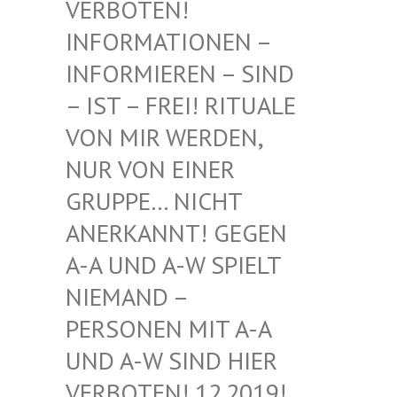
BOTEN! INF
ORMATIONEN – INF
ORMIEREN – SIND – I
ST – FREI! RITUALE VON
MIR WERDEN, NUR
VON EINER GRU
PPE… NICHT ANE
RKANNT! GEGEN A-A
UND A-W SPIELT NIE
MAND – PER
SONEN MIT A-A UND
A-W SIND HIER VER
BOTEN! 12.2019! DIE