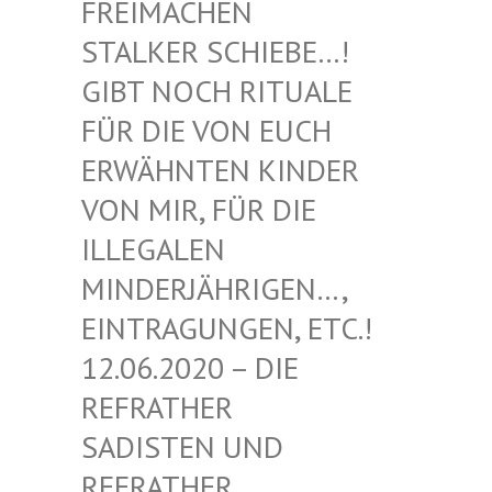
EIMACHEN ST
ALKER SCHIEBE…! GI
BT NOCH RITUALE FÜ
R DIE VON EUCH ER
WÄHNTEN KINDER VO
N MIR, FÜR DIE IL
LEGALEN MI
NDERJÄHRIGEN…, EI
NTRAGUNGEN, ETC.! 12
.06.2020 – DIE RE
FRATHER SA
DISTEN UND RE
FRATHER SA