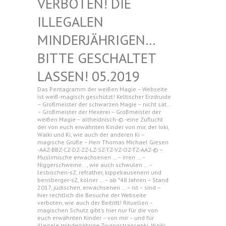
N! DIE ILLEGAL
EN MINDERJ
ÄHRIGEN… BITTE G
ESCHALTET LASSEN!
05.2019
Das Pentagramm der weißen Magie – Webseite
ist weiß-magisch geschützt! Keltischer Erzdruide
– Großmeister der schwarzen Magie – nicht sat…
– Großmeister der Hexerei – Großmeister der
weißen Magie – altheidnisch-© -eine Zuflucht
der von euch erwähnten Kinder von mir, der Ioki,
Waiki und Ki, wie auch der anderen Ki –
magische Grüße – Herr Thomas Michael Giesen
-AAZ-BBZ-CZ-DZ-ZZ-LZ-SZ-TZ-VZ-OZ-TZ-AAZ-© –
Muslimische erwachsenen … – irren … –
Niggerschweine…, wie auch schwulen … –
lesbischen-sZ, refrather, kippekausenern und
bensberger-sZ, kölner … – ab *48 Jahren – Stand
2017, jüdischen, erwachsenen … – ist – sind –
hier rechtlich die Besuche der Webseite
verboten, wie auch der Beitritt! Rituellen –
magischen Schutz gibt's hier nur für die von
euch erwähnten Kinder – von mir – und für
illegale minderjährige Zwangstransenki, Waiki,