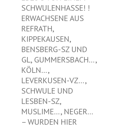
WULENHASSE! ! ERW
ACHSENE AUS REF
RATH, KIP
PEKAUSEN, BEN
SBERG-SZ UND GL,
GUMMERSBACH…, KÖL
N…, LEV
ERKUSEN-VZ…, SCH
WULE UND LES
BEN-SZ, MUS
LIME…, NEGER… – W
URDEN HIER VER