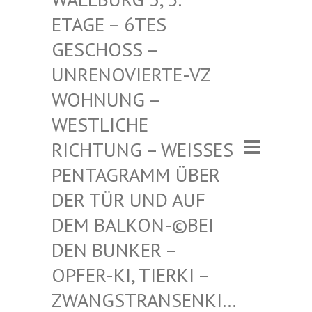
– 6TES GESCHO
SS – UNRENO
VIERTE-VZ WOHNUN
G – WESTLI
CHE RICHTU
NG – WEISSES PENTAGR
AMM ÜBER DER TÜR
UND AUF DEM BAL
KON-©BEI DEN BUN
KER – OPFER-K
I, TIERKI – ZWANGST
RANSENKI… – ZWANG