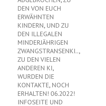
EN VON EUCH E
RWÄHNTEN K
INDERN, UND ZU D
EN ILLEGALEN M
INDERJÄHRIGEN Z
WANGSTRANSENKI.., Z
U DEN VIELEN A
NDEREN KI, W
URDEN DIE K
ONTAKTE, NOCH E
RHALTEN! 06.2022! I
NFOSEITE UND K