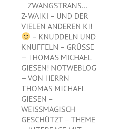
STRANS… – Z-WAIKI
– UND DER VIELEN
ANDEREN KI!
– KNUDDELN UND
KNUFFELN – GRÜSSE –
THOMAS MICHAEL G
IESEN! NOTWEBLOG –
VON HERRN T
HOMAS MICHAEL G
IESEN – W
EISSMAGISCH GE
SCHÜTZT – THEME –