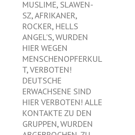
USLIME, SLAWEN-S
Z, AFRIKANER, R
OCKER, HELLS A
NGEL'S, WURDEN H
IER WEGEN M
ENSCHENOPFERKULT
, VERBOTEN! D
EUTSCHE E
RWACHSENE SIND H
IER VERBOTEN! ALLE K
ONTAKTE ZU DEN G
RUPPEN, WURDEN A
BGEBROCHEN, ZU D