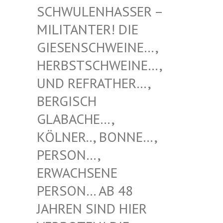
NHASSER – MILITAN
TER! DIE GIESENS
CHWEINE…, HERBSTS
CHWEINE…, UND REF
RATHER…, BERGISC
H GLABACH
E…, KÖLNER.
., BONNE…, PERSON…
, ERWACHS
ENE PERSON…
AB 48 JAHREN
SIND HIER VERBOTE