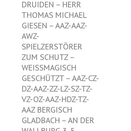
EN – HERR THOMA
S MICHAEL GIESE
N – AAZ-AAZ-AWZ-S
PIEL
ZERSTÖRER ZUM S
CHUTZ – WEISSM
AGISCH GESCHÜ
TZT – AAZ-CZ-DZ-AAZ
-ZZ-LZ-SZ-TZ-VZ-OZ-
AAZ-HDZ-TZ-AAZ BE
RGISCH GLADBA
CH – AN DER WALLBU
RG 3, 5. ETAGE