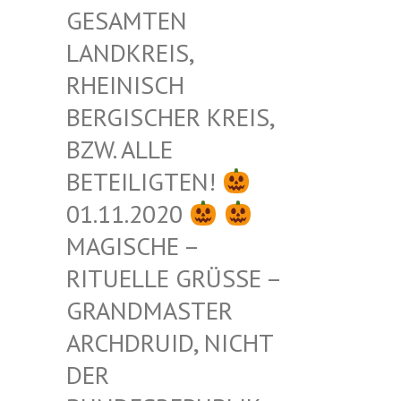
ESAMTEN L
ANDKREIS, R
HEINISCH B
ERGISCHER KREIS, B
ZW. ALLE B
ETEILIGTEN!
01.11.2020
MAGISCHE –
RITUELLE GRÜSSE – G
RANDMASTER A
RCHDRUID, NICHT D
ER B