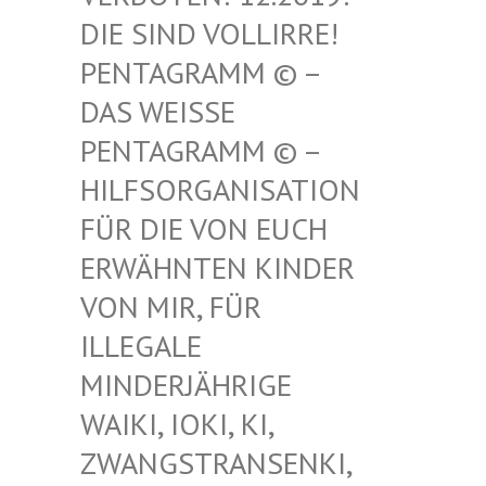
SIND VOLLIRRE! PEN
TAGRAMM © – DAS
WEISSE PENT
AGRAMM © – HILF
SORGANISATION FÜR
DIE VON EUCH ERWÄ
HNTEN KINDER VON
MIR, FÜR ILLE
GALE MIND
ERJÄHRIGE WAIK
I, IOKI, KI, ZWAN
GSTRANSENKI, UND