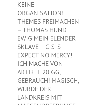
EINE O
RGANISATION! T
HEMES FREIMACHEN –
THOMAS HUND E
WIG MEIN ELENDER S
KLAVE – C-S-S E
XPECT NO MERCY! I
CH MACHE VON A
RTIKEL 20 GG, G
EBRAUCH! MAGISCH, W
URDE DER L
ANDKREIS MIT M