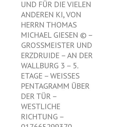
FÜR DIE VIELEN ANDE
REN KI, VON HERR
N THOMAS MICH
AEL GIESEN © – GROSS
MEISTER UND ERZDR
UIDE – AN DER WALLB
URG 3 – 5. ETAGE
– WEISSES PENTAG
RAMM ÜBER DER TÜ
R – WESTLI
CHE RICHTU
NG – 017665
299370 – MAIL –