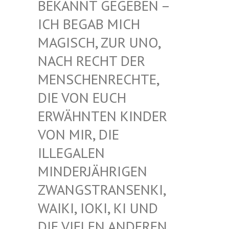
EKANNT GEGEBEN – I
CH BEGAB MICH M
AGISCH, ZUR UNO, N
ACH RECHT DER M
ENSCHENRECHTE, D
IE VON EUCH E
RWÄHNTEN KINDER V
ON MIR, DIE I
LLEGALEN M
INDERJÄHRIGEN Z
WANGSTRANSENKI, W
AIKI, IOKI, KI UND D
IE VIELEN ANDEREN K