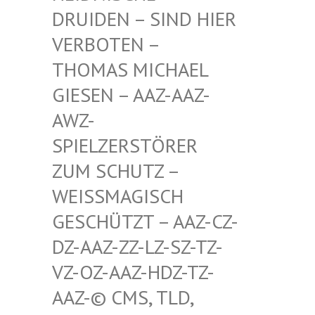
RUIDEN – SIND HIER V
ERBOTEN – T
HOMAS MICHAEL G
IESEN – AAZ-AAZ-A
WZ-S
PIELZERSTÖRER Z
UM SCHUTZ – W
EISSMAGISCH GE
SCHÜTZT – AAZ-CZ-DZ
-AAZ-ZZ-LZ-SZ-TZ-VZ
-OZ-AAZ-HDZ-TZ-AA
Z-© CMS, TLD, FR