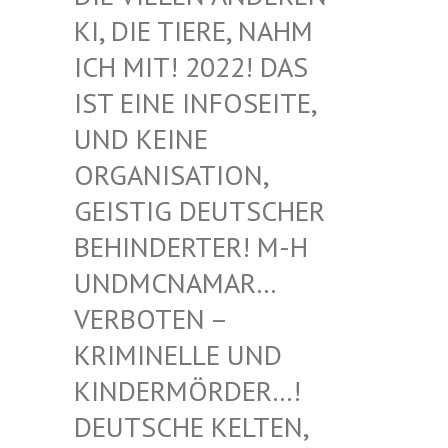
I, DIE TIERE, NAHM I
CH MIT! 2022! DAS I
ST EINE INFOSEITE, U
ND KEINE O
RGANISATION, G
EISTIG DEUTSCHER B
EHINDERTER! M-H U
NDMCNAMAR… V
ERBOTEN – K
RIMINELLE UND K
INDERMÖRDER…! D
EUTSCHE KELTEN, M