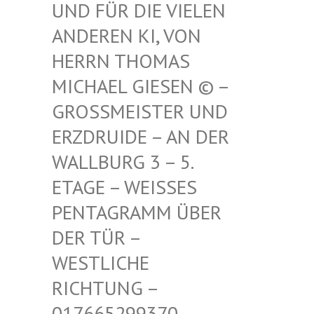
FÜR DIE VIELEN ANDE
REN KI, VON HERR
N THOMAS MICH
AEL GIESEN © – GROSS
MEISTER UND ERZDR
UIDE – AN DER WALLB
URG 3 – 5. ETAGE
– WEISSES PENTAG
RAMM ÜBER DER TÜ
R – WESTLI
CHE RICHTU
NG – 017665
299370 – MAIL –