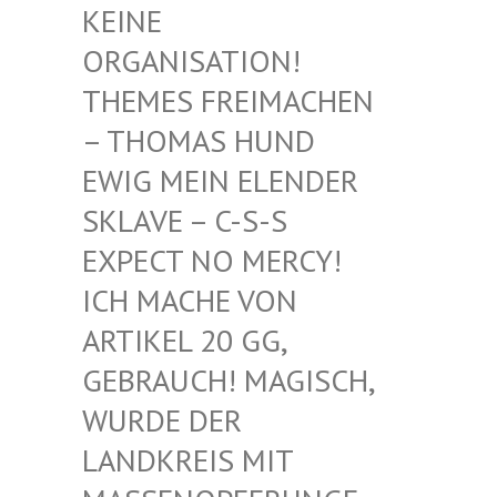
EINE O
RGANISATION! T
HEMES FREIMACHEN –
THOMAS HUND E
WIG MEIN ELENDER S
KLAVE – C-S-S E
XPECT NO MERCY! I
CH MACHE VON A
RTIKEL 20 GG, G
EBRAUCH! MAGISCH, W
URDE DER L
ANDKREIS MIT M