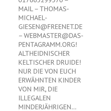
THOMAS-MICHAE
L-GIESEN
@FREENET.DE – WEBM
ASTER@DAS-PENTAG
RAMM.ORG! ALTHEI
DNISCHER KELTIS
CHER DRUIDE! NUR D
IE VON EUCH ERWÄHN
TEN KINDER VON MI
R, DIE ILLEGA
LEN MINDER
JÄHRIGEN… SIND E