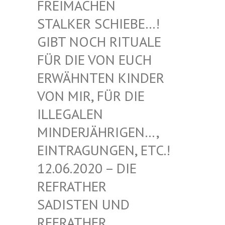
EIMACHEN ST
ALKER SCHIEBE…! GI
BT NOCH RITUALE FÜ
R DIE VON EUCH ER
WÄHNTEN KINDER VO
N MIR, FÜR DIE IL
LEGALEN MI
NDERJÄHRIGEN…, EI
NTRAGUNGEN, ETC.! 12
.06.2020 – DIE RE
FRATHER SA
DISTEN UND RE
FRATHER SA