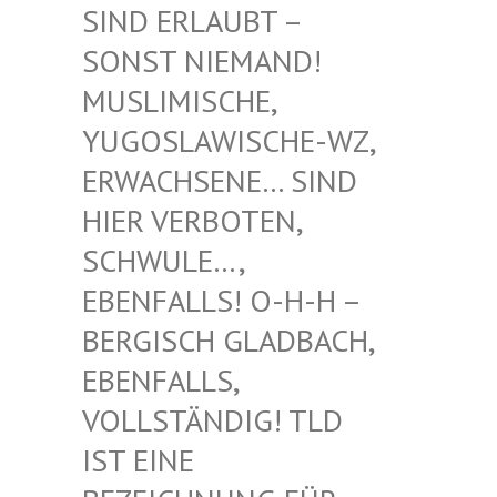
RLAUBT – SONST
NIEMAND! MUSLIM
ISCHE, YUGOSL
AWISCHE-WZ, ERWACH
SENE… SIND HIER V
ERBOTEN, SCHWUL
E…, EBENFA
LLS! O-H-H – BERGIS
CH GLADBACH, EBENFA
LLS, VOLLST
ÄNDIG! TLD IST EI
NE BEZEIC