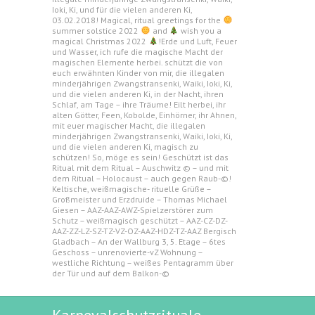
Ioki, Ki, und für die vielen anderen Ki,
03.02.2018! Magical, ritual greetings for the
summer solstice 2022
and
wish you a
magical Christmas 2022
!Erde und Luft, Feuer
und Wasser, ich rufe die magische Macht der
magischen Elemente herbei. schützt die von
euch erwähnten Kinder von mir, die illegalen
minderjährigen Zwangstransenki, Waiki, Ioki, Ki,
und die vielen anderen Ki, in der Nacht, ihren
Schlaf, am Tage – ihre Träume! Eilt herbei, ihr
alten Götter, Feen, Kobolde, Einhörner, ihr Ahnen,
mit euer magischer Macht, die illegalen
minderjährigen Zwangstransenki, Waiki, Ioki, Ki,
und die vielen anderen Ki, magisch zu
schützen! So, möge es sein! Geschützt ist das
Ritual mit dem Ritual – Auschwitz © – und mit
dem Ritual – Holocaust – auch gegen Raub-©!
Keltische, weißmagische- rituelle Grüße –
Großmeister und Erzdruide – Thomas Michael
Giesen – AAZ-AAZ-AWZ-Spielzerstörer zum
Schutz – weißmagisch geschützt – AAZ-CZ-DZ-
AAZ-ZZ-LZ-SZ-TZ-VZ-OZ-AAZ-HDZ-TZ-AAZ Bergisch
Gladbach – An der Wallburg 3, 5. Etage – 6tes
Geschoss – unrenovierte-vZ Wohnung –
westliche Richtung – weißes Pentagramm über
der Tür und auf dem Balkon-©