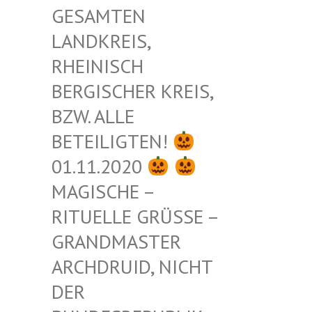
ESAMTEN L
ANDKREIS, R
HEINISCH B
ERGISCHER KREIS, B
ZW. ALLE B
ETEILIGTEN!
01.11.2020
MAGISCHE –
RITUELLE GRÜSSE – G
RANDMASTER A
RCHDRUID, NICHT D
ER B