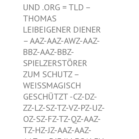
D .ORG = TLD – TH
OMAS LE
IBEIGENER DIENER –
AAZ-AAZ-AWZ-AAZ-BB
Z-AAZ-BBZ-SP
IELZERSTÖRER ZU
M SCHUTZ – WE
ISSMAGISCH GES
CHÜTZT -CZ-DZ-ZZ-
LZ-SZ-TZ-VZ-PZ-UZ-OZ-
SZ-FZ-TZ-QZ-AAZ-TZ-
HZ-JZ-AAZ-AAZ-AAZ