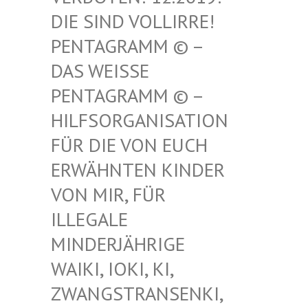
SIND VOLLIRRE! PEN
TAGRAMM © – DAS
WEISSE PENT
AGRAMM © – HILF
SORGANISATION FÜR
DIE VON EUCH ERWÄ
HNTEN KINDER VON
MIR, FÜR ILLE
GALE MIND
ERJÄHRIGE WAIK
I, IOKI, KI, ZWAN
GSTRANSENKI, UND