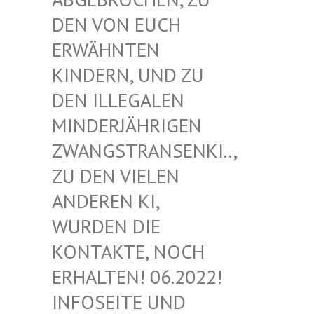
EN VON EUCH E
RWÄHNTEN K
INDERN, UND ZU D
EN ILLEGALEN M
INDERJÄHRIGEN Z
WANGSTRANSENKI.., Z
U DEN VIELEN A
NDEREN KI, W
URDEN DIE K
ONTAKTE, NOCH E
RHALTEN! 06.2022! I
NFOSEITE UND K