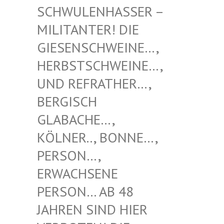
NHASSER – MILITAN
TER! DIE GIESENS
CHWEINE…, HERBSTS
CHWEINE…, UND REF
RATHER…, BERGISC
H GLABACH
E…, KÖLNER.
., BONNE…, PERSON…
, ERWACHS
ENE PERSON…
AB 48 JAHREN
SIND HIER VERBOTE