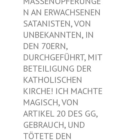
ASSENOPFERUNGEN
AN ERWACHSENEN S
ATANISTEN, VON U
NBEKANNTEN, IN D
EN 70ERN, D
URCHGEFÜHRT, MIT B
ETEILIGUNG DER K
ATHOLISCHEN K
IRCHE! ICH MACHTE M
AGISCH, VON A
RTIKEL 20 DES GG, G
EBRAUCH, UND T
ÖTETE DEN G