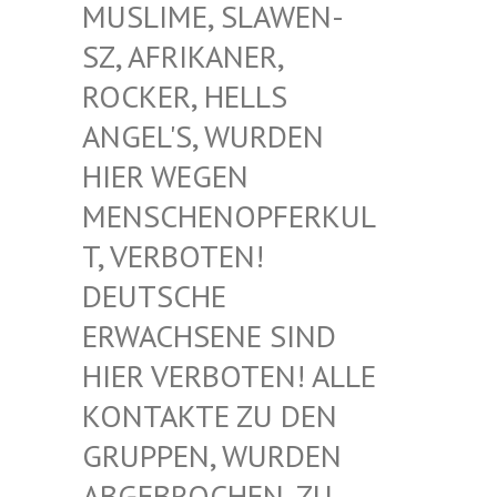
USLIME, SLAWEN-S
Z, AFRIKANER, R
OCKER, HELLS A
NGEL'S, WURDEN H
IER WEGEN M
ENSCHENOPFERKULT
, VERBOTEN! D
EUTSCHE E
RWACHSENE SIND H
IER VERBOTEN! ALLE K
ONTAKTE ZU DEN G
RUPPEN, WURDEN A
BGEBROCHEN, ZU D