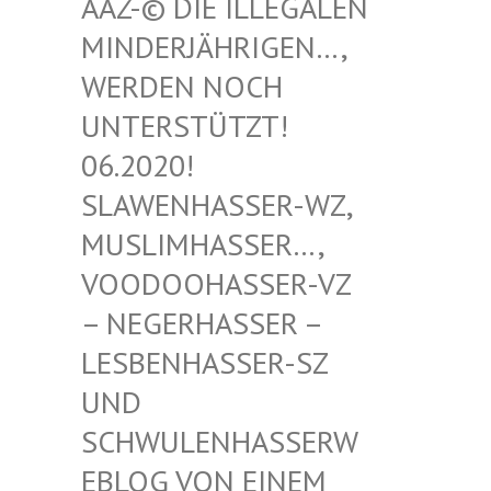
-© DIE ILLEGALEN MIN
DERJÄHRIGEN…, WER
DEN NOCH UNT
ERSTÜTZT! 06.
2020! SLA
WENHASSER-WZ, MUS
LIMHASSER…, VOO
DOOHASSER-VZ – N
EGERHASSER – LES
BENHASSER-SZ UND
SCH
WULENHASSERWEBL
OG VON EINEM SCH