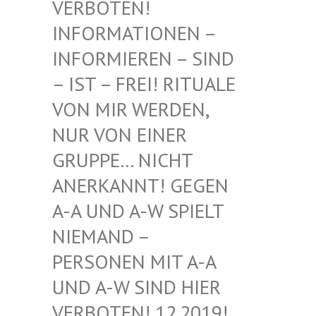
BOTEN! INF
ORMATIONEN – INF
ORMIEREN – SIND – I
ST – FREI! RITUALE VON
MIR WERDEN, NUR
VON EINER GRU
PPE… NICHT ANE
RKANNT! GEGEN A-A
UND A-W SPIELT NIE
MAND – PER
SONEN MIT A-A UND
A-W SIND HIER VER
BOTEN! 12.2019! DIE