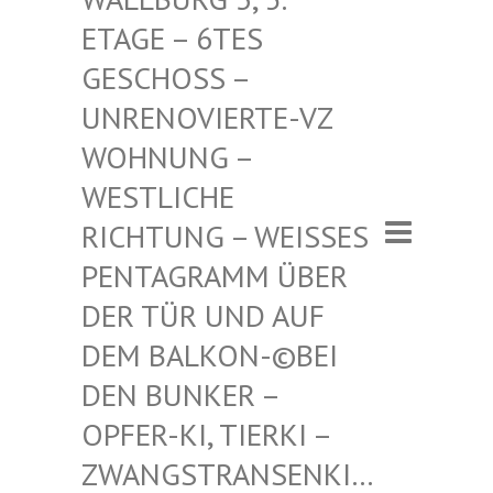
– 6TES GESCHO
SS – UNRENO
VIERTE-VZ WOHNUN
G – WESTLI
CHE RICHTU
NG – WEISSES PENTAGR
AMM ÜBER DER TÜR
UND AUF DEM BAL
KON-©BEI DEN BUN
KER – OPFER-K
I, TIERKI – ZWANGST
RANSENKI… – ZWANG