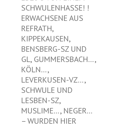
WULENHASSE! ! ERW
ACHSENE AUS REF
RATH, KIP
PEKAUSEN, BEN
SBERG-SZ UND GL,
GUMMERSBACH…, KÖL
N…, LEV
ERKUSEN-VZ…, SCH
WULE UND LES
BEN-SZ, MUS
LIME…, NEGER… – W
URDEN HIER VER