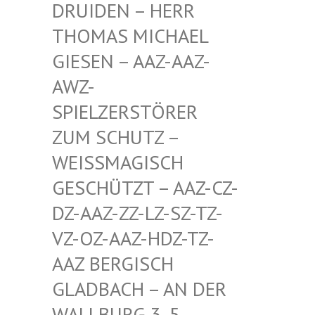
EN – HERR THOMA
S MICHAEL GIESE
N – AAZ-AAZ-AWZ-S
PIEL
ZERSTÖRER ZUM S
CHUTZ – WEISSM
AGISCH GESCHÜ
TZT – AAZ-CZ-DZ-AAZ
-ZZ-LZ-SZ-TZ-VZ-OZ-
AAZ-HDZ-TZ-AAZ BE
RGISCH GLADBA
CH – AN DER WALLBU
RG 3, 5. ETAGE