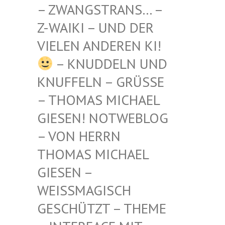
STRANS… – Z-WAIKI
– UND DER VIELEN
ANDEREN KI!
– KNUDDELN UND
KNUFFELN – GRÜSSE –
THOMAS MICHAEL G
IESEN! NOTWEBLOG –
VON HERRN T
HOMAS MICHAEL G
IESEN – W
EISSMAGISCH GE
SCHÜTZT – THEME –