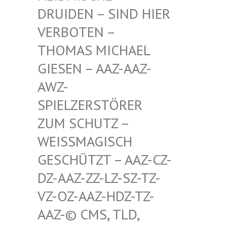
RUIDEN – SIND HIER V
ERBOTEN – T
HOMAS MICHAEL G
IESEN – AAZ-AAZ-A
WZ-S
PIELZERSTÖRER Z
UM SCHUTZ – W
EISSMAGISCH GE
SCHÜTZT – AAZ-CZ-DZ
-AAZ-ZZ-LZ-SZ-TZ-VZ
-OZ-AAZ-HDZ-TZ-AA
Z-© CMS, TLD, FR