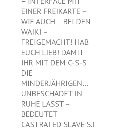
INTERFACE MIT EI
NER FREIKARTE – WI
E AUCH – BEI DEN WA
IKI – FR
EIGEMACHT! HAB' EU
CH LIEB! DAMIT IH
R MIT DEM C-S-S DI
E MI
NDERJÄHRIGEN… UN
BESCHADET IN RU
HE LASST – BE
DEUTET CA
STRATED SLAVE S.! UN