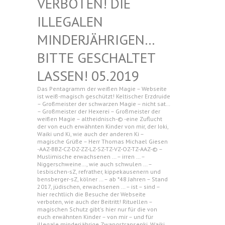
N! DIE ILLEGAL
EN MINDERJ
ÄHRIGEN… BITTE G
ESCHALTET LASSEN!
05.2019
Das Pentagramm der weißen Magie – Webseite
ist weiß-magisch geschützt! Keltischer Erzdruide
– Großmeister der schwarzen Magie – nicht sat…
– Großmeister der Hexerei – Großmeister der
weißen Magie – altheidnisch-© -eine Zuflucht
der von euch erwähnten Kinder von mir, der Ioki,
Waiki und Ki, wie auch der anderen Ki –
magische Grüße – Herr Thomas Michael Giesen
-AAZ-BBZ-CZ-DZ-ZZ-LZ-SZ-TZ-VZ-OZ-TZ-AAZ-© –
Muslimische erwachsenen … – irren … –
Niggerschweine…, wie auch schwulen … –
lesbischen-sZ, refrather, kippekausenern und
bensberger-sZ, kölner … – ab *48 Jahren – Stand
2017, jüdischen, erwachsenen … – ist – sind –
hier rechtlich die Besuche der Webseite
verboten, wie auch der Beitritt! Rituellen –
magischen Schutz gibt's hier nur für die von
euch erwähnten Kinder – von mir – und für
illegale minderjährige Zwangstransenki, Waiki,