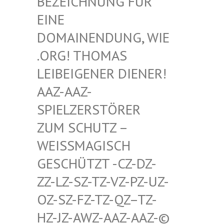
HNUNG FÜR EINE D
OMAIN
ENDUNG, WIE .ORG!
THOMAS LEIBEI
GENER DIENER! AAZ-AA
Z-SPIELZ
ERSTÖRER ZUM SC
HUTZ – WEISSMA
GISCH GESCHÜT
ZT -CZ-DZ-ZZ-LZ-S
Z-TZ-VZ-PZ-UZ-OZ-SZ-F
Z-TZ-QZ–TZ-HZ-JZ-A
WZ-AAZ-AAZ-© SCHWULE