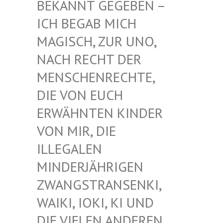
EKANNT GEGEBEN – I
CH BEGAB MICH M
AGISCH, ZUR UNO, N
ACH RECHT DER M
ENSCHENRECHTE, D
IE VON EUCH E
RWÄHNTEN KINDER V
ON MIR, DIE I
LLEGALEN M
INDERJÄHRIGEN Z
WANGSTRANSENKI, W
AIKI, IOKI, KI UND D
IE VIELEN ANDEREN K