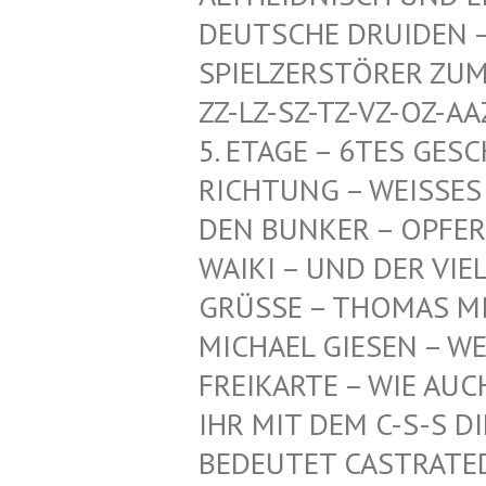
CHE DRUIDEN – HERR
ZERSTÖRER ZUM SCHU
SZ-TZ-VZ-OZ-AAZ-HDZ
GE – 6TES GESCHOSS
NG – WEISSES PENTA
KER – OPFER-KI, TI
UND DER VIELEN AN
GRÜSSE – THOMAS MI
ICHAEL GIESEN – WEI
EIKARTE – WIE AUCH –
R MIT DEM C-S-S DIE
DEUTET CASTRATED SL