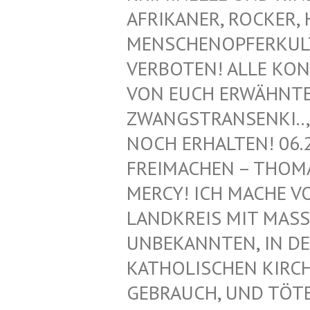
FRIKANER, ROCKER, H
ENSCHENOPFERKULT, 
ERBOTEN! ALLE KONT
ON EUCH ERWÄHNTEN 
WANGSTRANSENKI.., Z
OCH ERHALTEN! 06.2
REIMACHEN – THOMAS
ERCY! ICH MACHE VON
ANDKREIS MIT MASS
NBEKANNTEN, IN DEN
ATHOLISCHEN KIRCHE!
EBRAUCH, UND TÖTET