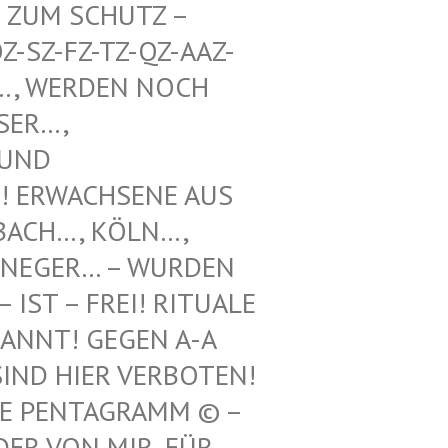
UM SCHUTZ – WE
Z-FZ-TZ-QZ-AAZ-TZ-
WERDEN NOCH UNT
, VOO
 SCH
WACHSENE AUS REF
H…, KÖLN…, LEV
GER… – WURDEN HIE
 – FREI! RITUALE VON
! GEGEN A-A UND
 HIER VERBOTEN! 12.
ENTAGRAMM © – HILF
N MIR, FÜR ILLE