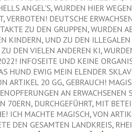
ELLS ANGEL'S, WURDEN HIER WEGEN M
VERBOTEN! DEUTSCHE ERWACHSENE 
AKTE ZU DEN GRUPPEN, WURDEN ABG
KINDERN, UND ZU DEN ILLEGALEN M
U DEN VIELEN ANDEREN KI, WURDEN 
022! INFOSEITE UND KEINE ORGANIS
 HUND EWIG MEIN ELENDER SKLAVE –
 ARTIKEL 20 GG, GEBRAUCH! MAGISC
ENOPFERUNGEN AN ERWACHSENEN SAT
 70ERN, DURCHGEFÜHRT, MIT BETEIL
 ICH MACHTE MAGISCH, VON ARTIKEL
E DEN GESAMTEN LANDKREIS, RHEIN