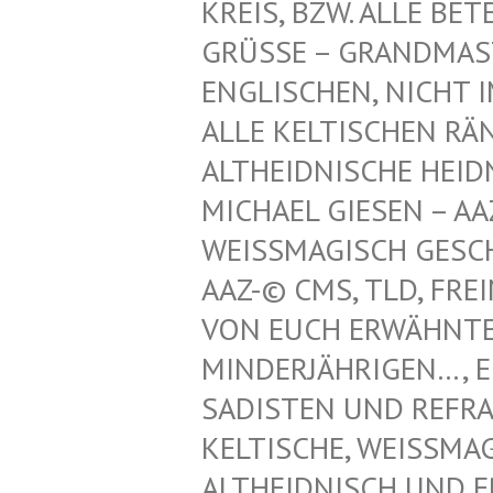
REIS, BZW. ALLE BET
GRÜSSE – GRANDMAST
NGLISCHEN, NICHT IM
LLE KELTISCHEN RÄN
LTHEIDNISCHE HEIDN
ICHAEL GIESEN – AAZ
EISSMAGISCH GESCHÜT
Z-© CMS, TLD, FREIM
N EUCH ERWÄHNTEN K
NDERJÄHRIGEN…, EINT
DISTEN UND REFRATHE
LTISCHE, WEISSMAGISC
IDNISCH UND ERZDRU