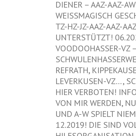
ENER – AAZ-AAZ-AWZ-
ISSMAGISCH GESCHÜTZ
HZ-JZ-AAZ-AAZ-AAZ-
ERSTÜTZT! 06.2020!
DOOHASSER-VZ – NEG
WULENHASSERWEBLOG
RATH, KIPPEKAUSEN,
ERKUSEN-VZ…, SCHWU
R VERBOTEN! INFORMA
MIR WERDEN, NUR VO
A-W SPIELT NIEMAND
2019! DIE SIND VOLL
SORGANISATION FÜR 