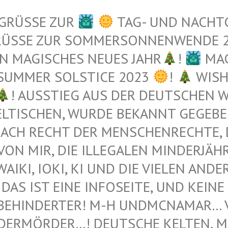
 GRÜSSE ZUR
TAG- UND NACHT
RÜSSE ZUR SOMMERSONNENWENDE 
N MAGISCHES NEUES JAHR
!
MAG
 SUMMER SOLSTICE 2023
!
WISH
! AUSSTIEG AUS DER DEUTSCHEN WE
TISCHEN, WURDE BEKANNT GEGEBEN 
ACH RECHT DER MENSCHENRECHTE, DI
N MIR, DIE ILLEGALEN MINDERJÄHRI
I, IOKI, KI UND DIE VIELEN ANDEREN 
DAS IST EINE INFOSEITE, UND KEINE 
BEHINDERTER! M-H UNDMCNAMAR… VE
ERMÖRDER…! DEUTSCHE KELTEN, MUS