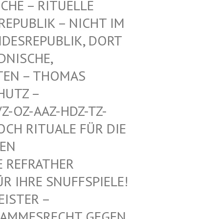
CHE – RITUELLE
PUBLIK – NICHT IM E
ESREPUBLIK, DORT A
ISCHE, A
EN – THOMAS M
TZ – W
-OZ-AAZ-HDZ-TZ-AA
 RITUALE FÜR DIE VO
 MI
REFRATHER SA
IHRE SNUFFSPIELE! KE
 – ALTHE
SRECHT GEGEN DEUTS