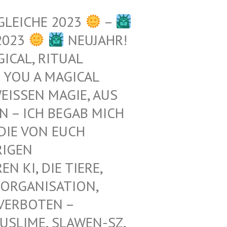
GLEICHE 2023
–
2023
NEUJAHR!
ICAL, RITUAL
 YOU A MAGICAL
ISSEN MAGIE, AUS D
– ICH BEGAB MICH M
E VON EUCH E
GEN Z
KI, DIE TIERE, N
ORGANISATION, G
RBOTEN – K
LIME, SLAWEN-SZ, A