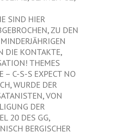
SIND HIER V
EBROCHEN, ZU DEN V
INDERJÄHRIGEN Z
DIE KONTAKTE, N
ATION! THEMES F
 C-S-S EXPECT NO M
H, WURDE DER L
ANISTEN, VON U
IGUNG DER K
 20 DES GG, G
ISCH BERGISCHER K