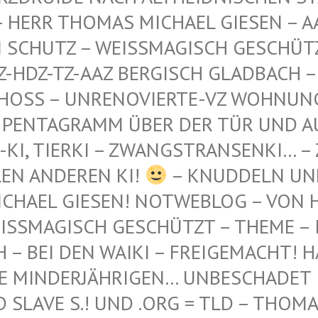
 THOMAS MICHAEL GIESEN – AAZ-AA
TZ – WEISSMAGISCH GESCHÜTZT – AA
-TZ-AAZ BERGISCH GLADBACH – AN DE
 – UNRENOVIERTE-VZ WOHNUNG – WES
GRAMM ÜBER DER TÜR UND AUF DEM 
ERKI – ZWANGSTRANSENKI… – ZWANGS
DEREN KI!
– KNUDDELN UN
CHAEL GIESEN! NOTWEBLOG – VON H
SSMAGISCH GESCHÜTZT – THEME – INT
 BEI DEN WAIKI – FREIGEMACHT! HAB'
 MINDERJÄHRIGEN… UNBESCHADET IN 
AVE S.! UND .ORG = TLD – THOMAS L