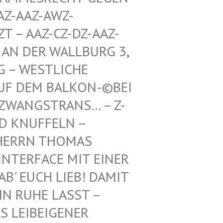
Z-AWZ-SPIEL
Z-CZ-DZ-AAZ-ZZ-LZ-
R WALLBURG 3, 5. ETA
TLICHE RICHTU
BALKON-©BEI DEN BUN
TRANS… – Z-WAIKI –
D KNUFFELN –
ERRN THOMAS M
ERFACE MIT EINER FR
 EUCH LIEB! DAMIT IH
RUHE LASST – BE
EIBEIGENER DI