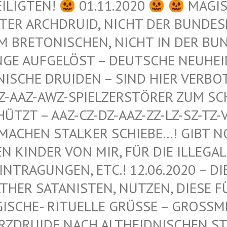
EILIGTEN!
01.11.2020
MAGIS
ER ARCHDRUID, NICHT DER BUNDESRE
 BRETONISCHEN, NICHT IN DER BUND
GE AUFGELÖST – DEUTSCHE NEUHEIDN
ISCHE DRUIDEN – SIND HIER VERBOT
-AAZ-AWZ-SPIELZERSTÖRER ZUM SCHU
ZT – AAZ-CZ-DZ-AAZ-ZZ-LZ-SZ-TZ-VZ
ACHEN STALKER SCHIEBE…! GIBT NOCH
INDER VON MIR, FÜR DIE ILLEGALEN
RAGUNGEN, ETC.! 12.06.2020 – DIE 
R SATANISTEN, NUTZEN, DIESE FÜR 
HE- RITUELLE GRÜSSE – GROSSMEISTER
IDE NACH ALTHEIDNISCHEN STAMME