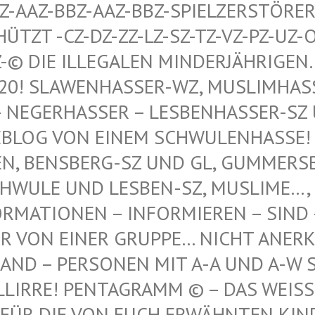
AAZ-BBZ-AAZ-BBZ-SPIELZERSTÖRER Z
T -CZ-DZ-ZZ-LZ-SZ-TZ-VZ-PZ-UZ-OZ-S
© DIE ILLEGALEN MINDERJÄHRIGEN…, 
 SLAWENHASSER-WZ, MUSLIMHASSER…
ERHASSER – LESBENHASSER-SZ UND
 VON EINEM SCHWULENHASSE! ! ER
 BENSBERG-SZ UND GL, GUMMERSBAC
LE UND LESBEN-SZ, MUSLIME…, NE
TIONEN – INFORMIEREN – SIND – IST
N EINER GRUPPE… NICHT ANERKANNT
 – PERSONEN MIT A-A UND A-W SIND
IRRE! PENTAGRAMM © – DAS WEISSE P
DIE VON EUCH ERWÄHNTEN KINDER VO