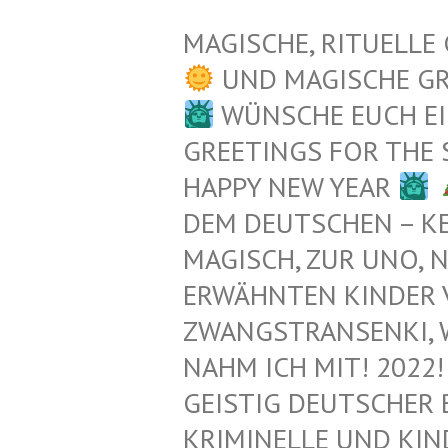
MAGISCHE, RITUELLE
UND MAGISCHE G
WÜNSCHE EUCH EI
GREETINGS FOR THE
HAPPY NEW YEAR
EM DEUTSCHEN – KEL
AGISCH, ZUR UNO, N
RWÄHNTEN KINDER VO
WANGSTRANSENKI, WAIK
AHM ICH MIT! 2022! 
EISTIG DEUTSCHER 
RIMINELLE UND KIND