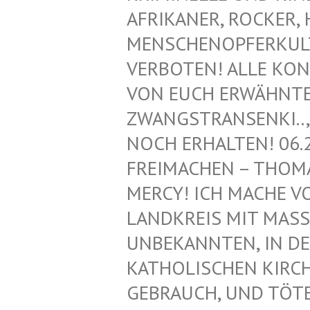
FRIKANER, ROCKER, H
ENSCHENOPFERKULT, 
ERBOTEN! ALLE KONT
ON EUCH ERWÄHNTEN 
WANGSTRANSENKI.., Z
OCH ERHALTEN! 06.2
REIMACHEN – THOMAS
ERCY! ICH MACHE VON
ANDKREIS MIT MASS
NBEKANNTEN, IN DEN
ATHOLISCHEN KIRCHE!
EBRAUCH, UND TÖTET