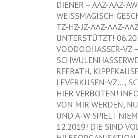
ENER – AAZ-AAZ-AWZ-
ISSMAGISCH GESCHÜTZ
HZ-JZ-AAZ-AAZ-AAZ-
ERSTÜTZT! 06.2020!
DOOHASSER-VZ – NEG
WULENHASSERWEBLOG
RATH, KIPPEKAUSEN,
ERKUSEN-VZ…, SCHWU
R VERBOTEN! INFORMA
MIR WERDEN, NUR VO
A-W SPIELT NIEMAND
2019! DIE SIND VOLL
SORGANISATION FÜR 