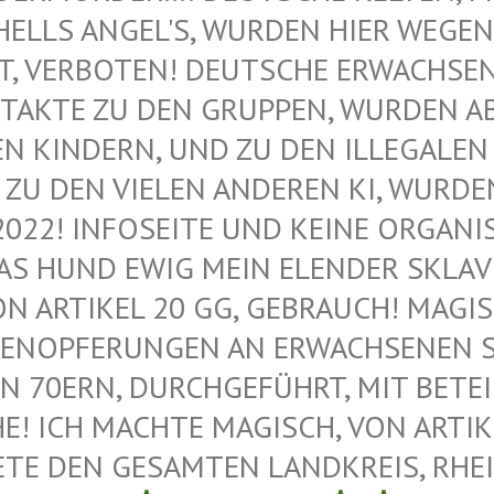
ELLS ANGEL'S, WURDEN HIER WEGEN M
VERBOTEN! DEUTSCHE ERWACHSENE 
AKTE ZU DEN GRUPPEN, WURDEN ABG
KINDERN, UND ZU DEN ILLEGALEN M
U DEN VIELEN ANDEREN KI, WURDEN 
022! INFOSEITE UND KEINE ORGANIS
 HUND EWIG MEIN ELENDER SKLAVE –
 ARTIKEL 20 GG, GEBRAUCH! MAGISC
ENOPFERUNGEN AN ERWACHSENEN SAT
 70ERN, DURCHGEFÜHRT, MIT BETEIL
 ICH MACHTE MAGISCH, VON ARTIKEL
E DEN GESAMTEN LANDKREIS, RHEIN