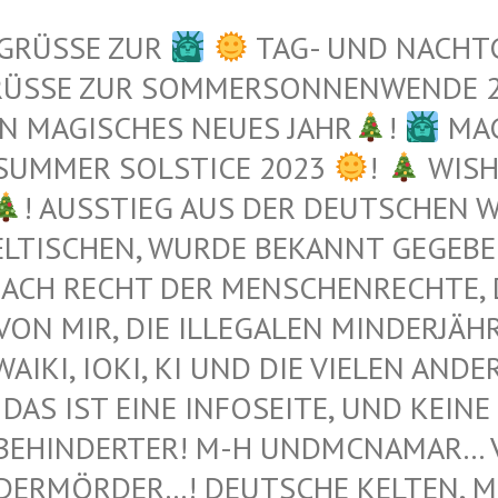
 GRÜSSE ZUR
TAG- UND NACHT
RÜSSE ZUR SOMMERSONNENWENDE 
N MAGISCHES NEUES JAHR
!
MAG
 SUMMER SOLSTICE 2023
!
WISH
! AUSSTIEG AUS DER DEUTSCHEN WE
TISCHEN, WURDE BEKANNT GEGEBEN 
ACH RECHT DER MENSCHENRECHTE, DI
N MIR, DIE ILLEGALEN MINDERJÄHRI
I, IOKI, KI UND DIE VIELEN ANDEREN 
DAS IST EINE INFOSEITE, UND KEINE 
BEHINDERTER! M-H UNDMCNAMAR… VE
ERMÖRDER…! DEUTSCHE KELTEN, MUS