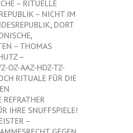
CHE – RITUELLE
PUBLIK – NICHT IM E
ESREPUBLIK, DORT A
ISCHE, A
EN – THOMAS M
TZ – W
-OZ-AAZ-HDZ-TZ-AA
 RITUALE FÜR DIE VO
 MI
REFRATHER SA
IHRE SNUFFSPIELE! KE
 – ALTHE
SRECHT GEGEN DEUTS