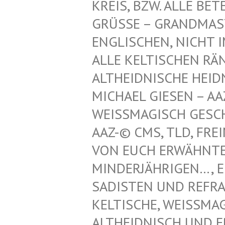
REIS, BZW. ALLE BET
GRÜSSE – GRANDMAST
NGLISCHEN, NICHT IM
LLE KELTISCHEN RÄN
LTHEIDNISCHE HEIDN
ICHAEL GIESEN – AAZ
EISSMAGISCH GESCHÜT
Z-© CMS, TLD, FREIM
N EUCH ERWÄHNTEN K
NDERJÄHRIGEN…, EINT
DISTEN UND REFRATHE
LTISCHE, WEISSMAGISC
IDNISCH UND ERZDRU