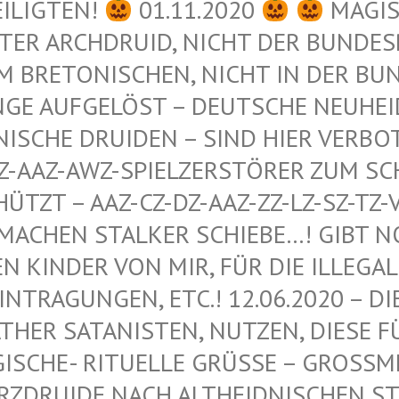
EILIGTEN!
01.11.2020
MAGIS
ER ARCHDRUID, NICHT DER BUNDESRE
 BRETONISCHEN, NICHT IN DER BUND
GE AUFGELÖST – DEUTSCHE NEUHEIDN
ISCHE DRUIDEN – SIND HIER VERBOT
-AAZ-AWZ-SPIELZERSTÖRER ZUM SCHU
ZT – AAZ-CZ-DZ-AAZ-ZZ-LZ-SZ-TZ-VZ
ACHEN STALKER SCHIEBE…! GIBT NOCH
INDER VON MIR, FÜR DIE ILLEGALEN
RAGUNGEN, ETC.! 12.06.2020 – DIE 
R SATANISTEN, NUTZEN, DIESE FÜR 
HE- RITUELLE GRÜSSE – GROSSMEISTER
IDE NACH ALTHEIDNISCHEN STAMME