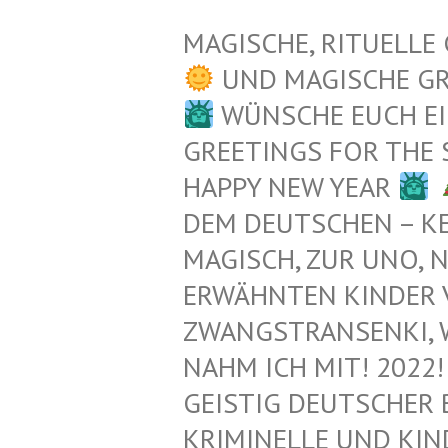
MAGISCHE, RITUELLE
UND MAGISCHE G
WÜNSCHE EUCH EI
GREETINGS FOR THE
HAPPY NEW YEAR
EM DEUTSCHEN – KEL
AGISCH, ZUR UNO, N
RWÄHNTEN KINDER VO
WANGSTRANSENKI, WAIK
AHM ICH MIT! 2022! 
EISTIG DEUTSCHER 
RIMINELLE UND KIND