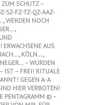
UM SCHUTZ – WE
Z-FZ-TZ-QZ-AAZ-TZ-
WERDEN NOCH UNT
, VOO
 SCH
WACHSENE AUS REF
H…, KÖLN…, LEV
GER… – WURDEN HIE
 – FREI! RITUALE VON
! GEGEN A-A UND
 HIER VERBOTEN! 12.
ENTAGRAMM © – HILF
N MIR, FÜR ILLE