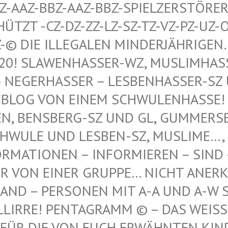
AAZ-BBZ-AAZ-BBZ-SPIELZERSTÖRER Z
T -CZ-DZ-ZZ-LZ-SZ-TZ-VZ-PZ-UZ-OZ-S
© DIE ILLEGALEN MINDERJÄHRIGEN…, 
 SLAWENHASSER-WZ, MUSLIMHASSER…
ERHASSER – LESBENHASSER-SZ UND
 VON EINEM SCHWULENHASSE! ! ER
 BENSBERG-SZ UND GL, GUMMERSBAC
LE UND LESBEN-SZ, MUSLIME…, NE
TIONEN – INFORMIEREN – SIND – IST
N EINER GRUPPE… NICHT ANERKANNT
 – PERSONEN MIT A-A UND A-W SIND
IRRE! PENTAGRAMM © – DAS WEISSE P
DIE VON EUCH ERWÄHNTEN KINDER VO