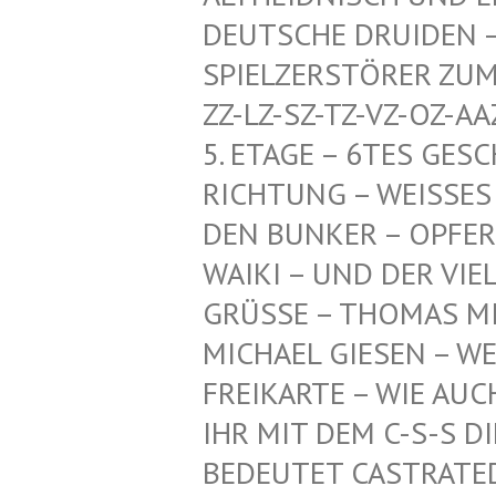
CHE DRUIDEN – HERR
ZERSTÖRER ZUM SCHU
SZ-TZ-VZ-OZ-AAZ-HDZ
GE – 6TES GESCHOSS
NG – WEISSES PENTA
KER – OPFER-KI, TI
UND DER VIELEN AN
GRÜSSE – THOMAS MI
ICHAEL GIESEN – WEI
EIKARTE – WIE AUCH –
R MIT DEM C-S-S DIE
DEUTET CASTRATED SL