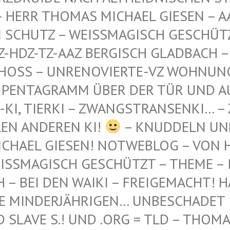
 THOMAS MICHAEL GIESEN – AAZ-AA
TZ – WEISSMAGISCH GESCHÜTZT – AA
-TZ-AAZ BERGISCH GLADBACH – AN DE
 – UNRENOVIERTE-VZ WOHNUNG – WES
GRAMM ÜBER DER TÜR UND AUF DEM 
ERKI – ZWANGSTRANSENKI… – ZWANGS
DEREN KI!
– KNUDDELN UN
CHAEL GIESEN! NOTWEBLOG – VON H
SSMAGISCH GESCHÜTZT – THEME – INT
 BEI DEN WAIKI – FREIGEMACHT! HAB'
 MINDERJÄHRIGEN… UNBESCHADET IN 
AVE S.! UND .ORG = TLD – THOMAS L