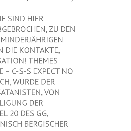
SIND HIER V
EBROCHEN, ZU DEN V
INDERJÄHRIGEN Z
DIE KONTAKTE, N
ATION! THEMES F
 C-S-S EXPECT NO M
H, WURDE DER L
ANISTEN, VON U
IGUNG DER K
 20 DES GG, G
ISCH BERGISCHER K