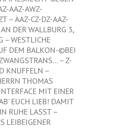
Z-AWZ-SPIEL
Z-CZ-DZ-AAZ-ZZ-LZ-
R WALLBURG 3, 5. ETA
TLICHE RICHTU
BALKON-©BEI DEN BUN
TRANS… – Z-WAIKI –
D KNUFFELN –
ERRN THOMAS M
ERFACE MIT EINER FR
 EUCH LIEB! DAMIT IH
RUHE LASST – BE
EIBEIGENER DI