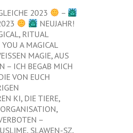
GLEICHE 2023
–
2023
NEUJAHR!
ICAL, RITUAL
 YOU A MAGICAL
ISSEN MAGIE, AUS D
– ICH BEGAB MICH M
E VON EUCH E
GEN Z
KI, DIE TIERE, N
ORGANISATION, G
RBOTEN – K
LIME, SLAWEN-SZ, A