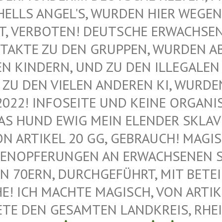
ELLS ANGEL'S, WURDEN HIER WEGEN M
VERBOTEN! DEUTSCHE ERWACHSENE 
AKTE ZU DEN GRUPPEN, WURDEN ABG
KINDERN, UND ZU DEN ILLEGALEN M
U DEN VIELEN ANDEREN KI, WURDEN 
022! INFOSEITE UND KEINE ORGANIS
 HUND EWIG MEIN ELENDER SKLAVE –
 ARTIKEL 20 GG, GEBRAUCH! MAGISC
ENOPFERUNGEN AN ERWACHSENEN SAT
 70ERN, DURCHGEFÜHRT, MIT BETEIL
 ICH MACHTE MAGISCH, VON ARTIKEL
E DEN GESAMTEN LANDKREIS, RHEIN