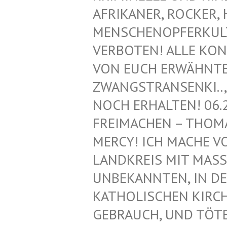
FRIKANER, ROCKER, H
ENSCHENOPFERKULT, 
ERBOTEN! ALLE KONT
ON EUCH ERWÄHNTEN 
WANGSTRANSENKI.., Z
OCH ERHALTEN! 06.2
REIMACHEN – THOMAS
ERCY! ICH MACHE VON
ANDKREIS MIT MASS
NBEKANNTEN, IN DEN
ATHOLISCHEN KIRCHE!
EBRAUCH, UND TÖTET