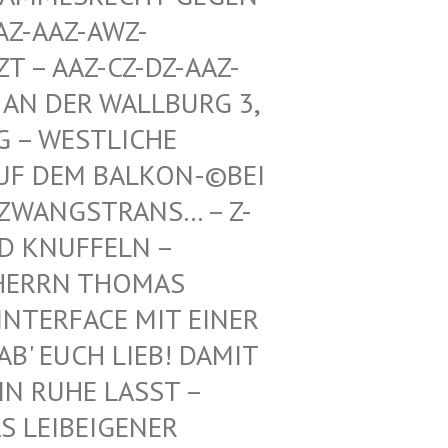
Z-AWZ-SPIEL
Z-CZ-DZ-AAZ-ZZ-LZ-
R WALLBURG 3, 5. ETA
TLICHE RICHTU
BALKON-©BEI DEN BUN
TRANS… – Z-WAIKI –
D KNUFFELN –
ERRN THOMAS M
ERFACE MIT EINER FR
 EUCH LIEB! DAMIT IH
RUHE LASST – BE
EIBEIGENER DI