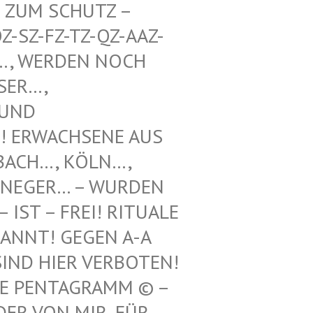
UM SCHUTZ – WE
Z-FZ-TZ-QZ-AAZ-TZ-
WERDEN NOCH UNT
, VOO
 SCH
WACHSENE AUS REF
H…, KÖLN…, LEV
GER… – WURDEN HIE
 – FREI! RITUALE VON
! GEGEN A-A UND
 HIER VERBOTEN! 12.
ENTAGRAMM © – HILF
N MIR, FÜR ILLE