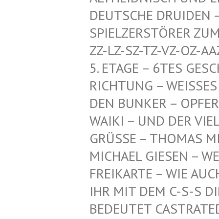
CHE DRUIDEN – HERR
ZERSTÖRER ZUM SCHU
SZ-TZ-VZ-OZ-AAZ-HDZ
GE – 6TES GESCHOSS
NG – WEISSES PENTA
KER – OPFER-KI, TI
UND DER VIELEN AN
GRÜSSE – THOMAS MI
ICHAEL GIESEN – WEI
EIKARTE – WIE AUCH –
R MIT DEM C-S-S DIE
DEUTET CASTRATED SL