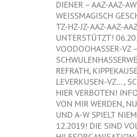
ENER – AAZ-AAZ-AWZ-
ISSMAGISCH GESCHÜTZ
HZ-JZ-AAZ-AAZ-AAZ-
ERSTÜTZT! 06.2020!
DOOHASSER-VZ – NEG
WULENHASSERWEBLOG
RATH, KIPPEKAUSEN,
ERKUSEN-VZ…, SCHWU
R VERBOTEN! INFORMA
MIR WERDEN, NUR VO
A-W SPIELT NIEMAND
2019! DIE SIND VOLL
SORGANISATION FÜR 