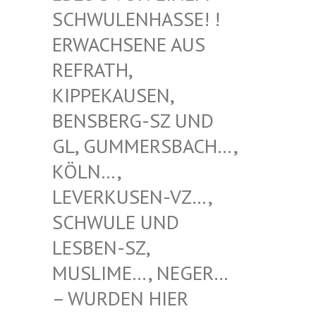
WULENHASSE! ! ERW
ACHSENE AUS REF
RATH, KIP
PEKAUSEN, BEN
SBERG-SZ UND GL,
GUMMERSBACH…, KÖL
N…, LEV
ERKUSEN-VZ…, SCH
WULE UND LES
BEN-SZ, MUS
LIME…, NEGER… – W
URDEN HIER VER