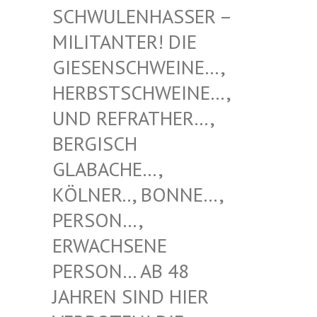
NHASSER – MILITAN
TER! DIE GIESENS
CHWEINE…, HERBSTS
CHWEINE…, UND REF
RATHER…, BERGISC
H GLABACH
E…, KÖLNER.
., BONNE…, PERSON…
, ERWACHS
ENE PERSON…
AB 48 JAHREN
SIND HIER VERBOTE