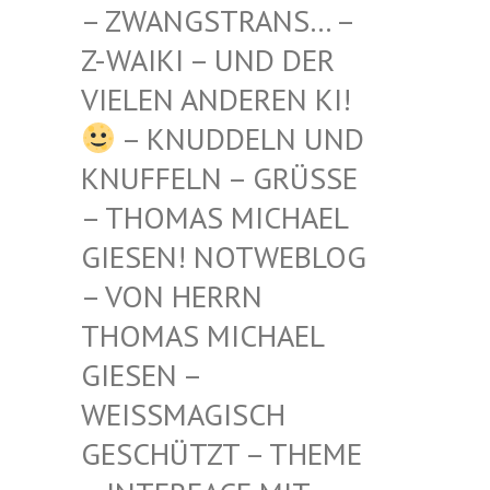
STRANS… – Z-WAIKI
– UND DER VIELEN
ANDEREN KI!
– KNUDDELN UND
KNUFFELN – GRÜSSE –
THOMAS MICHAEL G
IESEN! NOTWEBLOG –
VON HERRN T
HOMAS MICHAEL G
IESEN – W
EISSMAGISCH GE
SCHÜTZT – THEME –