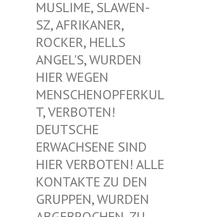
USLIME, SLAWEN-S
Z, AFRIKANER, R
OCKER, HELLS A
NGEL'S, WURDEN H
IER WEGEN M
ENSCHENOPFERKULT
, VERBOTEN! D
EUTSCHE E
RWACHSENE SIND H
IER VERBOTEN! ALLE K
ONTAKTE ZU DEN G
RUPPEN, WURDEN A
BGEBROCHEN, ZU D