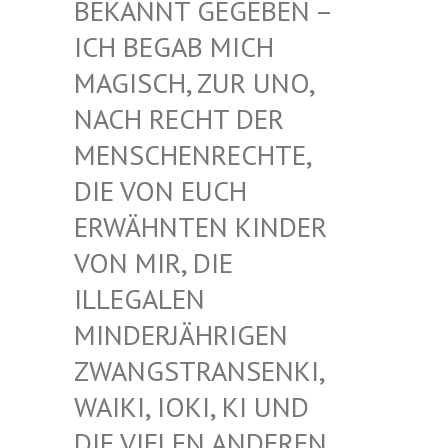
EKANNT GEGEBEN – I
CH BEGAB MICH M
AGISCH, ZUR UNO, N
ACH RECHT DER M
ENSCHENRECHTE, D
IE VON EUCH E
RWÄHNTEN KINDER V
ON MIR, DIE I
LLEGALEN M
INDERJÄHRIGEN Z
WANGSTRANSENKI, W
AIKI, IOKI, KI UND D
IE VIELEN ANDEREN K