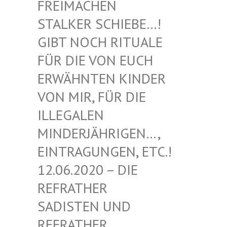
EIMACHEN ST
ALKER SCHIEBE…! GI
BT NOCH RITUALE FÜ
R DIE VON EUCH ER
WÄHNTEN KINDER VO
N MIR, FÜR DIE IL
LEGALEN MI
NDERJÄHRIGEN…, EI
NTRAGUNGEN, ETC.! 12
.06.2020 – DIE RE
FRATHER SA
DISTEN UND RE
FRATHER SA