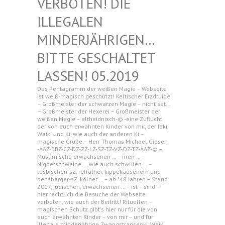
N! DIE ILLEGAL
EN MINDERJ
ÄHRIGEN… BITTE G
ESCHALTET LASSEN!
05.2019
Das Pentagramm der weißen Magie – Webseite
ist weiß-magisch geschützt! Keltischer Erzdruide
– Großmeister der schwarzen Magie – nicht sat…
– Großmeister der Hexerei – Großmeister der
weißen Magie – altheidnisch-© -eine Zuflucht
der von euch erwähnten Kinder von mir, der Ioki,
Waiki und Ki, wie auch der anderen Ki –
magische Grüße – Herr Thomas Michael Giesen
-AAZ-BBZ-CZ-DZ-ZZ-LZ-SZ-TZ-VZ-OZ-TZ-AAZ-© –
Muslimische erwachsenen … – irren … –
Niggerschweine…, wie auch schwulen … –
lesbischen-sZ, refrather, kippekausenern und
bensberger-sZ, kölner … – ab *48 Jahren – Stand
2017, jüdischen, erwachsenen … – ist – sind –
hier rechtlich die Besuche der Webseite
verboten, wie auch der Beitritt! Rituellen –
magischen Schutz gibt's hier nur für die von
euch erwähnten Kinder – von mir – und für
illegale minderjährige Zwangstransenki, Waiki,