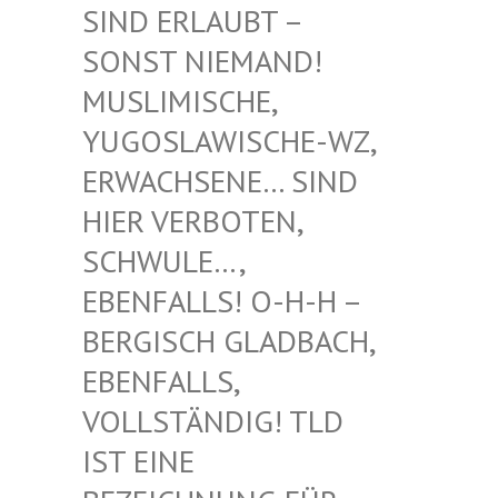
RLAUBT – SONST
NIEMAND! MUSLIM
ISCHE, YUGOSL
AWISCHE-WZ, ERWACH
SENE… SIND HIER V
ERBOTEN, SCHWUL
E…, EBENFA
LLS! O-H-H – BERGIS
CH GLADBACH, EBENFA
LLS, VOLLST
ÄNDIG! TLD IST EI
NE BEZEIC