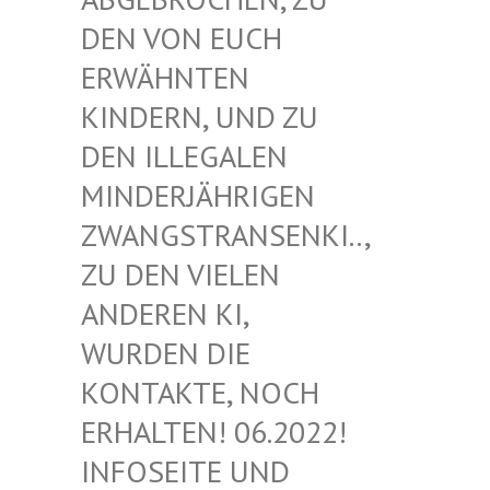
EN VON EUCH E
RWÄHNTEN K
INDERN, UND ZU D
EN ILLEGALEN M
INDERJÄHRIGEN Z
WANGSTRANSENKI.., Z
U DEN VIELEN A
NDEREN KI, W
URDEN DIE K
ONTAKTE, NOCH E
RHALTEN! 06.2022! I
NFOSEITE UND K