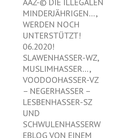
-© DIE ILLEGALEN MIN
DERJÄHRIGEN…, WER
DEN NOCH UNT
ERSTÜTZT! 06.
2020! SLA
WENHASSER-WZ, MUS
LIMHASSER…, VOO
DOOHASSER-VZ – N
EGERHASSER – LES
BENHASSER-SZ UND
SCH
WULENHASSERWEBL
OG VON EINEM SCH