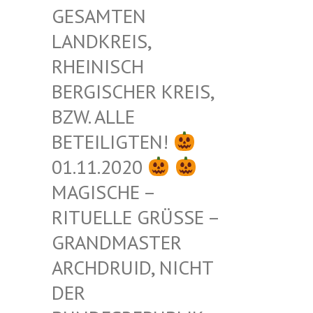
ESAMTEN L
ANDKREIS, R
HEINISCH B
ERGISCHER KREIS, B
ZW. ALLE B
ETEILIGTEN!
01.11.2020
MAGISCHE –
RITUELLE GRÜSSE – G
RANDMASTER A
RCHDRUID, NICHT D
ER B