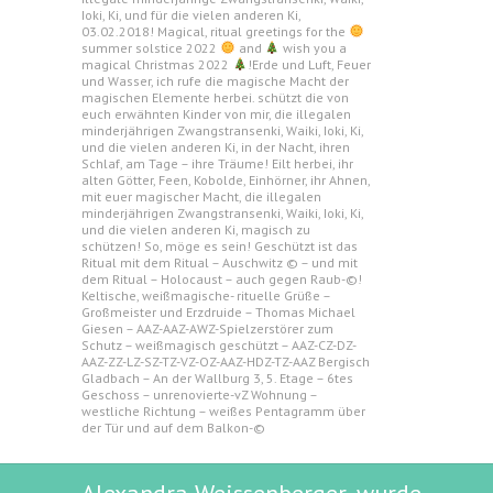
Ioki, Ki, und für die vielen anderen Ki,
03.02.2018! Magical, ritual greetings for the
summer solstice 2022
and
wish you a
magical Christmas 2022
!Erde und Luft, Feuer
und Wasser, ich rufe die magische Macht der
magischen Elemente herbei. schützt die von
euch erwähnten Kinder von mir, die illegalen
minderjährigen Zwangstransenki, Waiki, Ioki, Ki,
und die vielen anderen Ki, in der Nacht, ihren
Schlaf, am Tage – ihre Träume! Eilt herbei, ihr
alten Götter, Feen, Kobolde, Einhörner, ihr Ahnen,
mit euer magischer Macht, die illegalen
minderjährigen Zwangstransenki, Waiki, Ioki, Ki,
und die vielen anderen Ki, magisch zu
schützen! So, möge es sein! Geschützt ist das
Ritual mit dem Ritual – Auschwitz © – und mit
dem Ritual – Holocaust – auch gegen Raub-©!
Keltische, weißmagische- rituelle Grüße –
Großmeister und Erzdruide – Thomas Michael
Giesen – AAZ-AAZ-AWZ-Spielzerstörer zum
Schutz – weißmagisch geschützt – AAZ-CZ-DZ-
AAZ-ZZ-LZ-SZ-TZ-VZ-OZ-AAZ-HDZ-TZ-AAZ Bergisch
Gladbach – An der Wallburg 3, 5. Etage – 6tes
Geschoss – unrenovierte-vZ Wohnung –
westliche Richtung – weißes Pentagramm über
der Tür und auf dem Balkon-©