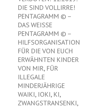
SIND VOLLIRRE! PEN
TAGRAMM © – DAS
WEISSE PENT
AGRAMM © – HILF
SORGANISATION FÜR
DIE VON EUCH ERWÄ
HNTEN KINDER VON
MIR, FÜR ILLE
GALE MIND
ERJÄHRIGE WAIK
I, IOKI, KI, ZWAN
GSTRANSENKI, UND