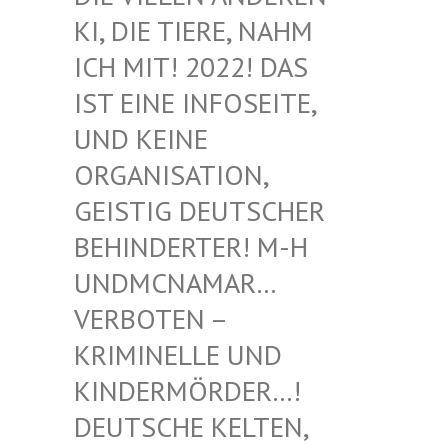
I, DIE TIERE, NAHM I
CH MIT! 2022! DAS I
ST EINE INFOSEITE, U
ND KEINE O
RGANISATION, G
EISTIG DEUTSCHER B
EHINDERTER! M-H U
NDMCNAMAR… V
ERBOTEN – K
RIMINELLE UND K
INDERMÖRDER…! D
EUTSCHE KELTEN, M