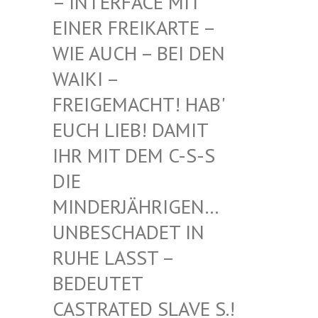
INTERFACE MIT EI
NER FREIKARTE – WI
E AUCH – BEI DEN WA
IKI – FR
EIGEMACHT! HAB' EU
CH LIEB! DAMIT IH
R MIT DEM C-S-S DI
E MI
NDERJÄHRIGEN… UN
BESCHADET IN RU
HE LASST – BE
DEUTET CA
STRATED SLAVE S.! UN