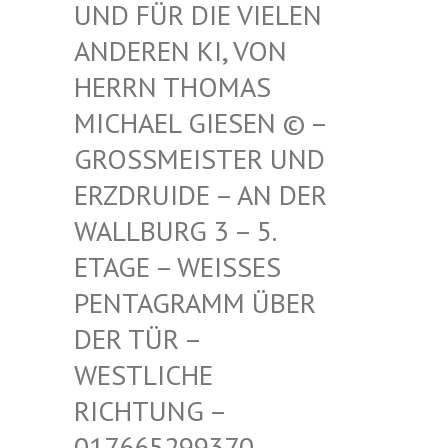
FÜR DIE VIELEN ANDE
REN KI, VON HERR
N THOMAS MICH
AEL GIESEN © – GROSS
MEISTER UND ERZDR
UIDE – AN DER WALLB
URG 3 – 5. ETAGE
– WEISSES PENTAG
RAMM ÜBER DER TÜ
R – WESTLI
CHE RICHTU
NG – 017665
299370 – MAIL –