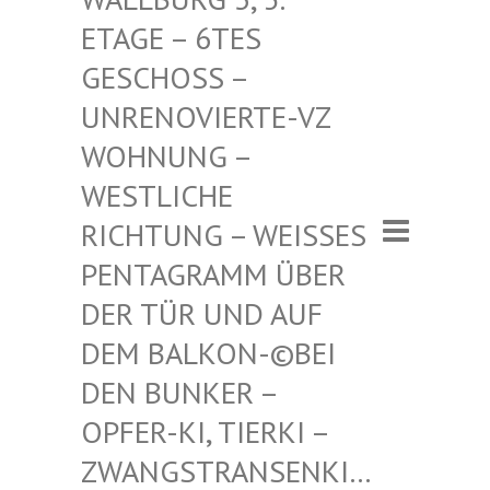
– 6TES GESCHO
SS – UNRENO
VIERTE-VZ WOHNUN
G – WESTLI
CHE RICHTU
NG – WEISSES PENTAGR
AMM ÜBER DER TÜR
UND AUF DEM BAL
KON-©BEI DEN BUN
KER – OPFER-K
I, TIERKI – ZWANGST
RANSENKI… – ZWANG