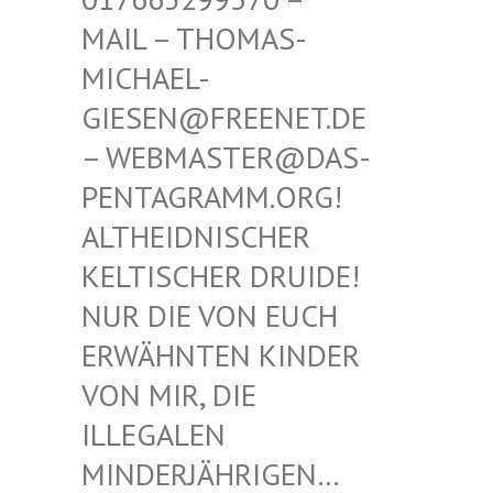
THOMAS-MICHAE
L-GIESEN
@FREENET.DE – WEBM
ASTER@DAS-PENTAG
RAMM.ORG! ALTHEI
DNISCHER KELTIS
CHER DRUIDE! NUR D
IE VON EUCH ERWÄHN
TEN KINDER VON MI
R, DIE ILLEGA
LEN MINDER
JÄHRIGEN… SIND E