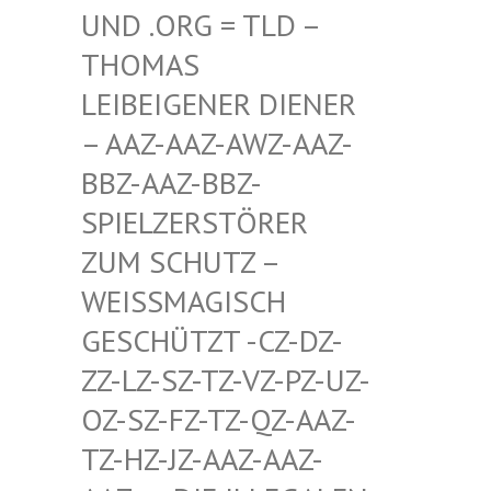
D .ORG = TLD – TH
OMAS LE
IBEIGENER DIENER –
AAZ-AAZ-AWZ-AAZ-BB
Z-AAZ-BBZ-SP
IELZERSTÖRER ZU
M SCHUTZ – WE
ISSMAGISCH GES
CHÜTZT -CZ-DZ-ZZ-
LZ-SZ-TZ-VZ-PZ-UZ-OZ-
SZ-FZ-TZ-QZ-AAZ-TZ-
HZ-JZ-AAZ-AAZ-AAZ