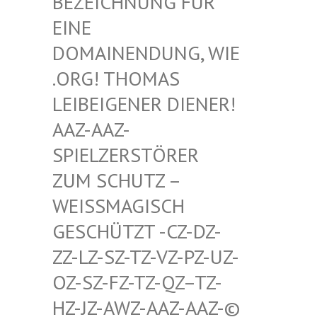
HNUNG FÜR EINE D
OMAIN
ENDUNG, WIE .ORG!
THOMAS LEIBEI
GENER DIENER! AAZ-AA
Z-SPIELZ
ERSTÖRER ZUM SC
HUTZ – WEISSMA
GISCH GESCHÜT
ZT -CZ-DZ-ZZ-LZ-S
Z-TZ-VZ-PZ-UZ-OZ-SZ-F
Z-TZ-QZ–TZ-HZ-JZ-A
WZ-AAZ-AAZ-© SCHWULE