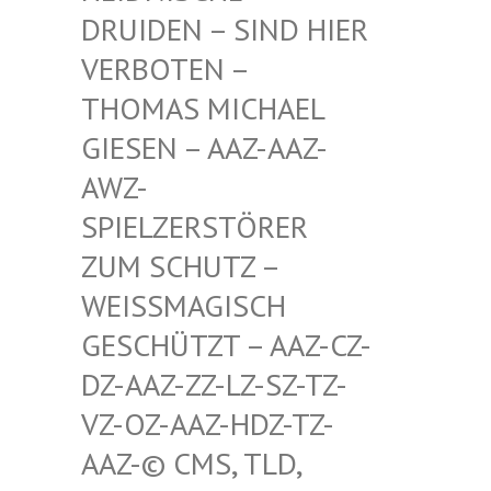
RUIDEN – SIND HIER V
ERBOTEN – T
HOMAS MICHAEL G
IESEN – AAZ-AAZ-A
WZ-S
PIELZERSTÖRER Z
UM SCHUTZ – W
EISSMAGISCH GE
SCHÜTZT – AAZ-CZ-DZ
-AAZ-ZZ-LZ-SZ-TZ-VZ
-OZ-AAZ-HDZ-TZ-AA
Z-© CMS, TLD, FR