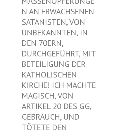
ASSENOPFERUNGEN
AN ERWACHSENEN S
ATANISTEN, VON U
NBEKANNTEN, IN D
EN 70ERN, D
URCHGEFÜHRT, MIT B
ETEILIGUNG DER K
ATHOLISCHEN K
IRCHE! ICH MACHTE M
AGISCH, VON A
RTIKEL 20 DES GG, G
EBRAUCH, UND T
ÖTETE DEN G