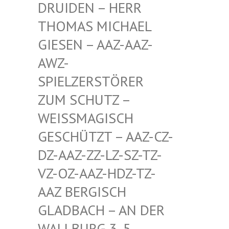
EN – HERR THOMA
S MICHAEL GIESE
N – AAZ-AAZ-AWZ-S
PIEL
ZERSTÖRER ZUM S
CHUTZ – WEISSM
AGISCH GESCHÜ
TZT – AAZ-CZ-DZ-AAZ
-ZZ-LZ-SZ-TZ-VZ-OZ-
AAZ-HDZ-TZ-AAZ BE
RGISCH GLADBA
CH – AN DER WALLBU
RG 3, 5. ETAGE