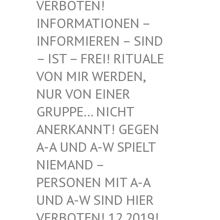
BOTEN! INF
ORMATIONEN – INF
ORMIEREN – SIND – I
ST – FREI! RITUALE VON
MIR WERDEN, NUR
VON EINER GRU
PPE… NICHT ANE
RKANNT! GEGEN A-A
UND A-W SPIELT NIE
MAND – PER
SONEN MIT A-A UND
A-W SIND HIER VER
BOTEN! 12.2019! DIE