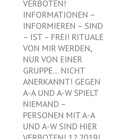
BOTEN! INF
ORMATIONEN – INF
ORMIEREN – SIND – I
ST – FREI! RITUALE VON
MIR WERDEN, NUR
VON EINER GRU
PPE… NICHT ANE
RKANNT! GEGEN A-A
UND A-W SPIELT NIE
MAND – PER
SONEN MIT A-A UND
A-W SIND HIER VER
BOTEN! 12.2019! DIE