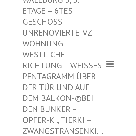
– 6TES GESCHO
SS – UNRENO
VIERTE-VZ WOHNUN
G – WESTLI
CHE RICHTU
NG – WEISSES PENTAGR
AMM ÜBER DER TÜR
UND AUF DEM BAL
KON-©BEI DEN BUN
KER – OPFER-K
I, TIERKI – ZWANGST
RANSENKI… – ZWANG