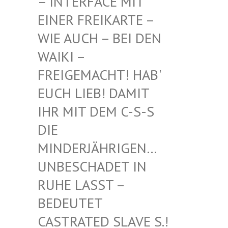
INTERFACE MIT EI
NER FREIKARTE – WI
E AUCH – BEI DEN WA
IKI – FR
EIGEMACHT! HAB' EU
CH LIEB! DAMIT IH
R MIT DEM C-S-S DI
E MI
NDERJÄHRIGEN… UN
BESCHADET IN RU
HE LASST – BE
DEUTET CA
STRATED SLAVE S.! UN