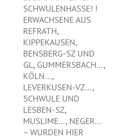
WULENHASSE! ! ERW
ACHSENE AUS REF
RATH, KIP
PEKAUSEN, BEN
SBERG-SZ UND GL,
GUMMERSBACH…, KÖL
N…, LEV
ERKUSEN-VZ…, SCH
WULE UND LES
BEN-SZ, MUS
LIME…, NEGER… – W
URDEN HIER VER