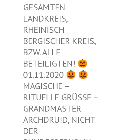
ESAMTEN L
ANDKREIS, R
HEINISCH B
ERGISCHER KREIS, B
ZW. ALLE B
ETEILIGTEN!
01.11.2020
MAGISCHE –
RITUELLE GRÜSSE – G
RANDMASTER A
RCHDRUID, NICHT D
ER B