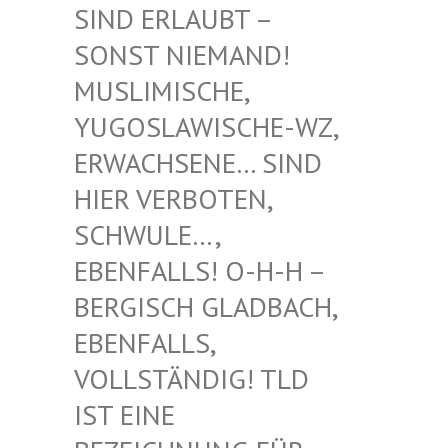
RLAUBT – SONST
NIEMAND! MUSLIM
ISCHE, YUGOSL
AWISCHE-WZ, ERWACH
SENE… SIND HIER V
ERBOTEN, SCHWUL
E…, EBENFA
LLS! O-H-H – BERGIS
CH GLADBACH, EBENFA
LLS, VOLLST
ÄNDIG! TLD IST EI
NE BEZEIC