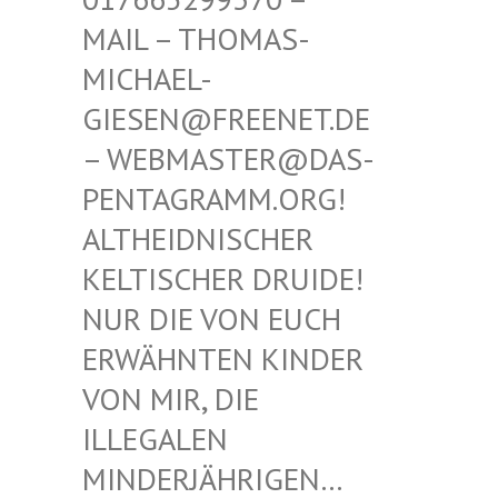
THOMAS-MICHAE
L-GIESEN
@FREENET.DE – WEBM
ASTER@DAS-PENTAG
RAMM.ORG! ALTHEI
DNISCHER KELTIS
CHER DRUIDE! NUR D
IE VON EUCH ERWÄHN
TEN KINDER VON MI
R, DIE ILLEGA
LEN MINDER
JÄHRIGEN… SIND E