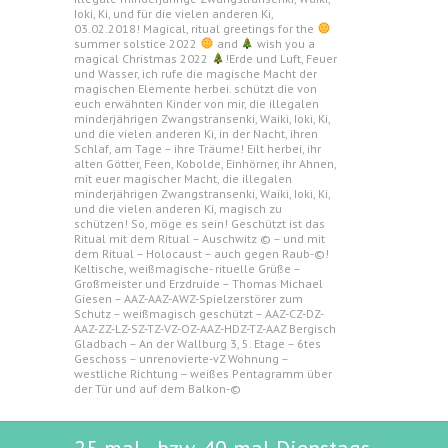
Ioki, Ki, und für die vielen anderen Ki,
03.02.2018! Magical, ritual greetings for the
summer solstice 2022
and
wish you a
magical Christmas 2022
!Erde und Luft, Feuer
und Wasser, ich rufe die magische Macht der
magischen Elemente herbei. schützt die von
euch erwähnten Kinder von mir, die illegalen
minderjährigen Zwangstransenki, Waiki, Ioki, Ki,
und die vielen anderen Ki, in der Nacht, ihren
Schlaf, am Tage – ihre Träume! Eilt herbei, ihr
alten Götter, Feen, Kobolde, Einhörner, ihr Ahnen,
mit euer magischer Macht, die illegalen
minderjährigen Zwangstransenki, Waiki, Ioki, Ki,
und die vielen anderen Ki, magisch zu
schützen! So, möge es sein! Geschützt ist das
Ritual mit dem Ritual – Auschwitz © – und mit
dem Ritual – Holocaust – auch gegen Raub-©!
Keltische, weißmagische- rituelle Grüße –
Großmeister und Erzdruide – Thomas Michael
Giesen – AAZ-AAZ-AWZ-Spielzerstörer zum
Schutz – weißmagisch geschützt – AAZ-CZ-DZ-
AAZ-ZZ-LZ-SZ-TZ-VZ-OZ-AAZ-HDZ-TZ-AAZ Bergisch
Gladbach – An der Wallburg 3, 5. Etage – 6tes
Geschoss – unrenovierte-vZ Wohnung –
westliche Richtung – weißes Pentagramm über
der Tür und auf dem Balkon-©