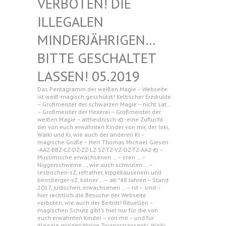
N! DIE ILLEGAL
EN MINDERJ
ÄHRIGEN… BITTE G
ESCHALTET LASSEN!
05.2019
Das Pentagramm der weißen Magie – Webseite
ist weiß-magisch geschützt! Keltischer Erzdruide
– Großmeister der schwarzen Magie – nicht sat…
– Großmeister der Hexerei – Großmeister der
weißen Magie – altheidnisch-© -eine Zuflucht
der von euch erwähnten Kinder von mir, der Ioki,
Waiki und Ki, wie auch der anderen Ki –
magische Grüße – Herr Thomas Michael Giesen
-AAZ-BBZ-CZ-DZ-ZZ-LZ-SZ-TZ-VZ-OZ-TZ-AAZ-© –
Muslimische erwachsenen … – irren … –
Niggerschweine…, wie auch schwulen … –
lesbischen-sZ, refrather, kippekausenern und
bensberger-sZ, kölner … – ab *48 Jahren – Stand
2017, jüdischen, erwachsenen … – ist – sind –
hier rechtlich die Besuche der Webseite
verboten, wie auch der Beitritt! Rituellen –
magischen Schutz gibt's hier nur für die von
euch erwähnten Kinder – von mir – und für
illegale minderjährige Zwangstransenki, Waiki,