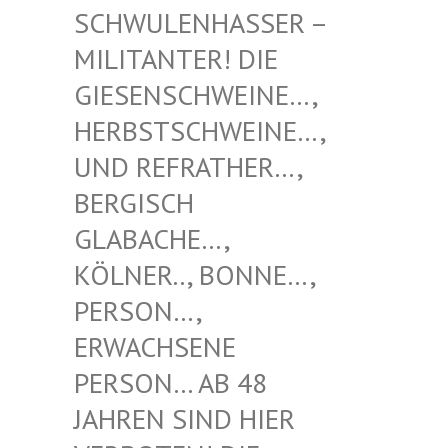
NHASSER – MILITAN
TER! DIE GIESENS
CHWEINE…, HERBSTS
CHWEINE…, UND REF
RATHER…, BERGISC
H GLABACH
E…, KÖLNER.
., BONNE…, PERSON…
, ERWACHS
ENE PERSON…
AB 48 JAHREN
SIND HIER VERBOTE