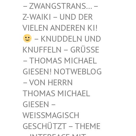
STRANS… – Z-WAIKI
– UND DER VIELEN
ANDEREN KI!
– KNUDDELN UND
KNUFFELN – GRÜSSE –
THOMAS MICHAEL G
IESEN! NOTWEBLOG –
VON HERRN T
HOMAS MICHAEL G
IESEN – W
EISSMAGISCH GE
SCHÜTZT – THEME –