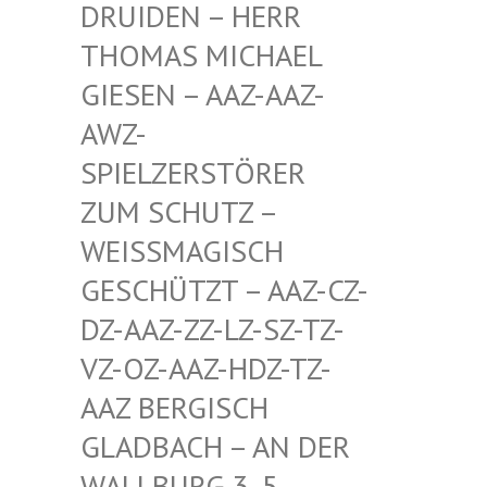
EN – HERR THOMA
S MICHAEL GIESE
N – AAZ-AAZ-AWZ-S
PIEL
ZERSTÖRER ZUM S
CHUTZ – WEISSM
AGISCH GESCHÜ
TZT – AAZ-CZ-DZ-AAZ
-ZZ-LZ-SZ-TZ-VZ-OZ-
AAZ-HDZ-TZ-AAZ BE
RGISCH GLADBA
CH – AN DER WALLBU
RG 3, 5. ETAGE