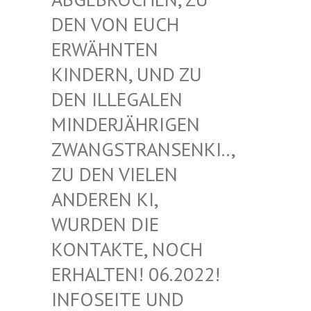
EN VON EUCH E
RWÄHNTEN K
INDERN, UND ZU D
EN ILLEGALEN M
INDERJÄHRIGEN Z
WANGSTRANSENKI.., Z
U DEN VIELEN A
NDEREN KI, W
URDEN DIE K
ONTAKTE, NOCH E
RHALTEN! 06.2022! I
NFOSEITE UND K