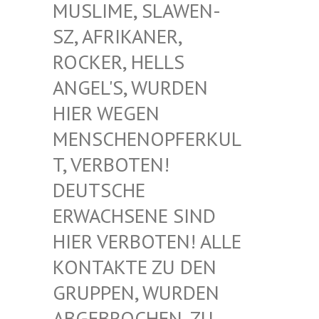
USLIME, SLAWEN-S
Z, AFRIKANER, R
OCKER, HELLS A
NGEL'S, WURDEN H
IER WEGEN M
ENSCHENOPFERKULT
, VERBOTEN! D
EUTSCHE E
RWACHSENE SIND H
IER VERBOTEN! ALLE K
ONTAKTE ZU DEN G
RUPPEN, WURDEN A
BGEBROCHEN, ZU D