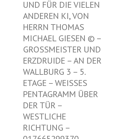
FÜR DIE VIELEN ANDE
REN KI, VON HERR
N THOMAS MICH
AEL GIESEN © – GROSS
MEISTER UND ERZDR
UIDE – AN DER WALLB
URG 3 – 5. ETAGE
– WEISSES PENTAG
RAMM ÜBER DER TÜ
R – WESTLI
CHE RICHTU
NG – 017665
299370 – MAIL –