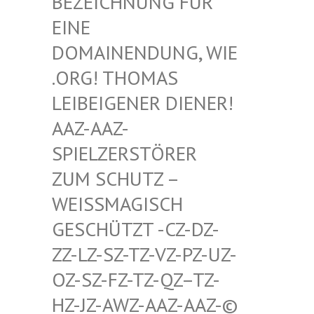
HNUNG FÜR EINE D
OMAIN
ENDUNG, WIE .ORG!
THOMAS LEIBEI
GENER DIENER! AAZ-AA
Z-SPIELZ
ERSTÖRER ZUM SC
HUTZ – WEISSMA
GISCH GESCHÜT
ZT -CZ-DZ-ZZ-LZ-S
Z-TZ-VZ-PZ-UZ-OZ-SZ-F
Z-TZ-QZ–TZ-HZ-JZ-A
WZ-AAZ-AAZ-© SCHWULE