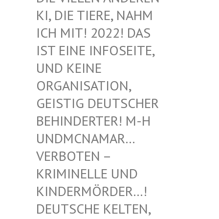
I, DIE TIERE, NAHM I
CH MIT! 2022! DAS I
ST EINE INFOSEITE, U
ND KEINE O
RGANISATION, G
EISTIG DEUTSCHER B
EHINDERTER! M-H U
NDMCNAMAR… V
ERBOTEN – K
RIMINELLE UND K
INDERMÖRDER…! D
EUTSCHE KELTEN, M