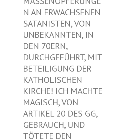
ASSENOPFERUNGEN
AN ERWACHSENEN S
ATANISTEN, VON U
NBEKANNTEN, IN D
EN 70ERN, D
URCHGEFÜHRT, MIT B
ETEILIGUNG DER K
ATHOLISCHEN K
IRCHE! ICH MACHTE M
AGISCH, VON A
RTIKEL 20 DES GG, G
EBRAUCH, UND T
ÖTETE DEN G