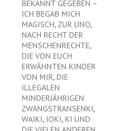
EKANNT GEGEBEN – I
CH BEGAB MICH M
AGISCH, ZUR UNO, N
ACH RECHT DER M
ENSCHENRECHTE, D
IE VON EUCH E
RWÄHNTEN KINDER V
ON MIR, DIE I
LLEGALEN M
INDERJÄHRIGEN Z
WANGSTRANSENKI, W
AIKI, IOKI, KI UND D
IE VIELEN ANDEREN K