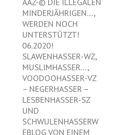
-© DIE ILLEGALEN MIN
DERJÄHRIGEN…, WER
DEN NOCH UNT
ERSTÜTZT! 06.
2020! SLA
WENHASSER-WZ, MUS
LIMHASSER…, VOO
DOOHASSER-VZ – N
EGERHASSER – LES
BENHASSER-SZ UND
SCH
WULENHASSERWEBL
OG VON EINEM SCH