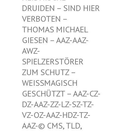
RUIDEN – SIND HIER V
ERBOTEN – T
HOMAS MICHAEL G
IESEN – AAZ-AAZ-A
WZ-S
PIELZERSTÖRER Z
UM SCHUTZ – W
EISSMAGISCH GE
SCHÜTZT – AAZ-CZ-DZ
-AAZ-ZZ-LZ-SZ-TZ-VZ
-OZ-AAZ-HDZ-TZ-AA
Z-© CMS, TLD, FR