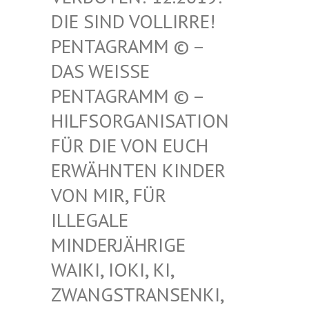
SIND VOLLIRRE! PEN
TAGRAMM © – DAS
WEISSE PENT
AGRAMM © – HILF
SORGANISATION FÜR
DIE VON EUCH ERWÄ
HNTEN KINDER VON
MIR, FÜR ILLE
GALE MIND
ERJÄHRIGE WAIK
I, IOKI, KI, ZWAN
GSTRANSENKI, UND