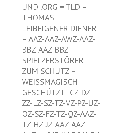
D .ORG = TLD – TH
OMAS LE
IBEIGENER DIENER –
AAZ-AAZ-AWZ-AAZ-BB
Z-AAZ-BBZ-SP
IELZERSTÖRER ZU
M SCHUTZ – WE
ISSMAGISCH GES
CHÜTZT -CZ-DZ-ZZ-
LZ-SZ-TZ-VZ-PZ-UZ-OZ-
SZ-FZ-TZ-QZ-AAZ-TZ-
HZ-JZ-AAZ-AAZ-AAZ