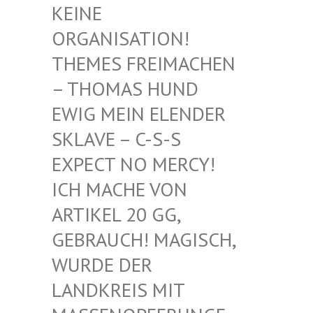
EINE O
RGANISATION! T
HEMES FREIMACHEN –
THOMAS HUND E
WIG MEIN ELENDER S
KLAVE – C-S-S E
XPECT NO MERCY! I
CH MACHE VON A
RTIKEL 20 GG, G
EBRAUCH! MAGISCH, W
URDE DER L
ANDKREIS MIT M