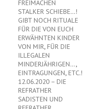
EIMACHEN ST
ALKER SCHIEBE…! GI
BT NOCH RITUALE FÜ
R DIE VON EUCH ER
WÄHNTEN KINDER VO
N MIR, FÜR DIE IL
LEGALEN MI
NDERJÄHRIGEN…, EI
NTRAGUNGEN, ETC.! 12
.06.2020 – DIE RE
FRATHER SA
DISTEN UND RE
FRATHER SA