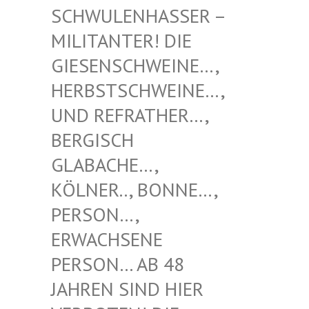
NHASSER – MILITAN
TER! DIE GIESENS
CHWEINE…, HERBSTS
CHWEINE…, UND REF
RATHER…, BERGISC
H GLABACH
E…, KÖLNER.
., BONNE…, PERSON…
, ERWACHS
ENE PERSON…
AB 48 JAHREN
SIND HIER VERBOTE