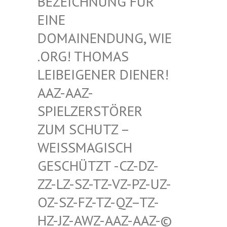
HNUNG FÜR EINE D
OMAIN
ENDUNG, WIE .ORG!
THOMAS LEIBEI
GENER DIENER! AAZ-AA
Z-SPIELZ
ERSTÖRER ZUM SC
HUTZ – WEISSMA
GISCH GESCHÜT
ZT -CZ-DZ-ZZ-LZ-S
Z-TZ-VZ-PZ-UZ-OZ-SZ-F
Z-TZ-QZ–TZ-HZ-JZ-A
WZ-AAZ-AAZ-© SCHWULE