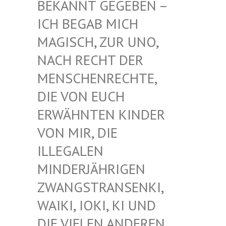
EKANNT GEGEBEN – I
CH BEGAB MICH M
AGISCH, ZUR UNO, N
ACH RECHT DER M
ENSCHENRECHTE, D
IE VON EUCH E
RWÄHNTEN KINDER V
ON MIR, DIE I
LLEGALEN M
INDERJÄHRIGEN Z
WANGSTRANSENKI, W
AIKI, IOKI, KI UND D
IE VIELEN ANDEREN K