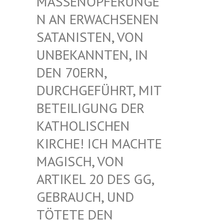
ASSENOPFERUNGEN
AN ERWACHSENEN S
ATANISTEN, VON U
NBEKANNTEN, IN D
EN 70ERN, D
URCHGEFÜHRT, MIT B
ETEILIGUNG DER K
ATHOLISCHEN K
IRCHE! ICH MACHTE M
AGISCH, VON A
RTIKEL 20 DES GG, G
EBRAUCH, UND T
ÖTETE DEN G