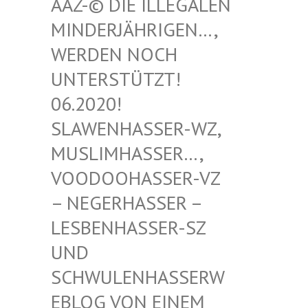
-© DIE ILLEGALEN MIN
DERJÄHRIGEN…, WER
DEN NOCH UNT
ERSTÜTZT! 06.
2020! SLA
WENHASSER-WZ, MUS
LIMHASSER…, VOO
DOOHASSER-VZ – N
EGERHASSER – LES
BENHASSER-SZ UND
SCH
WULENHASSERWEBL
OG VON EINEM SCH