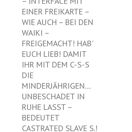
INTERFACE MIT EI
NER FREIKARTE – WI
E AUCH – BEI DEN WA
IKI – FR
EIGEMACHT! HAB' EU
CH LIEB! DAMIT IH
R MIT DEM C-S-S DI
E MI
NDERJÄHRIGEN… UN
BESCHADET IN RU
HE LASST – BE
DEUTET CA
STRATED SLAVE S.! UN