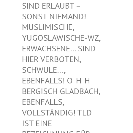
RLAUBT – SONST
NIEMAND! MUSLIM
ISCHE, YUGOSL
AWISCHE-WZ, ERWACH
SENE… SIND HIER V
ERBOTEN, SCHWUL
E…, EBENFA
LLS! O-H-H – BERGIS
CH GLADBACH, EBENFA
LLS, VOLLST
ÄNDIG! TLD IST EI
NE BEZEIC