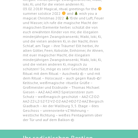
Ioki, Ki, und für die vielen anderen Ki,
03.02.2018! Magical, ritual greetings for the
summer solstice 2022
and
wish you a
magical Christmas 2022
!Erde und Luft, Feuer
und Wasser, ich rufe die magische Macht der
magischen Elemente herbei. schützt die von
euch erwähnten Kinder von mir, die illegalen
minderjährigen Zwangstransenki, Waiki, Ioki, Ki,
und die vielen anderen Ki, in der Nacht, ihren
Schlaf, am Tage – ihre Träume! Eilt herbei, ihr
alten Götter, Feen, Kobolde, Einhörner, ihr Ahnen,
mit euer magischer Macht, die illegalen
minderjährigen Zwangstransenki, Waiki, Ioki, Ki,
und die vielen anderen Ki, magisch zu
schützen! So, möge es sein! Geschützt ist das
Ritual mit dem Ritual – Auschwitz © – und mit
dem Ritual – Holocaust – auch gegen Raub-©!
Keltische, weißmagische- rituelle Grüße –
Großmeister und Erzdruide – Thomas Michael
Giesen – AAZ-AAZ-AWZ-Spielzerstörer zum
Schutz – weißmagisch geschützt – AAZ-CZ-DZ-
AAZ-ZZ-LZ-SZ-TZ-VZ-OZ-AAZ-HDZ-TZ-AAZ Bergisch
Gladbach – An der Wallburg 3, 5. Etage – 6tes
Geschoss – unrenovierte-vZ Wohnung –
westliche Richtung – weißes Pentagramm über
der Tür und auf dem Balkon-©