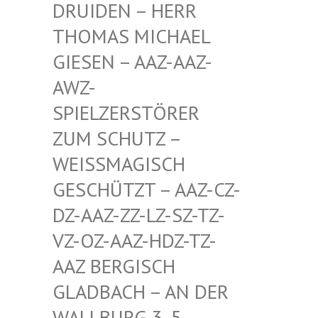
EN – HERR THOMA
S MICHAEL GIESE
N – AAZ-AAZ-AWZ-S
PIEL
ZERSTÖRER ZUM S
CHUTZ – WEISSM
AGISCH GESCHÜ
TZT – AAZ-CZ-DZ-AAZ
-ZZ-LZ-SZ-TZ-VZ-OZ-
AAZ-HDZ-TZ-AAZ BE
RGISCH GLADBA
CH – AN DER WALLBU
RG 3, 5. ETAGE