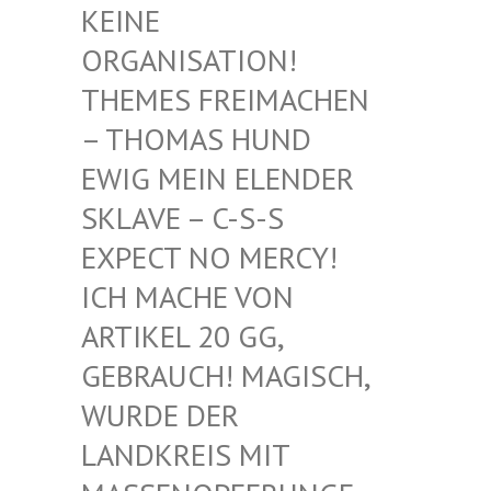
EINE O
RGANISATION! T
HEMES FREIMACHEN –
THOMAS HUND E
WIG MEIN ELENDER S
KLAVE – C-S-S E
XPECT NO MERCY! I
CH MACHE VON A
RTIKEL 20 GG, G
EBRAUCH! MAGISCH, W
URDE DER L
ANDKREIS MIT M