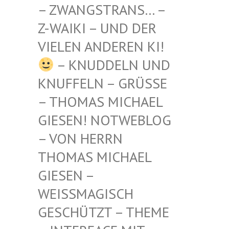
STRANS… – Z-WAIKI
– UND DER VIELEN
ANDEREN KI!
– KNUDDELN UND
KNUFFELN – GRÜSSE –
THOMAS MICHAEL G
IESEN! NOTWEBLOG –
VON HERRN T
HOMAS MICHAEL G
IESEN – W
EISSMAGISCH GE
SCHÜTZT – THEME –