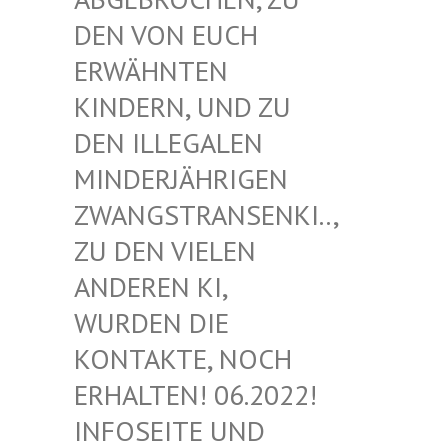
EN VON EUCH E
RWÄHNTEN K
INDERN, UND ZU D
EN ILLEGALEN M
INDERJÄHRIGEN Z
WANGSTRANSENKI.., Z
U DEN VIELEN A
NDEREN KI, W
URDEN DIE K
ONTAKTE, NOCH E
RHALTEN! 06.2022! I
NFOSEITE UND K