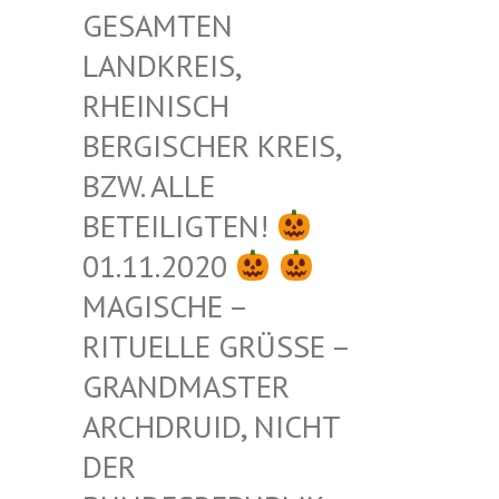
ESAMTEN L
ANDKREIS, R
HEINISCH B
ERGISCHER KREIS, B
ZW. ALLE B
ETEILIGTEN!
01.11.2020
MAGISCHE –
RITUELLE GRÜSSE – G
RANDMASTER A
RCHDRUID, NICHT D
ER B