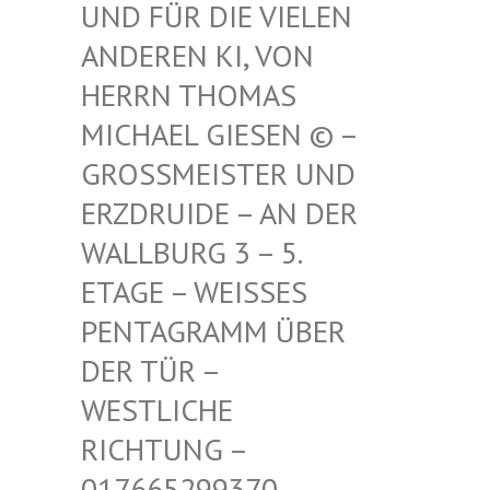
FÜR DIE VIELEN ANDE
REN KI, VON HERR
N THOMAS MICH
AEL GIESEN © – GROSS
MEISTER UND ERZDR
UIDE – AN DER WALLB
URG 3 – 5. ETAGE
– WEISSES PENTAG
RAMM ÜBER DER TÜ
R – WESTLI
CHE RICHTU
NG – 017665
299370 – MAIL –