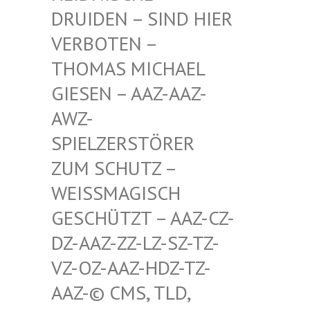
RUIDEN – SIND HIER V
ERBOTEN – T
HOMAS MICHAEL G
IESEN – AAZ-AAZ-A
WZ-S
PIELZERSTÖRER Z
UM SCHUTZ – W
EISSMAGISCH GE
SCHÜTZT – AAZ-CZ-DZ
-AAZ-ZZ-LZ-SZ-TZ-VZ
-OZ-AAZ-HDZ-TZ-AA
Z-© CMS, TLD, FR