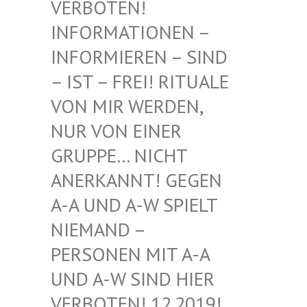
BOTEN! INF
ORMATIONEN – INF
ORMIEREN – SIND – I
ST – FREI! RITUALE VON
MIR WERDEN, NUR
VON EINER GRU
PPE… NICHT ANE
RKANNT! GEGEN A-A
UND A-W SPIELT NIE
MAND – PER
SONEN MIT A-A UND
A-W SIND HIER VER
BOTEN! 12.2019! DIE