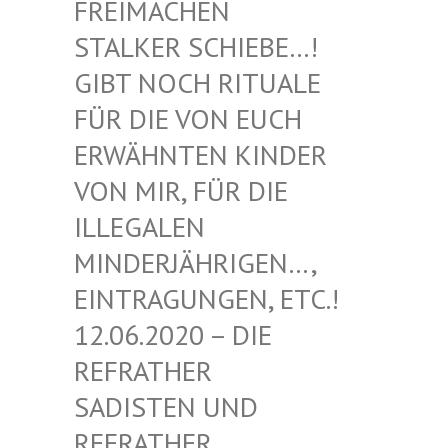
EIMACHEN ST
ALKER SCHIEBE…! GI
BT NOCH RITUALE FÜ
R DIE VON EUCH ER
WÄHNTEN KINDER VO
N MIR, FÜR DIE IL
LEGALEN MI
NDERJÄHRIGEN…, EI
NTRAGUNGEN, ETC.! 12
.06.2020 – DIE RE
FRATHER SA
DISTEN UND RE
FRATHER SA