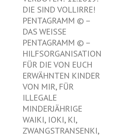
SIND VOLLIRRE! PEN
TAGRAMM © – DAS
WEISSE PENT
AGRAMM © – HILF
SORGANISATION FÜR
DIE VON EUCH ERWÄ
HNTEN KINDER VON
MIR, FÜR ILLE
GALE MIND
ERJÄHRIGE WAIK
I, IOKI, KI, ZWAN
GSTRANSENKI, UND