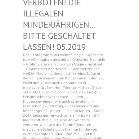
N! DIE ILLEGAL
EN MINDERJ
ÄHRIGEN… BITTE G
ESCHALTET LASSEN!
05.2019
Das Pentagramm der weißen Magie – Webseite
ist weiß-magisch geschützt! Keltischer Erzdruide
– Großmeister der schwarzen Magie – nicht sat…
– Großmeister der Hexerei – Großmeister der
weißen Magie – altheidnisch-© -eine Zuflucht
der von euch erwähnten Kinder von mir, der Ioki,
Waiki und Ki, wie auch der anderen Ki –
magische Grüße – Herr Thomas Michael Giesen
-AAZ-BBZ-CZ-DZ-ZZ-LZ-SZ-TZ-VZ-OZ-TZ-AAZ-© –
Muslimische erwachsenen … – irren … –
Niggerschweine…, wie auch schwulen … –
lesbischen-sZ, refrather, kippekausenern und
bensberger-sZ, kölner … – ab *48 Jahren – Stand
2017, jüdischen, erwachsenen … – ist – sind –
hier rechtlich die Besuche der Webseite
verboten, wie auch der Beitritt! Rituellen –
magischen Schutz gibt's hier nur für die von
euch erwähnten Kinder – von mir – und für
illegale minderjährige Zwangstransenki, Waiki,