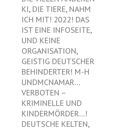
I, DIE TIERE, NAHM I
CH MIT! 2022! DAS I
ST EINE INFOSEITE, U
ND KEINE O
RGANISATION, G
EISTIG DEUTSCHER B
EHINDERTER! M-H U
NDMCNAMAR… V
ERBOTEN – K
RIMINELLE UND K
INDERMÖRDER…! D
EUTSCHE KELTEN, M