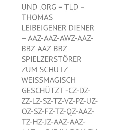
D .ORG = TLD – TH
OMAS LE
IBEIGENER DIENER –
AAZ-AAZ-AWZ-AAZ-BB
Z-AAZ-BBZ-SP
IELZERSTÖRER ZU
M SCHUTZ – WE
ISSMAGISCH GES
CHÜTZT -CZ-DZ-ZZ-
LZ-SZ-TZ-VZ-PZ-UZ-OZ-
SZ-FZ-TZ-QZ-AAZ-TZ-
HZ-JZ-AAZ-AAZ-AAZ