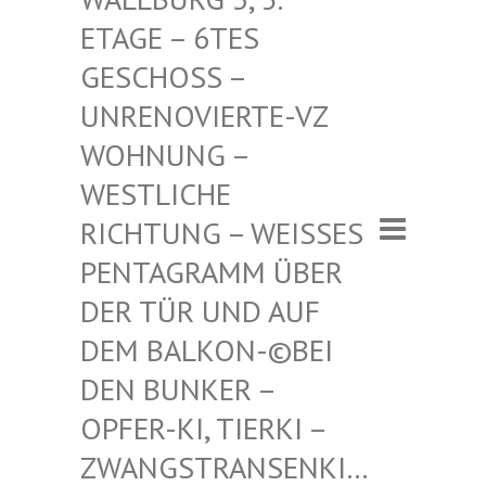
– 6TES GESCHO
SS – UNRENO
VIERTE-VZ WOHNUN
G – WESTLI
CHE RICHTU
NG – WEISSES PENTAGR
AMM ÜBER DER TÜR
UND AUF DEM BAL
KON-©BEI DEN BUN
KER – OPFER-K
I, TIERKI – ZWANGST
RANSENKI… – ZWANG