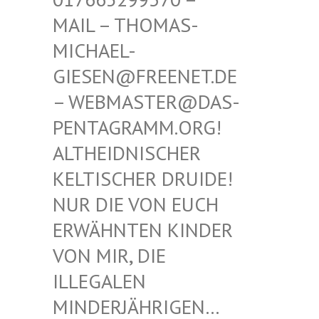
THOMAS-MICHAE
L-GIESEN
@FREENET.DE – WEBM
ASTER@DAS-PENTAG
RAMM.ORG! ALTHEI
DNISCHER KELTIS
CHER DRUIDE! NUR D
IE VON EUCH ERWÄHN
TEN KINDER VON MI
R, DIE ILLEGA
LEN MINDER
JÄHRIGEN… SIND E