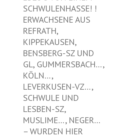
WULENHASSE! ! ERW
ACHSENE AUS REF
RATH, KIP
PEKAUSEN, BEN
SBERG-SZ UND GL,
GUMMERSBACH…, KÖL
N…, LEV
ERKUSEN-VZ…, SCH
WULE UND LES
BEN-SZ, MUS
LIME…, NEGER… – W
URDEN HIER VER