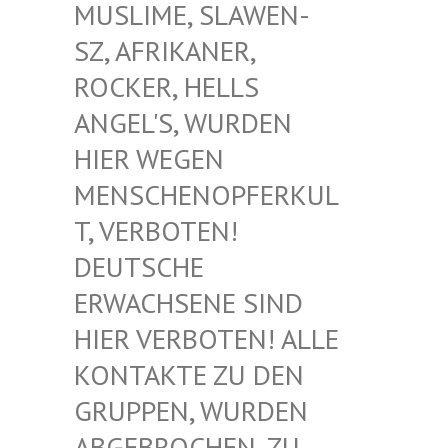
USLIME, SLAWEN-S
Z, AFRIKANER, R
OCKER, HELLS A
NGEL'S, WURDEN H
IER WEGEN M
ENSCHENOPFERKULT
, VERBOTEN! D
EUTSCHE E
RWACHSENE SIND H
IER VERBOTEN! ALLE K
ONTAKTE ZU DEN G
RUPPEN, WURDEN A
BGEBROCHEN, ZU D