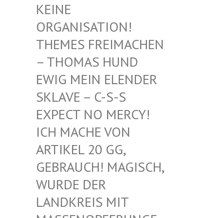
EINE O
RGANISATION! T
HEMES FREIMACHEN –
THOMAS HUND E
WIG MEIN ELENDER S
KLAVE – C-S-S E
XPECT NO MERCY! I
CH MACHE VON A
RTIKEL 20 GG, G
EBRAUCH! MAGISCH, W
URDE DER L
ANDKREIS MIT M