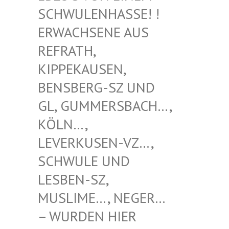
WULENHASSE! ! ERW
ACHSENE AUS REF
RATH, KIP
PEKAUSEN, BEN
SBERG-SZ UND GL,
GUMMERSBACH…, KÖL
N…, LEV
ERKUSEN-VZ…, SCH
WULE UND LES
BEN-SZ, MUS
LIME…, NEGER… – W
URDEN HIER VER