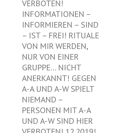
BOTEN! INF
ORMATIONEN – INF
ORMIEREN – SIND – I
ST – FREI! RITUALE VON
MIR WERDEN, NUR
VON EINER GRU
PPE… NICHT ANE
RKANNT! GEGEN A-A
UND A-W SPIELT NIE
MAND – PER
SONEN MIT A-A UND
A-W SIND HIER VER
BOTEN! 12.2019! DIE