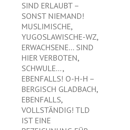
RLAUBT – SONST
NIEMAND! MUSLIM
ISCHE, YUGOSL
AWISCHE-WZ, ERWACH
SENE… SIND HIER V
ERBOTEN, SCHWUL
E…, EBENFA
LLS! O-H-H – BERGIS
CH GLADBACH, EBENFA
LLS, VOLLST
ÄNDIG! TLD IST EI
NE BEZEIC