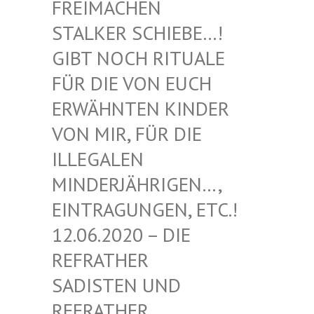
EIMACHEN ST
ALKER SCHIEBE…! GI
BT NOCH RITUALE FÜ
R DIE VON EUCH ER
WÄHNTEN KINDER VO
N MIR, FÜR DIE IL
LEGALEN MI
NDERJÄHRIGEN…, EI
NTRAGUNGEN, ETC.! 12
.06.2020 – DIE RE
FRATHER SA
DISTEN UND RE
FRATHER SA