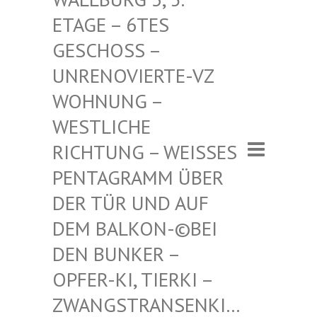
– 6TES GESCHO
SS – UNRENO
VIERTE-VZ WOHNUN
G – WESTLI
CHE RICHTU
NG – WEISSES PENTAGR
AMM ÜBER DER TÜR
UND AUF DEM BAL
KON-©BEI DEN BUN
KER – OPFER-K
I, TIERKI – ZWANGST
RANSENKI… – ZWANG