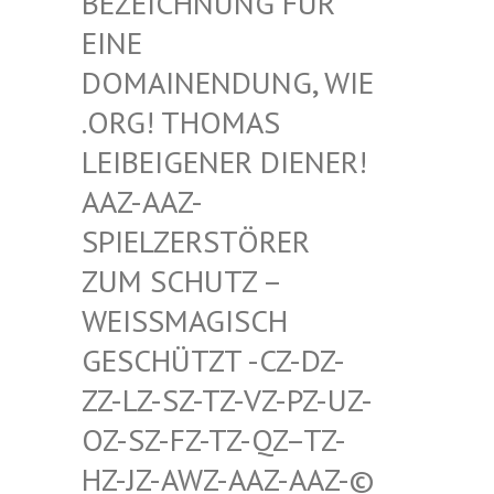
HNUNG FÜR EINE D
OMAIN
ENDUNG, WIE .ORG!
THOMAS LEIBEI
GENER DIENER! AAZ-AA
Z-SPIELZ
ERSTÖRER ZUM SC
HUTZ – WEISSMA
GISCH GESCHÜT
ZT -CZ-DZ-ZZ-LZ-S
Z-TZ-VZ-PZ-UZ-OZ-SZ-F
Z-TZ-QZ–TZ-HZ-JZ-A
WZ-AAZ-AAZ-© SCHWULE