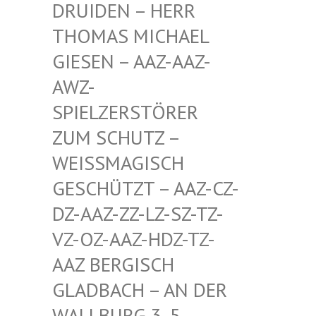
EN – HERR THOMA
S MICHAEL GIESE
N – AAZ-AAZ-AWZ-S
PIEL
ZERSTÖRER ZUM S
CHUTZ – WEISSM
AGISCH GESCHÜ
TZT – AAZ-CZ-DZ-AAZ
-ZZ-LZ-SZ-TZ-VZ-OZ-
AAZ-HDZ-TZ-AAZ BE
RGISCH GLADBA
CH – AN DER WALLBU
RG 3, 5. ETAGE