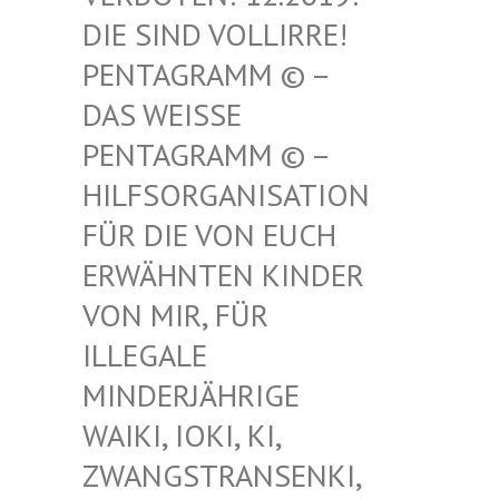
SIND VOLLIRRE! PEN
TAGRAMM © – DAS
WEISSE PENT
AGRAMM © – HILF
SORGANISATION FÜR
DIE VON EUCH ERWÄ
HNTEN KINDER VON
MIR, FÜR ILLE
GALE MIND
ERJÄHRIGE WAIK
I, IOKI, KI, ZWAN
GSTRANSENKI, UND