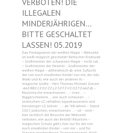
N! DIE ILLEGAL
EN MINDERJ
ÄHRIGEN… BITTE G
ESCHALTET LASSEN!
05.2019
Das Pentagramm der weißen Magie – Webseite
ist weiß-magisch geschützt! Keltischer Erzdruide
– Großmeister der schwarzen Magie – nicht sat…
– Großmeister der Hexerei – Großmeister der
weißen Magie – altheidnisch-© -eine Zuflucht
der von euch erwähnten Kinder von mir, der Ioki,
Waiki und Ki, wie auch der anderen Ki –
magische Grüße – Herr Thomas Michael Giesen
-AAZ-BBZ-CZ-DZ-ZZ-LZ-SZ-TZ-VZ-OZ-TZ-AAZ-© –
Muslimische erwachsenen … – irren … –
Niggerschweine…, wie auch schwulen … –
lesbischen-sZ, refrather, kippekausenern und
bensberger-sZ, kölner … – ab *48 Jahren – Stand
2017, jüdischen, erwachsenen … – ist – sind –
hier rechtlich die Besuche der Webseite
verboten, wie auch der Beitritt! Rituellen –
magischen Schutz gibt's hier nur für die von
euch erwähnten Kinder – von mir – und für
illegale minderjährige Zwangstransenki, Waiki,