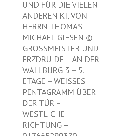
FÜR DIE VIELEN ANDE
REN KI, VON HERR
N THOMAS MICH
AEL GIESEN © – GROSS
MEISTER UND ERZDR
UIDE – AN DER WALLB
URG 3 – 5. ETAGE
– WEISSES PENTAG
RAMM ÜBER DER TÜ
R – WESTLI
CHE RICHTU
NG – 017665
299370 – MAIL –