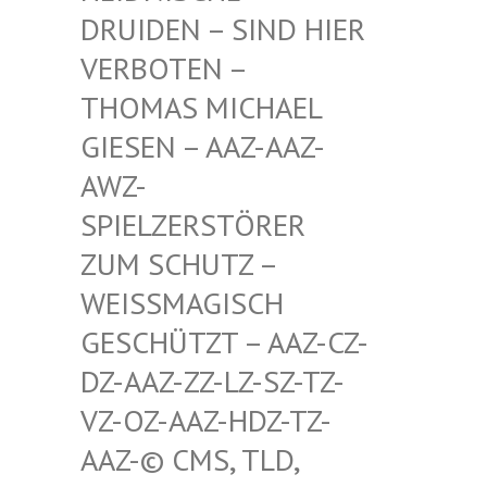
RUIDEN – SIND HIER V
ERBOTEN – T
HOMAS MICHAEL G
IESEN – AAZ-AAZ-A
WZ-S
PIELZERSTÖRER Z
UM SCHUTZ – W
EISSMAGISCH GE
SCHÜTZT – AAZ-CZ-DZ
-AAZ-ZZ-LZ-SZ-TZ-VZ
-OZ-AAZ-HDZ-TZ-AA
Z-© CMS, TLD, FR