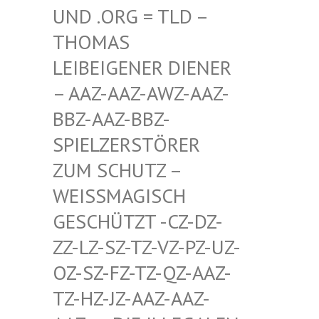
D .ORG = TLD – TH
OMAS LE
IBEIGENER DIENER –
AAZ-AAZ-AWZ-AAZ-BB
Z-AAZ-BBZ-SP
IELZERSTÖRER ZU
M SCHUTZ – WE
ISSMAGISCH GES
CHÜTZT -CZ-DZ-ZZ-
LZ-SZ-TZ-VZ-PZ-UZ-OZ-
SZ-FZ-TZ-QZ-AAZ-TZ-
HZ-JZ-AAZ-AAZ-AAZ