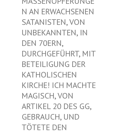
ASSENOPFERUNGEN
AN ERWACHSENEN S
ATANISTEN, VON U
NBEKANNTEN, IN D
EN 70ERN, D
URCHGEFÜHRT, MIT B
ETEILIGUNG DER K
ATHOLISCHEN K
IRCHE! ICH MACHTE M
AGISCH, VON A
RTIKEL 20 DES GG, G
EBRAUCH, UND T
ÖTETE DEN G