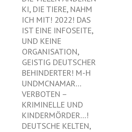
I, DIE TIERE, NAHM I
CH MIT! 2022! DAS I
ST EINE INFOSEITE, U
ND KEINE O
RGANISATION, G
EISTIG DEUTSCHER B
EHINDERTER! M-H U
NDMCNAMAR… V
ERBOTEN – K
RIMINELLE UND K
INDERMÖRDER…! D
EUTSCHE KELTEN, M