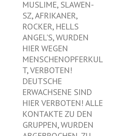
USLIME, SLAWEN-S
Z, AFRIKANER, R
OCKER, HELLS A
NGEL'S, WURDEN H
IER WEGEN M
ENSCHENOPFERKULT
, VERBOTEN! D
EUTSCHE E
RWACHSENE SIND H
IER VERBOTEN! ALLE K
ONTAKTE ZU DEN G
RUPPEN, WURDEN A
BGEBROCHEN, ZU D