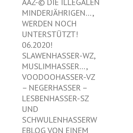
-© DIE ILLEGALEN MIN
DERJÄHRIGEN…, WER
DEN NOCH UNT
ERSTÜTZT! 06.
2020! SLA
WENHASSER-WZ, MUS
LIMHASSER…, VOO
DOOHASSER-VZ – N
EGERHASSER – LES
BENHASSER-SZ UND
SCH
WULENHASSERWEBL
OG VON EINEM SCH