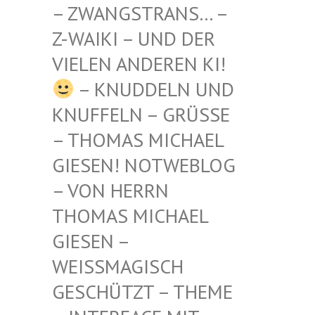
STRANS… – Z-WAIKI
– UND DER VIELEN
ANDEREN KI!
– KNUDDELN UND
KNUFFELN – GRÜSSE –
THOMAS MICHAEL G
IESEN! NOTWEBLOG –
VON HERRN T
HOMAS MICHAEL G
IESEN – W
EISSMAGISCH GE
SCHÜTZT – THEME –