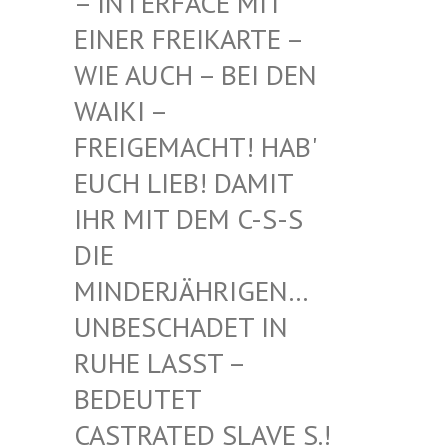
INTERFACE MIT EI
NER FREIKARTE – WI
E AUCH – BEI DEN WA
IKI – FR
EIGEMACHT! HAB' EU
CH LIEB! DAMIT IH
R MIT DEM C-S-S DI
E MI
NDERJÄHRIGEN… UN
BESCHADET IN RU
HE LASST – BE
DEUTET CA
STRATED SLAVE S.! UN