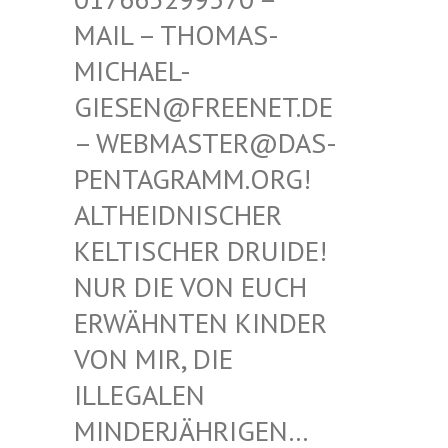
THOMAS-MICHAE
L-GIESEN
@FREENET.DE – WEBM
ASTER@DAS-PENTAG
RAMM.ORG! ALTHEI
DNISCHER KELTIS
CHER DRUIDE! NUR D
IE VON EUCH ERWÄHN
TEN KINDER VON MI
R, DIE ILLEGA
LEN MINDER
JÄHRIGEN… SIND E