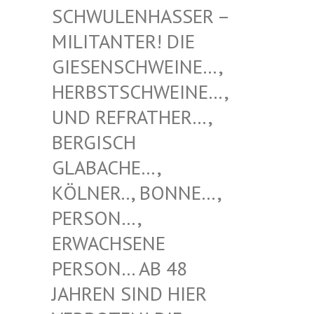
NHASSER – MILITAN
TER! DIE GIESENS
CHWEINE…, HERBSTS
CHWEINE…, UND REF
RATHER…, BERGISC
H GLABACH
E…, KÖLNER.
., BONNE…, PERSON…
, ERWACHS
ENE PERSON…
AB 48 JAHREN
SIND HIER VERBOTE