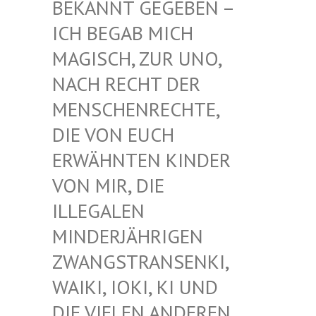
EKANNT GEGEBEN – I
CH BEGAB MICH M
AGISCH, ZUR UNO, N
ACH RECHT DER M
ENSCHENRECHTE, D
IE VON EUCH E
RWÄHNTEN KINDER V
ON MIR, DIE I
LLEGALEN M
INDERJÄHRIGEN Z
WANGSTRANSENKI, W
AIKI, IOKI, KI UND D
IE VIELEN ANDEREN K