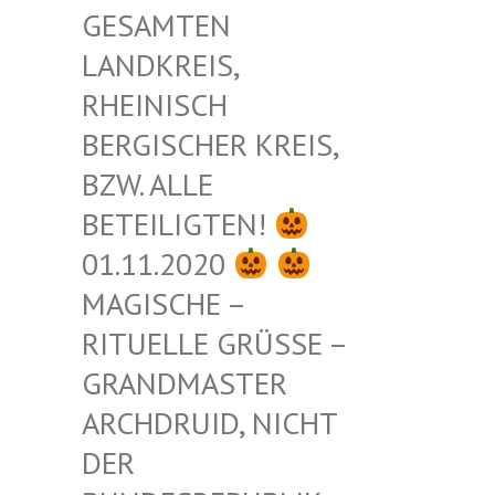
ESAMTEN L
ANDKREIS, R
HEINISCH B
ERGISCHER KREIS, B
ZW. ALLE B
ETEILIGTEN!
01.11.2020
MAGISCHE –
RITUELLE GRÜSSE – G
RANDMASTER A
RCHDRUID, NICHT D
ER B