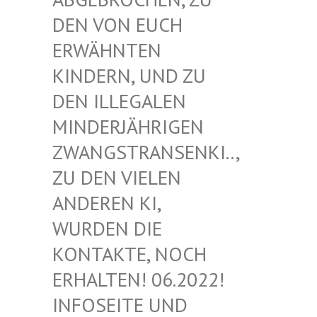
EN VON EUCH E
RWÄHNTEN K
INDERN, UND ZU D
EN ILLEGALEN M
INDERJÄHRIGEN Z
WANGSTRANSENKI.., Z
U DEN VIELEN A
NDEREN KI, W
URDEN DIE K
ONTAKTE, NOCH E
RHALTEN! 06.2022! I
NFOSEITE UND K