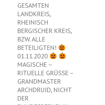
ESAMTEN L
ANDKREIS, R
HEINISCH B
ERGISCHER KREIS, B
ZW. ALLE B
ETEILIGTEN!
01.11.2020
MAGISCHE –
RITUELLE GRÜSSE – G
RANDMASTER A
RCHDRUID, NICHT D
ER B