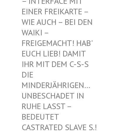
INTERFACE MIT EI
NER FREIKARTE – WI
E AUCH – BEI DEN WA
IKI – FR
EIGEMACHT! HAB' EU
CH LIEB! DAMIT IH
R MIT DEM C-S-S DI
E MI
NDERJÄHRIGEN… UN
BESCHADET IN RU
HE LASST – BE
DEUTET CA
STRATED SLAVE S.! UN