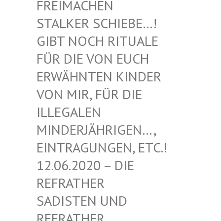
EIMACHEN ST
ALKER SCHIEBE…! GI
BT NOCH RITUALE FÜ
R DIE VON EUCH ER
WÄHNTEN KINDER VO
N MIR, FÜR DIE IL
LEGALEN MI
NDERJÄHRIGEN…, EI
NTRAGUNGEN, ETC.! 12
.06.2020 – DIE RE
FRATHER SA
DISTEN UND RE
FRATHER SA