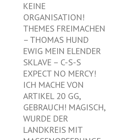
EINE O
RGANISATION! T
HEMES FREIMACHEN –
THOMAS HUND E
WIG MEIN ELENDER S
KLAVE – C-S-S E
XPECT NO MERCY! I
CH MACHE VON A
RTIKEL 20 GG, G
EBRAUCH! MAGISCH, W
URDE DER L
ANDKREIS MIT M