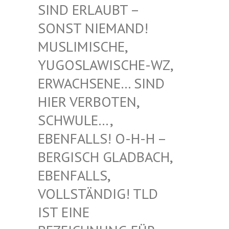
RLAUBT – SONST
NIEMAND! MUSLIM
ISCHE, YUGOSL
AWISCHE-WZ, ERWACH
SENE… SIND HIER V
ERBOTEN, SCHWUL
E…, EBENFA
LLS! O-H-H – BERGIS
CH GLADBACH, EBENFA
LLS, VOLLST
ÄNDIG! TLD IST EI
NE BEZEIC