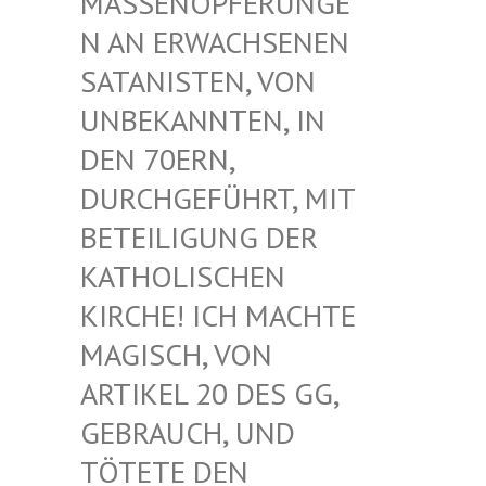
ASSENOPFERUNGEN
AN ERWACHSENEN S
ATANISTEN, VON U
NBEKANNTEN, IN D
EN 70ERN, D
URCHGEFÜHRT, MIT B
ETEILIGUNG DER K
ATHOLISCHEN K
IRCHE! ICH MACHTE M
AGISCH, VON A
RTIKEL 20 DES GG, G
EBRAUCH, UND T
ÖTETE DEN G