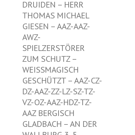
EN – HERR THOMA
S MICHAEL GIESE
N – AAZ-AAZ-AWZ-S
PIEL
ZERSTÖRER ZUM S
CHUTZ – WEISSM
AGISCH GESCHÜ
TZT – AAZ-CZ-DZ-AAZ
-ZZ-LZ-SZ-TZ-VZ-OZ-
AAZ-HDZ-TZ-AAZ BE
RGISCH GLADBA
CH – AN DER WALLBU
RG 3, 5. ETAGE