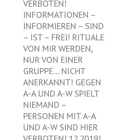
BOTEN! INF
ORMATIONEN – INF
ORMIEREN – SIND – I
ST – FREI! RITUALE VON
MIR WERDEN, NUR
VON EINER GRU
PPE… NICHT ANE
RKANNT! GEGEN A-A
UND A-W SPIELT NIE
MAND – PER
SONEN MIT A-A UND
A-W SIND HIER VER
BOTEN! 12.2019! DIE