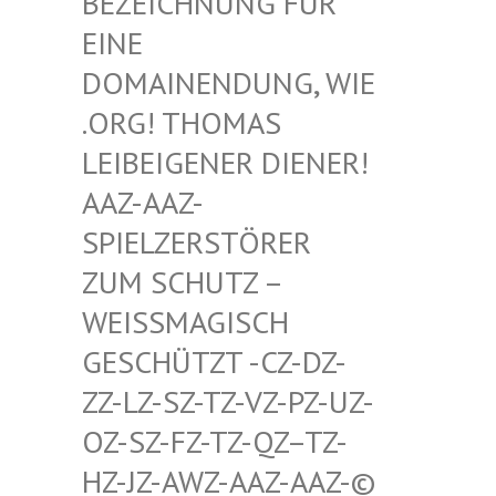
HNUNG FÜR EINE D
OMAIN
ENDUNG, WIE .ORG!
THOMAS LEIBEI
GENER DIENER! AAZ-AA
Z-SPIELZ
ERSTÖRER ZUM SC
HUTZ – WEISSMA
GISCH GESCHÜT
ZT -CZ-DZ-ZZ-LZ-S
Z-TZ-VZ-PZ-UZ-OZ-SZ-F
Z-TZ-QZ–TZ-HZ-JZ-A
WZ-AAZ-AAZ-© SCHWULE