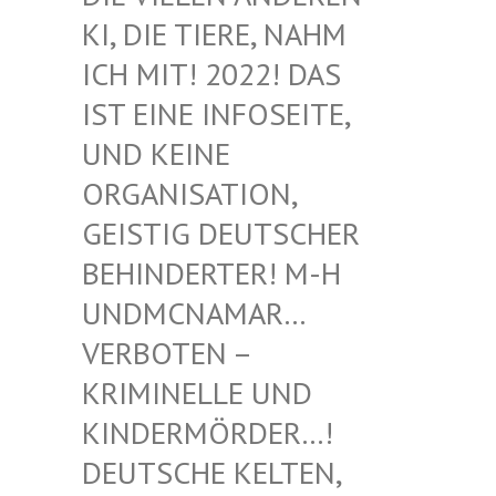
I, DIE TIERE, NAHM I
CH MIT! 2022! DAS I
ST EINE INFOSEITE, U
ND KEINE O
RGANISATION, G
EISTIG DEUTSCHER B
EHINDERTER! M-H U
NDMCNAMAR… V
ERBOTEN – K
RIMINELLE UND K
INDERMÖRDER…! D
EUTSCHE KELTEN, M