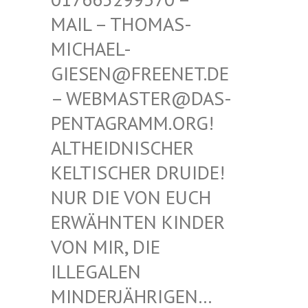
THOMAS-MICHAE
L-GIESEN
@FREENET.DE – WEBM
ASTER@DAS-PENTAG
RAMM.ORG! ALTHEI
DNISCHER KELTIS
CHER DRUIDE! NUR D
IE VON EUCH ERWÄHN
TEN KINDER VON MI
R, DIE ILLEGA
LEN MINDER
JÄHRIGEN… SIND E