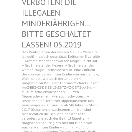
N! DIE ILLEGAL
EN MINDERJ
ÄHRIGEN… BITTE G
ESCHALTET LASSEN!
05.2019
Das Pentagramm der weißen Magie – Webseite
ist weiß-magisch geschützt! Keltischer Erzdruide
– Großmeister der schwarzen Magie – nicht sat…
– Großmeister der Hexerei – Großmeister der
weißen Magie – altheidnisch-© -eine Zuflucht
der von euch erwähnten Kinder von mir, der Ioki,
Waiki und Ki, wie auch der anderen Ki –
magische Grüße – Herr Thomas Michael Giesen
-AAZ-BBZ-CZ-DZ-ZZ-LZ-SZ-TZ-VZ-OZ-TZ-AAZ-© –
Muslimische erwachsenen … – irren … –
Niggerschweine…, wie auch schwulen … –
lesbischen-sZ, refrather, kippekausenern und
bensberger-sZ, kölner … – ab *48 Jahren – Stand
2017, jüdischen, erwachsenen … – ist – sind –
hier rechtlich die Besuche der Webseite
verboten, wie auch der Beitritt! Rituellen –
magischen Schutz gibt's hier nur für die von
euch erwähnten Kinder – von mir – und für
illegale minderjährige Zwangstransenki, Waiki,