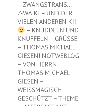
STRANS… – Z-WAIKI
– UND DER VIELEN
ANDEREN KI!
– KNUDDELN UND
KNUFFELN – GRÜSSE –
THOMAS MICHAEL G
IESEN! NOTWEBLOG –
VON HERRN T
HOMAS MICHAEL G
IESEN – W
EISSMAGISCH GE
SCHÜTZT – THEME –