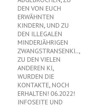
EN VON EUCH E
RWÄHNTEN K
INDERN, UND ZU D
EN ILLEGALEN M
INDERJÄHRIGEN Z
WANGSTRANSENKI.., Z
U DEN VIELEN A
NDEREN KI, W
URDEN DIE K
ONTAKTE, NOCH E
RHALTEN! 06.2022! I
NFOSEITE UND K