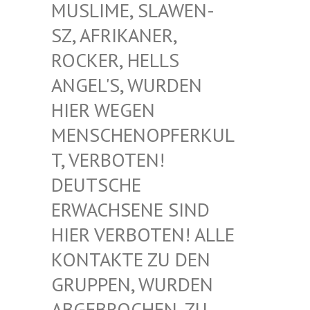
USLIME, SLAWEN-S
Z, AFRIKANER, R
OCKER, HELLS A
NGEL'S, WURDEN H
IER WEGEN M
ENSCHENOPFERKULT
, VERBOTEN! D
EUTSCHE E
RWACHSENE SIND H
IER VERBOTEN! ALLE K
ONTAKTE ZU DEN G
RUPPEN, WURDEN A
BGEBROCHEN, ZU D