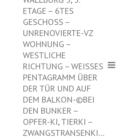
– 6TES GESCHO
SS – UNRENO
VIERTE-VZ WOHNUN
G – WESTLI
CHE RICHTU
NG – WEISSES PENTAGR
AMM ÜBER DER TÜR
UND AUF DEM BAL
KON-©BEI DEN BUN
KER – OPFER-K
I, TIERKI – ZWANGST
RANSENKI… – ZWANG