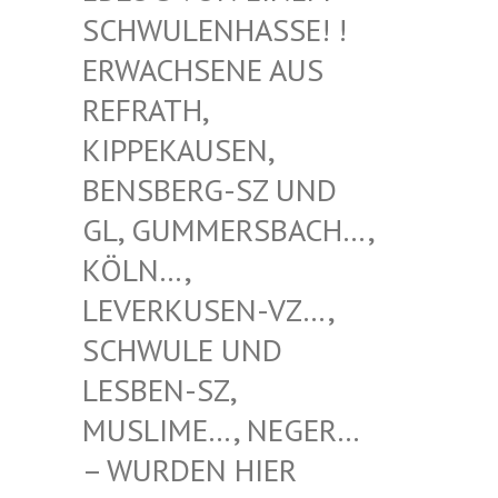
WULENHASSE! ! ERW
ACHSENE AUS REF
RATH, KIP
PEKAUSEN, BEN
SBERG-SZ UND GL,
GUMMERSBACH…, KÖL
N…, LEV
ERKUSEN-VZ…, SCH
WULE UND LES
BEN-SZ, MUS
LIME…, NEGER… – W
URDEN HIER VER