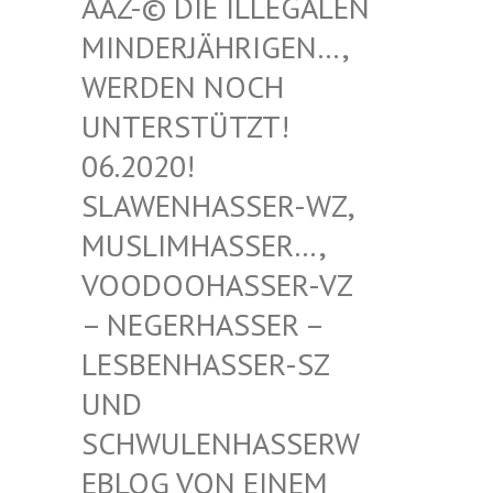
-© DIE ILLEGALEN MIN
DERJÄHRIGEN…, WER
DEN NOCH UNT
ERSTÜTZT! 06.
2020! SLA
WENHASSER-WZ, MUS
LIMHASSER…, VOO
DOOHASSER-VZ – N
EGERHASSER – LES
BENHASSER-SZ UND
SCH
WULENHASSERWEBL
OG VON EINEM SCH