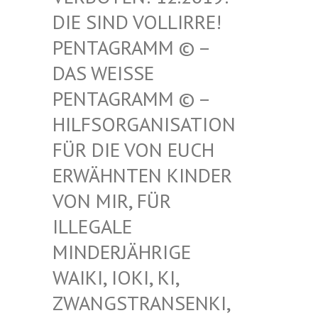
SIND VOLLIRRE! PEN
TAGRAMM © – DAS
WEISSE PENT
AGRAMM © – HILF
SORGANISATION FÜR
DIE VON EUCH ERWÄ
HNTEN KINDER VON
MIR, FÜR ILLE
GALE MIND
ERJÄHRIGE WAIK
I, IOKI, KI, ZWAN
GSTRANSENKI, UND