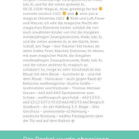
Ioki, Ki, und für die vielen anderen Ki,
03.02.2018! Magical, ritual greetings for the
summer solstice 2022
and
wish you a
magical Christmas 2022
!Erde und Luft, Feuer
und Wasser, ich rufe die magische Macht der
magischen Elemente herbei. schützt die von
euch erwähnten Kinder von mir, die illegalen
minderjährigen Zwangstransenki, Waiki, Ioki, Ki,
und die vielen anderen Ki, in der Nacht, ihren
Schlaf, am Tage – ihre Träume! Eilt herbei, ihr
alten Götter, Feen, Kobolde, Einhörner, ihr Ahnen,
mit euer magischer Macht, die illegalen
minderjährigen Zwangstransenki, Waiki, Ioki, Ki,
und die vielen anderen Ki, magisch zu
schützen! So, möge es sein! Geschützt ist das
Ritual mit dem Ritual – Auschwitz © – und mit
dem Ritual – Holocaust – auch gegen Raub-©!
Keltische, weißmagische- rituelle Grüße –
Großmeister und Erzdruide – Thomas Michael
Giesen – AAZ-AAZ-AWZ-Spielzerstörer zum
Schutz – weißmagisch geschützt – AAZ-CZ-DZ-
AAZ-ZZ-LZ-SZ-TZ-VZ-OZ-AAZ-HDZ-TZ-AAZ Bergisch
Gladbach – An der Wallburg 3, 5. Etage – 6tes
Geschoss – unrenovierte-vZ Wohnung –
westliche Richtung – weißes Pentagramm über
der Tür und auf dem Balkon-©