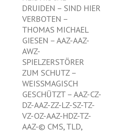
RUIDEN – SIND HIER V
ERBOTEN – T
HOMAS MICHAEL G
IESEN – AAZ-AAZ-A
WZ-S
PIELZERSTÖRER Z
UM SCHUTZ – W
EISSMAGISCH GE
SCHÜTZT – AAZ-CZ-DZ
-AAZ-ZZ-LZ-SZ-TZ-VZ
-OZ-AAZ-HDZ-TZ-AA
Z-© CMS, TLD, FR