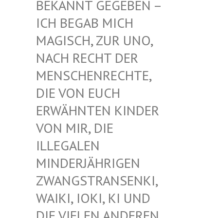
EKANNT GEGEBEN – I
CH BEGAB MICH M
AGISCH, ZUR UNO, N
ACH RECHT DER M
ENSCHENRECHTE, D
IE VON EUCH E
RWÄHNTEN KINDER V
ON MIR, DIE I
LLEGALEN M
INDERJÄHRIGEN Z
WANGSTRANSENKI, W
AIKI, IOKI, KI UND D
IE VIELEN ANDEREN K