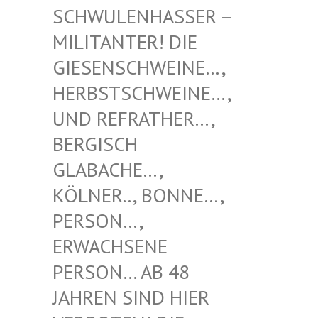
NHASSER – MILITAN
TER! DIE GIESENS
CHWEINE…, HERBSTS
CHWEINE…, UND REF
RATHER…, BERGISC
H GLABACH
E…, KÖLNER.
., BONNE…, PERSON…
, ERWACHS
ENE PERSON…
AB 48 JAHREN
SIND HIER VERBOTE