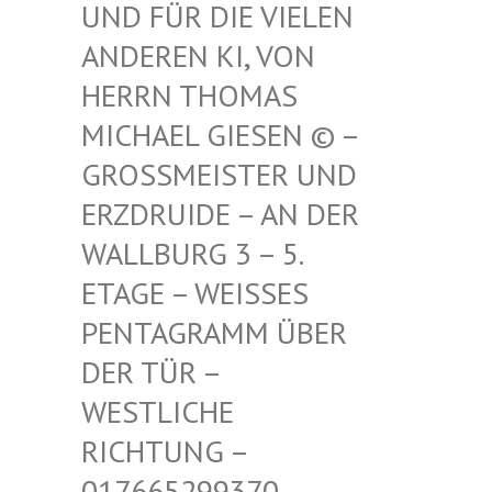
FÜR DIE VIELEN ANDE
REN KI, VON HERR
N THOMAS MICH
AEL GIESEN © – GROSS
MEISTER UND ERZDR
UIDE – AN DER WALLB
URG 3 – 5. ETAGE
– WEISSES PENTAG
RAMM ÜBER DER TÜ
R – WESTLI
CHE RICHTU
NG – 017665
299370 – MAIL –