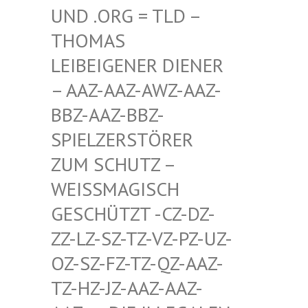
D .ORG = TLD – TH
OMAS LE
IBEIGENER DIENER –
AAZ-AAZ-AWZ-AAZ-BB
Z-AAZ-BBZ-SP
IELZERSTÖRER ZU
M SCHUTZ – WE
ISSMAGISCH GES
CHÜTZT -CZ-DZ-ZZ-
LZ-SZ-TZ-VZ-PZ-UZ-OZ-
SZ-FZ-TZ-QZ-AAZ-TZ-
HZ-JZ-AAZ-AAZ-AAZ