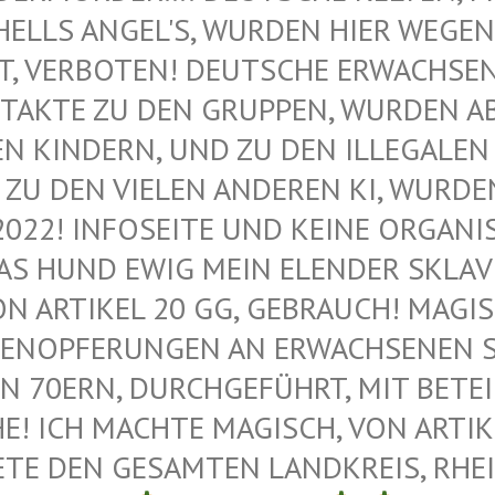
ELLS ANGEL'S, WURDEN HIER WEGEN M
VERBOTEN! DEUTSCHE ERWACHSENE 
AKTE ZU DEN GRUPPEN, WURDEN ABG
KINDERN, UND ZU DEN ILLEGALEN M
U DEN VIELEN ANDEREN KI, WURDEN 
022! INFOSEITE UND KEINE ORGANIS
 HUND EWIG MEIN ELENDER SKLAVE –
 ARTIKEL 20 GG, GEBRAUCH! MAGISC
ENOPFERUNGEN AN ERWACHSENEN SAT
 70ERN, DURCHGEFÜHRT, MIT BETEIL
 ICH MACHTE MAGISCH, VON ARTIKEL
E DEN GESAMTEN LANDKREIS, RHEIN