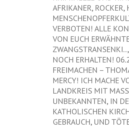
FRIKANER, ROCKER, H
ENSCHENOPFERKULT, 
ERBOTEN! ALLE KONT
ON EUCH ERWÄHNTEN 
WANGSTRANSENKI.., Z
OCH ERHALTEN! 06.2
REIMACHEN – THOMAS
ERCY! ICH MACHE VON
ANDKREIS MIT MASS
NBEKANNTEN, IN DEN
ATHOLISCHEN KIRCHE!
EBRAUCH, UND TÖTET