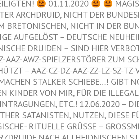
EILIGTEN!
01.11.2020
MAGIS
ER ARCHDRUID, NICHT DER BUNDESRE
 BRETONISCHEN, NICHT IN DER BUND
GE AUFGELÖST – DEUTSCHE NEUHEIDN
ISCHE DRUIDEN – SIND HIER VERBOT
-AAZ-AWZ-SPIELZERSTÖRER ZUM SCHU
ZT – AAZ-CZ-DZ-AAZ-ZZ-LZ-SZ-TZ-VZ
ACHEN STALKER SCHIEBE…! GIBT NOCH
INDER VON MIR, FÜR DIE ILLEGALEN
RAGUNGEN, ETC.! 12.06.2020 – DIE 
R SATANISTEN, NUTZEN, DIESE FÜR 
HE- RITUELLE GRÜSSE – GROSSMEISTER
IDE NACH ALTHEIDNISCHEN STAMME