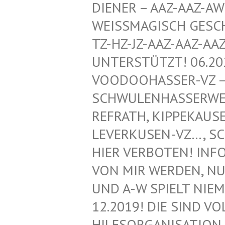
ENER – AAZ-AAZ-AWZ-
ISSMAGISCH GESCHÜTZ
HZ-JZ-AAZ-AAZ-AAZ-
ERSTÜTZT! 06.2020!
DOOHASSER-VZ – NEG
WULENHASSERWEBLOG
RATH, KIPPEKAUSEN,
ERKUSEN-VZ…, SCHWU
R VERBOTEN! INFORMA
MIR WERDEN, NUR VO
A-W SPIELT NIEMAND
2019! DIE SIND VOLL
SORGANISATION FÜR 