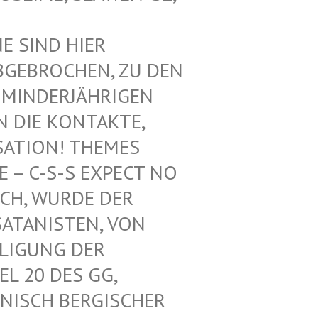
SIND HIER V
EBROCHEN, ZU DEN V
INDERJÄHRIGEN Z
DIE KONTAKTE, N
ATION! THEMES F
 C-S-S EXPECT NO M
H, WURDE DER L
ANISTEN, VON U
IGUNG DER K
 20 DES GG, G
ISCH BERGISCHER K