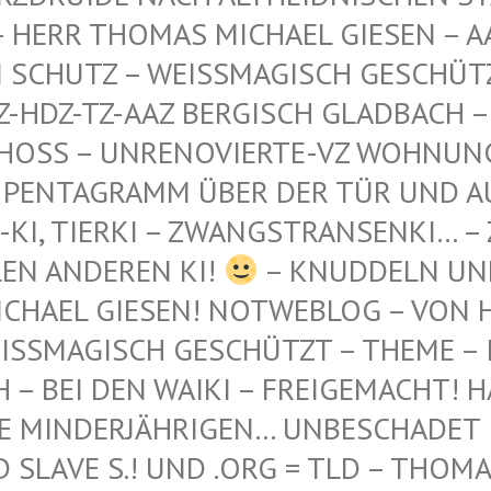
 THOMAS MICHAEL GIESEN – AAZ-AA
TZ – WEISSMAGISCH GESCHÜTZT – AA
-TZ-AAZ BERGISCH GLADBACH – AN DE
 – UNRENOVIERTE-VZ WOHNUNG – WES
GRAMM ÜBER DER TÜR UND AUF DEM 
ERKI – ZWANGSTRANSENKI… – ZWANGS
DEREN KI!
– KNUDDELN UN
CHAEL GIESEN! NOTWEBLOG – VON H
SSMAGISCH GESCHÜTZT – THEME – INT
 BEI DEN WAIKI – FREIGEMACHT! HAB'
 MINDERJÄHRIGEN… UNBESCHADET IN 
AVE S.! UND .ORG = TLD – THOMAS L