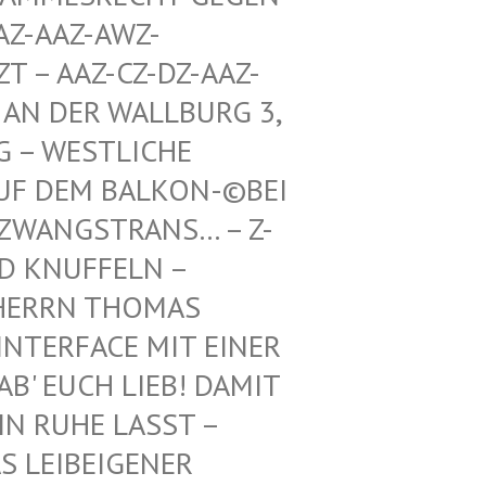
Z-AWZ-SPIEL
Z-CZ-DZ-AAZ-ZZ-LZ-
R WALLBURG 3, 5. ETA
TLICHE RICHTU
BALKON-©BEI DEN BUN
TRANS… – Z-WAIKI –
D KNUFFELN –
ERRN THOMAS M
ERFACE MIT EINER FR
 EUCH LIEB! DAMIT IH
RUHE LASST – BE
EIBEIGENER DI