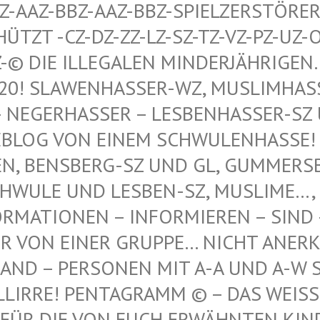
AAZ-BBZ-AAZ-BBZ-SPIELZERSTÖRER Z
T -CZ-DZ-ZZ-LZ-SZ-TZ-VZ-PZ-UZ-OZ-S
© DIE ILLEGALEN MINDERJÄHRIGEN…, 
 SLAWENHASSER-WZ, MUSLIMHASSER…
ERHASSER – LESBENHASSER-SZ UND
 VON EINEM SCHWULENHASSE! ! ER
 BENSBERG-SZ UND GL, GUMMERSBAC
LE UND LESBEN-SZ, MUSLIME…, NE
TIONEN – INFORMIEREN – SIND – IST
N EINER GRUPPE… NICHT ANERKANNT
 – PERSONEN MIT A-A UND A-W SIND
IRRE! PENTAGRAMM © – DAS WEISSE P
DIE VON EUCH ERWÄHNTEN KINDER VO