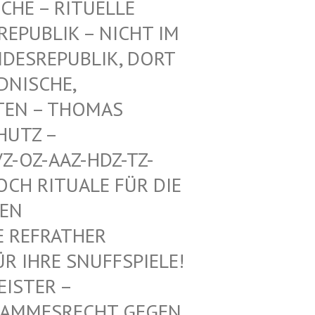
CHE – RITUELLE
PUBLIK – NICHT IM E
ESREPUBLIK, DORT A
ISCHE, A
EN – THOMAS M
TZ – W
-OZ-AAZ-HDZ-TZ-AA
 RITUALE FÜR DIE VO
 MI
REFRATHER SA
IHRE SNUFFSPIELE! KE
 – ALTHE
SRECHT GEGEN DEUTS