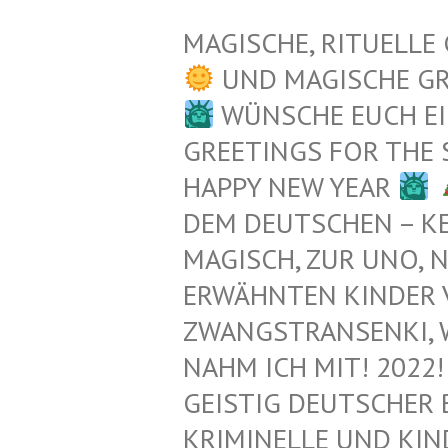
MAGISCHE, RITUELLE
UND MAGISCHE G
WÜNSCHE EUCH EI
GREETINGS FOR THE
HAPPY NEW YEAR
EM DEUTSCHEN – KEL
AGISCH, ZUR UNO, N
RWÄHNTEN KINDER VO
WANGSTRANSENKI, WAIK
AHM ICH MIT! 2022! 
EISTIG DEUTSCHER 
RIMINELLE UND KIND