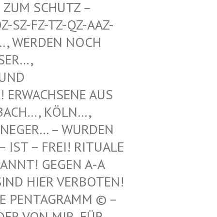
UM SCHUTZ – WE
Z-FZ-TZ-QZ-AAZ-TZ-
WERDEN NOCH UNT
, VOO
 SCH
WACHSENE AUS REF
H…, KÖLN…, LEV
GER… – WURDEN HIE
 – FREI! RITUALE VON
! GEGEN A-A UND
 HIER VERBOTEN! 12.
ENTAGRAMM © – HILF
N MIR, FÜR ILLE