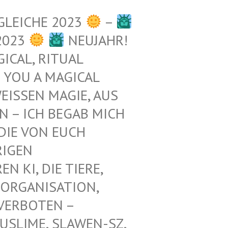
GLEICHE 2023
–
2023
NEUJAHR!
ICAL, RITUAL
 YOU A MAGICAL
ISSEN MAGIE, AUS D
– ICH BEGAB MICH M
E VON EUCH E
GEN Z
KI, DIE TIERE, N
ORGANISATION, G
RBOTEN – K
LIME, SLAWEN-SZ, A