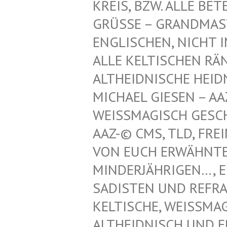
REIS, BZW. ALLE BET
GRÜSSE – GRANDMAST
NGLISCHEN, NICHT IM
LLE KELTISCHEN RÄN
LTHEIDNISCHE HEIDN
ICHAEL GIESEN – AAZ
EISSMAGISCH GESCHÜT
Z-© CMS, TLD, FREIM
N EUCH ERWÄHNTEN K
NDERJÄHRIGEN…, EINT
DISTEN UND REFRATHE
LTISCHE, WEISSMAGISC
IDNISCH UND ERZDRU