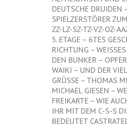
CHE DRUIDEN – HERR
ZERSTÖRER ZUM SCHU
SZ-TZ-VZ-OZ-AAZ-HDZ
GE – 6TES GESCHOSS
NG – WEISSES PENTA
KER – OPFER-KI, TI
UND DER VIELEN AN
GRÜSSE – THOMAS MI
ICHAEL GIESEN – WEI
EIKARTE – WIE AUCH –
R MIT DEM C-S-S DIE
DEUTET CASTRATED SL