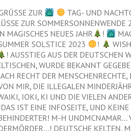
 GRÜSSE ZUR
TAG- UND NACHT
RÜSSE ZUR SOMMERSONNENWENDE 
N MAGISCHES NEUES JAHR
!
MAG
 SUMMER SOLSTICE 2023
!
WISH
! AUSSTIEG AUS DER DEUTSCHEN WE
TISCHEN, WURDE BEKANNT GEGEBEN 
ACH RECHT DER MENSCHENRECHTE, DI
N MIR, DIE ILLEGALEN MINDERJÄHRI
I, IOKI, KI UND DIE VIELEN ANDEREN 
DAS IST EINE INFOSEITE, UND KEINE 
BEHINDERTER! M-H UNDMCNAMAR… VE
ERMÖRDER…! DEUTSCHE KELTEN, MUS