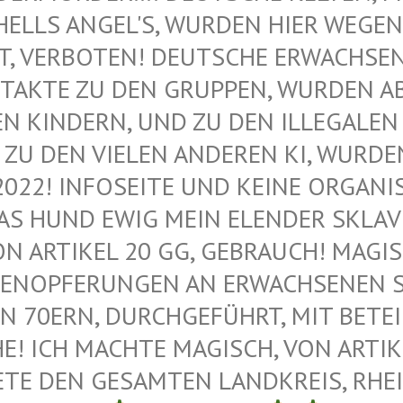
ELLS ANGEL'S, WURDEN HIER WEGEN M
VERBOTEN! DEUTSCHE ERWACHSENE 
AKTE ZU DEN GRUPPEN, WURDEN ABG
KINDERN, UND ZU DEN ILLEGALEN M
U DEN VIELEN ANDEREN KI, WURDEN 
022! INFOSEITE UND KEINE ORGANIS
 HUND EWIG MEIN ELENDER SKLAVE –
 ARTIKEL 20 GG, GEBRAUCH! MAGISC
ENOPFERUNGEN AN ERWACHSENEN SAT
 70ERN, DURCHGEFÜHRT, MIT BETEIL
 ICH MACHTE MAGISCH, VON ARTIKEL
E DEN GESAMTEN LANDKREIS, RHEIN