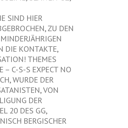
SIND HIER V
EBROCHEN, ZU DEN V
INDERJÄHRIGEN Z
DIE KONTAKTE, N
ATION! THEMES F
 C-S-S EXPECT NO M
H, WURDE DER L
ANISTEN, VON U
IGUNG DER K
 20 DES GG, G
ISCH BERGISCHER K