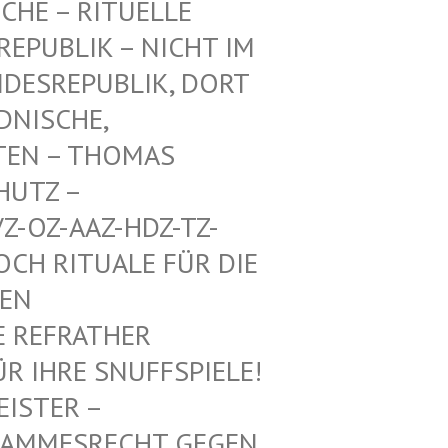
CHE – RITUELLE
PUBLIK – NICHT IM E
ESREPUBLIK, DORT A
ISCHE, A
EN – THOMAS M
TZ – W
-OZ-AAZ-HDZ-TZ-AA
 RITUALE FÜR DIE VO
 MI
REFRATHER SA
IHRE SNUFFSPIELE! KE
 – ALTHE
SRECHT GEGEN DEUTS