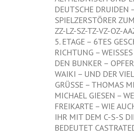
CHE DRUIDEN – HERR
ZERSTÖRER ZUM SCHU
SZ-TZ-VZ-OZ-AAZ-HDZ
GE – 6TES GESCHOSS
NG – WEISSES PENTA
KER – OPFER-KI, TI
UND DER VIELEN AN
GRÜSSE – THOMAS MI
ICHAEL GIESEN – WEI
EIKARTE – WIE AUCH –
R MIT DEM C-S-S DIE
DEUTET CASTRATED SL