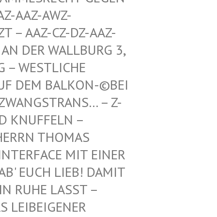
Z-AWZ-SPIEL
Z-CZ-DZ-AAZ-ZZ-LZ-
R WALLBURG 3, 5. ETA
TLICHE RICHTU
BALKON-©BEI DEN BUN
TRANS… – Z-WAIKI –
D KNUFFELN –
ERRN THOMAS M
ERFACE MIT EINER FR
 EUCH LIEB! DAMIT IH
RUHE LASST – BE
EIBEIGENER DI