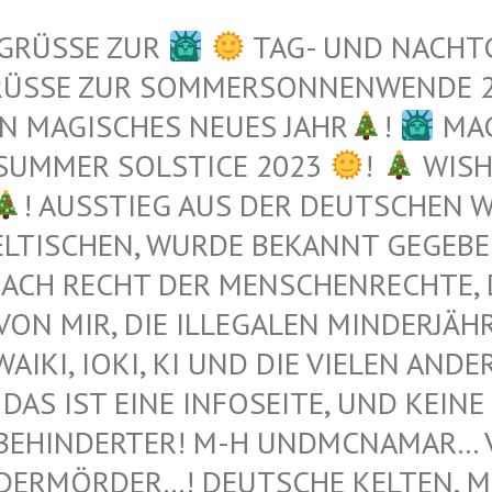
 GRÜSSE ZUR
TAG- UND NACHT
RÜSSE ZUR SOMMERSONNENWENDE 
N MAGISCHES NEUES JAHR
!
MAG
 SUMMER SOLSTICE 2023
!
WISH
! AUSSTIEG AUS DER DEUTSCHEN WE
TISCHEN, WURDE BEKANNT GEGEBEN 
ACH RECHT DER MENSCHENRECHTE, DI
N MIR, DIE ILLEGALEN MINDERJÄHRI
I, IOKI, KI UND DIE VIELEN ANDEREN 
DAS IST EINE INFOSEITE, UND KEINE 
BEHINDERTER! M-H UNDMCNAMAR… VE
ERMÖRDER…! DEUTSCHE KELTEN, MUS