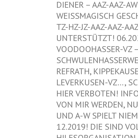
ENER – AAZ-AAZ-AWZ-
ISSMAGISCH GESCHÜTZ
HZ-JZ-AAZ-AAZ-AAZ-
ERSTÜTZT! 06.2020!
DOOHASSER-VZ – NEG
WULENHASSERWEBLOG
RATH, KIPPEKAUSEN,
ERKUSEN-VZ…, SCHWU
R VERBOTEN! INFORMA
MIR WERDEN, NUR VO
A-W SPIELT NIEMAND
2019! DIE SIND VOLL
SORGANISATION FÜR 