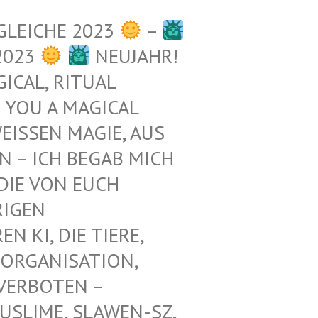
GLEICHE 2023
–
2023
NEUJAHR!
ICAL, RITUAL
 YOU A MAGICAL
ISSEN MAGIE, AUS D
– ICH BEGAB MICH M
E VON EUCH E
GEN Z
KI, DIE TIERE, N
ORGANISATION, G
RBOTEN – K
LIME, SLAWEN-SZ, A