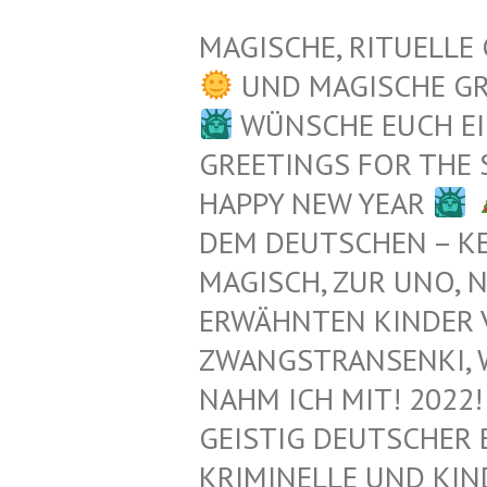
MAGISCHE, RITUELLE
UND MAGISCHE G
WÜNSCHE EUCH EI
GREETINGS FOR THE
HAPPY NEW YEAR
EM DEUTSCHEN – KEL
AGISCH, ZUR UNO, N
RWÄHNTEN KINDER VO
WANGSTRANSENKI, WAIK
AHM ICH MIT! 2022! 
EISTIG DEUTSCHER 
RIMINELLE UND KIND