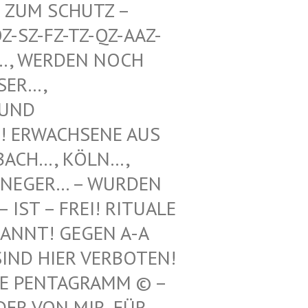
UM SCHUTZ – WE
Z-FZ-TZ-QZ-AAZ-TZ-
WERDEN NOCH UNT
, VOO
 SCH
WACHSENE AUS REF
H…, KÖLN…, LEV
GER… – WURDEN HIE
 – FREI! RITUALE VON
! GEGEN A-A UND
 HIER VERBOTEN! 12.
ENTAGRAMM © – HILF
N MIR, FÜR ILLE