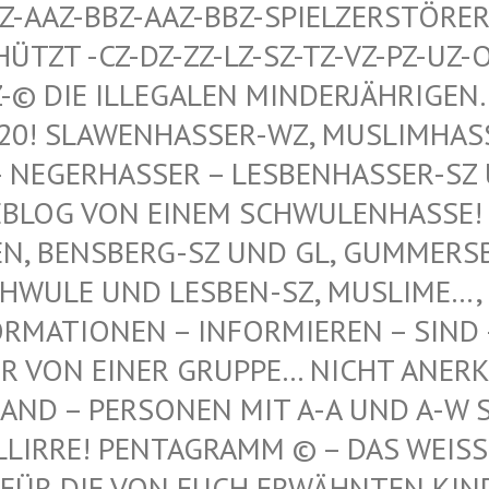
AAZ-BBZ-AAZ-BBZ-SPIELZERSTÖRER Z
T -CZ-DZ-ZZ-LZ-SZ-TZ-VZ-PZ-UZ-OZ-S
© DIE ILLEGALEN MINDERJÄHRIGEN…, 
 SLAWENHASSER-WZ, MUSLIMHASSER…
ERHASSER – LESBENHASSER-SZ UND
 VON EINEM SCHWULENHASSE! ! ER
 BENSBERG-SZ UND GL, GUMMERSBAC
LE UND LESBEN-SZ, MUSLIME…, NE
TIONEN – INFORMIEREN – SIND – IST
N EINER GRUPPE… NICHT ANERKANNT
 – PERSONEN MIT A-A UND A-W SIND
IRRE! PENTAGRAMM © – DAS WEISSE P
DIE VON EUCH ERWÄHNTEN KINDER VO