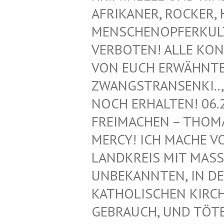
FRIKANER, ROCKER, H
ENSCHENOPFERKULT, 
ERBOTEN! ALLE KONT
ON EUCH ERWÄHNTEN 
WANGSTRANSENKI.., Z
OCH ERHALTEN! 06.2
REIMACHEN – THOMAS
ERCY! ICH MACHE VON
ANDKREIS MIT MASS
NBEKANNTEN, IN DEN
ATHOLISCHEN KIRCHE!
EBRAUCH, UND TÖTET