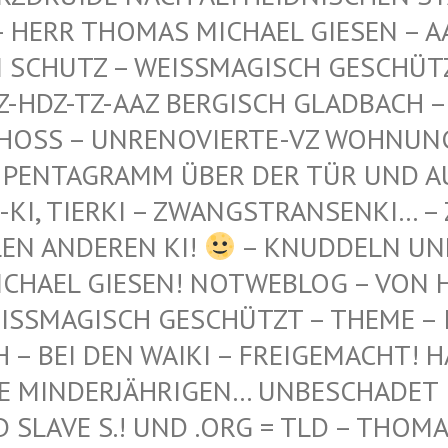
 THOMAS MICHAEL GIESEN – AAZ-AA
TZ – WEISSMAGISCH GESCHÜTZT – AA
-TZ-AAZ BERGISCH GLADBACH – AN DE
 – UNRENOVIERTE-VZ WOHNUNG – WES
GRAMM ÜBER DER TÜR UND AUF DEM 
ERKI – ZWANGSTRANSENKI… – ZWANGS
DEREN KI!
– KNUDDELN UN
CHAEL GIESEN! NOTWEBLOG – VON H
SSMAGISCH GESCHÜTZT – THEME – INT
 BEI DEN WAIKI – FREIGEMACHT! HAB'
 MINDERJÄHRIGEN… UNBESCHADET IN 
AVE S.! UND .ORG = TLD – THOMAS L