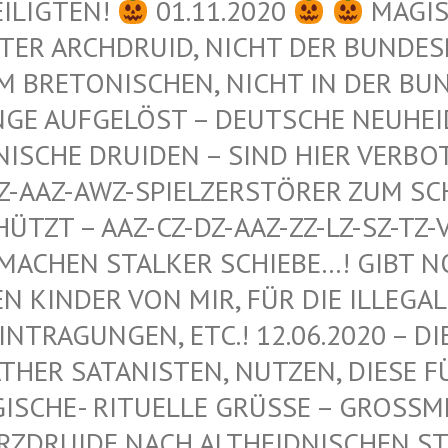
EILIGTEN!
01.11.2020
MAGIS
ER ARCHDRUID, NICHT DER BUNDESRE
 BRETONISCHEN, NICHT IN DER BUND
GE AUFGELÖST – DEUTSCHE NEUHEIDN
ISCHE DRUIDEN – SIND HIER VERBOT
-AAZ-AWZ-SPIELZERSTÖRER ZUM SCHU
ZT – AAZ-CZ-DZ-AAZ-ZZ-LZ-SZ-TZ-VZ
ACHEN STALKER SCHIEBE…! GIBT NOCH
INDER VON MIR, FÜR DIE ILLEGALEN
RAGUNGEN, ETC.! 12.06.2020 – DIE 
R SATANISTEN, NUTZEN, DIESE FÜR 
HE- RITUELLE GRÜSSE – GROSSMEISTER
IDE NACH ALTHEIDNISCHEN STAMME