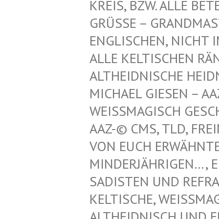
REIS, BZW. ALLE BET
GRÜSSE – GRANDMAST
NGLISCHEN, NICHT IM
LLE KELTISCHEN RÄN
LTHEIDNISCHE HEIDN
ICHAEL GIESEN – AAZ
EISSMAGISCH GESCHÜT
Z-© CMS, TLD, FREIM
N EUCH ERWÄHNTEN K
NDERJÄHRIGEN…, EINT
DISTEN UND REFRATHE
LTISCHE, WEISSMAGISC
IDNISCH UND ERZDRU