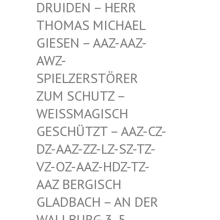
EN – HERR THOMA
S MICHAEL GIESE
N – AAZ-AAZ-AWZ-S
PIEL
ZERSTÖRER ZUM S
CHUTZ – WEISSM
AGISCH GESCHÜ
TZT – AAZ-CZ-DZ-AAZ
-ZZ-LZ-SZ-TZ-VZ-OZ-
AAZ-HDZ-TZ-AAZ BE
RGISCH GLADBA
CH – AN DER WALLBU
RG 3, 5. ETAGE