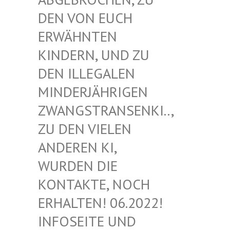
EN VON EUCH E
RWÄHNTEN K
INDERN, UND ZU D
EN ILLEGALEN M
INDERJÄHRIGEN Z
WANGSTRANSENKI.., Z
U DEN VIELEN A
NDEREN KI, W
URDEN DIE K
ONTAKTE, NOCH E
RHALTEN! 06.2022! I
NFOSEITE UND K