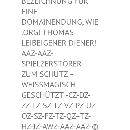
HNUNG FÜR EINE D
OMAIN
ENDUNG, WIE .ORG!
THOMAS LEIBEI
GENER DIENER! AAZ-AA
Z-SPIELZ
ERSTÖRER ZUM SC
HUTZ – WEISSMA
GISCH GESCHÜT
ZT -CZ-DZ-ZZ-LZ-S
Z-TZ-VZ-PZ-UZ-OZ-SZ-F
Z-TZ-QZ–TZ-HZ-JZ-A
WZ-AAZ-AAZ-© SCHWULE