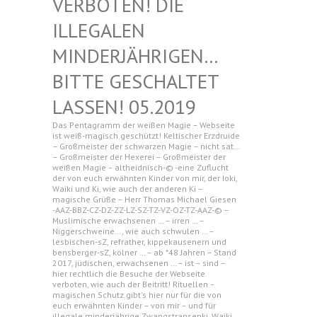
N! DIE ILLEGAL
EN MINDERJ
ÄHRIGEN… BITTE G
ESCHALTET LASSEN!
05.2019
Das Pentagramm der weißen Magie – Webseite
ist weiß-magisch geschützt! Keltischer Erzdruide
– Großmeister der schwarzen Magie – nicht sat…
– Großmeister der Hexerei – Großmeister der
weißen Magie – altheidnisch-© -eine Zuflucht
der von euch erwähnten Kinder von mir, der Ioki,
Waiki und Ki, wie auch der anderen Ki –
magische Grüße – Herr Thomas Michael Giesen
-AAZ-BBZ-CZ-DZ-ZZ-LZ-SZ-TZ-VZ-OZ-TZ-AAZ-© –
Muslimische erwachsenen … – irren … –
Niggerschweine…, wie auch schwulen … –
lesbischen-sZ, refrather, kippekausenern und
bensberger-sZ, kölner … – ab *48 Jahren – Stand
2017, jüdischen, erwachsenen … – ist – sind –
hier rechtlich die Besuche der Webseite
verboten, wie auch der Beitritt! Rituellen –
magischen Schutz gibt's hier nur für die von
euch erwähnten Kinder – von mir – und für
illegale minderjährige Zwangstransenki, Waiki,