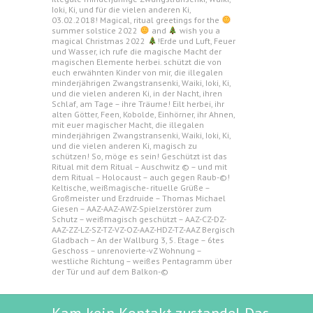
Ioki, Ki, und für die vielen anderen Ki,
03.02.2018! Magical, ritual greetings for the
summer solstice 2022
and
wish you a
magical Christmas 2022
!Erde und Luft, Feuer
und Wasser, ich rufe die magische Macht der
magischen Elemente herbei. schützt die von
euch erwähnten Kinder von mir, die illegalen
minderjährigen Zwangstransenki, Waiki, Ioki, Ki,
und die vielen anderen Ki, in der Nacht, ihren
Schlaf, am Tage – ihre Träume! Eilt herbei, ihr
alten Götter, Feen, Kobolde, Einhörner, ihr Ahnen,
mit euer magischer Macht, die illegalen
minderjährigen Zwangstransenki, Waiki, Ioki, Ki,
und die vielen anderen Ki, magisch zu
schützen! So, möge es sein! Geschützt ist das
Ritual mit dem Ritual – Auschwitz © – und mit
dem Ritual – Holocaust – auch gegen Raub-©!
Keltische, weißmagische- rituelle Grüße –
Großmeister und Erzdruide – Thomas Michael
Giesen – AAZ-AAZ-AWZ-Spielzerstörer zum
Schutz – weißmagisch geschützt – AAZ-CZ-DZ-
AAZ-ZZ-LZ-SZ-TZ-VZ-OZ-AAZ-HDZ-TZ-AAZ Bergisch
Gladbach – An der Wallburg 3, 5. Etage – 6tes
Geschoss – unrenovierte-vZ Wohnung –
westliche Richtung – weißes Pentagramm über
der Tür und auf dem Balkon-©