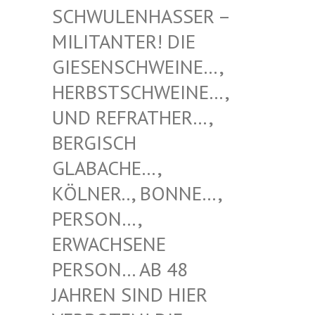
NHASSER – MILITAN
TER! DIE GIESENS
CHWEINE…, HERBSTS
CHWEINE…, UND REF
RATHER…, BERGISC
H GLABACH
E…, KÖLNER.
., BONNE…, PERSON…
, ERWACHS
ENE PERSON…
AB 48 JAHREN
SIND HIER VERBOTE