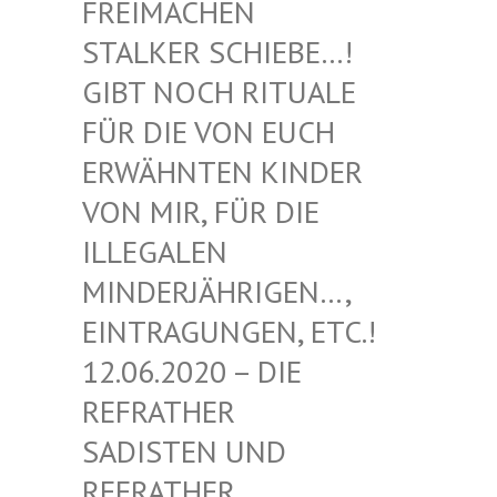
EIMACHEN ST
ALKER SCHIEBE…! GI
BT NOCH RITUALE FÜ
R DIE VON EUCH ER
WÄHNTEN KINDER VO
N MIR, FÜR DIE IL
LEGALEN MI
NDERJÄHRIGEN…, EI
NTRAGUNGEN, ETC.! 12
.06.2020 – DIE RE
FRATHER SA
DISTEN UND RE
FRATHER SA