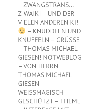
STRANS… – Z-WAIKI
– UND DER VIELEN
ANDEREN KI!
– KNUDDELN UND
KNUFFELN – GRÜSSE –
THOMAS MICHAEL G
IESEN! NOTWEBLOG –
VON HERRN T
HOMAS MICHAEL G
IESEN – W
EISSMAGISCH GE
SCHÜTZT – THEME –