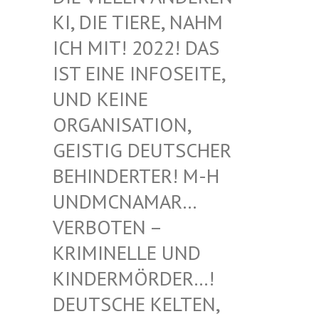
I, DIE TIERE, NAHM I
CH MIT! 2022! DAS I
ST EINE INFOSEITE, U
ND KEINE O
RGANISATION, G
EISTIG DEUTSCHER B
EHINDERTER! M-H U
NDMCNAMAR… V
ERBOTEN – K
RIMINELLE UND K
INDERMÖRDER…! D
EUTSCHE KELTEN, M