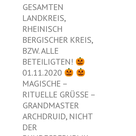
ESAMTEN L
ANDKREIS, R
HEINISCH B
ERGISCHER KREIS, B
ZW. ALLE B
ETEILIGTEN!
01.11.2020
MAGISCHE –
RITUELLE GRÜSSE – G
RANDMASTER A
RCHDRUID, NICHT D
ER B