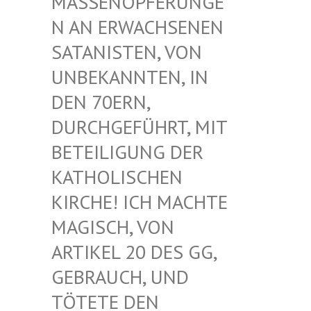
ASSENOPFERUNGEN
AN ERWACHSENEN S
ATANISTEN, VON U
NBEKANNTEN, IN D
EN 70ERN, D
URCHGEFÜHRT, MIT B
ETEILIGUNG DER K
ATHOLISCHEN K
IRCHE! ICH MACHTE M
AGISCH, VON A
RTIKEL 20 DES GG, G
EBRAUCH, UND T
ÖTETE DEN G