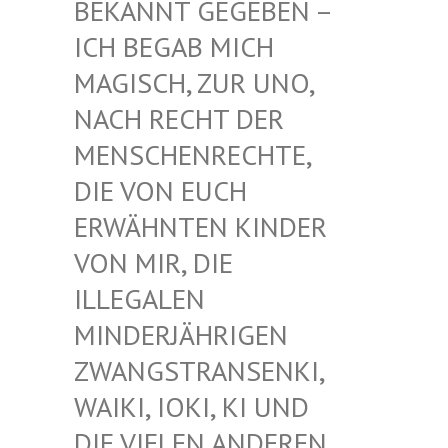
EKANNT GEGEBEN – I
CH BEGAB MICH M
AGISCH, ZUR UNO, N
ACH RECHT DER M
ENSCHENRECHTE, D
IE VON EUCH E
RWÄHNTEN KINDER V
ON MIR, DIE I
LLEGALEN M
INDERJÄHRIGEN Z
WANGSTRANSENKI, W
AIKI, IOKI, KI UND D
IE VIELEN ANDEREN K