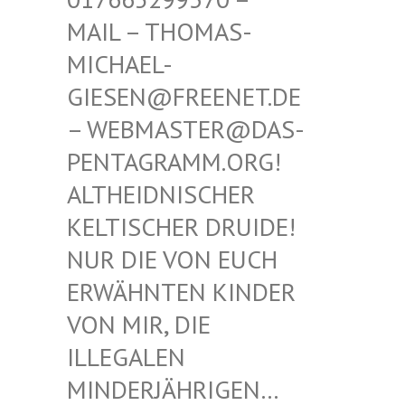
THOMAS-MICHAE
L-GIESEN
@FREENET.DE – WEBM
ASTER@DAS-PENTAG
RAMM.ORG! ALTHEI
DNISCHER KELTIS
CHER DRUIDE! NUR D
IE VON EUCH ERWÄHN
TEN KINDER VON MI
R, DIE ILLEGA
LEN MINDER
JÄHRIGEN… SIND E