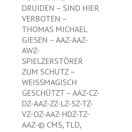
RUIDEN – SIND HIER V
ERBOTEN – T
HOMAS MICHAEL G
IESEN – AAZ-AAZ-A
WZ-S
PIELZERSTÖRER Z
UM SCHUTZ – W
EISSMAGISCH GE
SCHÜTZT – AAZ-CZ-DZ
-AAZ-ZZ-LZ-SZ-TZ-VZ
-OZ-AAZ-HDZ-TZ-AA
Z-© CMS, TLD, FR