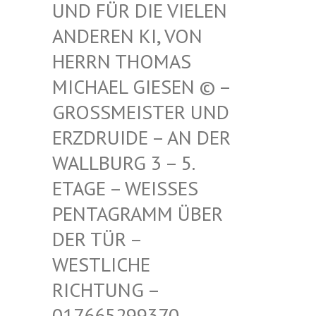
FÜR DIE VIELEN ANDE
REN KI, VON HERR
N THOMAS MICH
AEL GIESEN © – GROSS
MEISTER UND ERZDR
UIDE – AN DER WALLB
URG 3 – 5. ETAGE
– WEISSES PENTAG
RAMM ÜBER DER TÜ
R – WESTLI
CHE RICHTU
NG – 017665
299370 – MAIL –