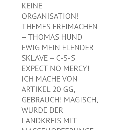
EINE O
RGANISATION! T
HEMES FREIMACHEN –
THOMAS HUND E
WIG MEIN ELENDER S
KLAVE – C-S-S E
XPECT NO MERCY! I
CH MACHE VON A
RTIKEL 20 GG, G
EBRAUCH! MAGISCH, W
URDE DER L
ANDKREIS MIT M