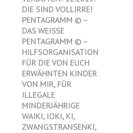
SIND VOLLIRRE! PEN
TAGRAMM © – DAS
WEISSE PENT
AGRAMM © – HILF
SORGANISATION FÜR
DIE VON EUCH ERWÄ
HNTEN KINDER VON
MIR, FÜR ILLE
GALE MIND
ERJÄHRIGE WAIK
I, IOKI, KI, ZWAN
GSTRANSENKI, UND