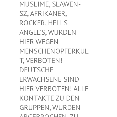
USLIME, SLAWEN-S
Z, AFRIKANER, R
OCKER, HELLS A
NGEL'S, WURDEN H
IER WEGEN M
ENSCHENOPFERKULT
, VERBOTEN! D
EUTSCHE E
RWACHSENE SIND H
IER VERBOTEN! ALLE K
ONTAKTE ZU DEN G
RUPPEN, WURDEN A
BGEBROCHEN, ZU D