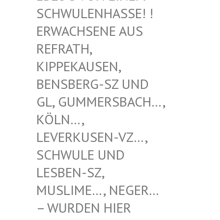
WULENHASSE! ! ERW
ACHSENE AUS REF
RATH, KIP
PEKAUSEN, BEN
SBERG-SZ UND GL,
GUMMERSBACH…, KÖL
N…, LEV
ERKUSEN-VZ…, SCH
WULE UND LES
BEN-SZ, MUS
LIME…, NEGER… – W
URDEN HIER VER