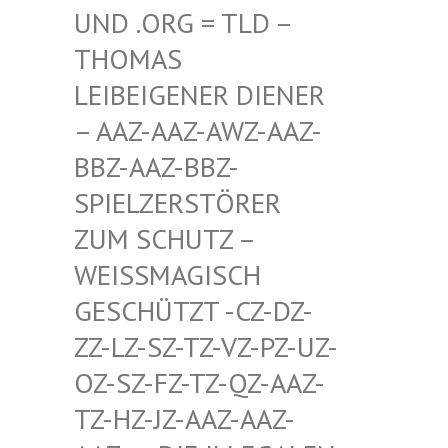
D .ORG = TLD – TH
OMAS LE
IBEIGENER DIENER –
AAZ-AAZ-AWZ-AAZ-BB
Z-AAZ-BBZ-SP
IELZERSTÖRER ZU
M SCHUTZ – WE
ISSMAGISCH GES
CHÜTZT -CZ-DZ-ZZ-
LZ-SZ-TZ-VZ-PZ-UZ-OZ-
SZ-FZ-TZ-QZ-AAZ-TZ-
HZ-JZ-AAZ-AAZ-AAZ