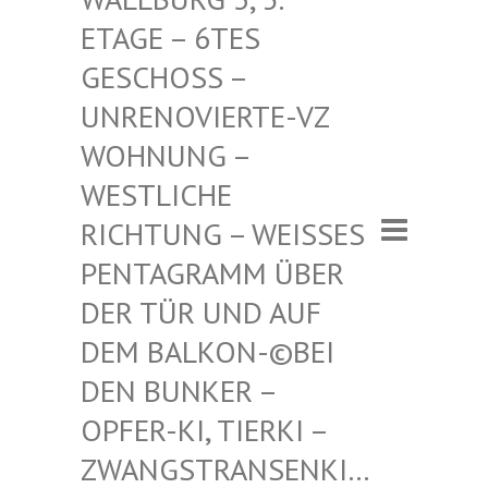
– 6TES GESCHO
SS – UNRENO
VIERTE-VZ WOHNUN
G – WESTLI
CHE RICHTU
NG – WEISSES PENTAGR
AMM ÜBER DER TÜR
UND AUF DEM BAL
KON-©BEI DEN BUN
KER – OPFER-K
I, TIERKI – ZWANGST
RANSENKI… – ZWANG