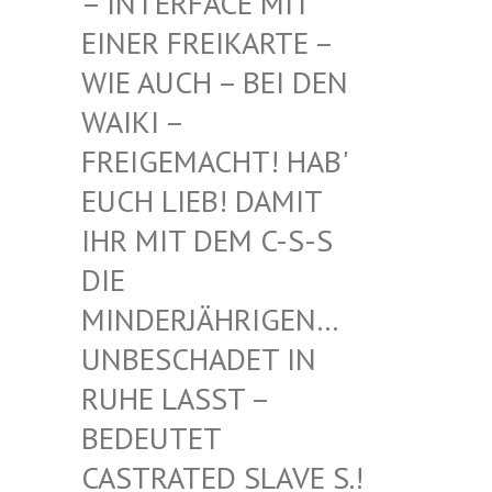
INTERFACE MIT EI
NER FREIKARTE – WI
E AUCH – BEI DEN WA
IKI – FR
EIGEMACHT! HAB' EU
CH LIEB! DAMIT IH
R MIT DEM C-S-S DI
E MI
NDERJÄHRIGEN… UN
BESCHADET IN RU
HE LASST – BE
DEUTET CA
STRATED SLAVE S.! UN