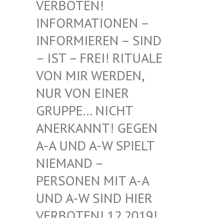
BOTEN! INF
ORMATIONEN – INF
ORMIEREN – SIND – I
ST – FREI! RITUALE VON
MIR WERDEN, NUR
VON EINER GRU
PPE… NICHT ANE
RKANNT! GEGEN A-A
UND A-W SPIELT NIE
MAND – PER
SONEN MIT A-A UND
A-W SIND HIER VER
BOTEN! 12.2019! DIE