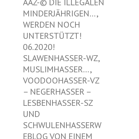
-© DIE ILLEGALEN MIN
DERJÄHRIGEN…, WER
DEN NOCH UNT
ERSTÜTZT! 06.
2020! SLA
WENHASSER-WZ, MUS
LIMHASSER…, VOO
DOOHASSER-VZ – N
EGERHASSER – LES
BENHASSER-SZ UND
SCH
WULENHASSERWEBL
OG VON EINEM SCH