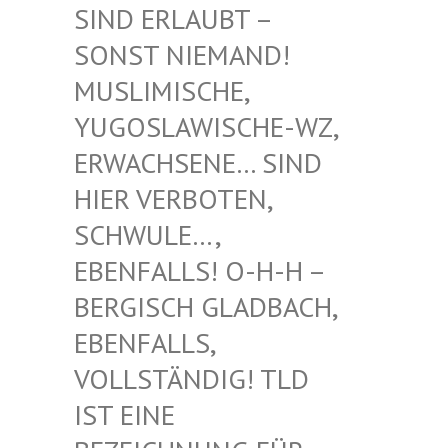
RLAUBT – SONST
NIEMAND! MUSLIM
ISCHE, YUGOSL
AWISCHE-WZ, ERWACH
SENE… SIND HIER V
ERBOTEN, SCHWUL
E…, EBENFA
LLS! O-H-H – BERGIS
CH GLADBACH, EBENFA
LLS, VOLLST
ÄNDIG! TLD IST EI
NE BEZEIC