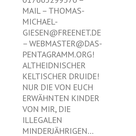
THOMAS-MICHAE
L-GIESEN
@FREENET.DE – WEBM
ASTER@DAS-PENTAG
RAMM.ORG! ALTHEI
DNISCHER KELTIS
CHER DRUIDE! NUR D
IE VON EUCH ERWÄHN
TEN KINDER VON MI
R, DIE ILLEGA
LEN MINDER
JÄHRIGEN… SIND E