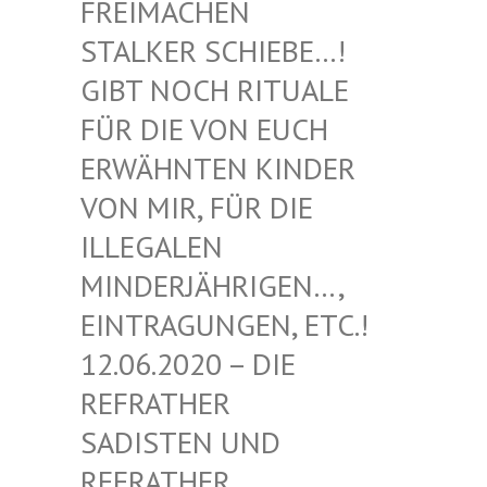
EIMACHEN ST
ALKER SCHIEBE…! GI
BT NOCH RITUALE FÜ
R DIE VON EUCH ER
WÄHNTEN KINDER VO
N MIR, FÜR DIE IL
LEGALEN MI
NDERJÄHRIGEN…, EI
NTRAGUNGEN, ETC.! 12
.06.2020 – DIE RE
FRATHER SA
DISTEN UND RE
FRATHER SA