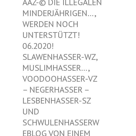
-© DIE ILLEGALEN MIN
DERJÄHRIGEN…, WER
DEN NOCH UNT
ERSTÜTZT! 06.
2020! SLA
WENHASSER-WZ, MUS
LIMHASSER…, VOO
DOOHASSER-VZ – N
EGERHASSER – LES
BENHASSER-SZ UND
SCH
WULENHASSERWEBL
OG VON EINEM SCH