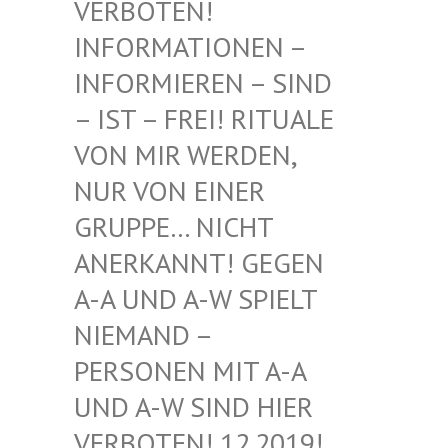
BOTEN! INF
ORMATIONEN – INF
ORMIEREN – SIND – I
ST – FREI! RITUALE VON
MIR WERDEN, NUR
VON EINER GRU
PPE… NICHT ANE
RKANNT! GEGEN A-A
UND A-W SPIELT NIE
MAND – PER
SONEN MIT A-A UND
A-W SIND HIER VER
BOTEN! 12.2019! DIE