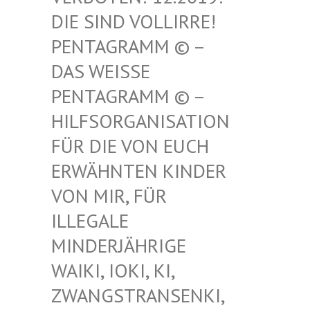
SIND VOLLIRRE! PEN
TAGRAMM © – DAS
WEISSE PENT
AGRAMM © – HILF
SORGANISATION FÜR
DIE VON EUCH ERWÄ
HNTEN KINDER VON
MIR, FÜR ILLE
GALE MIND
ERJÄHRIGE WAIK
I, IOKI, KI, ZWAN
GSTRANSENKI, UND