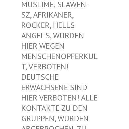
USLIME, SLAWEN-S
Z, AFRIKANER, R
OCKER, HELLS A
NGEL'S, WURDEN H
IER WEGEN M
ENSCHENOPFERKULT
, VERBOTEN! D
EUTSCHE E
RWACHSENE SIND H
IER VERBOTEN! ALLE K
ONTAKTE ZU DEN G
RUPPEN, WURDEN A
BGEBROCHEN, ZU D