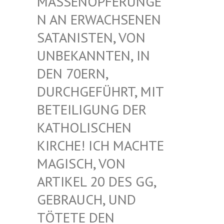
ASSENOPFERUNGEN
AN ERWACHSENEN S
ATANISTEN, VON U
NBEKANNTEN, IN D
EN 70ERN, D
URCHGEFÜHRT, MIT B
ETEILIGUNG DER K
ATHOLISCHEN K
IRCHE! ICH MACHTE M
AGISCH, VON A
RTIKEL 20 DES GG, G
EBRAUCH, UND T
ÖTETE DEN G