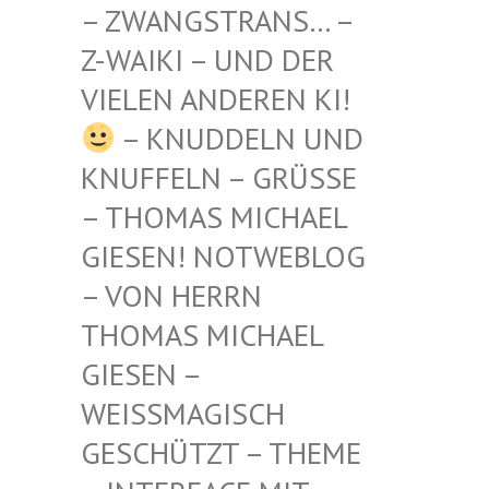
STRANS… – Z-WAIKI
– UND DER VIELEN
ANDEREN KI!
– KNUDDELN UND
KNUFFELN – GRÜSSE –
THOMAS MICHAEL G
IESEN! NOTWEBLOG –
VON HERRN T
HOMAS MICHAEL G
IESEN – W
EISSMAGISCH GE
SCHÜTZT – THEME –