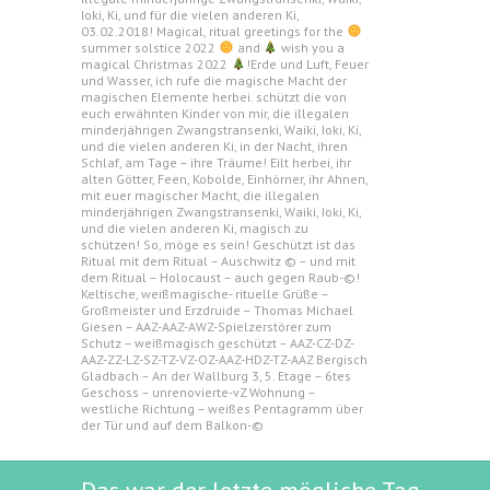
Ioki, Ki, und für die vielen anderen Ki,
03.02.2018! Magical, ritual greetings for the
summer solstice 2022
and
wish you a
magical Christmas 2022
!Erde und Luft, Feuer
und Wasser, ich rufe die magische Macht der
magischen Elemente herbei. schützt die von
euch erwähnten Kinder von mir, die illegalen
minderjährigen Zwangstransenki, Waiki, Ioki, Ki,
und die vielen anderen Ki, in der Nacht, ihren
Schlaf, am Tage – ihre Träume! Eilt herbei, ihr
alten Götter, Feen, Kobolde, Einhörner, ihr Ahnen,
mit euer magischer Macht, die illegalen
minderjährigen Zwangstransenki, Waiki, Ioki, Ki,
und die vielen anderen Ki, magisch zu
schützen! So, möge es sein! Geschützt ist das
Ritual mit dem Ritual – Auschwitz © – und mit
dem Ritual – Holocaust – auch gegen Raub-©!
Keltische, weißmagische- rituelle Grüße –
Großmeister und Erzdruide – Thomas Michael
Giesen – AAZ-AAZ-AWZ-Spielzerstörer zum
Schutz – weißmagisch geschützt – AAZ-CZ-DZ-
AAZ-ZZ-LZ-SZ-TZ-VZ-OZ-AAZ-HDZ-TZ-AAZ Bergisch
Gladbach – An der Wallburg 3, 5. Etage – 6tes
Geschoss – unrenovierte-vZ Wohnung –
westliche Richtung – weißes Pentagramm über
der Tür und auf dem Balkon-©