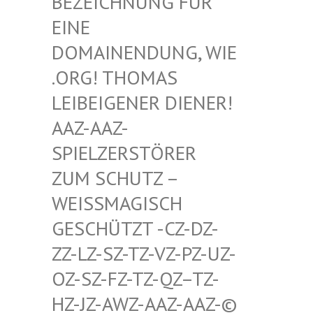
HNUNG FÜR EINE D
OMAIN
ENDUNG, WIE .ORG!
THOMAS LEIBEI
GENER DIENER! AAZ-AA
Z-SPIELZ
ERSTÖRER ZUM SC
HUTZ – WEISSMA
GISCH GESCHÜT
ZT -CZ-DZ-ZZ-LZ-S
Z-TZ-VZ-PZ-UZ-OZ-SZ-F
Z-TZ-QZ–TZ-HZ-JZ-A
WZ-AAZ-AAZ-© SCHWULE