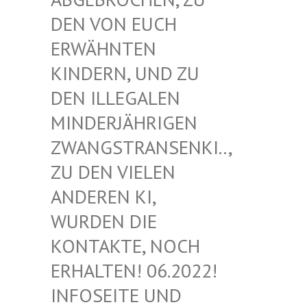
EN VON EUCH E
RWÄHNTEN K
INDERN, UND ZU D
EN ILLEGALEN M
INDERJÄHRIGEN Z
WANGSTRANSENKI.., Z
U DEN VIELEN A
NDEREN KI, W
URDEN DIE K
ONTAKTE, NOCH E
RHALTEN! 06.2022! I
NFOSEITE UND K