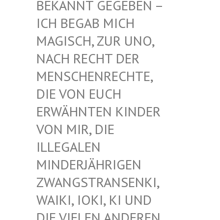
EKANNT GEGEBEN – I
CH BEGAB MICH M
AGISCH, ZUR UNO, N
ACH RECHT DER M
ENSCHENRECHTE, D
IE VON EUCH E
RWÄHNTEN KINDER V
ON MIR, DIE I
LLEGALEN M
INDERJÄHRIGEN Z
WANGSTRANSENKI, W
AIKI, IOKI, KI UND D
IE VIELEN ANDEREN K