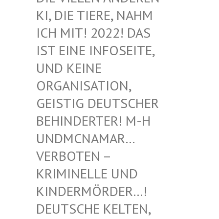
I, DIE TIERE, NAHM I
CH MIT! 2022! DAS I
ST EINE INFOSEITE, U
ND KEINE O
RGANISATION, G
EISTIG DEUTSCHER B
EHINDERTER! M-H U
NDMCNAMAR… V
ERBOTEN – K
RIMINELLE UND K
INDERMÖRDER…! D
EUTSCHE KELTEN, M