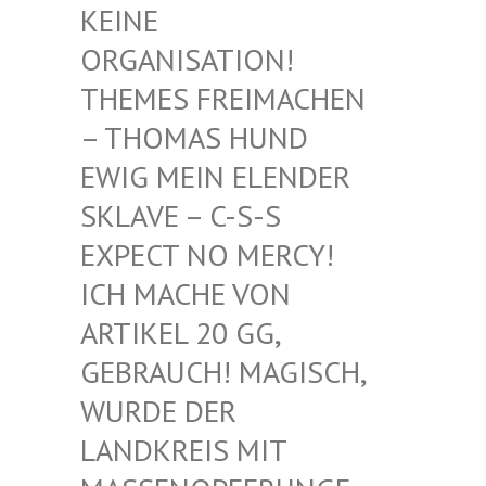
EINE O
RGANISATION! T
HEMES FREIMACHEN –
THOMAS HUND E
WIG MEIN ELENDER S
KLAVE – C-S-S E
XPECT NO MERCY! I
CH MACHE VON A
RTIKEL 20 GG, G
EBRAUCH! MAGISCH, W
URDE DER L
ANDKREIS MIT M