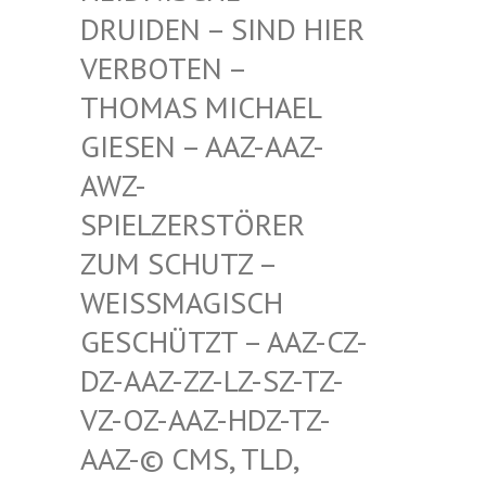
RUIDEN – SIND HIER V
ERBOTEN – T
HOMAS MICHAEL G
IESEN – AAZ-AAZ-A
WZ-S
PIELZERSTÖRER Z
UM SCHUTZ – W
EISSMAGISCH GE
SCHÜTZT – AAZ-CZ-DZ
-AAZ-ZZ-LZ-SZ-TZ-VZ
-OZ-AAZ-HDZ-TZ-AA
Z-© CMS, TLD, FR