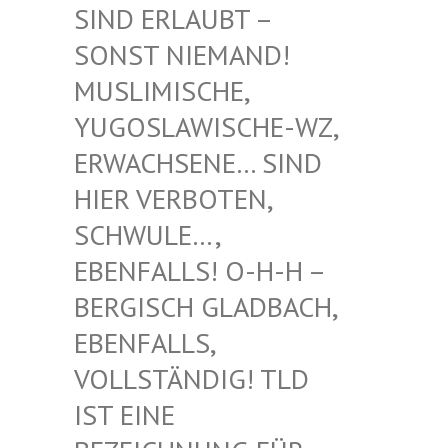
RLAUBT – SONST
NIEMAND! MUSLIM
ISCHE, YUGOSL
AWISCHE-WZ, ERWACH
SENE… SIND HIER V
ERBOTEN, SCHWUL
E…, EBENFA
LLS! O-H-H – BERGIS
CH GLADBACH, EBENFA
LLS, VOLLST
ÄNDIG! TLD IST EI
NE BEZEIC