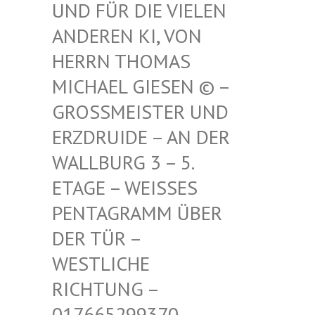
FÜR DIE VIELEN ANDE
REN KI, VON HERR
N THOMAS MICH
AEL GIESEN © – GROSS
MEISTER UND ERZDR
UIDE – AN DER WALLB
URG 3 – 5. ETAGE
– WEISSES PENTAG
RAMM ÜBER DER TÜ
R – WESTLI
CHE RICHTU
NG – 017665
299370 – MAIL –