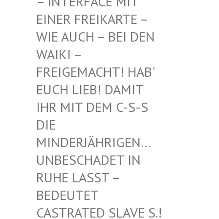
INTERFACE MIT EI
NER FREIKARTE – WI
E AUCH – BEI DEN WA
IKI – FR
EIGEMACHT! HAB' EU
CH LIEB! DAMIT IH
R MIT DEM C-S-S DI
E MI
NDERJÄHRIGEN… UN
BESCHADET IN RU
HE LASST – BE
DEUTET CA
STRATED SLAVE S.! UN