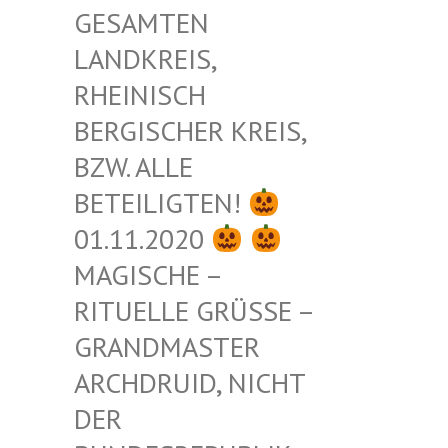
ESAMTEN L
ANDKREIS, R
HEINISCH B
ERGISCHER KREIS, B
ZW. ALLE B
ETEILIGTEN!
01.11.2020
MAGISCHE –
RITUELLE GRÜSSE – G
RANDMASTER A
RCHDRUID, NICHT D
ER B