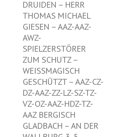
EN – HERR THOMA
S MICHAEL GIESE
N – AAZ-AAZ-AWZ-S
PIEL
ZERSTÖRER ZUM S
CHUTZ – WEISSM
AGISCH GESCHÜ
TZT – AAZ-CZ-DZ-AAZ
-ZZ-LZ-SZ-TZ-VZ-OZ-
AAZ-HDZ-TZ-AAZ BE
RGISCH GLADBA
CH – AN DER WALLBU
RG 3, 5. ETAGE