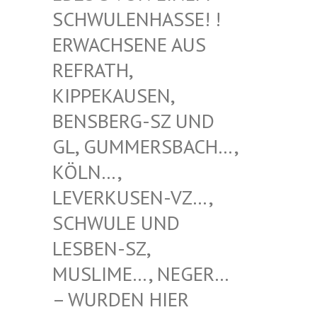
WULENHASSE! ! ERW
ACHSENE AUS REF
RATH, KIP
PEKAUSEN, BEN
SBERG-SZ UND GL,
GUMMERSBACH…, KÖL
N…, LEV
ERKUSEN-VZ…, SCH
WULE UND LES
BEN-SZ, MUS
LIME…, NEGER… – W
URDEN HIER VER