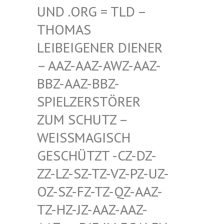
D .ORG = TLD – TH
OMAS LE
IBEIGENER DIENER –
AAZ-AAZ-AWZ-AAZ-BB
Z-AAZ-BBZ-SP
IELZERSTÖRER ZU
M SCHUTZ – WE
ISSMAGISCH GES
CHÜTZT -CZ-DZ-ZZ-
LZ-SZ-TZ-VZ-PZ-UZ-OZ-
SZ-FZ-TZ-QZ-AAZ-TZ-
HZ-JZ-AAZ-AAZ-AAZ