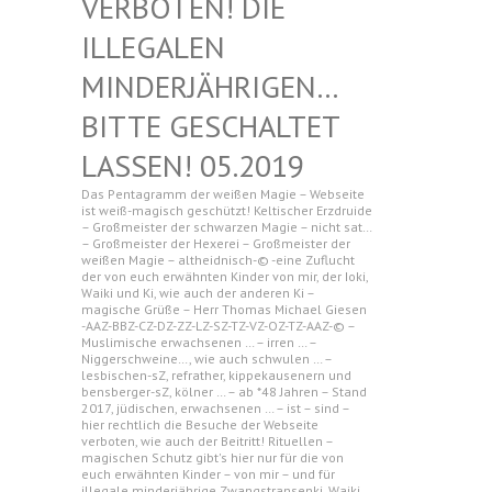
N! DIE ILLEGAL
EN MINDERJ
ÄHRIGEN… BITTE G
ESCHALTET LASSEN!
05.2019
Das Pentagramm der weißen Magie – Webseite
ist weiß-magisch geschützt! Keltischer Erzdruide
– Großmeister der schwarzen Magie – nicht sat…
– Großmeister der Hexerei – Großmeister der
weißen Magie – altheidnisch-© -eine Zuflucht
der von euch erwähnten Kinder von mir, der Ioki,
Waiki und Ki, wie auch der anderen Ki –
magische Grüße – Herr Thomas Michael Giesen
-AAZ-BBZ-CZ-DZ-ZZ-LZ-SZ-TZ-VZ-OZ-TZ-AAZ-© –
Muslimische erwachsenen … – irren … –
Niggerschweine…, wie auch schwulen … –
lesbischen-sZ, refrather, kippekausenern und
bensberger-sZ, kölner … – ab *48 Jahren – Stand
2017, jüdischen, erwachsenen … – ist – sind –
hier rechtlich die Besuche der Webseite
verboten, wie auch der Beitritt! Rituellen –
magischen Schutz gibt's hier nur für die von
euch erwähnten Kinder – von mir – und für
illegale minderjährige Zwangstransenki, Waiki,