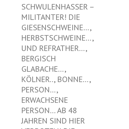
NHASSER – MILITAN
TER! DIE GIESENS
CHWEINE…, HERBSTS
CHWEINE…, UND REF
RATHER…, BERGISC
H GLABACH
E…, KÖLNER.
., BONNE…, PERSON…
, ERWACHS
ENE PERSON…
AB 48 JAHREN
SIND HIER VERBOTE