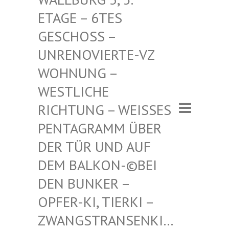
– 6TES GESCHO
SS – UNRENO
VIERTE-VZ WOHNUN
G – WESTLI
CHE RICHTU
NG – WEISSES PENTAGR
AMM ÜBER DER TÜR
UND AUF DEM BAL
KON-©BEI DEN BUN
KER – OPFER-K
I, TIERKI – ZWANGST
RANSENKI… – ZWANG