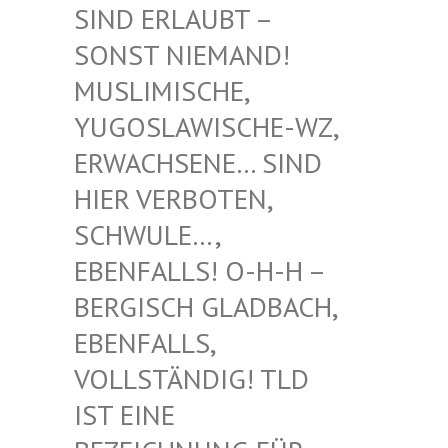
RLAUBT – SONST
NIEMAND! MUSLIM
ISCHE, YUGOSL
AWISCHE-WZ, ERWACH
SENE… SIND HIER V
ERBOTEN, SCHWUL
E…, EBENFA
LLS! O-H-H – BERGIS
CH GLADBACH, EBENFA
LLS, VOLLST
ÄNDIG! TLD IST EI
NE BEZEIC