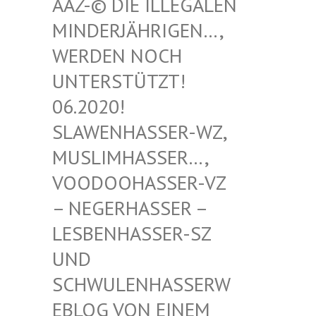
-© DIE ILLEGALEN MIN
DERJÄHRIGEN…, WER
DEN NOCH UNT
ERSTÜTZT! 06.
2020! SLA
WENHASSER-WZ, MUS
LIMHASSER…, VOO
DOOHASSER-VZ – N
EGERHASSER – LES
BENHASSER-SZ UND
SCH
WULENHASSERWEBL
OG VON EINEM SCH