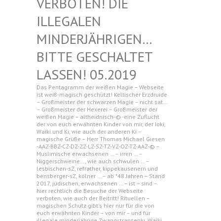
N! DIE ILLEGAL
EN MINDERJ
ÄHRIGEN… BITTE G
ESCHALTET LASSEN!
05.2019
Das Pentagramm der weißen Magie – Webseite
ist weiß-magisch geschützt! Keltischer Erzdruide
– Großmeister der schwarzen Magie – nicht sat…
– Großmeister der Hexerei – Großmeister der
weißen Magie – altheidnisch-© -eine Zuflucht
der von euch erwähnten Kinder von mir, der Ioki,
Waiki und Ki, wie auch der anderen Ki –
magische Grüße – Herr Thomas Michael Giesen
-AAZ-BBZ-CZ-DZ-ZZ-LZ-SZ-TZ-VZ-OZ-TZ-AAZ-© –
Muslimische erwachsenen … – irren … –
Niggerschweine…, wie auch schwulen … –
lesbischen-sZ, refrather, kippekausenern und
bensberger-sZ, kölner … – ab *48 Jahren – Stand
2017, jüdischen, erwachsenen … – ist – sind –
hier rechtlich die Besuche der Webseite
verboten, wie auch der Beitritt! Rituellen –
magischen Schutz gibt's hier nur für die von
euch erwähnten Kinder – von mir – und für
illegale minderjährige Zwangstransenki, Waiki,