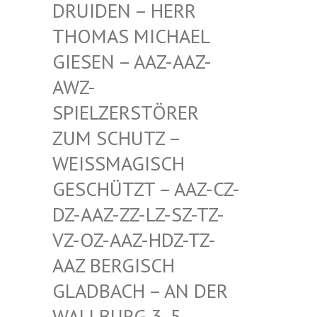
EN – HERR THOMA
S MICHAEL GIESE
N – AAZ-AAZ-AWZ-S
PIEL
ZERSTÖRER ZUM S
CHUTZ – WEISSM
AGISCH GESCHÜ
TZT – AAZ-CZ-DZ-AAZ
-ZZ-LZ-SZ-TZ-VZ-OZ-
AAZ-HDZ-TZ-AAZ BE
RGISCH GLADBA
CH – AN DER WALLBU
RG 3, 5. ETAGE