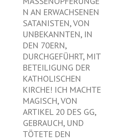
ASSENOPFERUNGEN
AN ERWACHSENEN S
ATANISTEN, VON U
NBEKANNTEN, IN D
EN 70ERN, D
URCHGEFÜHRT, MIT B
ETEILIGUNG DER K
ATHOLISCHEN K
IRCHE! ICH MACHTE M
AGISCH, VON A
RTIKEL 20 DES GG, G
EBRAUCH, UND T
ÖTETE DEN G