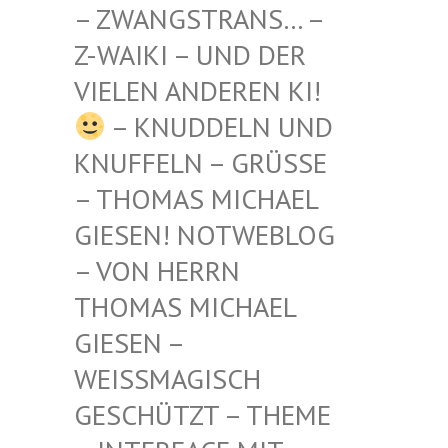
STRANS… – Z-WAIKI
– UND DER VIELEN
ANDEREN KI!
– KNUDDELN UND
KNUFFELN – GRÜSSE –
THOMAS MICHAEL G
IESEN! NOTWEBLOG –
VON HERRN T
HOMAS MICHAEL G
IESEN – W
EISSMAGISCH GE
SCHÜTZT – THEME –