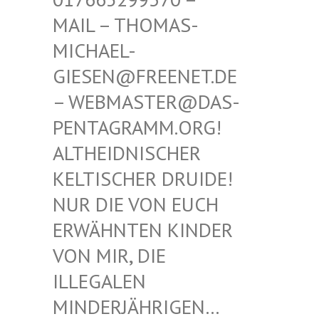
THOMAS-MICHAE
L-GIESEN
@FREENET.DE – WEBM
ASTER@DAS-PENTAG
RAMM.ORG! ALTHEI
DNISCHER KELTIS
CHER DRUIDE! NUR D
IE VON EUCH ERWÄHN
TEN KINDER VON MI
R, DIE ILLEGA
LEN MINDER
JÄHRIGEN… SIND E