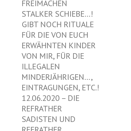
EIMACHEN ST
ALKER SCHIEBE…! GI
BT NOCH RITUALE FÜ
R DIE VON EUCH ER
WÄHNTEN KINDER VO
N MIR, FÜR DIE IL
LEGALEN MI
NDERJÄHRIGEN…, EI
NTRAGUNGEN, ETC.! 12
.06.2020 – DIE RE
FRATHER SA
DISTEN UND RE
FRATHER SA