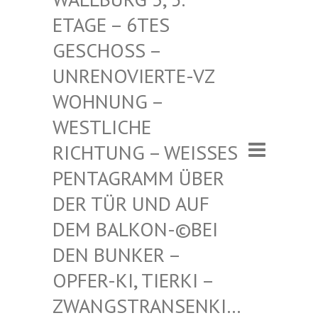
– 6TES GESCHO
SS – UNRENO
VIERTE-VZ WOHNUN
G – WESTLI
CHE RICHTU
NG – WEISSES PENTAGR
AMM ÜBER DER TÜR
UND AUF DEM BAL
KON-©BEI DEN BUN
KER – OPFER-K
I, TIERKI – ZWANGST
RANSENKI… – ZWANG