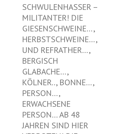
NHASSER – MILITAN
TER! DIE GIESENS
CHWEINE…, HERBSTS
CHWEINE…, UND REF
RATHER…, BERGISC
H GLABACH
E…, KÖLNER.
., BONNE…, PERSON…
, ERWACHS
ENE PERSON…
AB 48 JAHREN
SIND HIER VERBOTE