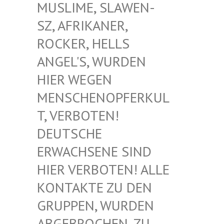
USLIME, SLAWEN-S
Z, AFRIKANER, R
OCKER, HELLS A
NGEL'S, WURDEN H
IER WEGEN M
ENSCHENOPFERKULT
, VERBOTEN! D
EUTSCHE E
RWACHSENE SIND H
IER VERBOTEN! ALLE K
ONTAKTE ZU DEN G
RUPPEN, WURDEN A
BGEBROCHEN, ZU D