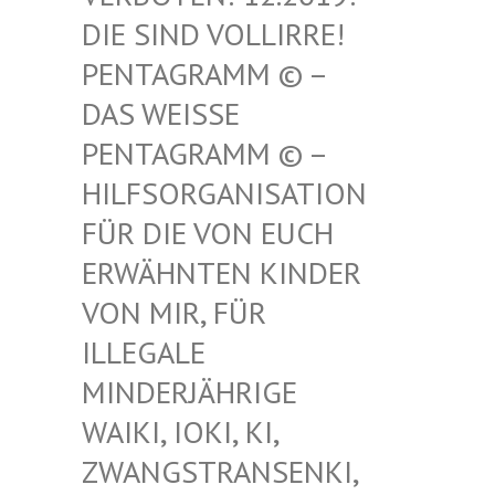
SIND VOLLIRRE! PEN
TAGRAMM © – DAS
WEISSE PENT
AGRAMM © – HILF
SORGANISATION FÜR
DIE VON EUCH ERWÄ
HNTEN KINDER VON
MIR, FÜR ILLE
GALE MIND
ERJÄHRIGE WAIK
I, IOKI, KI, ZWAN
GSTRANSENKI, UND