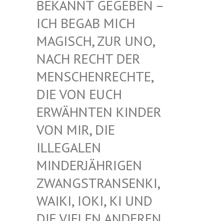
EKANNT GEGEBEN – I
CH BEGAB MICH M
AGISCH, ZUR UNO, N
ACH RECHT DER M
ENSCHENRECHTE, D
IE VON EUCH E
RWÄHNTEN KINDER V
ON MIR, DIE I
LLEGALEN M
INDERJÄHRIGEN Z
WANGSTRANSENKI, W
AIKI, IOKI, KI UND D
IE VIELEN ANDEREN K