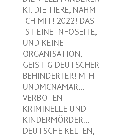
I, DIE TIERE, NAHM I
CH MIT! 2022! DAS I
ST EINE INFOSEITE, U
ND KEINE O
RGANISATION, G
EISTIG DEUTSCHER B
EHINDERTER! M-H U
NDMCNAMAR… V
ERBOTEN – K
RIMINELLE UND K
INDERMÖRDER…! D
EUTSCHE KELTEN, M