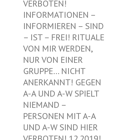
BOTEN! INF
ORMATIONEN – INF
ORMIEREN – SIND – I
ST – FREI! RITUALE VON
MIR WERDEN, NUR
VON EINER GRU
PPE… NICHT ANE
RKANNT! GEGEN A-A
UND A-W SPIELT NIE
MAND – PER
SONEN MIT A-A UND
A-W SIND HIER VER
BOTEN! 12.2019! DIE