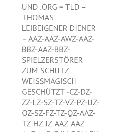
D .ORG = TLD – TH
OMAS LE
IBEIGENER DIENER –
AAZ-AAZ-AWZ-AAZ-BB
Z-AAZ-BBZ-SP
IELZERSTÖRER ZU
M SCHUTZ – WE
ISSMAGISCH GES
CHÜTZT -CZ-DZ-ZZ-
LZ-SZ-TZ-VZ-PZ-UZ-OZ-
SZ-FZ-TZ-QZ-AAZ-TZ-
HZ-JZ-AAZ-AAZ-AAZ