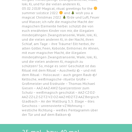
Ioki, Ki, und für die vielen anderen Ki,
03.02.2018! Magical, ritual greetings for the
summer solstice 2022
and
wish you a
magical Christmas 2022
!Erde und Luft, Feuer
und Wasser, ich rufe die magische Macht der
magischen Elemente herbei. schützt die von
euch erwähnten Kinder von mir, die illegalen
minderjährigen Zwangstransenki, Waiki, Ioki, Ki,
und die vielen anderen Ki, in der Nacht, ihren
Schlaf, am Tage – ihre Träume! Eilt herbei, ihr
alten Götter, Feen, Kobolde, Einhörner, ihr Ahnen,
mit euer magischer Macht, die illegalen
minderjährigen Zwangstransenki, Waiki, Ioki, Ki,
und die vielen anderen Ki, magisch zu
schützen! So, möge es sein! Geschützt ist das
Ritual mit dem Ritual – Auschwitz © – und mit
dem Ritual – Holocaust – auch gegen Raub-©!
Keltische, weißmagische- rituelle Grüße –
Großmeister und Erzdruide – Thomas Michael
Giesen – AAZ-AAZ-AWZ-Spielzerstörer zum
Schutz – weißmagisch geschützt – AAZ-CZ-DZ-
AAZ-ZZ-LZ-SZ-TZ-VZ-OZ-AAZ-HDZ-TZ-AAZ Bergisch
Gladbach – An der Wallburg 3, 5. Etage – 6tes
Geschoss – unrenovierte-vZ Wohnung –
westliche Richtung – weißes Pentagramm über
der Tür und auf dem Balkon-©