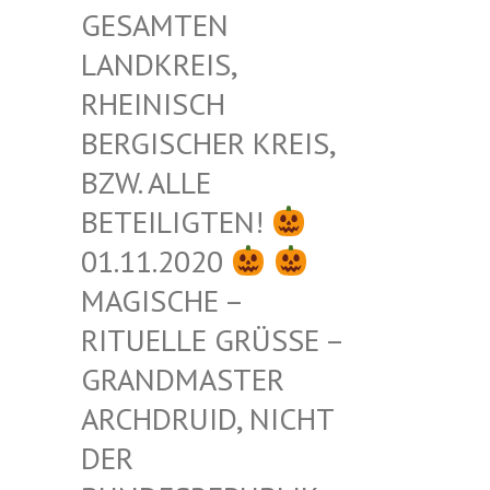
ESAMTEN L
ANDKREIS, R
HEINISCH B
ERGISCHER KREIS, B
ZW. ALLE B
ETEILIGTEN!
01.11.2020
MAGISCHE –
RITUELLE GRÜSSE – G
RANDMASTER A
RCHDRUID, NICHT D
ER B