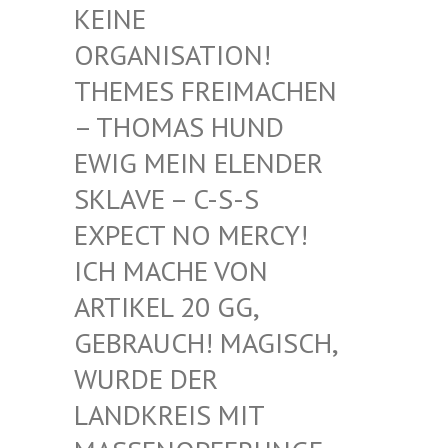
EINE O
RGANISATION! T
HEMES FREIMACHEN –
THOMAS HUND E
WIG MEIN ELENDER S
KLAVE – C-S-S E
XPECT NO MERCY! I
CH MACHE VON A
RTIKEL 20 GG, G
EBRAUCH! MAGISCH, W
URDE DER L
ANDKREIS MIT M