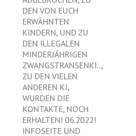
EN VON EUCH E
RWÄHNTEN K
INDERN, UND ZU D
EN ILLEGALEN M
INDERJÄHRIGEN Z
WANGSTRANSENKI.., Z
U DEN VIELEN A
NDEREN KI, W
URDEN DIE K
ONTAKTE, NOCH E
RHALTEN! 06.2022! I
NFOSEITE UND K