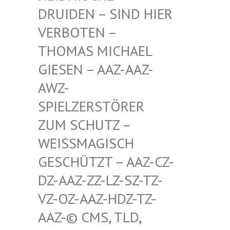
RUIDEN – SIND HIER V
ERBOTEN – T
HOMAS MICHAEL G
IESEN – AAZ-AAZ-A
WZ-S
PIELZERSTÖRER Z
UM SCHUTZ – W
EISSMAGISCH GE
SCHÜTZT – AAZ-CZ-DZ
-AAZ-ZZ-LZ-SZ-TZ-VZ
-OZ-AAZ-HDZ-TZ-AA
Z-© CMS, TLD, FR