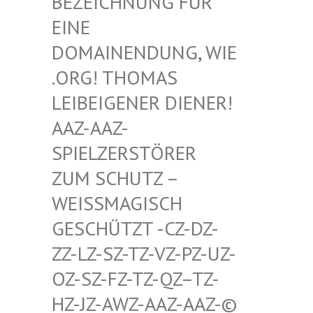
HNUNG FÜR EINE D
OMAIN
ENDUNG, WIE .ORG!
THOMAS LEIBEI
GENER DIENER! AAZ-AA
Z-SPIELZ
ERSTÖRER ZUM SC
HUTZ – WEISSMA
GISCH GESCHÜT
ZT -CZ-DZ-ZZ-LZ-S
Z-TZ-VZ-PZ-UZ-OZ-SZ-F
Z-TZ-QZ–TZ-HZ-JZ-A
WZ-AAZ-AAZ-© SCHWULE