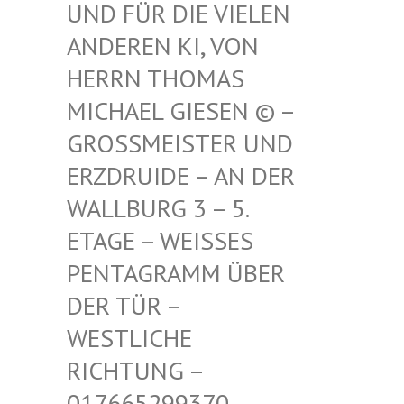
FÜR DIE VIELEN ANDE
REN KI, VON HERR
N THOMAS MICH
AEL GIESEN © – GROSS
MEISTER UND ERZDR
UIDE – AN DER WALLB
URG 3 – 5. ETAGE
– WEISSES PENTAG
RAMM ÜBER DER TÜ
R – WESTLI
CHE RICHTU
NG – 017665
299370 – MAIL –