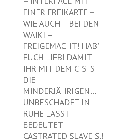
INTERFACE MIT EI
NER FREIKARTE – WI
E AUCH – BEI DEN WA
IKI – FR
EIGEMACHT! HAB' EU
CH LIEB! DAMIT IH
R MIT DEM C-S-S DI
E MI
NDERJÄHRIGEN… UN
BESCHADET IN RU
HE LASST – BE
DEUTET CA
STRATED SLAVE S.! UN