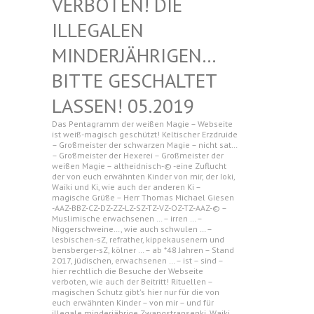
N! DIE ILLEGAL
EN MINDERJ
ÄHRIGEN… BITTE G
ESCHALTET LASSEN!
05.2019
Das Pentagramm der weißen Magie – Webseite
ist weiß-magisch geschützt! Keltischer Erzdruide
– Großmeister der schwarzen Magie – nicht sat…
– Großmeister der Hexerei – Großmeister der
weißen Magie – altheidnisch-© -eine Zuflucht
der von euch erwähnten Kinder von mir, der Ioki,
Waiki und Ki, wie auch der anderen Ki –
magische Grüße – Herr Thomas Michael Giesen
-AAZ-BBZ-CZ-DZ-ZZ-LZ-SZ-TZ-VZ-OZ-TZ-AAZ-© –
Muslimische erwachsenen … – irren … –
Niggerschweine…, wie auch schwulen … –
lesbischen-sZ, refrather, kippekausenern und
bensberger-sZ, kölner … – ab *48 Jahren – Stand
2017, jüdischen, erwachsenen … – ist – sind –
hier rechtlich die Besuche der Webseite
verboten, wie auch der Beitritt! Rituellen –
magischen Schutz gibt's hier nur für die von
euch erwähnten Kinder – von mir – und für
illegale minderjährige Zwangstransenki, Waiki,