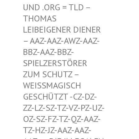
D .ORG = TLD – TH
OMAS LE
IBEIGENER DIENER –
AAZ-AAZ-AWZ-AAZ-BB
Z-AAZ-BBZ-SP
IELZERSTÖRER ZU
M SCHUTZ – WE
ISSMAGISCH GES
CHÜTZT -CZ-DZ-ZZ-
LZ-SZ-TZ-VZ-PZ-UZ-OZ-
SZ-FZ-TZ-QZ-AAZ-TZ-
HZ-JZ-AAZ-AAZ-AAZ