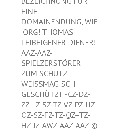
HNUNG FÜR EINE D
OMAIN
ENDUNG, WIE .ORG!
THOMAS LEIBEI
GENER DIENER! AAZ-AA
Z-SPIELZ
ERSTÖRER ZUM SC
HUTZ – WEISSMA
GISCH GESCHÜT
ZT -CZ-DZ-ZZ-LZ-S
Z-TZ-VZ-PZ-UZ-OZ-SZ-F
Z-TZ-QZ–TZ-HZ-JZ-A
WZ-AAZ-AAZ-© SCHWULE