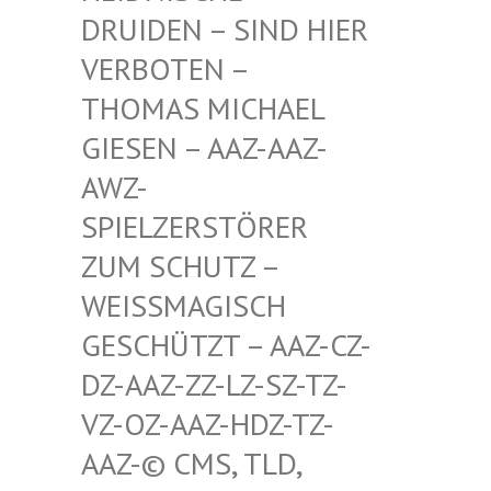
RUIDEN – SIND HIER V
ERBOTEN – T
HOMAS MICHAEL G
IESEN – AAZ-AAZ-A
WZ-S
PIELZERSTÖRER Z
UM SCHUTZ – W
EISSMAGISCH GE
SCHÜTZT – AAZ-CZ-DZ
-AAZ-ZZ-LZ-SZ-TZ-VZ
-OZ-AAZ-HDZ-TZ-AA
Z-© CMS, TLD, FR