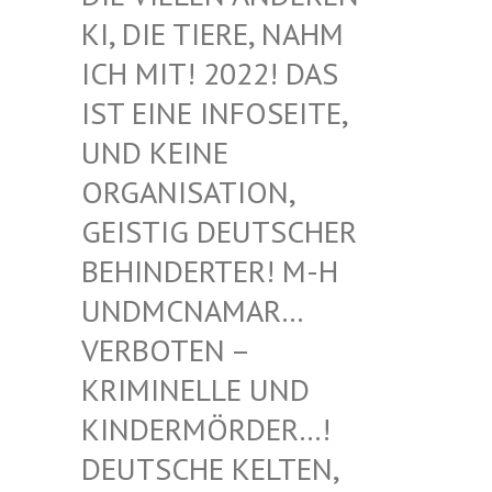
I, DIE TIERE, NAHM I
CH MIT! 2022! DAS I
ST EINE INFOSEITE, U
ND KEINE O
RGANISATION, G
EISTIG DEUTSCHER B
EHINDERTER! M-H U
NDMCNAMAR… V
ERBOTEN – K
RIMINELLE UND K
INDERMÖRDER…! D
EUTSCHE KELTEN, M