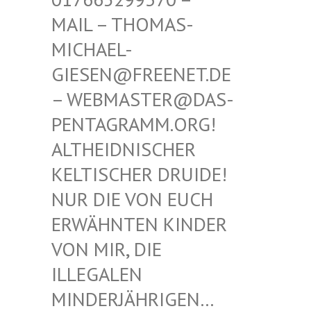
THOMAS-MICHAE
L-GIESEN
@FREENET.DE – WEBM
ASTER@DAS-PENTAG
RAMM.ORG! ALTHEI
DNISCHER KELTIS
CHER DRUIDE! NUR D
IE VON EUCH ERWÄHN
TEN KINDER VON MI
R, DIE ILLEGA
LEN MINDER
JÄHRIGEN… SIND E