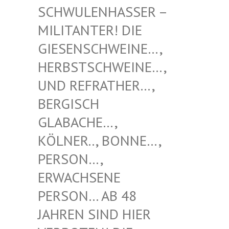
NHASSER – MILITAN
TER! DIE GIESENS
CHWEINE…, HERBSTS
CHWEINE…, UND REF
RATHER…, BERGISC
H GLABACH
E…, KÖLNER.
., BONNE…, PERSON…
, ERWACHS
ENE PERSON…
AB 48 JAHREN
SIND HIER VERBOTE