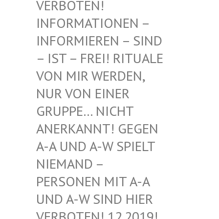
BOTEN! INF
ORMATIONEN – INF
ORMIEREN – SIND – I
ST – FREI! RITUALE VON
MIR WERDEN, NUR
VON EINER GRU
PPE… NICHT ANE
RKANNT! GEGEN A-A
UND A-W SPIELT NIE
MAND – PER
SONEN MIT A-A UND
A-W SIND HIER VER
BOTEN! 12.2019! DIE