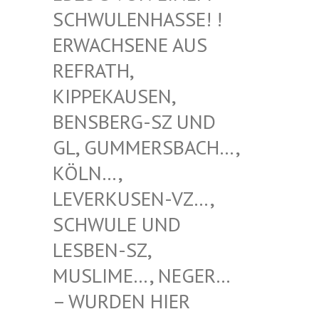
WULENHASSE! ! ERW
ACHSENE AUS REF
RATH, KIP
PEKAUSEN, BEN
SBERG-SZ UND GL,
GUMMERSBACH…, KÖL
N…, LEV
ERKUSEN-VZ…, SCH
WULE UND LES
BEN-SZ, MUS
LIME…, NEGER… – W
URDEN HIER VER