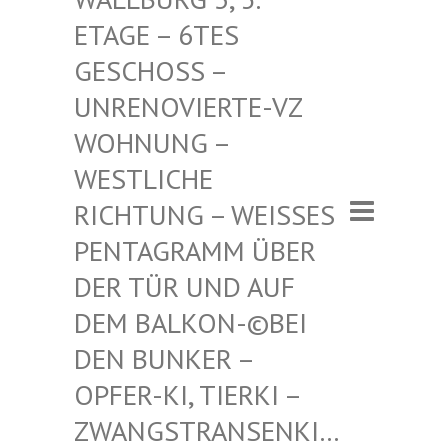
– 6TES GESCHO
SS – UNRENO
VIERTE-VZ WOHNUN
G – WESTLI
CHE RICHTU
NG – WEISSES PENTAGR
AMM ÜBER DER TÜR
UND AUF DEM BAL
KON-©BEI DEN BUN
KER – OPFER-K
I, TIERKI – ZWANGST
RANSENKI… – ZWANG