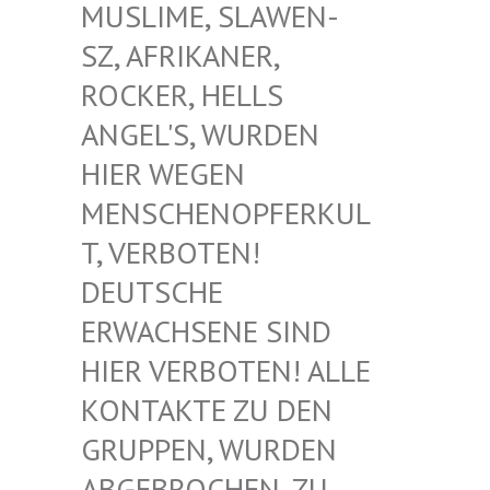
USLIME, SLAWEN-S
Z, AFRIKANER, R
OCKER, HELLS A
NGEL'S, WURDEN H
IER WEGEN M
ENSCHENOPFERKULT
, VERBOTEN! D
EUTSCHE E
RWACHSENE SIND H
IER VERBOTEN! ALLE K
ONTAKTE ZU DEN G
RUPPEN, WURDEN A
BGEBROCHEN, ZU D