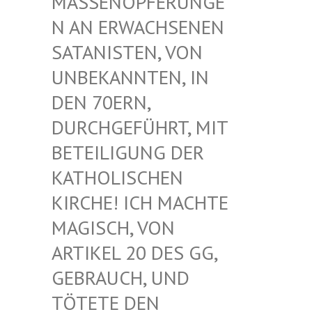
ASSENOPFERUNGEN
AN ERWACHSENEN S
ATANISTEN, VON U
NBEKANNTEN, IN D
EN 70ERN, D
URCHGEFÜHRT, MIT B
ETEILIGUNG DER K
ATHOLISCHEN K
IRCHE! ICH MACHTE M
AGISCH, VON A
RTIKEL 20 DES GG, G
EBRAUCH, UND T
ÖTETE DEN G