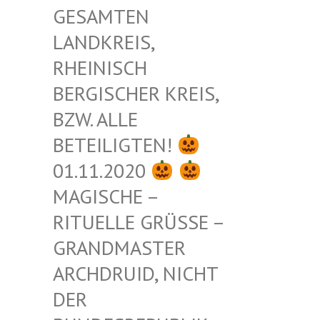
ESAMTEN L
ANDKREIS, R
HEINISCH B
ERGISCHER KREIS, B
ZW. ALLE B
ETEILIGTEN!
01.11.2020
MAGISCHE –
RITUELLE GRÜSSE – G
RANDMASTER A
RCHDRUID, NICHT D
ER B