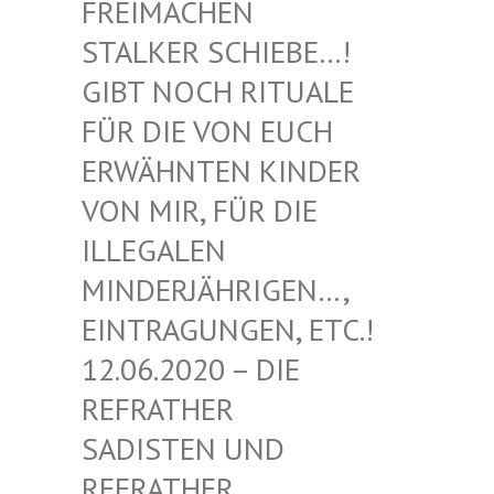
EIMACHEN ST
ALKER SCHIEBE…! GI
BT NOCH RITUALE FÜ
R DIE VON EUCH ER
WÄHNTEN KINDER VO
N MIR, FÜR DIE IL
LEGALEN MI
NDERJÄHRIGEN…, EI
NTRAGUNGEN, ETC.! 12
.06.2020 – DIE RE
FRATHER SA
DISTEN UND RE
FRATHER SA