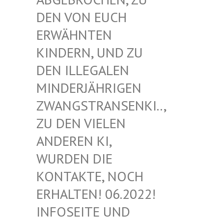
EN VON EUCH E
RWÄHNTEN K
INDERN, UND ZU D
EN ILLEGALEN M
INDERJÄHRIGEN Z
WANGSTRANSENKI.., Z
U DEN VIELEN A
NDEREN KI, W
URDEN DIE K
ONTAKTE, NOCH E
RHALTEN! 06.2022! I
NFOSEITE UND K