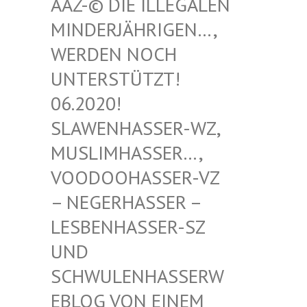
-© DIE ILLEGALEN MIN
DERJÄHRIGEN…, WER
DEN NOCH UNT
ERSTÜTZT! 06.
2020! SLA
WENHASSER-WZ, MUS
LIMHASSER…, VOO
DOOHASSER-VZ – N
EGERHASSER – LES
BENHASSER-SZ UND
SCH
WULENHASSERWEBL
OG VON EINEM SCH