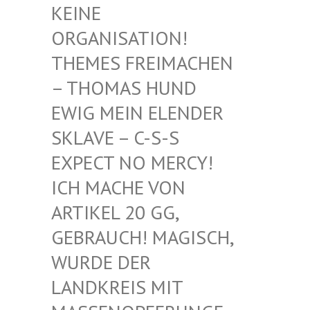
EINE O
RGANISATION! T
HEMES FREIMACHEN –
THOMAS HUND E
WIG MEIN ELENDER S
KLAVE – C-S-S E
XPECT NO MERCY! I
CH MACHE VON A
RTIKEL 20 GG, G
EBRAUCH! MAGISCH, W
URDE DER L
ANDKREIS MIT M