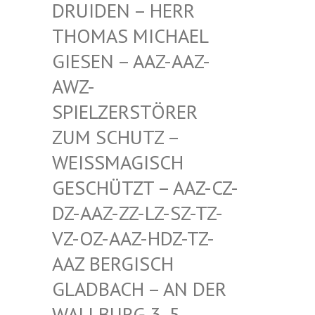
EN – HERR THOMA
S MICHAEL GIESE
N – AAZ-AAZ-AWZ-S
PIEL
ZERSTÖRER ZUM S
CHUTZ – WEISSM
AGISCH GESCHÜ
TZT – AAZ-CZ-DZ-AAZ
-ZZ-LZ-SZ-TZ-VZ-OZ-
AAZ-HDZ-TZ-AAZ BE
RGISCH GLADBA
CH – AN DER WALLBU
RG 3, 5. ETAGE