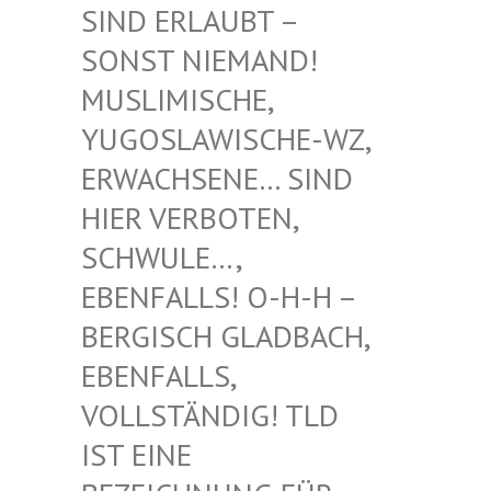
RLAUBT – SONST
NIEMAND! MUSLIM
ISCHE, YUGOSL
AWISCHE-WZ, ERWACH
SENE… SIND HIER V
ERBOTEN, SCHWUL
E…, EBENFA
LLS! O-H-H – BERGIS
CH GLADBACH, EBENFA
LLS, VOLLST
ÄNDIG! TLD IST EI
NE BEZEIC