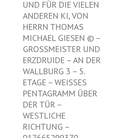
FÜR DIE VIELEN ANDE
REN KI, VON HERR
N THOMAS MICH
AEL GIESEN © – GROSS
MEISTER UND ERZDR
UIDE – AN DER WALLB
URG 3 – 5. ETAGE
– WEISSES PENTAG
RAMM ÜBER DER TÜ
R – WESTLI
CHE RICHTU
NG – 017665
299370 – MAIL –