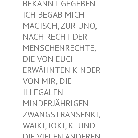
EKANNT GEGEBEN – I
CH BEGAB MICH M
AGISCH, ZUR UNO, N
ACH RECHT DER M
ENSCHENRECHTE, D
IE VON EUCH E
RWÄHNTEN KINDER V
ON MIR, DIE I
LLEGALEN M
INDERJÄHRIGEN Z
WANGSTRANSENKI, W
AIKI, IOKI, KI UND D
IE VIELEN ANDEREN K