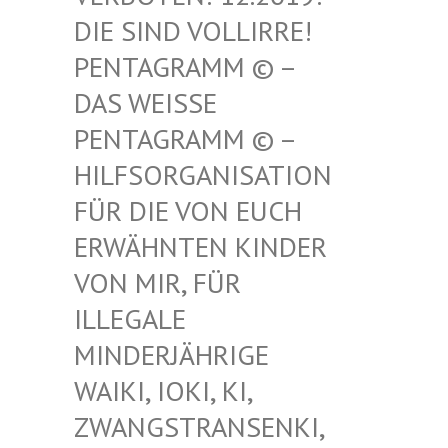
SIND VOLLIRRE! PEN
TAGRAMM © – DAS
WEISSE PENT
AGRAMM © – HILF
SORGANISATION FÜR
DIE VON EUCH ERWÄ
HNTEN KINDER VON
MIR, FÜR ILLE
GALE MIND
ERJÄHRIGE WAIK
I, IOKI, KI, ZWAN
GSTRANSENKI, UND