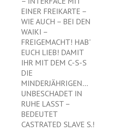
INTERFACE MIT EI
NER FREIKARTE – WI
E AUCH – BEI DEN WA
IKI – FR
EIGEMACHT! HAB' EU
CH LIEB! DAMIT IH
R MIT DEM C-S-S DI
E MI
NDERJÄHRIGEN… UN
BESCHADET IN RU
HE LASST – BE
DEUTET CA
STRATED SLAVE S.! UN