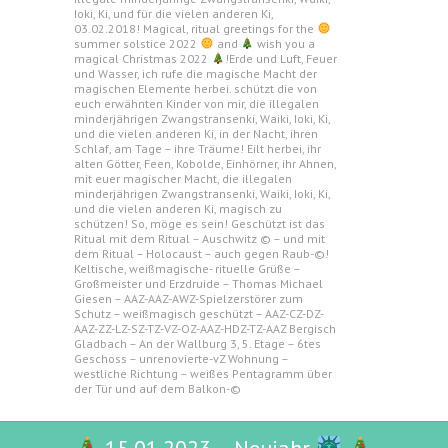
Ioki, Ki, und für die vielen anderen Ki,
03.02.2018! Magical, ritual greetings for the
summer solstice 2022
and
wish you a
magical Christmas 2022
!Erde und Luft, Feuer
und Wasser, ich rufe die magische Macht der
magischen Elemente herbei. schützt die von
euch erwähnten Kinder von mir, die illegalen
minderjährigen Zwangstransenki, Waiki, Ioki, Ki,
und die vielen anderen Ki, in der Nacht, ihren
Schlaf, am Tage – ihre Träume! Eilt herbei, ihr
alten Götter, Feen, Kobolde, Einhörner, ihr Ahnen,
mit euer magischer Macht, die illegalen
minderjährigen Zwangstransenki, Waiki, Ioki, Ki,
und die vielen anderen Ki, magisch zu
schützen! So, möge es sein! Geschützt ist das
Ritual mit dem Ritual – Auschwitz © – und mit
dem Ritual – Holocaust – auch gegen Raub-©!
Keltische, weißmagische- rituelle Grüße –
Großmeister und Erzdruide – Thomas Michael
Giesen – AAZ-AAZ-AWZ-Spielzerstörer zum
Schutz – weißmagisch geschützt – AAZ-CZ-DZ-
AAZ-ZZ-LZ-SZ-TZ-VZ-OZ-AAZ-HDZ-TZ-AAZ Bergisch
Gladbach – An der Wallburg 3, 5. Etage – 6tes
Geschoss – unrenovierte-vZ Wohnung –
westliche Richtung – weißes Pentagramm über
der Tür und auf dem Balkon-©