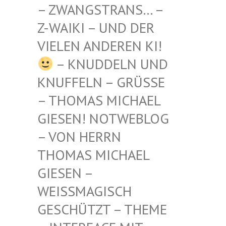
STRANS… – Z-WAIKI
– UND DER VIELEN
ANDEREN KI!
– KNUDDELN UND
KNUFFELN – GRÜSSE –
THOMAS MICHAEL G
IESEN! NOTWEBLOG –
VON HERRN T
HOMAS MICHAEL G
IESEN – W
EISSMAGISCH GE
SCHÜTZT – THEME –