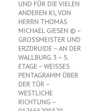
FÜR DIE VIELEN ANDE
REN KI, VON HERR
N THOMAS MICH
AEL GIESEN © – GROSS
MEISTER UND ERZDR
UIDE – AN DER WALLB
URG 3 – 5. ETAGE
– WEISSES PENTAG
RAMM ÜBER DER TÜ
R – WESTLI
CHE RICHTU
NG – 017665
299370 – MAIL –