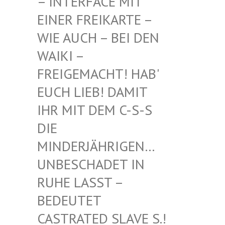
INTERFACE MIT EI
NER FREIKARTE – WI
E AUCH – BEI DEN WA
IKI – FR
EIGEMACHT! HAB' EU
CH LIEB! DAMIT IH
R MIT DEM C-S-S DI
E MI
NDERJÄHRIGEN… UN
BESCHADET IN RU
HE LASST – BE
DEUTET CA
STRATED SLAVE S.! UN