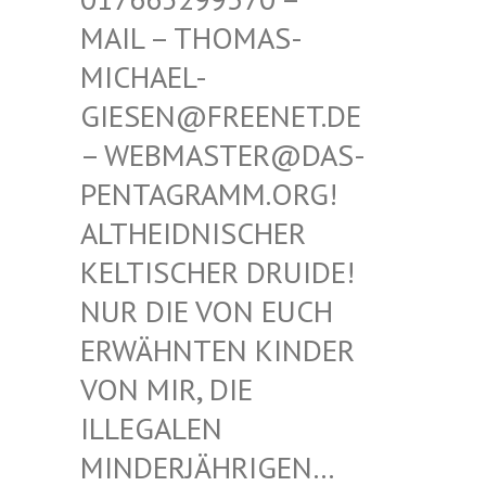
THOMAS-MICHAE
L-GIESEN
@FREENET.DE – WEBM
ASTER@DAS-PENTAG
RAMM.ORG! ALTHEI
DNISCHER KELTIS
CHER DRUIDE! NUR D
IE VON EUCH ERWÄHN
TEN KINDER VON MI
R, DIE ILLEGA
LEN MINDER
JÄHRIGEN… SIND E