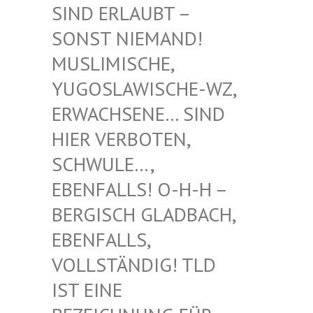
RLAUBT – SONST
NIEMAND! MUSLIM
ISCHE, YUGOSL
AWISCHE-WZ, ERWACH
SENE… SIND HIER V
ERBOTEN, SCHWUL
E…, EBENFA
LLS! O-H-H – BERGIS
CH GLADBACH, EBENFA
LLS, VOLLST
ÄNDIG! TLD IST EI
NE BEZEIC