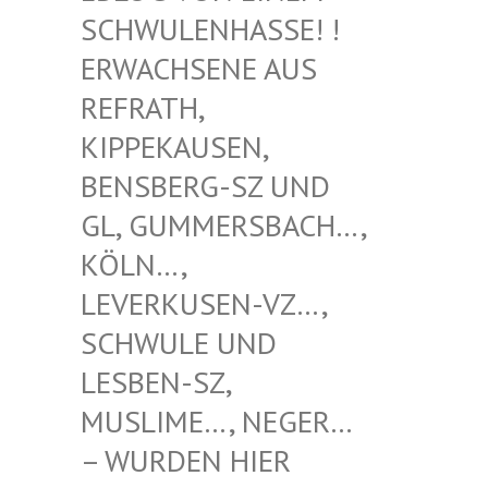
WULENHASSE! ! ERW
ACHSENE AUS REF
RATH, KIP
PEKAUSEN, BEN
SBERG-SZ UND GL,
GUMMERSBACH…, KÖL
N…, LEV
ERKUSEN-VZ…, SCH
WULE UND LES
BEN-SZ, MUS
LIME…, NEGER… – W
URDEN HIER VER