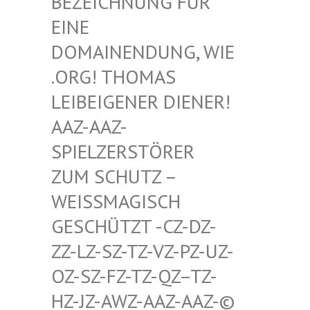
HNUNG FÜR EINE D
OMAIN
ENDUNG, WIE .ORG!
THOMAS LEIBEI
GENER DIENER! AAZ-AA
Z-SPIELZ
ERSTÖRER ZUM SC
HUTZ – WEISSMA
GISCH GESCHÜT
ZT -CZ-DZ-ZZ-LZ-S
Z-TZ-VZ-PZ-UZ-OZ-SZ-F
Z-TZ-QZ–TZ-HZ-JZ-A
WZ-AAZ-AAZ-© SCHWULE