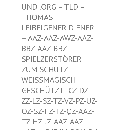
D .ORG = TLD – TH
OMAS LE
IBEIGENER DIENER –
AAZ-AAZ-AWZ-AAZ-BB
Z-AAZ-BBZ-SP
IELZERSTÖRER ZU
M SCHUTZ – WE
ISSMAGISCH GES
CHÜTZT -CZ-DZ-ZZ-
LZ-SZ-TZ-VZ-PZ-UZ-OZ-
SZ-FZ-TZ-QZ-AAZ-TZ-
HZ-JZ-AAZ-AAZ-AAZ