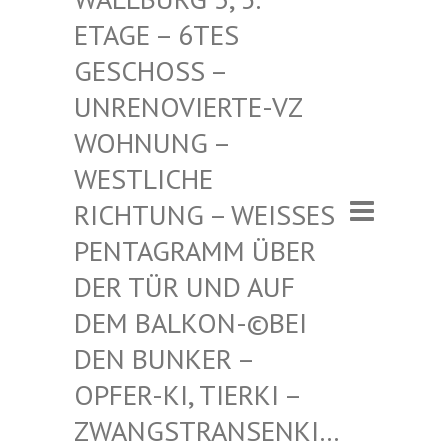
– 6TES GESCHO
SS – UNRENO
VIERTE-VZ WOHNUN
G – WESTLI
CHE RICHTU
NG – WEISSES PENTAGR
AMM ÜBER DER TÜR
UND AUF DEM BAL
KON-©BEI DEN BUN
KER – OPFER-K
I, TIERKI – ZWANGST
RANSENKI… – ZWANG