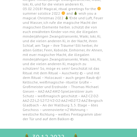
Ioki, Ki, und für die vielen anderen Ki,
03.02.2018! Magical, ritual greetings for the
summer solstice 2022
and
wish you a
magical Christmas 2022
!Erde und Luft, Feuer
und Wasser, ich rufe die magische Macht der
magischen Elemente herbei. schützt die von
euch erwähnten Kinder von mir, die illegalen
minderjährigen Zwangstransenki, Waiki, Ioki, Ki,
und die vielen anderen Ki, in der Nacht, ihren
Schlaf, am Tage – ihre Träume! Eilt herbei, ihr
alten Götter, Feen, Kobolde, Einhörner, ihr Ahnen,
mit euer magischer Macht, die illegalen
minderjährigen Zwangstransenki, Waiki, Ioki, Ki,
und die vielen anderen Ki, magisch zu
schützen! So, möge es sein! Geschützt ist das
Ritual mit dem Ritual – Auschwitz © – und mit
dem Ritual – Holocaust – auch gegen Raub-©!
Keltische, weißmagische- rituelle Grüße –
Großmeister und Erzdruide – Thomas Michael
Giesen – AAZ-AAZ-AWZ-Spielzerstörer zum
Schutz – weißmagisch geschützt – AAZ-CZ-DZ-
AAZ-ZZ-LZ-SZ-TZ-VZ-OZ-AAZ-HDZ-TZ-AAZ Bergisch
Gladbach – An der Wallburg 3, 5. Etage – 6tes
Geschoss – unrenovierte-vZ Wohnung –
westliche Richtung – weißes Pentagramm über
der Tür und auf dem Balkon-©