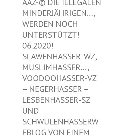
-© DIE ILLEGALEN MIN
DERJÄHRIGEN…, WER
DEN NOCH UNT
ERSTÜTZT! 06.
2020! SLA
WENHASSER-WZ, MUS
LIMHASSER…, VOO
DOOHASSER-VZ – N
EGERHASSER – LES
BENHASSER-SZ UND
SCH
WULENHASSERWEBL
OG VON EINEM SCH