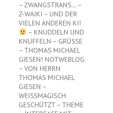
STRANS… – Z-WAIKI
– UND DER VIELEN
ANDEREN KI!
– KNUDDELN UND
KNUFFELN – GRÜSSE –
THOMAS MICHAEL G
IESEN! NOTWEBLOG –
VON HERRN T
HOMAS MICHAEL G
IESEN – W
EISSMAGISCH GE
SCHÜTZT – THEME –