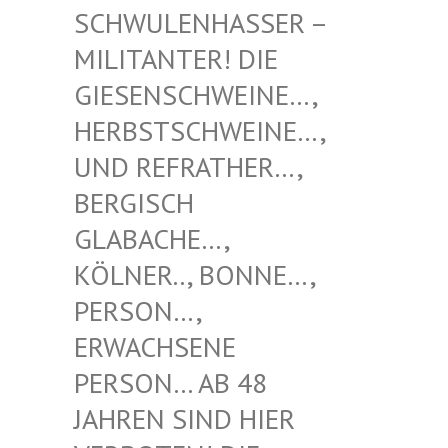
NHASSER – MILITAN
TER! DIE GIESENS
CHWEINE…, HERBSTS
CHWEINE…, UND REF
RATHER…, BERGISC
H GLABACH
E…, KÖLNER.
., BONNE…, PERSON…
, ERWACHS
ENE PERSON…
AB 48 JAHREN
SIND HIER VERBOTE