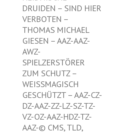
RUIDEN – SIND HIER V
ERBOTEN – T
HOMAS MICHAEL G
IESEN – AAZ-AAZ-A
WZ-S
PIELZERSTÖRER Z
UM SCHUTZ – W
EISSMAGISCH GE
SCHÜTZT – AAZ-CZ-DZ
-AAZ-ZZ-LZ-SZ-TZ-VZ
-OZ-AAZ-HDZ-TZ-AA
Z-© CMS, TLD, FR