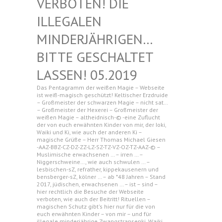
N! DIE ILLEGAL
EN MINDERJ
ÄHRIGEN… BITTE G
ESCHALTET LASSEN!
05.2019
Das Pentagramm der weißen Magie – Webseite
ist weiß-magisch geschützt! Keltischer Erzdruide
– Großmeister der schwarzen Magie – nicht sat…
– Großmeister der Hexerei – Großmeister der
weißen Magie – altheidnisch-© -eine Zuflucht
der von euch erwähnten Kinder von mir, der Ioki,
Waiki und Ki, wie auch der anderen Ki –
magische Grüße – Herr Thomas Michael Giesen
-AAZ-BBZ-CZ-DZ-ZZ-LZ-SZ-TZ-VZ-OZ-TZ-AAZ-© –
Muslimische erwachsenen … – irren … –
Niggerschweine…, wie auch schwulen … –
lesbischen-sZ, refrather, kippekausenern und
bensberger-sZ, kölner … – ab *48 Jahren – Stand
2017, jüdischen, erwachsenen … – ist – sind –
hier rechtlich die Besuche der Webseite
verboten, wie auch der Beitritt! Rituellen –
magischen Schutz gibt's hier nur für die von
euch erwähnten Kinder – von mir – und für
illegale minderjährige Zwangstransenki, Waiki,