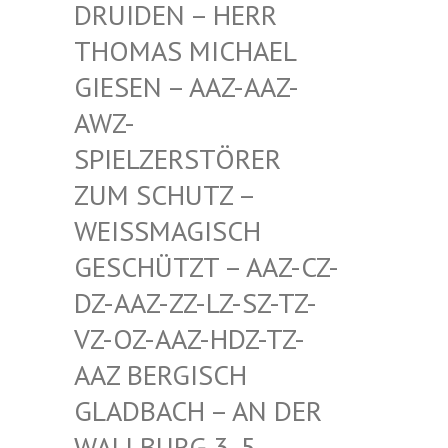
EN – HERR THOMA
S MICHAEL GIESE
N – AAZ-AAZ-AWZ-S
PIEL
ZERSTÖRER ZUM S
CHUTZ – WEISSM
AGISCH GESCHÜ
TZT – AAZ-CZ-DZ-AAZ
-ZZ-LZ-SZ-TZ-VZ-OZ-
AAZ-HDZ-TZ-AAZ BE
RGISCH GLADBA
CH – AN DER WALLBU
RG 3, 5. ETAGE