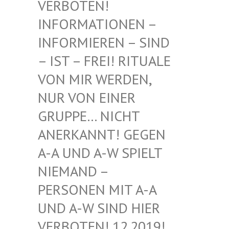
BOTEN! INF
ORMATIONEN – INF
ORMIEREN – SIND – I
ST – FREI! RITUALE VON
MIR WERDEN, NUR
VON EINER GRU
PPE… NICHT ANE
RKANNT! GEGEN A-A
UND A-W SPIELT NIE
MAND – PER
SONEN MIT A-A UND
A-W SIND HIER VER
BOTEN! 12.2019! DIE