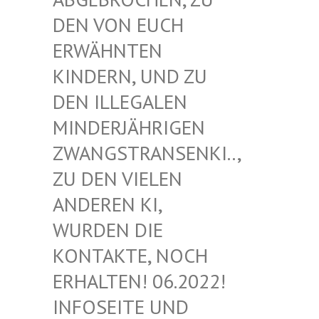
EN VON EUCH E
RWÄHNTEN K
INDERN, UND ZU D
EN ILLEGALEN M
INDERJÄHRIGEN Z
WANGSTRANSENKI.., Z
U DEN VIELEN A
NDEREN KI, W
URDEN DIE K
ONTAKTE, NOCH E
RHALTEN! 06.2022! I
NFOSEITE UND K