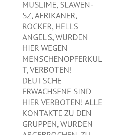
USLIME, SLAWEN-S
Z, AFRIKANER, R
OCKER, HELLS A
NGEL'S, WURDEN H
IER WEGEN M
ENSCHENOPFERKULT
, VERBOTEN! D
EUTSCHE E
RWACHSENE SIND H
IER VERBOTEN! ALLE K
ONTAKTE ZU DEN G
RUPPEN, WURDEN A
BGEBROCHEN, ZU D