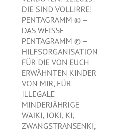
SIND VOLLIRRE! PEN
TAGRAMM © – DAS
WEISSE PENT
AGRAMM © – HILF
SORGANISATION FÜR
DIE VON EUCH ERWÄ
HNTEN KINDER VON
MIR, FÜR ILLE
GALE MIND
ERJÄHRIGE WAIK
I, IOKI, KI, ZWAN
GSTRANSENKI, UND