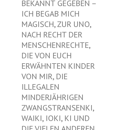
EKANNT GEGEBEN – I
CH BEGAB MICH M
AGISCH, ZUR UNO, N
ACH RECHT DER M
ENSCHENRECHTE, D
IE VON EUCH E
RWÄHNTEN KINDER V
ON MIR, DIE I
LLEGALEN M
INDERJÄHRIGEN Z
WANGSTRANSENKI, W
AIKI, IOKI, KI UND D
IE VIELEN ANDEREN K