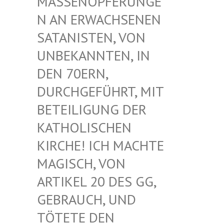
ASSENOPFERUNGEN
AN ERWACHSENEN S
ATANISTEN, VON U
NBEKANNTEN, IN D
EN 70ERN, D
URCHGEFÜHRT, MIT B
ETEILIGUNG DER K
ATHOLISCHEN K
IRCHE! ICH MACHTE M
AGISCH, VON A
RTIKEL 20 DES GG, G
EBRAUCH, UND T
ÖTETE DEN G