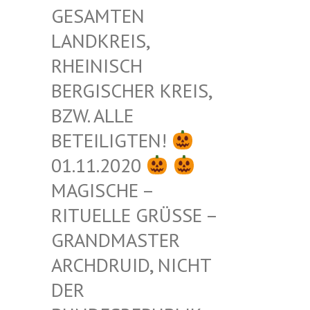
ESAMTEN L
ANDKREIS, R
HEINISCH B
ERGISCHER KREIS, B
ZW. ALLE B
ETEILIGTEN!
01.11.2020
MAGISCHE –
RITUELLE GRÜSSE – G
RANDMASTER A
RCHDRUID, NICHT D
ER B