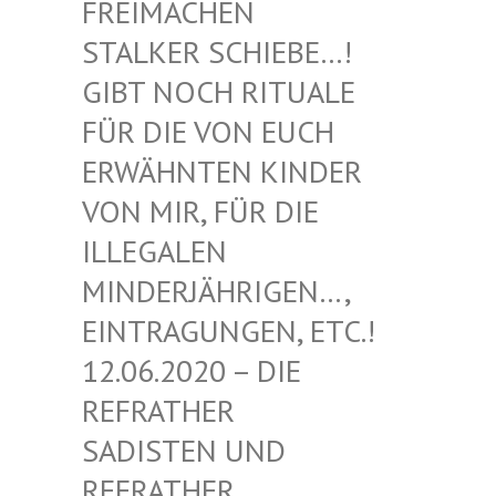
EIMACHEN ST
ALKER SCHIEBE…! GI
BT NOCH RITUALE FÜ
R DIE VON EUCH ER
WÄHNTEN KINDER VO
N MIR, FÜR DIE IL
LEGALEN MI
NDERJÄHRIGEN…, EI
NTRAGUNGEN, ETC.! 12
.06.2020 – DIE RE
FRATHER SA
DISTEN UND RE
FRATHER SA