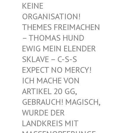
EINE O
RGANISATION! T
HEMES FREIMACHEN –
THOMAS HUND E
WIG MEIN ELENDER S
KLAVE – C-S-S E
XPECT NO MERCY! I
CH MACHE VON A
RTIKEL 20 GG, G
EBRAUCH! MAGISCH, W
URDE DER L
ANDKREIS MIT M