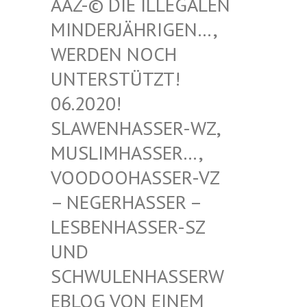
-© DIE ILLEGALEN MIN
DERJÄHRIGEN…, WER
DEN NOCH UNT
ERSTÜTZT! 06.
2020! SLA
WENHASSER-WZ, MUS
LIMHASSER…, VOO
DOOHASSER-VZ – N
EGERHASSER – LES
BENHASSER-SZ UND
SCH
WULENHASSERWEBL
OG VON EINEM SCH