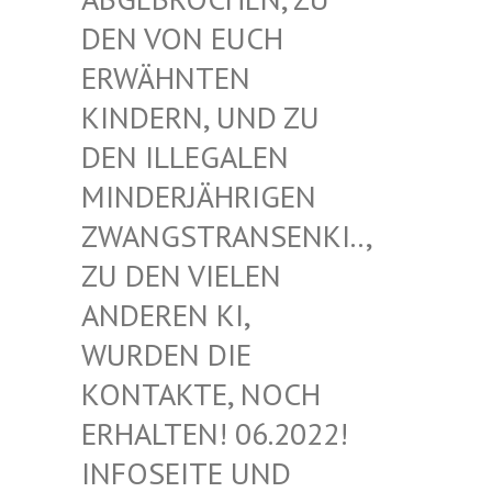
EN VON EUCH E
RWÄHNTEN K
INDERN, UND ZU D
EN ILLEGALEN M
INDERJÄHRIGEN Z
WANGSTRANSENKI.., Z
U DEN VIELEN A
NDEREN KI, W
URDEN DIE K
ONTAKTE, NOCH E
RHALTEN! 06.2022! I
NFOSEITE UND K