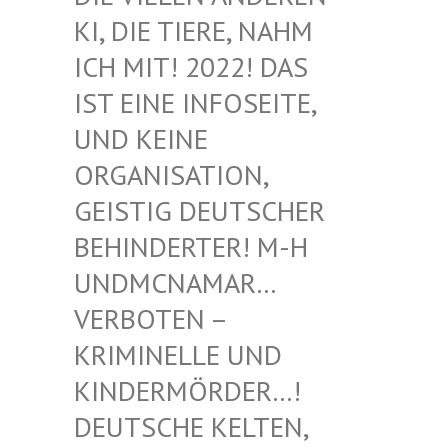
I, DIE TIERE, NAHM I
CH MIT! 2022! DAS I
ST EINE INFOSEITE, U
ND KEINE O
RGANISATION, G
EISTIG DEUTSCHER B
EHINDERTER! M-H U
NDMCNAMAR… V
ERBOTEN – K
RIMINELLE UND K
INDERMÖRDER…! D
EUTSCHE KELTEN, M