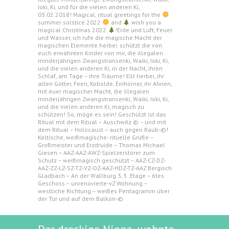
Ioki, Ki, und für die vielen anderen Ki,
03.02.2018! Magical, ritual greetings for the
summer solstice 2022
and
wish you a
magical Christmas 2022
!Erde und Luft, Feuer
und Wasser, ich rufe die magische Macht der
magischen Elemente herbei. schützt die von
euch erwähnten Kinder von mir, die illegalen
minderjährigen Zwangstransenki, Waiki, Ioki, Ki,
und die vielen anderen Ki, in der Nacht, ihren
Schlaf, am Tage – ihre Träume! Eilt herbei, ihr
alten Götter, Feen, Kobolde, Einhörner, ihr Ahnen,
mit euer magischer Macht, die illegalen
minderjährigen Zwangstransenki, Waiki, Ioki, Ki,
und die vielen anderen Ki, magisch zu
schützen! So, möge es sein! Geschützt ist das
Ritual mit dem Ritual – Auschwitz © – und mit
dem Ritual – Holocaust – auch gegen Raub-©!
Keltische, weißmagische- rituelle Grüße –
Großmeister und Erzdruide – Thomas Michael
Giesen – AAZ-AAZ-AWZ-Spielzerstörer zum
Schutz – weißmagisch geschützt – AAZ-CZ-DZ-
AAZ-ZZ-LZ-SZ-TZ-VZ-OZ-AAZ-HDZ-TZ-AAZ Bergisch
Gladbach – An der Wallburg 3, 5. Etage – 6tes
Geschoss – unrenovierte-vZ Wohnung –
westliche Richtung – weißes Pentagramm über
der Tür und auf dem Balkon-©