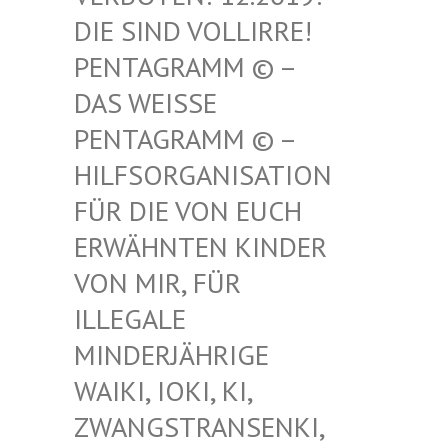
SIND VOLLIRRE! PEN
TAGRAMM © – DAS
WEISSE PENT
AGRAMM © – HILF
SORGANISATION FÜR
DIE VON EUCH ERWÄ
HNTEN KINDER VON
MIR, FÜR ILLE
GALE MIND
ERJÄHRIGE WAIK
I, IOKI, KI, ZWAN
GSTRANSENKI, UND