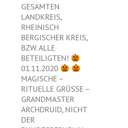
ESAMTEN L
ANDKREIS, R
HEINISCH B
ERGISCHER KREIS, B
ZW. ALLE B
ETEILIGTEN!
01.11.2020
MAGISCHE –
RITUELLE GRÜSSE – G
RANDMASTER A
RCHDRUID, NICHT D
ER B