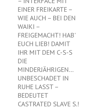
INTERFACE MIT EI
NER FREIKARTE – WI
E AUCH – BEI DEN WA
IKI – FR
EIGEMACHT! HAB' EU
CH LIEB! DAMIT IH
R MIT DEM C-S-S DI
E MI
NDERJÄHRIGEN… UN
BESCHADET IN RU
HE LASST – BE
DEUTET CA
STRATED SLAVE S.! UN