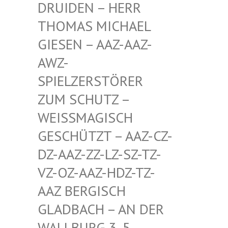
EN – HERR THOMA
S MICHAEL GIESE
N – AAZ-AAZ-AWZ-S
PIEL
ZERSTÖRER ZUM S
CHUTZ – WEISSM
AGISCH GESCHÜ
TZT – AAZ-CZ-DZ-AAZ
-ZZ-LZ-SZ-TZ-VZ-OZ-
AAZ-HDZ-TZ-AAZ BE
RGISCH GLADBA
CH – AN DER WALLBU
RG 3, 5. ETAGE