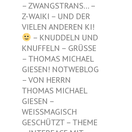
STRANS… – Z-WAIKI
– UND DER VIELEN
ANDEREN KI!
– KNUDDELN UND
KNUFFELN – GRÜSSE –
THOMAS MICHAEL G
IESEN! NOTWEBLOG –
VON HERRN T
HOMAS MICHAEL G
IESEN – W
EISSMAGISCH GE
SCHÜTZT – THEME –