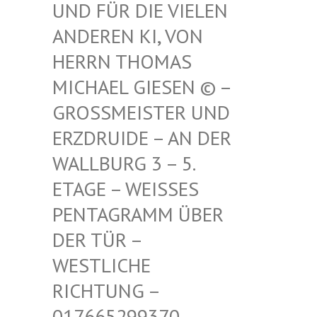
FÜR DIE VIELEN ANDE
REN KI, VON HERR
N THOMAS MICH
AEL GIESEN © – GROSS
MEISTER UND ERZDR
UIDE – AN DER WALLB
URG 3 – 5. ETAGE
– WEISSES PENTAG
RAMM ÜBER DER TÜ
R – WESTLI
CHE RICHTU
NG – 017665
299370 – MAIL –