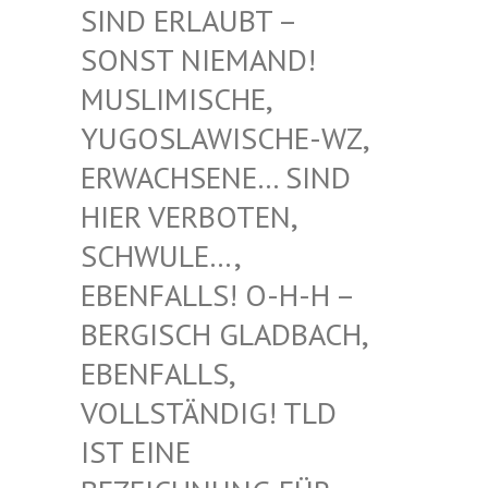
RLAUBT – SONST
NIEMAND! MUSLIM
ISCHE, YUGOSL
AWISCHE-WZ, ERWACH
SENE… SIND HIER V
ERBOTEN, SCHWUL
E…, EBENFA
LLS! O-H-H – BERGIS
CH GLADBACH, EBENFA
LLS, VOLLST
ÄNDIG! TLD IST EI
NE BEZEIC