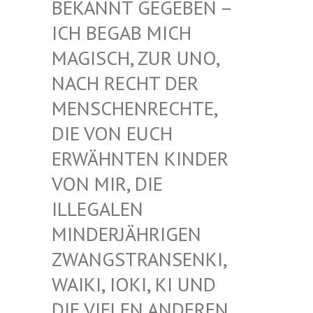
EKANNT GEGEBEN – I
CH BEGAB MICH M
AGISCH, ZUR UNO, N
ACH RECHT DER M
ENSCHENRECHTE, D
IE VON EUCH E
RWÄHNTEN KINDER V
ON MIR, DIE I
LLEGALEN M
INDERJÄHRIGEN Z
WANGSTRANSENKI, W
AIKI, IOKI, KI UND D
IE VIELEN ANDEREN K