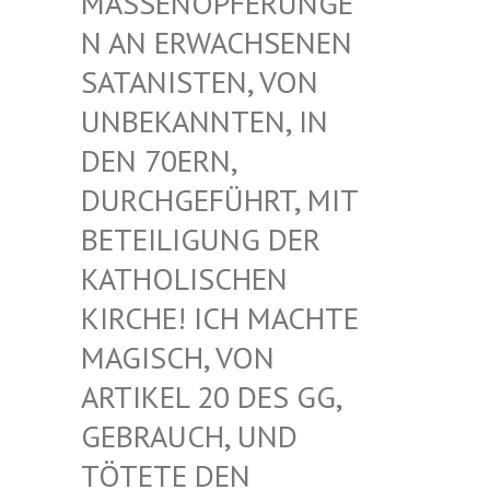
ASSENOPFERUNGEN
AN ERWACHSENEN S
ATANISTEN, VON U
NBEKANNTEN, IN D
EN 70ERN, D
URCHGEFÜHRT, MIT B
ETEILIGUNG DER K
ATHOLISCHEN K
IRCHE! ICH MACHTE M
AGISCH, VON A
RTIKEL 20 DES GG, G
EBRAUCH, UND T
ÖTETE DEN G