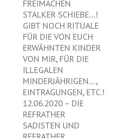
EIMACHEN ST
ALKER SCHIEBE…! GI
BT NOCH RITUALE FÜ
R DIE VON EUCH ER
WÄHNTEN KINDER VO
N MIR, FÜR DIE IL
LEGALEN MI
NDERJÄHRIGEN…, EI
NTRAGUNGEN, ETC.! 12
.06.2020 – DIE RE
FRATHER SA
DISTEN UND RE
FRATHER SA