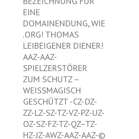
HNUNG FÜR EINE D
OMAIN
ENDUNG, WIE .ORG!
THOMAS LEIBEI
GENER DIENER! AAZ-AA
Z-SPIELZ
ERSTÖRER ZUM SC
HUTZ – WEISSMA
GISCH GESCHÜT
ZT -CZ-DZ-ZZ-LZ-S
Z-TZ-VZ-PZ-UZ-OZ-SZ-F
Z-TZ-QZ–TZ-HZ-JZ-A
WZ-AAZ-AAZ-© SCHWULE