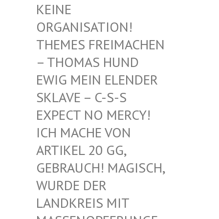
EINE O
RGANISATION! T
HEMES FREIMACHEN –
THOMAS HUND E
WIG MEIN ELENDER S
KLAVE – C-S-S E
XPECT NO MERCY! I
CH MACHE VON A
RTIKEL 20 GG, G
EBRAUCH! MAGISCH, W
URDE DER L
ANDKREIS MIT M