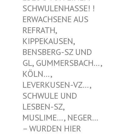
WULENHASSE! ! ERW
ACHSENE AUS REF
RATH, KIP
PEKAUSEN, BEN
SBERG-SZ UND GL,
GUMMERSBACH…, KÖL
N…, LEV
ERKUSEN-VZ…, SCH
WULE UND LES
BEN-SZ, MUS
LIME…, NEGER… – W
URDEN HIER VER