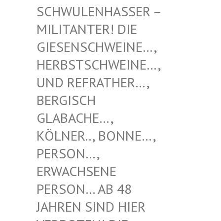
NHASSER – MILITAN
TER! DIE GIESENS
CHWEINE…, HERBSTS
CHWEINE…, UND REF
RATHER…, BERGISC
H GLABACH
E…, KÖLNER.
., BONNE…, PERSON…
, ERWACHS
ENE PERSON…
AB 48 JAHREN
SIND HIER VERBOTE