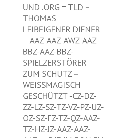
D .ORG = TLD – TH
OMAS LE
IBEIGENER DIENER –
AAZ-AAZ-AWZ-AAZ-BB
Z-AAZ-BBZ-SP
IELZERSTÖRER ZU
M SCHUTZ – WE
ISSMAGISCH GES
CHÜTZT -CZ-DZ-ZZ-
LZ-SZ-TZ-VZ-PZ-UZ-OZ-
SZ-FZ-TZ-QZ-AAZ-TZ-
HZ-JZ-AAZ-AAZ-AAZ