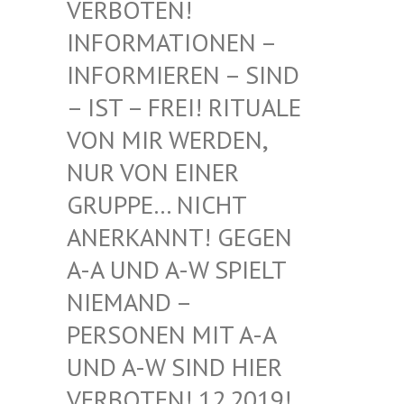
BOTEN! INF
ORMATIONEN – INF
ORMIEREN – SIND – I
ST – FREI! RITUALE VON
MIR WERDEN, NUR
VON EINER GRU
PPE… NICHT ANE
RKANNT! GEGEN A-A
UND A-W SPIELT NIE
MAND – PER
SONEN MIT A-A UND
A-W SIND HIER VER
BOTEN! 12.2019! DIE