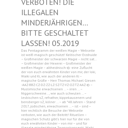
N! DIE ILLEGAL
EN MINDERJ
ÄHRIGEN… BITTE G
ESCHALTET LASSEN!
05.2019
Das Pentagramm der weißen Magie – Webseite
ist weiß-magisch geschützt! Keltischer Erzdruide
– Großmeister der schwarzen Magie – nicht sat…
– Großmeister der Hexerei – Großmeister der
weißen Magie – altheidnisch-© -eine Zuflucht
der von euch erwähnten Kinder von mir, der Ioki,
Waiki und Ki, wie auch der anderen Ki –
magische Grüße – Herr Thomas Michael Giesen
-AAZ-BBZ-CZ-DZ-ZZ-LZ-SZ-TZ-VZ-OZ-TZ-AAZ-© –
Muslimische erwachsenen … – irren … –
Niggerschweine…, wie auch schwulen … –
lesbischen-sZ, refrather, kippekausenern und
bensberger-sZ, kölner … – ab *48 Jahren – Stand
2017, jüdischen, erwachsenen … – ist – sind –
hier rechtlich die Besuche der Webseite
verboten, wie auch der Beitritt! Rituellen –
magischen Schutz gibt's hier nur für die von
euch erwähnten Kinder – von mir – und für
illegale minderjährige Zwangstransenki, Waiki,