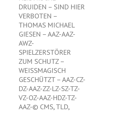
RUIDEN – SIND HIER V
ERBOTEN – T
HOMAS MICHAEL G
IESEN – AAZ-AAZ-A
WZ-S
PIELZERSTÖRER Z
UM SCHUTZ – W
EISSMAGISCH GE
SCHÜTZT – AAZ-CZ-DZ
-AAZ-ZZ-LZ-SZ-TZ-VZ
-OZ-AAZ-HDZ-TZ-AA
Z-© CMS, TLD, FR