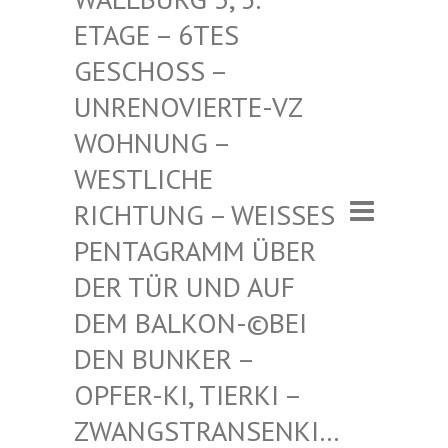
– 6TES GESCHO
SS – UNRENO
VIERTE-VZ WOHNUN
G – WESTLI
CHE RICHTU
NG – WEISSES PENTAGR
AMM ÜBER DER TÜR
UND AUF DEM BAL
KON-©BEI DEN BUN
KER – OPFER-K
I, TIERKI – ZWANGST
RANSENKI… – ZWANG