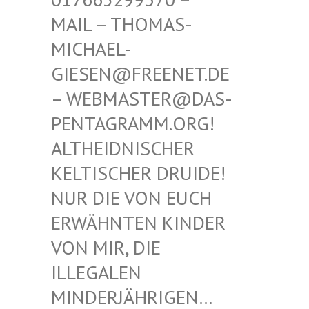
THOMAS-MICHAE
L-GIESEN
@FREENET.DE – WEBM
ASTER@DAS-PENTAG
RAMM.ORG! ALTHEI
DNISCHER KELTIS
CHER DRUIDE! NUR D
IE VON EUCH ERWÄHN
TEN KINDER VON MI
R, DIE ILLEGA
LEN MINDER
JÄHRIGEN… SIND E