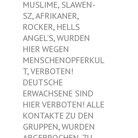
USLIME, SLAWEN-S
Z, AFRIKANER, R
OCKER, HELLS A
NGEL'S, WURDEN H
IER WEGEN M
ENSCHENOPFERKULT
, VERBOTEN! D
EUTSCHE E
RWACHSENE SIND H
IER VERBOTEN! ALLE K
ONTAKTE ZU DEN G
RUPPEN, WURDEN A
BGEBROCHEN, ZU D