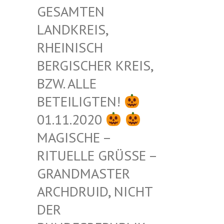
ESAMTEN L
ANDKREIS, R
HEINISCH B
ERGISCHER KREIS, B
ZW. ALLE B
ETEILIGTEN!
01.11.2020
MAGISCHE –
RITUELLE GRÜSSE – G
RANDMASTER A
RCHDRUID, NICHT D
ER B