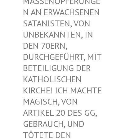
ASSENOPFERUNGEN
AN ERWACHSENEN S
ATANISTEN, VON U
NBEKANNTEN, IN D
EN 70ERN, D
URCHGEFÜHRT, MIT B
ETEILIGUNG DER K
ATHOLISCHEN K
IRCHE! ICH MACHTE M
AGISCH, VON A
RTIKEL 20 DES GG, G
EBRAUCH, UND T
ÖTETE DEN G