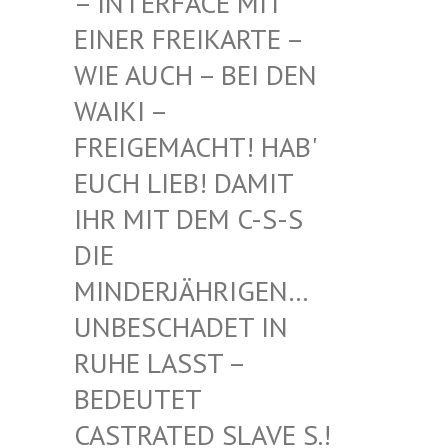
INTERFACE MIT EI
NER FREIKARTE – WI
E AUCH – BEI DEN WA
IKI – FR
EIGEMACHT! HAB' EU
CH LIEB! DAMIT IH
R MIT DEM C-S-S DI
E MI
NDERJÄHRIGEN… UN
BESCHADET IN RU
HE LASST – BE
DEUTET CA
STRATED SLAVE S.! UN