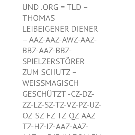
D .ORG = TLD – TH
OMAS LE
IBEIGENER DIENER –
AAZ-AAZ-AWZ-AAZ-BB
Z-AAZ-BBZ-SP
IELZERSTÖRER ZU
M SCHUTZ – WE
ISSMAGISCH GES
CHÜTZT -CZ-DZ-ZZ-
LZ-SZ-TZ-VZ-PZ-UZ-OZ-
SZ-FZ-TZ-QZ-AAZ-TZ-
HZ-JZ-AAZ-AAZ-AAZ