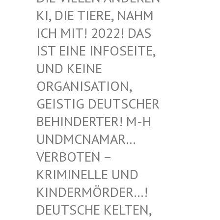
I, DIE TIERE, NAHM I
CH MIT! 2022! DAS I
ST EINE INFOSEITE, U
ND KEINE O
RGANISATION, G
EISTIG DEUTSCHER B
EHINDERTER! M-H U
NDMCNAMAR… V
ERBOTEN – K
RIMINELLE UND K
INDERMÖRDER…! D
EUTSCHE KELTEN, M