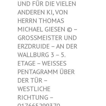
FÜR DIE VIELEN ANDE
REN KI, VON HERR
N THOMAS MICH
AEL GIESEN © – GROSS
MEISTER UND ERZDR
UIDE – AN DER WALLB
URG 3 – 5. ETAGE
– WEISSES PENTAG
RAMM ÜBER DER TÜ
R – WESTLI
CHE RICHTU
NG – 017665
299370 – MAIL –