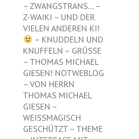
STRANS… – Z-WAIKI
– UND DER VIELEN
ANDEREN KI!
– KNUDDELN UND
KNUFFELN – GRÜSSE –
THOMAS MICHAEL G
IESEN! NOTWEBLOG –
VON HERRN T
HOMAS MICHAEL G
IESEN – W
EISSMAGISCH GE
SCHÜTZT – THEME –