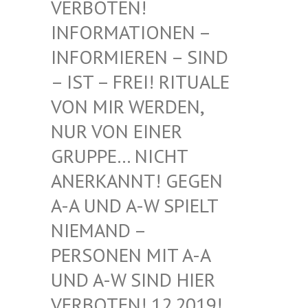
BOTEN! INF
ORMATIONEN – INF
ORMIEREN – SIND – I
ST – FREI! RITUALE VON
MIR WERDEN, NUR
VON EINER GRU
PPE… NICHT ANE
RKANNT! GEGEN A-A
UND A-W SPIELT NIE
MAND – PER
SONEN MIT A-A UND
A-W SIND HIER VER
BOTEN! 12.2019! DIE