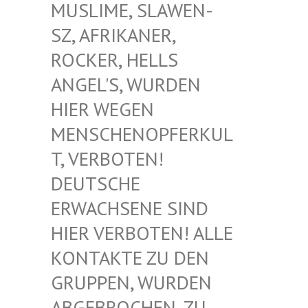
USLIME, SLAWEN-S
Z, AFRIKANER, R
OCKER, HELLS A
NGEL'S, WURDEN H
IER WEGEN M
ENSCHENOPFERKULT
, VERBOTEN! D
EUTSCHE E
RWACHSENE SIND H
IER VERBOTEN! ALLE K
ONTAKTE ZU DEN G
RUPPEN, WURDEN A
BGEBROCHEN, ZU D