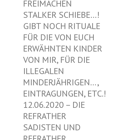
EIMACHEN ST
ALKER SCHIEBE…! GI
BT NOCH RITUALE FÜ
R DIE VON EUCH ER
WÄHNTEN KINDER VO
N MIR, FÜR DIE IL
LEGALEN MI
NDERJÄHRIGEN…, EI
NTRAGUNGEN, ETC.! 12
.06.2020 – DIE RE
FRATHER SA
DISTEN UND RE
FRATHER SA