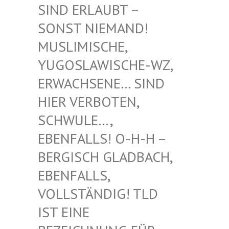
RLAUBT – SONST
NIEMAND! MUSLIM
ISCHE, YUGOSL
AWISCHE-WZ, ERWACH
SENE… SIND HIER V
ERBOTEN, SCHWUL
E…, EBENFA
LLS! O-H-H – BERGIS
CH GLADBACH, EBENFA
LLS, VOLLST
ÄNDIG! TLD IST EI
NE BEZEIC