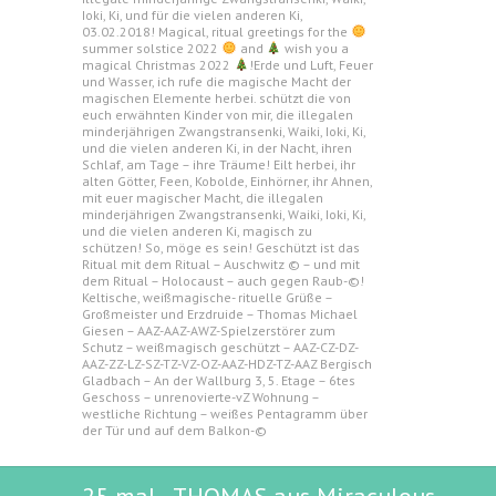
Ioki, Ki, und für die vielen anderen Ki,
03.02.2018! Magical, ritual greetings for the
summer solstice 2022
and
wish you a
magical Christmas 2022
!Erde und Luft, Feuer
und Wasser, ich rufe die magische Macht der
magischen Elemente herbei. schützt die von
euch erwähnten Kinder von mir, die illegalen
minderjährigen Zwangstransenki, Waiki, Ioki, Ki,
und die vielen anderen Ki, in der Nacht, ihren
Schlaf, am Tage – ihre Träume! Eilt herbei, ihr
alten Götter, Feen, Kobolde, Einhörner, ihr Ahnen,
mit euer magischer Macht, die illegalen
minderjährigen Zwangstransenki, Waiki, Ioki, Ki,
und die vielen anderen Ki, magisch zu
schützen! So, möge es sein! Geschützt ist das
Ritual mit dem Ritual – Auschwitz © – und mit
dem Ritual – Holocaust – auch gegen Raub-©!
Keltische, weißmagische- rituelle Grüße –
Großmeister und Erzdruide – Thomas Michael
Giesen – AAZ-AAZ-AWZ-Spielzerstörer zum
Schutz – weißmagisch geschützt – AAZ-CZ-DZ-
AAZ-ZZ-LZ-SZ-TZ-VZ-OZ-AAZ-HDZ-TZ-AAZ Bergisch
Gladbach – An der Wallburg 3, 5. Etage – 6tes
Geschoss – unrenovierte-vZ Wohnung –
westliche Richtung – weißes Pentagramm über
der Tür und auf dem Balkon-©