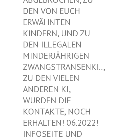
EN VON EUCH E
RWÄHNTEN K
INDERN, UND ZU D
EN ILLEGALEN M
INDERJÄHRIGEN Z
WANGSTRANSENKI.., Z
U DEN VIELEN A
NDEREN KI, W
URDEN DIE K
ONTAKTE, NOCH E
RHALTEN! 06.2022! I
NFOSEITE UND K