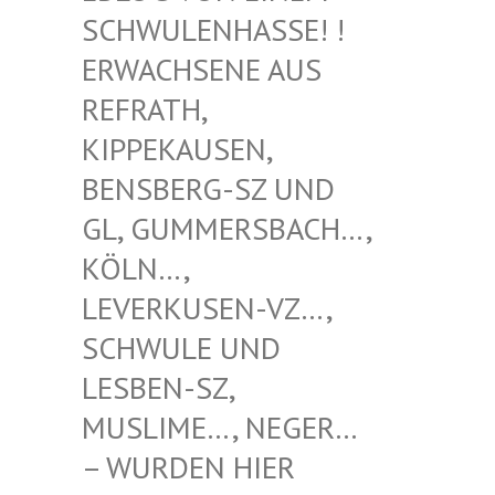
WULENHASSE! ! ERW
ACHSENE AUS REF
RATH, KIP
PEKAUSEN, BEN
SBERG-SZ UND GL,
GUMMERSBACH…, KÖL
N…, LEV
ERKUSEN-VZ…, SCH
WULE UND LES
BEN-SZ, MUS
LIME…, NEGER… – W
URDEN HIER VER