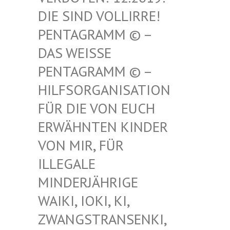
SIND VOLLIRRE! PEN
TAGRAMM © – DAS
WEISSE PENT
AGRAMM © – HILF
SORGANISATION FÜR
DIE VON EUCH ERWÄ
HNTEN KINDER VON
MIR, FÜR ILLE
GALE MIND
ERJÄHRIGE WAIK
I, IOKI, KI, ZWAN
GSTRANSENKI, UND