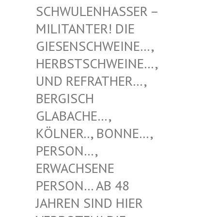
NHASSER – MILITAN
TER! DIE GIESENS
CHWEINE…, HERBSTS
CHWEINE…, UND REF
RATHER…, BERGISC
H GLABACH
E…, KÖLNER.
., BONNE…, PERSON…
, ERWACHS
ENE PERSON…
AB 48 JAHREN
SIND HIER VERBOTE