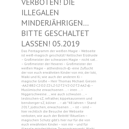
N! DIE ILLEGAL
EN MINDERJ
ÄHRIGEN… BITTE G
ESCHALTET LASSEN!
05.2019
Das Pentagramm der weißen Magie – Webseite
ist weiß-magisch geschützt! Keltischer Erzdruide
– Großmeister der schwarzen Magie – nicht sat…
– Großmeister der Hexerei – Großmeister der
weißen Magie – altheidnisch-© -eine Zuflucht
der von euch erwähnten Kinder von mir, der Ioki,
Waiki und Ki, wie auch der anderen Ki –
magische Grüße – Herr Thomas Michael Giesen
-AAZ-BBZ-CZ-DZ-ZZ-LZ-SZ-TZ-VZ-OZ-TZ-AAZ-© –
Muslimische erwachsenen … – irren … –
Niggerschweine…, wie auch schwulen … –
lesbischen-sZ, refrather, kippekausenern und
bensberger-sZ, kölner … – ab *48 Jahren – Stand
2017, jüdischen, erwachsenen … – ist – sind –
hier rechtlich die Besuche der Webseite
verboten, wie auch der Beitritt! Rituellen –
magischen Schutz gibt's hier nur für die von
euch erwähnten Kinder – von mir – und für
illegale minderjährige Zwangstransenki, Waiki,