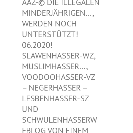
-© DIE ILLEGALEN MIN
DERJÄHRIGEN…, WER
DEN NOCH UNT
ERSTÜTZT! 06.
2020! SLA
WENHASSER-WZ, MUS
LIMHASSER…, VOO
DOOHASSER-VZ – N
EGERHASSER – LES
BENHASSER-SZ UND
SCH
WULENHASSERWEBL
OG VON EINEM SCH