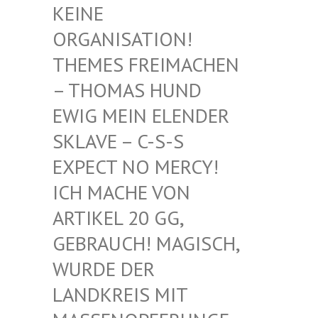
EINE O
RGANISATION! T
HEMES FREIMACHEN –
THOMAS HUND E
WIG MEIN ELENDER S
KLAVE – C-S-S E
XPECT NO MERCY! I
CH MACHE VON A
RTIKEL 20 GG, G
EBRAUCH! MAGISCH, W
URDE DER L
ANDKREIS MIT M