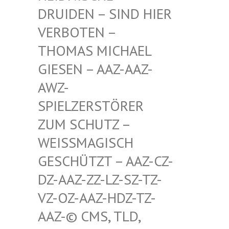
RUIDEN – SIND HIER V
ERBOTEN – T
HOMAS MICHAEL G
IESEN – AAZ-AAZ-A
WZ-S
PIELZERSTÖRER Z
UM SCHUTZ – W
EISSMAGISCH GE
SCHÜTZT – AAZ-CZ-DZ
-AAZ-ZZ-LZ-SZ-TZ-VZ
-OZ-AAZ-HDZ-TZ-AA
Z-© CMS, TLD, FR