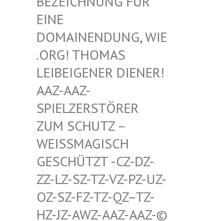
HNUNG FÜR EINE D
OMAIN
ENDUNG, WIE .ORG!
THOMAS LEIBEI
GENER DIENER! AAZ-AA
Z-SPIELZ
ERSTÖRER ZUM SC
HUTZ – WEISSMA
GISCH GESCHÜT
ZT -CZ-DZ-ZZ-LZ-S
Z-TZ-VZ-PZ-UZ-OZ-SZ-F
Z-TZ-QZ–TZ-HZ-JZ-A
WZ-AAZ-AAZ-© SCHWULE