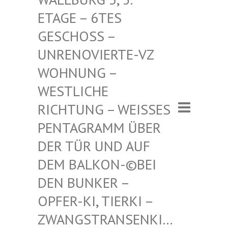
– 6TES GESCHO
SS – UNRENO
VIERTE-VZ WOHNUN
G – WESTLI
CHE RICHTU
NG – WEISSES PENTAGR
AMM ÜBER DER TÜR
UND AUF DEM BAL
KON-©BEI DEN BUN
KER – OPFER-K
I, TIERKI – ZWANGST
RANSENKI… – ZWANG