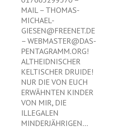
THOMAS-MICHAE
L-GIESEN
@FREENET.DE – WEBM
ASTER@DAS-PENTAG
RAMM.ORG! ALTHEI
DNISCHER KELTIS
CHER DRUIDE! NUR D
IE VON EUCH ERWÄHN
TEN KINDER VON MI
R, DIE ILLEGA
LEN MINDER
JÄHRIGEN… SIND E