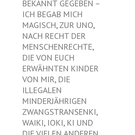
EKANNT GEGEBEN – I
CH BEGAB MICH M
AGISCH, ZUR UNO, N
ACH RECHT DER M
ENSCHENRECHTE, D
IE VON EUCH E
RWÄHNTEN KINDER V
ON MIR, DIE I
LLEGALEN M
INDERJÄHRIGEN Z
WANGSTRANSENKI, W
AIKI, IOKI, KI UND D
IE VIELEN ANDEREN K