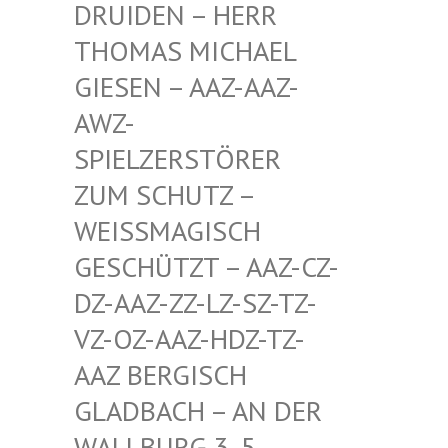
EN – HERR THOMA
S MICHAEL GIESE
N – AAZ-AAZ-AWZ-S
PIEL
ZERSTÖRER ZUM S
CHUTZ – WEISSM
AGISCH GESCHÜ
TZT – AAZ-CZ-DZ-AAZ
-ZZ-LZ-SZ-TZ-VZ-OZ-
AAZ-HDZ-TZ-AAZ BE
RGISCH GLADBA
CH – AN DER WALLBU
RG 3, 5. ETAGE