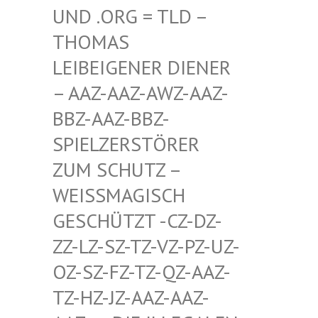
D .ORG = TLD – TH
OMAS LE
IBEIGENER DIENER –
AAZ-AAZ-AWZ-AAZ-BB
Z-AAZ-BBZ-SP
IELZERSTÖRER ZU
M SCHUTZ – WE
ISSMAGISCH GES
CHÜTZT -CZ-DZ-ZZ-
LZ-SZ-TZ-VZ-PZ-UZ-OZ-
SZ-FZ-TZ-QZ-AAZ-TZ-
HZ-JZ-AAZ-AAZ-AAZ