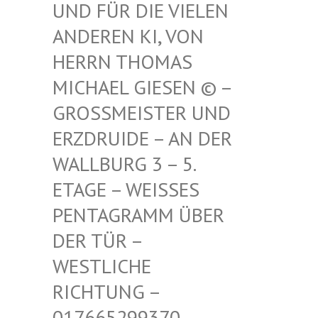
FÜR DIE VIELEN ANDE
REN KI, VON HERR
N THOMAS MICH
AEL GIESEN © – GROSS
MEISTER UND ERZDR
UIDE – AN DER WALLB
URG 3 – 5. ETAGE
– WEISSES PENTAG
RAMM ÜBER DER TÜ
R – WESTLI
CHE RICHTU
NG – 017665
299370 – MAIL –