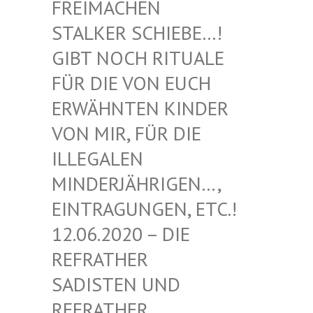
EIMACHEN ST
ALKER SCHIEBE…! GI
BT NOCH RITUALE FÜ
R DIE VON EUCH ER
WÄHNTEN KINDER VO
N MIR, FÜR DIE IL
LEGALEN MI
NDERJÄHRIGEN…, EI
NTRAGUNGEN, ETC.! 12
.06.2020 – DIE RE
FRATHER SA
DISTEN UND RE
FRATHER SA