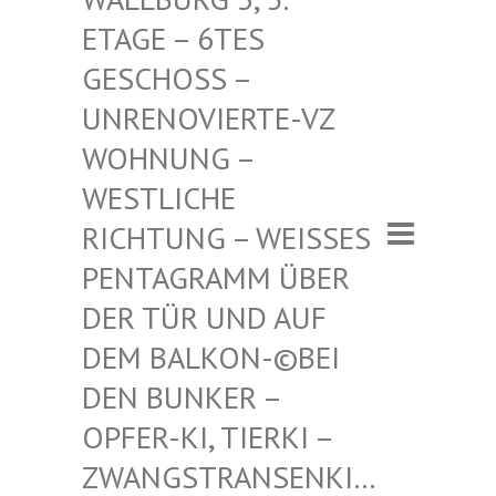
– 6TES GESCHO
SS – UNRENO
VIERTE-VZ WOHNUN
G – WESTLI
CHE RICHTU
NG – WEISSES PENTAGR
AMM ÜBER DER TÜR
UND AUF DEM BAL
KON-©BEI DEN BUN
KER – OPFER-K
I, TIERKI – ZWANGST
RANSENKI… – ZWANG