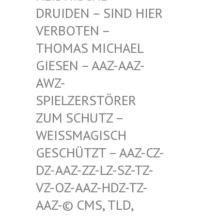
RUIDEN – SIND HIER V
ERBOTEN – T
HOMAS MICHAEL G
IESEN – AAZ-AAZ-A
WZ-S
PIELZERSTÖRER Z
UM SCHUTZ – W
EISSMAGISCH GE
SCHÜTZT – AAZ-CZ-DZ
-AAZ-ZZ-LZ-SZ-TZ-VZ
-OZ-AAZ-HDZ-TZ-AA
Z-© CMS, TLD, FR