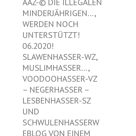
-© DIE ILLEGALEN MIN
DERJÄHRIGEN…, WER
DEN NOCH UNT
ERSTÜTZT! 06.
2020! SLA
WENHASSER-WZ, MUS
LIMHASSER…, VOO
DOOHASSER-VZ – N
EGERHASSER – LES
BENHASSER-SZ UND
SCH
WULENHASSERWEBL
OG VON EINEM SCH