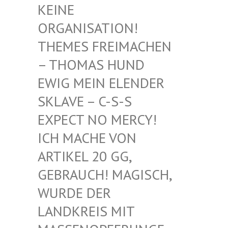
EINE O
RGANISATION! T
HEMES FREIMACHEN –
THOMAS HUND E
WIG MEIN ELENDER S
KLAVE – C-S-S E
XPECT NO MERCY! I
CH MACHE VON A
RTIKEL 20 GG, G
EBRAUCH! MAGISCH, W
URDE DER L
ANDKREIS MIT M