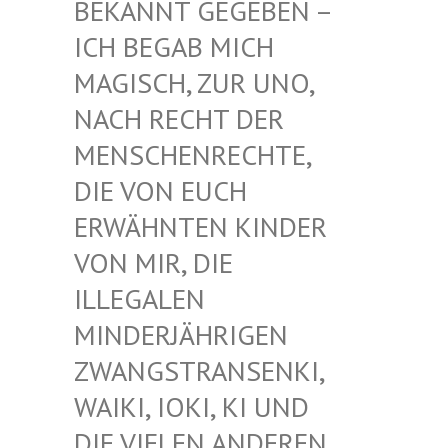
EKANNT GEGEBEN – I
CH BEGAB MICH M
AGISCH, ZUR UNO, N
ACH RECHT DER M
ENSCHENRECHTE, D
IE VON EUCH E
RWÄHNTEN KINDER V
ON MIR, DIE I
LLEGALEN M
INDERJÄHRIGEN Z
WANGSTRANSENKI, W
AIKI, IOKI, KI UND D
IE VIELEN ANDEREN K