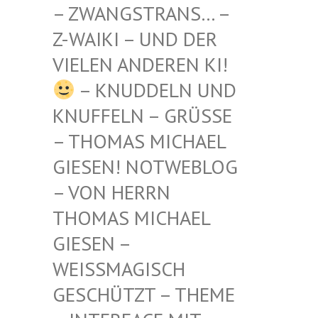
STRANS… – Z-WAIKI
– UND DER VIELEN
ANDEREN KI!
– KNUDDELN UND
KNUFFELN – GRÜSSE –
THOMAS MICHAEL G
IESEN! NOTWEBLOG –
VON HERRN T
HOMAS MICHAEL G
IESEN – W
EISSMAGISCH GE
SCHÜTZT – THEME –