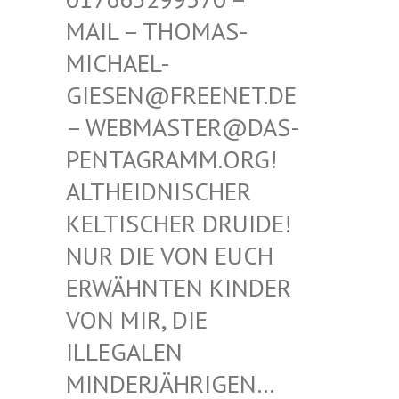
THOMAS-MICHAE
L-GIESEN
@FREENET.DE – WEBM
ASTER@DAS-PENTAG
RAMM.ORG! ALTHEI
DNISCHER KELTIS
CHER DRUIDE! NUR D
IE VON EUCH ERWÄHN
TEN KINDER VON MI
R, DIE ILLEGA
LEN MINDER
JÄHRIGEN… SIND E