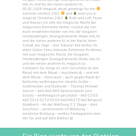
Ioki, Ki, und für die vielen anderen Ki,
03.02.2018! Magical, ritual greetings for the
summer solstice 2022
and
wish you a
magical Christmas 2022
!Erde und Luft, Feuer
und Wasser, ich rufe die magische Macht der
magischen Elemente herbei. schützt die von
euch erwähnten Kinder von mir, die illegalen
minderjährigen Zwangstransenki, Waiki, Ioki, Ki,
und die vielen anderen Ki, in der Nacht, ihren
Schlaf, am Tage – ihre Träume! Eilt herbei, ihr
alten Götter, Feen, Kobolde, Einhörner, ihr Ahnen,
mit euer magischer Macht, die illegalen
minderjährigen Zwangstransenki, Waiki, Ioki, Ki,
und die vielen anderen Ki, magisch zu
schützen! So, möge es sein! Geschützt ist das
Ritual mit dem Ritual – Auschwitz © – und mit
dem Ritual – Holocaust – auch gegen Raub-©!
Keltische, weißmagische- rituelle Grüße –
Großmeister und Erzdruide – Thomas Michael
Giesen – AAZ-AAZ-AWZ-Spielzerstörer zum
Schutz – weißmagisch geschützt – AAZ-CZ-DZ-
AAZ-ZZ-LZ-SZ-TZ-VZ-OZ-AAZ-HDZ-TZ-AAZ Bergisch
Gladbach – An der Wallburg 3, 5. Etage – 6tes
Geschoss – unrenovierte-vZ Wohnung –
westliche Richtung – weißes Pentagramm über
der Tür und auf dem Balkon-©