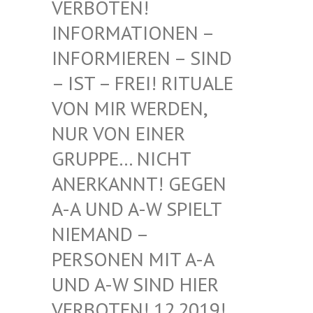
BOTEN! INF
ORMATIONEN – INF
ORMIEREN – SIND – I
ST – FREI! RITUALE VON
MIR WERDEN, NUR
VON EINER GRU
PPE… NICHT ANE
RKANNT! GEGEN A-A
UND A-W SPIELT NIE
MAND – PER
SONEN MIT A-A UND
A-W SIND HIER VER
BOTEN! 12.2019! DIE