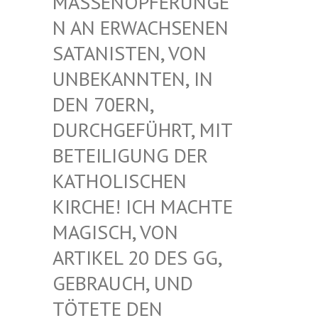
ASSENOPFERUNGEN
AN ERWACHSENEN S
ATANISTEN, VON U
NBEKANNTEN, IN D
EN 70ERN, D
URCHGEFÜHRT, MIT B
ETEILIGUNG DER K
ATHOLISCHEN K
IRCHE! ICH MACHTE M
AGISCH, VON A
RTIKEL 20 DES GG, G
EBRAUCH, UND T
ÖTETE DEN G