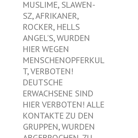
USLIME, SLAWEN-S
Z, AFRIKANER, R
OCKER, HELLS A
NGEL'S, WURDEN H
IER WEGEN M
ENSCHENOPFERKULT
, VERBOTEN! D
EUTSCHE E
RWACHSENE SIND H
IER VERBOTEN! ALLE K
ONTAKTE ZU DEN G
RUPPEN, WURDEN A
BGEBROCHEN, ZU D