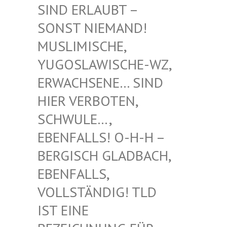
RLAUBT – SONST
NIEMAND! MUSLIM
ISCHE, YUGOSL
AWISCHE-WZ, ERWACH
SENE… SIND HIER V
ERBOTEN, SCHWUL
E…, EBENFA
LLS! O-H-H – BERGIS
CH GLADBACH, EBENFA
LLS, VOLLST
ÄNDIG! TLD IST EI
NE BEZEIC