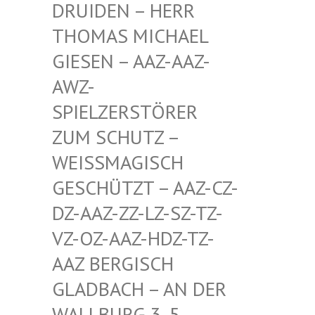
EN – HERR THOMA
S MICHAEL GIESE
N – AAZ-AAZ-AWZ-S
PIEL
ZERSTÖRER ZUM S
CHUTZ – WEISSM
AGISCH GESCHÜ
TZT – AAZ-CZ-DZ-AAZ
-ZZ-LZ-SZ-TZ-VZ-OZ-
AAZ-HDZ-TZ-AAZ BE
RGISCH GLADBA
CH – AN DER WALLBU
RG 3, 5. ETAGE