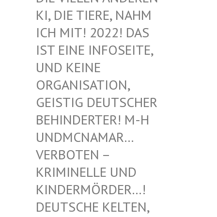
I, DIE TIERE, NAHM I
CH MIT! 2022! DAS I
ST EINE INFOSEITE, U
ND KEINE O
RGANISATION, G
EISTIG DEUTSCHER B
EHINDERTER! M-H U
NDMCNAMAR… V
ERBOTEN – K
RIMINELLE UND K
INDERMÖRDER…! D
EUTSCHE KELTEN, M