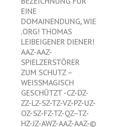
HNUNG FÜR EINE D
OMAIN
ENDUNG, WIE .ORG!
THOMAS LEIBEI
GENER DIENER! AAZ-AA
Z-SPIELZ
ERSTÖRER ZUM SC
HUTZ – WEISSMA
GISCH GESCHÜT
ZT -CZ-DZ-ZZ-LZ-S
Z-TZ-VZ-PZ-UZ-OZ-SZ-F
Z-TZ-QZ–TZ-HZ-JZ-A
WZ-AAZ-AAZ-© SCHWULE