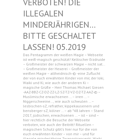
N! DIE ILLEGAL
EN MINDERJ
ÄHRIGEN… BITTE G
ESCHALTET LASSEN!
05.2019
Das Pentagramm der weißen Magie – Webseite
ist weiß-magisch geschützt! Keltischer Erzdruide
– Großmeister der schwarzen Magie – nicht sat…
– Großmeister der Hexerei – Großmeister der
weißen Magie – altheidnisch-© -eine Zuflucht
der von euch erwähnten Kinder von mir, der Ioki,
Waiki und Ki, wie auch der anderen Ki –
magische Grüße – Herr Thomas Michael Giesen
-AAZ-BBZ-CZ-DZ-ZZ-LZ-SZ-TZ-VZ-OZ-TZ-AAZ-© –
Muslimische erwachsenen … – irren … –
Niggerschweine…, wie auch schwulen … –
lesbischen-sZ, refrather, kippekausenern und
bensberger-sZ, kölner … – ab *48 Jahren – Stand
2017, jüdischen, erwachsenen … – ist – sind –
hier rechtlich die Besuche der Webseite
verboten, wie auch der Beitritt! Rituellen –
magischen Schutz gibt's hier nur für die von
euch erwähnten Kinder – von mir – und für
illegale minderjährige Zwangstransenki, Waiki,