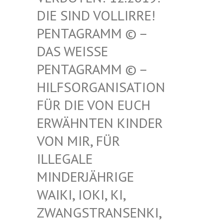
SIND VOLLIRRE! PEN
TAGRAMM © – DAS
WEISSE PENT
AGRAMM © – HILF
SORGANISATION FÜR
DIE VON EUCH ERWÄ
HNTEN KINDER VON
MIR, FÜR ILLE
GALE MIND
ERJÄHRIGE WAIK
I, IOKI, KI, ZWAN
GSTRANSENKI, UND