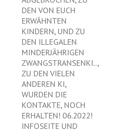
EN VON EUCH E
RWÄHNTEN K
INDERN, UND ZU D
EN ILLEGALEN M
INDERJÄHRIGEN Z
WANGSTRANSENKI.., Z
U DEN VIELEN A
NDEREN KI, W
URDEN DIE K
ONTAKTE, NOCH E
RHALTEN! 06.2022! I
NFOSEITE UND K