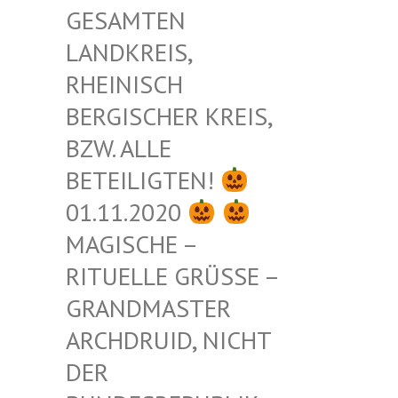
ESAMTEN L
ANDKREIS, R
HEINISCH B
ERGISCHER KREIS, B
ZW. ALLE B
ETEILIGTEN!
01.11.2020
MAGISCHE –
RITUELLE GRÜSSE – G
RANDMASTER A
RCHDRUID, NICHT D
ER B