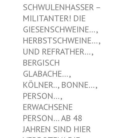
NHASSER – MILITAN
TER! DIE GIESENS
CHWEINE…, HERBSTS
CHWEINE…, UND REF
RATHER…, BERGISC
H GLABACH
E…, KÖLNER.
., BONNE…, PERSON…
, ERWACHS
ENE PERSON…
AB 48 JAHREN
SIND HIER VERBOTE