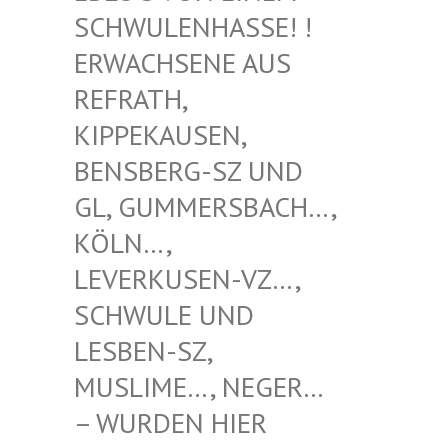
WULENHASSE! ! ERW
ACHSENE AUS REF
RATH, KIP
PEKAUSEN, BEN
SBERG-SZ UND GL,
GUMMERSBACH…, KÖL
N…, LEV
ERKUSEN-VZ…, SCH
WULE UND LES
BEN-SZ, MUS
LIME…, NEGER… – W
URDEN HIER VER