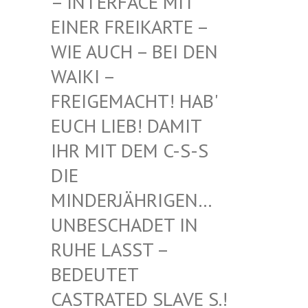
INTERFACE MIT EI
NER FREIKARTE – WI
E AUCH – BEI DEN WA
IKI – FR
EIGEMACHT! HAB' EU
CH LIEB! DAMIT IH
R MIT DEM C-S-S DI
E MI
NDERJÄHRIGEN… UN
BESCHADET IN RU
HE LASST – BE
DEUTET CA
STRATED SLAVE S.! UN