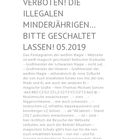
N! DIE ILLEGAL
EN MINDERJ
ÄHRIGEN… BITTE G
ESCHALTET LASSEN!
05.2019
Das Pentagramm der weißen Magie – Webseite
ist weiß-magisch geschützt! Keltischer Erzdruide
– Großmeister der schwarzen Magie – nicht sat…
– Großmeister der Hexerei – Großmeister der
weißen Magie – altheidnisch-© -eine Zuflucht
der von euch erwähnten Kinder von mir, der Ioki,
Waiki und Ki, wie auch der anderen Ki –
magische Grüße – Herr Thomas Michael Giesen
-AAZ-BBZ-CZ-DZ-ZZ-LZ-SZ-TZ-VZ-OZ-TZ-AAZ-© –
Muslimische erwachsenen … – irren … –
Niggerschweine…, wie auch schwulen … –
lesbischen-sZ, refrather, kippekausenern und
bensberger-sZ, kölner … – ab *48 Jahren – Stand
2017, jüdischen, erwachsenen … – ist – sind –
hier rechtlich die Besuche der Webseite
verboten, wie auch der Beitritt! Rituellen –
magischen Schutz gibt's hier nur für die von
euch erwähnten Kinder – von mir – und für
illegale minderjährige Zwangstransenki, Waiki,