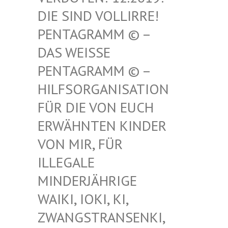
SIND VOLLIRRE! PEN
TAGRAMM © – DAS
WEISSE PENT
AGRAMM © – HILF
SORGANISATION FÜR
DIE VON EUCH ERWÄ
HNTEN KINDER VON
MIR, FÜR ILLE
GALE MIND
ERJÄHRIGE WAIK
I, IOKI, KI, ZWAN
GSTRANSENKI, UND