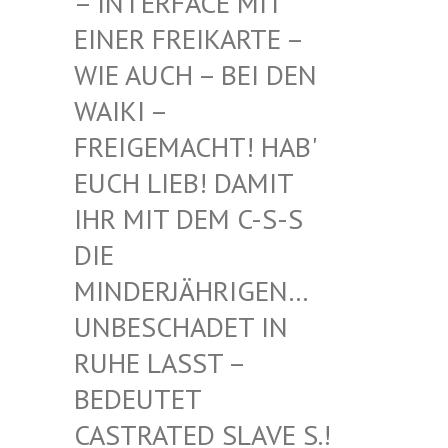
INTERFACE MIT EI
NER FREIKARTE – WI
E AUCH – BEI DEN WA
IKI – FR
EIGEMACHT! HAB' EU
CH LIEB! DAMIT IH
R MIT DEM C-S-S DI
E MI
NDERJÄHRIGEN… UN
BESCHADET IN RU
HE LASST – BE
DEUTET CA
STRATED SLAVE S.! UN