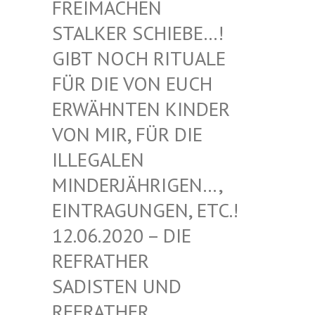
EIMACHEN ST
ALKER SCHIEBE…! GI
BT NOCH RITUALE FÜ
R DIE VON EUCH ER
WÄHNTEN KINDER VO
N MIR, FÜR DIE IL
LEGALEN MI
NDERJÄHRIGEN…, EI
NTRAGUNGEN, ETC.! 12
.06.2020 – DIE RE
FRATHER SA
DISTEN UND RE
FRATHER SA