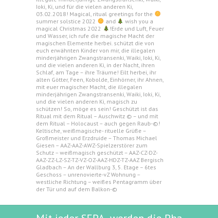
Ioki, Ki, und für die vielen anderen Ki,
03.02.2018! Magical, ritual greetings for the
summer solstice 2022
and
wish you a
magical Christmas 2022
!Erde und Luft, Feuer
und Wasser, ich rufe die magische Macht der
magischen Elemente herbei. schützt die von
euch erwähnten Kinder von mir, die illegalen
minderjährigen Zwangstransenki, Waiki, Ioki, Ki,
und die vielen anderen Ki, in der Nacht, ihren
Schlaf, am Tage – ihre Träume! Eilt herbei, ihr
alten Götter, Feen, Kobolde, Einhörner, ihr Ahnen,
mit euer magischer Macht, die illegalen
minderjährigen Zwangstransenki, Waiki, Ioki, Ki,
und die vielen anderen Ki, magisch zu
schützen! So, möge es sein! Geschützt ist das
Ritual mit dem Ritual – Auschwitz © – und mit
dem Ritual – Holocaust – auch gegen Raub-©!
Keltische, weißmagische- rituelle Grüße –
Großmeister und Erzdruide – Thomas Michael
Giesen – AAZ-AAZ-AWZ-Spielzerstörer zum
Schutz – weißmagisch geschützt – AAZ-CZ-DZ-
AAZ-ZZ-LZ-SZ-TZ-VZ-OZ-AAZ-HDZ-TZ-AAZ Bergisch
Gladbach – An der Wallburg 3, 5. Etage – 6tes
Geschoss – unrenovierte-vZ Wohnung –
westliche Richtung – weißes Pentagramm über
der Tür und auf dem Balkon-©