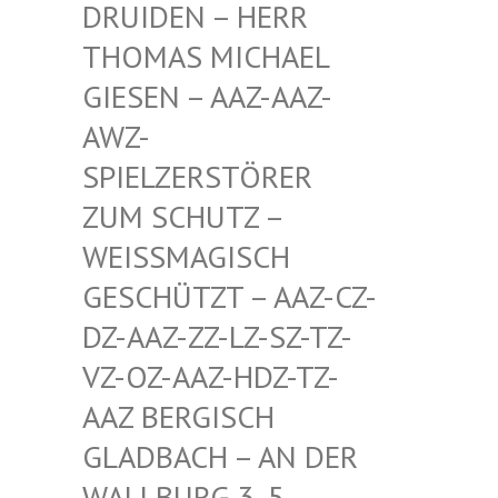
EN – HERR THOMA
S MICHAEL GIESE
N – AAZ-AAZ-AWZ-S
PIEL
ZERSTÖRER ZUM S
CHUTZ – WEISSM
AGISCH GESCHÜ
TZT – AAZ-CZ-DZ-AAZ
-ZZ-LZ-SZ-TZ-VZ-OZ-
AAZ-HDZ-TZ-AAZ BE
RGISCH GLADBA
CH – AN DER WALLBU
RG 3, 5. ETAGE