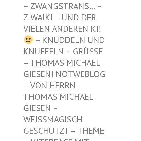
STRANS… – Z-WAIKI
– UND DER VIELEN
ANDEREN KI!
– KNUDDELN UND
KNUFFELN – GRÜSSE –
THOMAS MICHAEL G
IESEN! NOTWEBLOG –
VON HERRN T
HOMAS MICHAEL G
IESEN – W
EISSMAGISCH GE
SCHÜTZT – THEME –