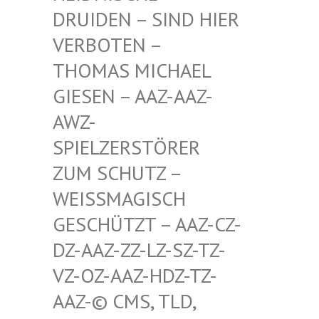
RUIDEN – SIND HIER V
ERBOTEN – T
HOMAS MICHAEL G
IESEN – AAZ-AAZ-A
WZ-S
PIELZERSTÖRER Z
UM SCHUTZ – W
EISSMAGISCH GE
SCHÜTZT – AAZ-CZ-DZ
-AAZ-ZZ-LZ-SZ-TZ-VZ
-OZ-AAZ-HDZ-TZ-AA
Z-© CMS, TLD, FR