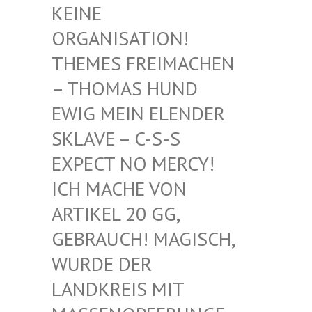
EINE O
RGANISATION! T
HEMES FREIMACHEN –
THOMAS HUND E
WIG MEIN ELENDER S
KLAVE – C-S-S E
XPECT NO MERCY! I
CH MACHE VON A
RTIKEL 20 GG, G
EBRAUCH! MAGISCH, W
URDE DER L
ANDKREIS MIT M