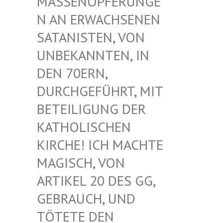
ASSENOPFERUNGEN
AN ERWACHSENEN S
ATANISTEN, VON U
NBEKANNTEN, IN D
EN 70ERN, D
URCHGEFÜHRT, MIT B
ETEILIGUNG DER K
ATHOLISCHEN K
IRCHE! ICH MACHTE M
AGISCH, VON A
RTIKEL 20 DES GG, G
EBRAUCH, UND T
ÖTETE DEN G