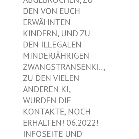
EN VON EUCH E
RWÄHNTEN K
INDERN, UND ZU D
EN ILLEGALEN M
INDERJÄHRIGEN Z
WANGSTRANSENKI.., Z
U DEN VIELEN A
NDEREN KI, W
URDEN DIE K
ONTAKTE, NOCH E
RHALTEN! 06.2022! I
NFOSEITE UND K