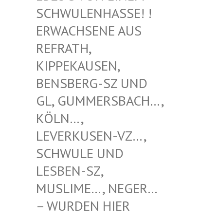
WULENHASSE! ! ERW
ACHSENE AUS REF
RATH, KIP
PEKAUSEN, BEN
SBERG-SZ UND GL,
GUMMERSBACH…, KÖL
N…, LEV
ERKUSEN-VZ…, SCH
WULE UND LES
BEN-SZ, MUS
LIME…, NEGER… – W
URDEN HIER VER