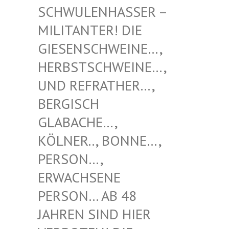
NHASSER – MILITAN
TER! DIE GIESENS
CHWEINE…, HERBSTS
CHWEINE…, UND REF
RATHER…, BERGISC
H GLABACH
E…, KÖLNER.
., BONNE…, PERSON…
, ERWACHS
ENE PERSON…
AB 48 JAHREN
SIND HIER VERBOTE