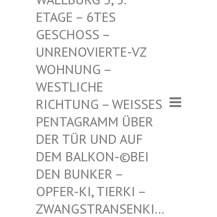
– 6TES GESCHO
SS – UNRENO
VIERTE-VZ WOHNUN
G – WESTLI
CHE RICHTU
NG – WEISSES PENTAGR
AMM ÜBER DER TÜR
UND AUF DEM BAL
KON-©BEI DEN BUN
KER – OPFER-K
I, TIERKI – ZWANGST
RANSENKI… – ZWANG