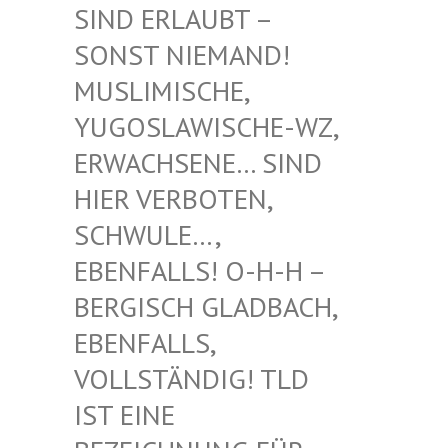
RLAUBT – SONST
NIEMAND! MUSLIM
ISCHE, YUGOSL
AWISCHE-WZ, ERWACH
SENE… SIND HIER V
ERBOTEN, SCHWUL
E…, EBENFA
LLS! O-H-H – BERGIS
CH GLADBACH, EBENFA
LLS, VOLLST
ÄNDIG! TLD IST EI
NE BEZEIC