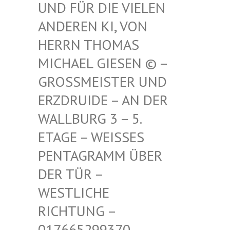
FÜR DIE VIELEN ANDE
REN KI, VON HERR
N THOMAS MICH
AEL GIESEN © – GROSS
MEISTER UND ERZDR
UIDE – AN DER WALLB
URG 3 – 5. ETAGE
– WEISSES PENTAG
RAMM ÜBER DER TÜ
R – WESTLI
CHE RICHTU
NG – 017665
299370 – MAIL –