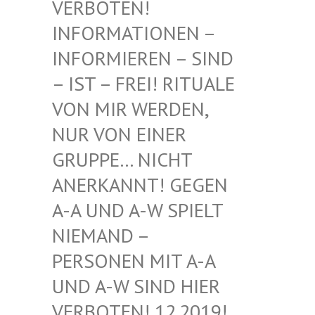
BOTEN! INF
ORMATIONEN – INF
ORMIEREN – SIND – I
ST – FREI! RITUALE VON
MIR WERDEN, NUR
VON EINER GRU
PPE… NICHT ANE
RKANNT! GEGEN A-A
UND A-W SPIELT NIE
MAND – PER
SONEN MIT A-A UND
A-W SIND HIER VER
BOTEN! 12.2019! DIE