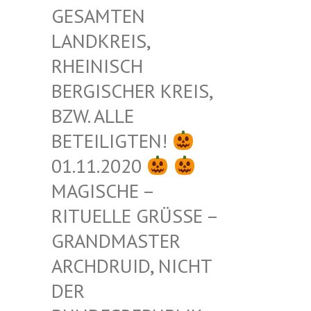
ESAMTEN L
ANDKREIS, R
HEINISCH B
ERGISCHER KREIS, B
ZW. ALLE B
ETEILIGTEN!
01.11.2020
MAGISCHE –
RITUELLE GRÜSSE – G
RANDMASTER A
RCHDRUID, NICHT D
ER B