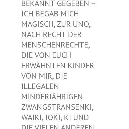
EKANNT GEGEBEN – I
CH BEGAB MICH M
AGISCH, ZUR UNO, N
ACH RECHT DER M
ENSCHENRECHTE, D
IE VON EUCH E
RWÄHNTEN KINDER V
ON MIR, DIE I
LLEGALEN M
INDERJÄHRIGEN Z
WANGSTRANSENKI, W
AIKI, IOKI, KI UND D
IE VIELEN ANDEREN K