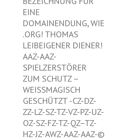
HNUNG FÜR EINE D
OMAIN
ENDUNG, WIE .ORG!
THOMAS LEIBEI
GENER DIENER! AAZ-AA
Z-SPIELZ
ERSTÖRER ZUM SC
HUTZ – WEISSMA
GISCH GESCHÜT
ZT -CZ-DZ-ZZ-LZ-S
Z-TZ-VZ-PZ-UZ-OZ-SZ-F
Z-TZ-QZ–TZ-HZ-JZ-A
WZ-AAZ-AAZ-© SCHWULE