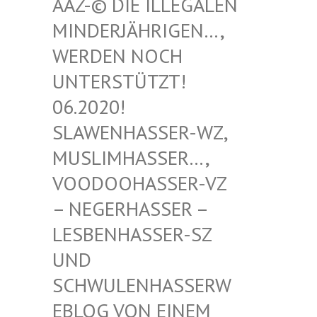
-© DIE ILLEGALEN MIN
DERJÄHRIGEN…, WER
DEN NOCH UNT
ERSTÜTZT! 06.
2020! SLA
WENHASSER-WZ, MUS
LIMHASSER…, VOO
DOOHASSER-VZ – N
EGERHASSER – LES
BENHASSER-SZ UND
SCH
WULENHASSERWEBL
OG VON EINEM SCH