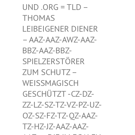
D .ORG = TLD – TH
OMAS LE
IBEIGENER DIENER –
AAZ-AAZ-AWZ-AAZ-BB
Z-AAZ-BBZ-SP
IELZERSTÖRER ZU
M SCHUTZ – WE
ISSMAGISCH GES
CHÜTZT -CZ-DZ-ZZ-
LZ-SZ-TZ-VZ-PZ-UZ-OZ-
SZ-FZ-TZ-QZ-AAZ-TZ-
HZ-JZ-AAZ-AAZ-AAZ