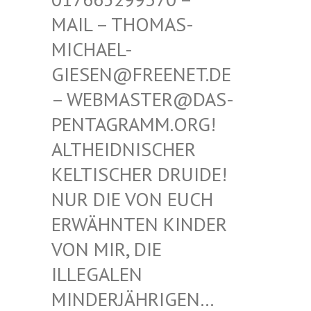
THOMAS-MICHAE
L-GIESEN
@FREENET.DE – WEBM
ASTER@DAS-PENTAG
RAMM.ORG! ALTHEI
DNISCHER KELTIS
CHER DRUIDE! NUR D
IE VON EUCH ERWÄHN
TEN KINDER VON MI
R, DIE ILLEGA
LEN MINDER
JÄHRIGEN… SIND E