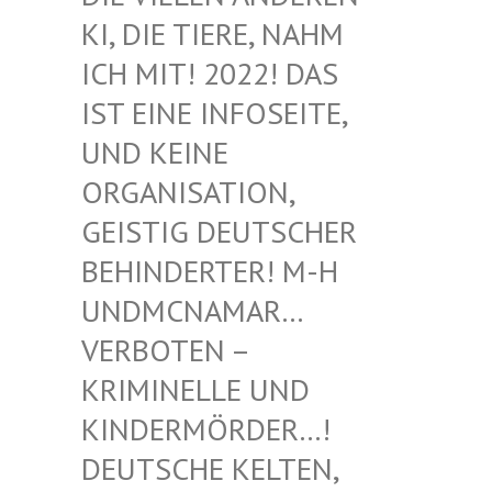
I, DIE TIERE, NAHM I
CH MIT! 2022! DAS I
ST EINE INFOSEITE, U
ND KEINE O
RGANISATION, G
EISTIG DEUTSCHER B
EHINDERTER! M-H U
NDMCNAMAR… V
ERBOTEN – K
RIMINELLE UND K
INDERMÖRDER…! D
EUTSCHE KELTEN, M