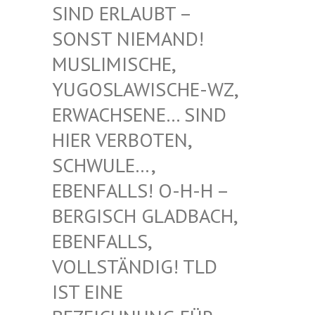
RLAUBT – SONST
NIEMAND! MUSLIM
ISCHE, YUGOSL
AWISCHE-WZ, ERWACH
SENE… SIND HIER V
ERBOTEN, SCHWUL
E…, EBENFA
LLS! O-H-H – BERGIS
CH GLADBACH, EBENFA
LLS, VOLLST
ÄNDIG! TLD IST EI
NE BEZEIC