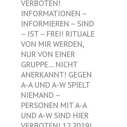
BOTEN! INF
ORMATIONEN – INF
ORMIEREN – SIND – I
ST – FREI! RITUALE VON
MIR WERDEN, NUR
VON EINER GRU
PPE… NICHT ANE
RKANNT! GEGEN A-A
UND A-W SPIELT NIE
MAND – PER
SONEN MIT A-A UND
A-W SIND HIER VER
BOTEN! 12.2019! DIE