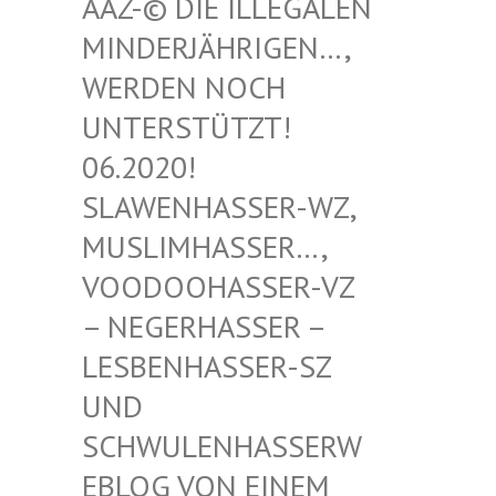
-© DIE ILLEGALEN MIN
DERJÄHRIGEN…, WER
DEN NOCH UNT
ERSTÜTZT! 06.
2020! SLA
WENHASSER-WZ, MUS
LIMHASSER…, VOO
DOOHASSER-VZ – N
EGERHASSER – LES
BENHASSER-SZ UND
SCH
WULENHASSERWEBL
OG VON EINEM SCH