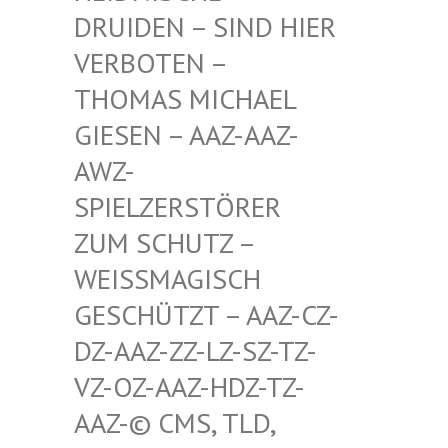
RUIDEN – SIND HIER V
ERBOTEN – T
HOMAS MICHAEL G
IESEN – AAZ-AAZ-A
WZ-S
PIELZERSTÖRER Z
UM SCHUTZ – W
EISSMAGISCH GE
SCHÜTZT – AAZ-CZ-DZ
-AAZ-ZZ-LZ-SZ-TZ-VZ
-OZ-AAZ-HDZ-TZ-AA
Z-© CMS, TLD, FR