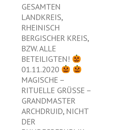
ESAMTEN L
ANDKREIS, R
HEINISCH B
ERGISCHER KREIS, B
ZW. ALLE B
ETEILIGTEN!
01.11.2020
MAGISCHE –
RITUELLE GRÜSSE – G
RANDMASTER A
RCHDRUID, NICHT D
ER B