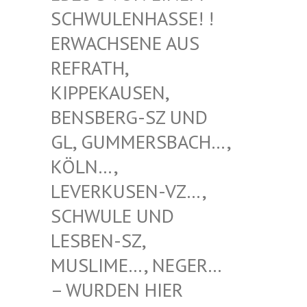
WULENHASSE! ! ERW
ACHSENE AUS REF
RATH, KIP
PEKAUSEN, BEN
SBERG-SZ UND GL,
GUMMERSBACH…, KÖL
N…, LEV
ERKUSEN-VZ…, SCH
WULE UND LES
BEN-SZ, MUS
LIME…, NEGER… – W
URDEN HIER VER