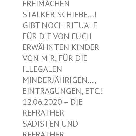
EIMACHEN ST
ALKER SCHIEBE…! GI
BT NOCH RITUALE FÜ
R DIE VON EUCH ER
WÄHNTEN KINDER VO
N MIR, FÜR DIE IL
LEGALEN MI
NDERJÄHRIGEN…, EI
NTRAGUNGEN, ETC.! 12
.06.2020 – DIE RE
FRATHER SA
DISTEN UND RE
FRATHER SA