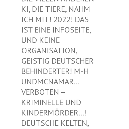
I, DIE TIERE, NAHM I
CH MIT! 2022! DAS I
ST EINE INFOSEITE, U
ND KEINE O
RGANISATION, G
EISTIG DEUTSCHER B
EHINDERTER! M-H U
NDMCNAMAR… V
ERBOTEN – K
RIMINELLE UND K
INDERMÖRDER…! D
EUTSCHE KELTEN, M