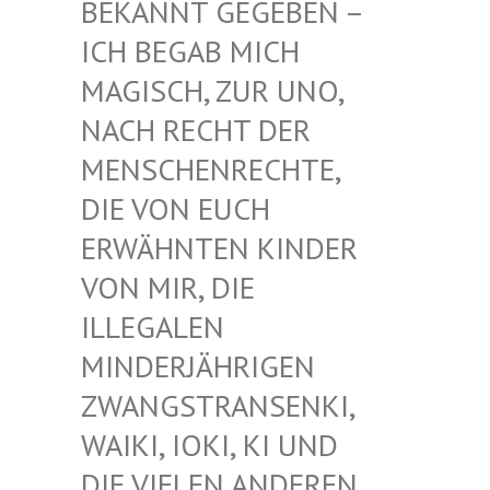
EKANNT GEGEBEN – I
CH BEGAB MICH M
AGISCH, ZUR UNO, N
ACH RECHT DER M
ENSCHENRECHTE, D
IE VON EUCH E
RWÄHNTEN KINDER V
ON MIR, DIE I
LLEGALEN M
INDERJÄHRIGEN Z
WANGSTRANSENKI, W
AIKI, IOKI, KI UND D
IE VIELEN ANDEREN K