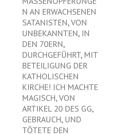
ASSENOPFERUNGEN
AN ERWACHSENEN S
ATANISTEN, VON U
NBEKANNTEN, IN D
EN 70ERN, D
URCHGEFÜHRT, MIT B
ETEILIGUNG DER K
ATHOLISCHEN K
IRCHE! ICH MACHTE M
AGISCH, VON A
RTIKEL 20 DES GG, G
EBRAUCH, UND T
ÖTETE DEN G