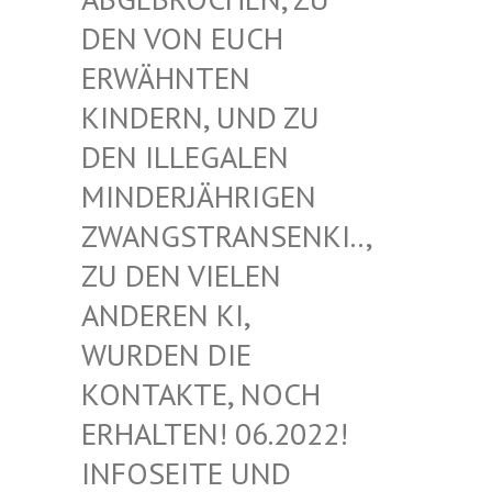
EN VON EUCH E
RWÄHNTEN K
INDERN, UND ZU D
EN ILLEGALEN M
INDERJÄHRIGEN Z
WANGSTRANSENKI.., Z
U DEN VIELEN A
NDEREN KI, W
URDEN DIE K
ONTAKTE, NOCH E
RHALTEN! 06.2022! I
NFOSEITE UND K