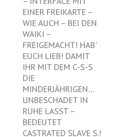
INTERFACE MIT EI
NER FREIKARTE – WI
E AUCH – BEI DEN WA
IKI – FR
EIGEMACHT! HAB' EU
CH LIEB! DAMIT IH
R MIT DEM C-S-S DI
E MI
NDERJÄHRIGEN… UN
BESCHADET IN RU
HE LASST – BE
DEUTET CA
STRATED SLAVE S.! UN