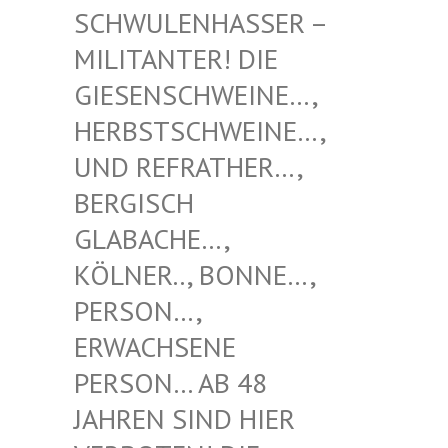
NHASSER – MILITAN
TER! DIE GIESENS
CHWEINE…, HERBSTS
CHWEINE…, UND REF
RATHER…, BERGISC
H GLABACH
E…, KÖLNER.
., BONNE…, PERSON…
, ERWACHS
ENE PERSON…
AB 48 JAHREN
SIND HIER VERBOTE